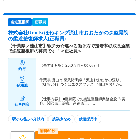
柔道整復師
正職員
株式会社Umi’ts ほねキング流山市おおたかの森整骨院
の柔道整復師求人(正職員)
【千葉県／流山市】駅チカ☆選べる働き方で定着率◎成長企業
で柔道整復師の募集です！＜正社員＞
【モデル月収】
25.0
万円～
60.0
万円
給与
千葉県 流山市
東武野田線「流山おおたかの森駅」
（徒歩3分）つくばエクスプレス「流山おおたかの
勤務地
森駅」（徒歩3分）
【仕事内容】 ■整骨院での柔道整復師業務全般 ※美
容、関節矯正治療、産後矯正、…
仕事内容
駅から徒歩5分以内
残業少なめ
積極採用中