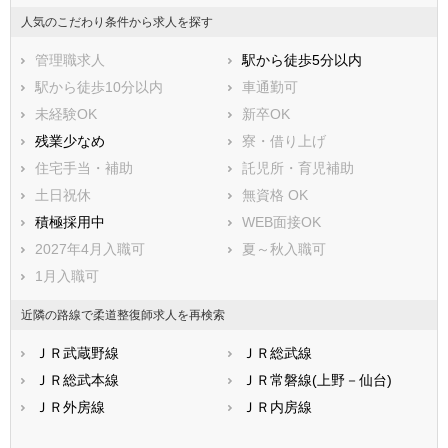
人気のこだわり条件から求人を探す
管理職求人
駅から徒歩5分以内
駅から徒歩10分以内
車通勤可
未経験OK
新卒OK
残業少なめ
寮・借り上げ
住宅手当・補助
託児所・育児補助
土日祝休
無資格 OK
積極採用中
WEB面接OK
2027年4月入職可
夏～秋入職可
1月入職可
近隣の路線で柔道整復師求人を再検索
ＪＲ武蔵野線
ＪＲ総武線
ＪＲ総武本線
ＪＲ常磐線(上野－仙台)
ＪＲ外房線
ＪＲ内房線
ＪＲ京葉線(東京－蘇我)
ＪＲ成田線(千葉－銚子)