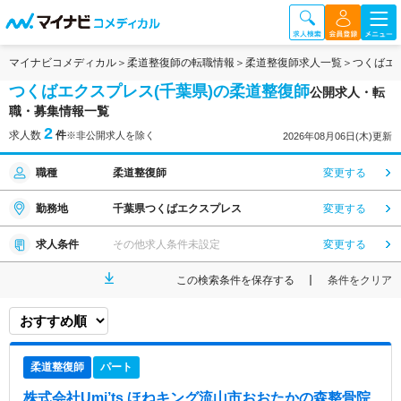
マイナビコメディカル
柔道整復師の転職情報
柔道整復師求人一覧
つくばエ
つくばエクスプレス(千葉県)の柔道整復師
公開求人・転
職・募集情報一覧
2
求人数
件
※非公開求人を除く
2026年08月06日(木)更新
職種
柔道整復師
変更する
勤務地
千葉県つくばエクスプレス
変更する
求人条件
その他求人条件未設定
変更する
この検索条件を保存する
条件をクリア
柔道整復師
パート
株式会社Umi’ts ほねキング流山市おおたかの森整骨院