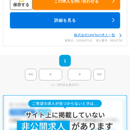
この求人を問い合わせる
保存する
詳細を見る
株式会社Umi’tsの求人一覧
更新日：2024/07/19 求人番号：9832750
1
<<
<
>
>>
（1～2件目を表示中）