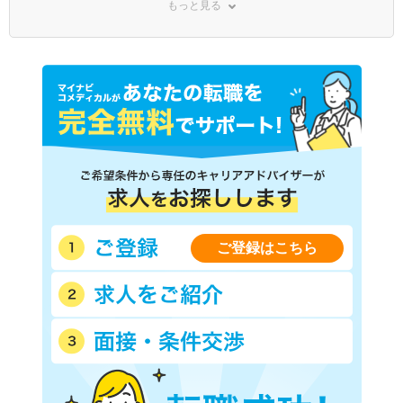
もっと見る
ＪＲ鹿島線
ＪＲ久留里線
ＪＲ東金線
東武野田線
京成本線
京成千葉線
京成千原線
東京メトロ東西線
都営新宿線
東葉高速鉄道
北総鉄道北総線
いすみ鉄道
山万ユーカリが丘線
芝山鉄道
小湊鐵道
千葉都市モノレール１号線
千葉都市モノレール２号線
流鉄流山線
銚子電気鉄道
ＪＲ上野東京ライン
ご登録はこちら
京成松戸線