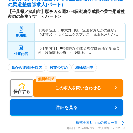
の柔道整復師求人(パート)
【千葉県／流山市】駅チカ☆週2～6日勤務◎成長企業で柔道整
復師の募集です！＜パート＞
千葉県 流山市
東武野田線「流山おおたかの森駅」
（徒歩3分）つくばエクスプレス「流山おおたかの
勤務地
森駅」（徒歩3分）
【仕事内容】 ■整骨院での柔道整復師業務全般 ※美
容、関節矯正治療、産後矯正、…
仕事内容
駅から徒歩5分以内
残業少なめ
積極採用中
この求人を問い合わせる
保存する
詳細を見る
株式会社Umi’tsの求人一覧
更新日：2024/07/19 求人番号：9832767