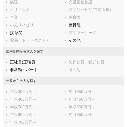
静岡県
病院
愛知県
介護福祉施設
三重県
滋賀県
クリニック
京都府
訪問リハビリ(在宅医療)
大阪府
兵庫県
企業
奈良県
保育園
和歌山県
鳥取県
小児リハビリ
島根県
整骨院
岡山県
広島県
接骨院
山口県
訪問マッサージ
徳島県
香川県
薬局・ドラッグストア
愛媛県
その他
高知県
福岡県
佐賀県
長崎県
雇用形態から求人を探す
熊本県
大分県
宮崎県
正社員(正職員)
契約社員・嘱託社員
鹿児島県
沖縄県
非常勤・パート
その他
年収から求人を探す
年収300万円～
年収350万円～
年収400万円～
年収450万円～
年収500万円～
年収550万円～
年収600万円～
年収650万円～
年収700万円～