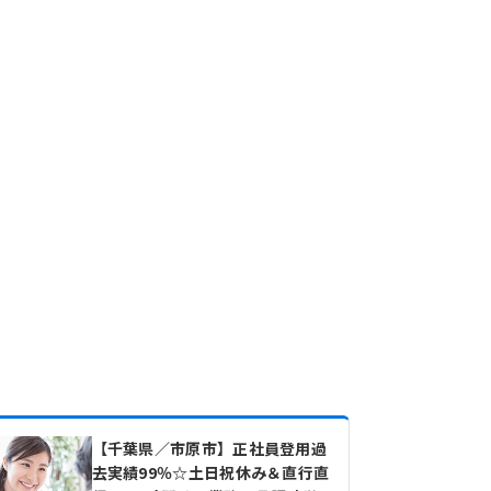
【千葉県／市原市】正社員登用過
去実績99％☆土日祝休み＆直行直