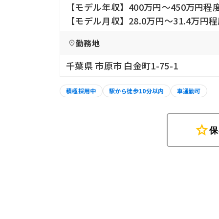
【モデル年収】400万円〜450万円程
【モデル月収】28.0万円〜31.4万円
勤務地
千葉県 市原市 白金町1-75-1
積極採用中
駅から徒歩10分以内
車通勤可
star
保