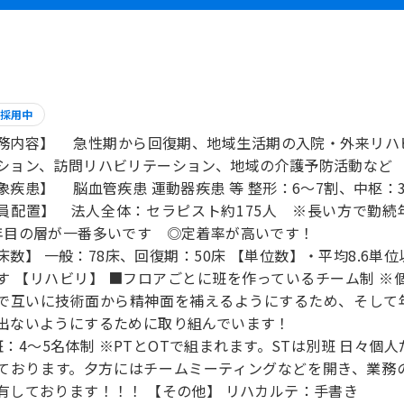
採用中
務内容】 急性期から回復期、地域生活期の入院・外来リハ
ション、訪問リハビリテーション、地域の介護予防活動など
象疾患】 脳血管疾患 運動器疾患 等 整形：6～7割、中枢：
員配置】 法人全体：セラピスト約175人 ※長い方で勤続年
年目の層が一番多いです ◎定着率が高いです！
床数】 一般：78床、回復期：50床 【単位数】・平均8.6単位
す 【リハビリ】 ■フロアごとに班を作っているチーム制 ※
で互いに技術面から精神面を補えるようにするため、そして
出ないようにするために取り組んでいます！
班：4～5名体制 ※PTとOTで組まれます。STは別班 日々
ております。夕方にはチームミーティングなどを開き、業務
有しております！！！ 【その他】 リハカルテ：手書き