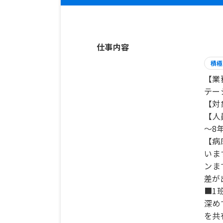
仕事内容
積極
【業
テー
【対
【人
～8
【病
いま
ンま
差が
■1
深め
を共