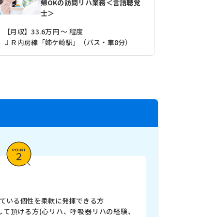
帰OKの訪問リハ業務＜言語聴覚
士＞
【月収】33.6万円 ～ 程度
【月収】33
ＪＲ内房線「姉ケ崎駅」（バス・車8分）
ＪＲ内房線
っている個性を柔軟に発揮できる方
して頂ける方(心リハ、呼吸器リハの経験、