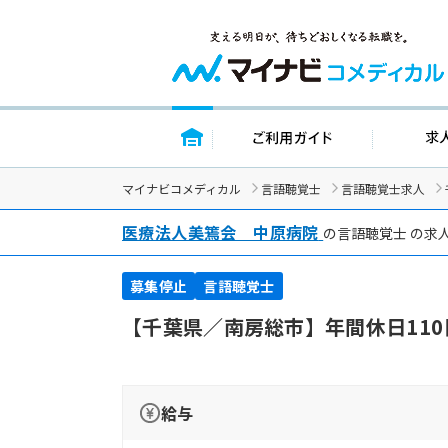
トップページ
ご利用ガイ
マイナビコメディカル
言語聴覚士
言語聴覚士求人
医療法人美篶会 中原病院
の言語聴覚士 の求
募集停止
言語聴覚士
【千葉県／南房総市】年間休日11
給与