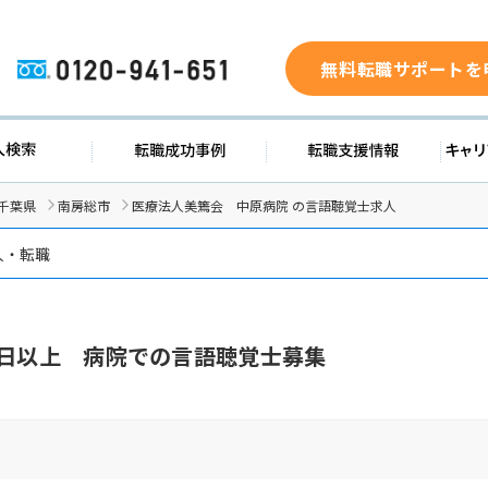
無料転職サポートを
0120-941-651
ド
求人検索
転職成功事例
転職支
千葉県
南房総市
医療法人美篶会 中原病院 の言語聴覚士求人
人・転職
0日以上 病院での言語聴覚士募集