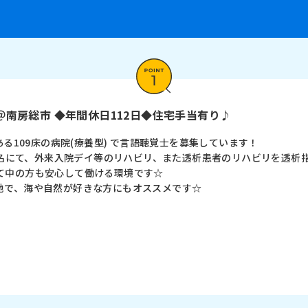
南房総市 ◆年間休日112日◆住宅手当有り♪
ある109床の病院(療養型) で言語聴覚士を募集しています！
計4名にて、外来入院デイ等のリハビリ、また透析患者のリハビリを透
て中の方も安心して働ける環境です☆
地で、海や自然が好きな方にもオススメです☆