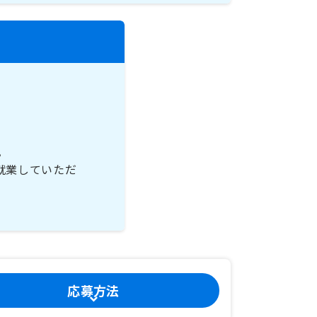
。
就業していただ
応募方法