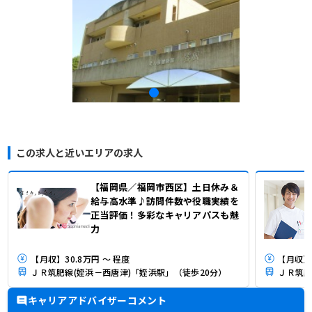
この求人と近いエリアの求人
【福岡県／福岡市西区】土日休み＆
給与高水準♪訪問件数や役職実績を
正当評価！多彩なキャリアパスも魅
力
【月収】30.8万円 ～ 程度
ＪＲ筑肥線(姪浜－西唐津)「姪浜駅」（徒歩20分）
ＪＲ筑肥
キャリアアドバイザーコメント