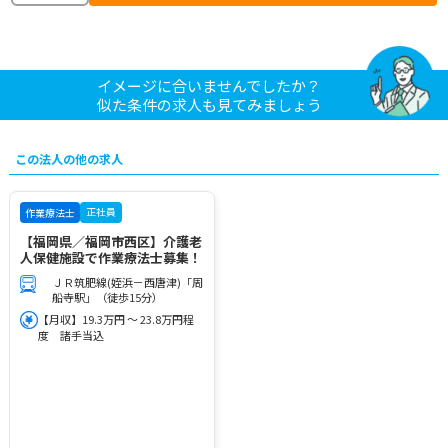
イメージに合いませんでしたか？
似た条件の求人も見てみましょう
この法人の他の求人
正社員
作業療法士
【福岡県／福岡市西区】介護老
人保健施設で作業療法士募集！
ＪＲ筑肥線(姪浜－西唐津)「周
船寺駅」（徒歩15分）
【月収】19.3万円 ～ 23.8万円程
度 諸手当込