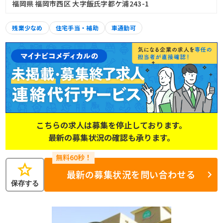
福岡県 福岡市西区 大字飯氏字都ケ浦243-1
残業少なめ
住宅手当・補助
車通勤可
こちらの求人は募集を停止しております。
最新の募集状況の確認も承ります。
star
最新の募集状況を問い合わせる
保存する