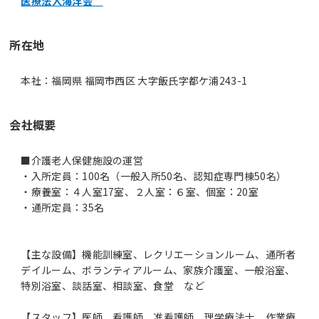
医療法人海洋会
所在地
本社：福岡県 福岡市西区 大字飯氏字都ケ浦243-1
会社概要
■介護老人保健施設の運営
・入所定員：100名（一般入所50名、認知症専門棟50名）
・療養室：４人室17室、２人室：６室、個室：20室
・通所定員：35名
【主な設備】機能訓練室、レクリエーションルーム、通所者
デイルーム、ボランティアルーム、家族介護室、一般浴室、
特別浴室、談話室、相談室、食堂 など
【スタッフ】医師、看護師、准看護師、理学療法士、作業療