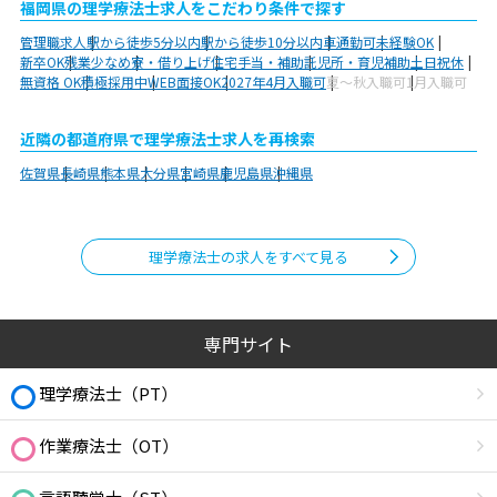
福岡県の理学療法士求人をこだわり条件で探す
管理職求人
駅から徒歩5分以内
駅から徒歩10分以内
車通勤可
未経験OK
新卒OK
残業少なめ
寮・借り上げ
住宅手当・補助
託児所・育児補助
土日祝休
無資格 OK
積極採用中
WEB面接OK
2027年4月入職可
夏～秋入職可
1月入職可
近隣の都道府県で理学療法士求人を再検索
佐賀県
長崎県
熊本県
大分県
宮崎県
鹿児島県
沖縄県
理学療法士の求人をすべて見る
専門サイト
理学療法士（PT）
作業療法士（OT）