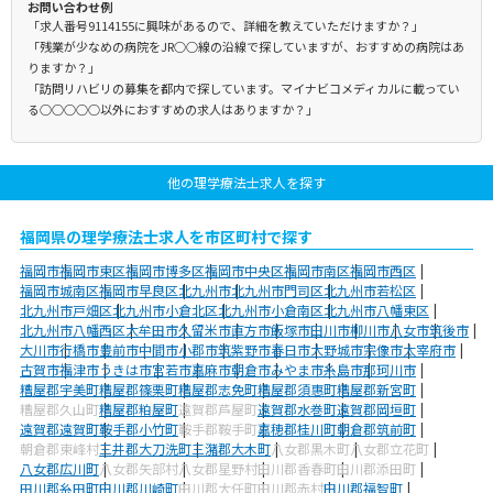
お問い合わせ例
「求人番号9114155に興味があるので、詳細を教えていただけますか？」
「残業が少なめの病院をJR○○線の沿線で探していますが、おすすめの病院はあ
りますか？」
「訪問リハビリの募集を都内で探しています。マイナビコメディカルに載ってい
る○○○○○以外におすすめの求人はありますか？」
他の理学療法士求人を探す
福岡県の理学療法士求人を市区町村で探す
福岡市
福岡市東区
福岡市博多区
福岡市中央区
福岡市南区
福岡市西区
福岡市城南区
福岡市早良区
北九州市
北九州市門司区
北九州市若松区
北九州市戸畑区
北九州市小倉北区
北九州市小倉南区
北九州市八幡東区
北九州市八幡西区
大牟田市
久留米市
直方市
飯塚市
田川市
柳川市
八女市
筑後市
大川市
行橋市
豊前市
中間市
小郡市
筑紫野市
春日市
大野城市
宗像市
太宰府市
古賀市
福津市
うきは市
宮若市
嘉麻市
朝倉市
みやま市
糸島市
那珂川市
糟屋郡宇美町
糟屋郡篠栗町
糟屋郡志免町
糟屋郡須惠町
糟屋郡新宮町
糟屋郡久山町
糟屋郡粕屋町
遠賀郡芦屋町
遠賀郡水巻町
遠賀郡岡垣町
遠賀郡遠賀町
鞍手郡小竹町
鞍手郡鞍手町
嘉穂郡桂川町
朝倉郡筑前町
朝倉郡東峰村
三井郡大刀洗町
三潴郡大木町
八女郡黒木町
八女郡立花町
八女郡広川町
八女郡矢部村
八女郡星野村
田川郡香春町
田川郡添田町
田川郡糸田町
田川郡川崎町
田川郡大任町
田川郡赤村
田川郡福智町