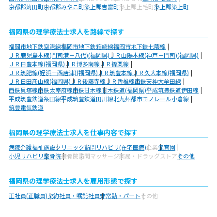
京都郡苅田町
京都郡みやこ町
築上郡吉富町
築上郡上毛町
築上郡築上町
福岡県の理学療法士求人を路線で探す
福岡市地下鉄空港線
福岡市地下鉄箱崎線
福岡市地下鉄七隈線
ＪＲ鹿児島本線(門司港－八代)(福岡県)
ＪＲ山陽本線(神戸－門司)(福岡県)
ＪＲ日豊本線(福岡県)
ＪＲ博多南線
ＪＲ篠栗線
ＪＲ筑肥線(姪浜－西唐津)(福岡県)
ＪＲ筑豊本線
ＪＲ久大本線(福岡県)
ＪＲ日田彦山線(福岡県)
ＪＲ後藤寺線
ＪＲ香椎線
西鉄天神大牟田線
西鉄貝塚線
西鉄太宰府線
西鉄甘木線
甘木鉄道(福岡県)
平成筑豊鉄道伊田線
平成筑豊鉄道糸田線
平成筑豊鉄道田川線
北九州都市モノレール小倉線
筑豊電気鉄道
福岡県の理学療法士求人を仕事内容で探す
病院
介護福祉施設
クリニック
訪問リハビリ(在宅医療)
企業
保育園
小児リハビリ
整骨院
接骨院
訪問マッサージ
薬局・ドラッグストア
その他
福岡県の理学療法士求人を雇用形態で探す
正社員(正職員)
契約社員・嘱託社員
非常勤・パート
その他