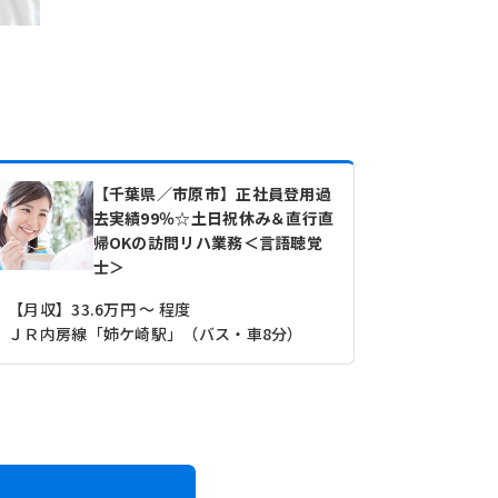
【千葉県／市原市】正社員登用過
去実績99％☆土日祝休み＆直行直
帰OKの訪問リハ業務＜言語聴覚
士＞
【月収】33.6万円 ～ 程度
【月収】33
ＪＲ内房線「姉ケ崎駅」（バス・車8分）
ＪＲ内房線