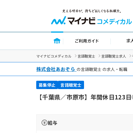
トップページ
ご利用ガイ
マイナビコメディカル
言語聴覚士
言語聴覚士求人
株式会社あおぞら
の言語聴覚士 の求人・転職
募集停止
言語聴覚士
【千葉県／市原市】年間休日123
給与