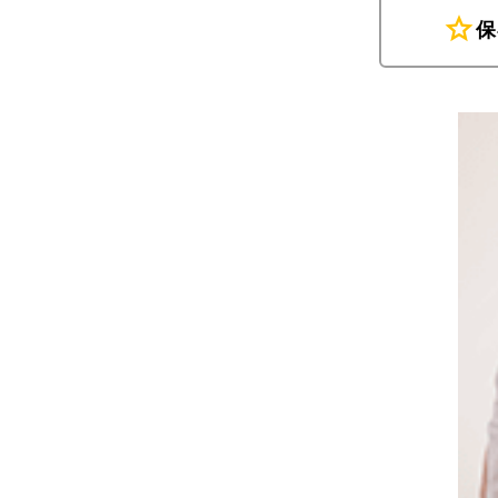
star
保