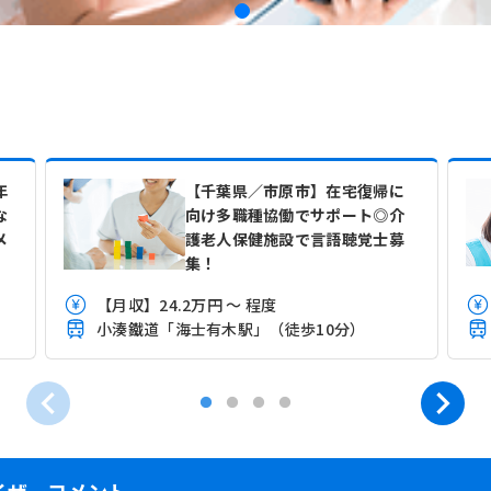
年
【千葉県／市原市】在宅復帰に
な
向け多職種協働でサポート◎介
メ
護老人保健施設で言語聴覚士募
集！
【月収】24.2万円 ～ 程度
小湊鐵道「海士有木駅」（徒歩10分）
イザーコメント