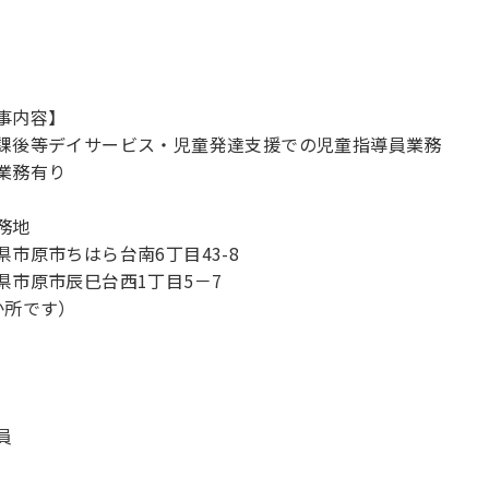
事内容】
課後等デイサービス・児童発達支援での児童指導員業務
業務有り
務地
県市原市ちはら台南6丁目43-8
県市原市辰巳台西1丁目5－7
か所です）
員