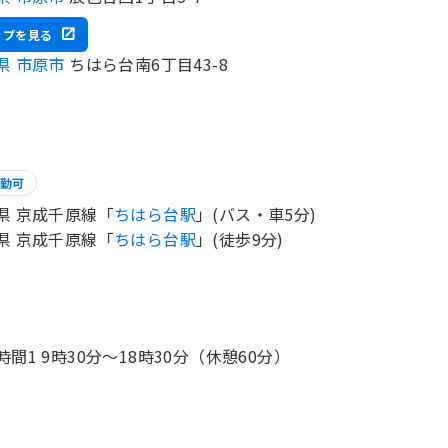
ップを見る
県 市原市
ちはら台南6丁目43-8
勤可
県 京成千原線「
ちはら台駅
」(バス・車5分)
県 京成千原線「
ちはら台駅
」(徒歩9分)
時間1 9時30分〜18時30分（休憩60分）