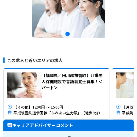
この求人と近いエリアの求人
【福岡県／田川郡福智町】介護老
人保健施設で言語聴覚士募集！＜
パート＞
【その他】1200円 ～ 1500円
【月収】
平成筑豊鉄道伊田線「ふれあい生力駅」（徒歩9分）
平成筑豊
キャリアアドバイザーコメント