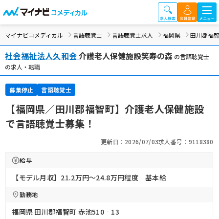
マイナビコメディカル
言語聴覚士
言語聴覚士求人
福岡県
田川郡福
社会福祉法人久和会
介護老人保健施設笑寿の森
の言語聴覚士
の求人・転職
募集停止
言語聴覚士
【福岡県／田川郡福智町】介護老人保健施設
で言語聴覚士募集！
更新日：2026/07/03
求人番号：9118380
給与
【モデル月収】21.2万円〜24.8万円程度 基本給
勤務地
福岡県 田川郡福智町 赤池510‐13