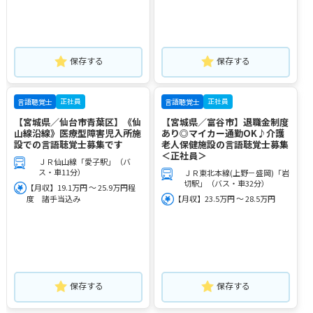
保存する
保存する
正社員
正社員
言語聴覚士
言語聴覚士
【宮城県／仙台市青葉区】《仙
【宮城県／富谷市】退職金制度
山線沿線》医療型障害児入所施
あり◎マイカー通勤OK♪介護
設での言語聴覚士募集です
老人保健施設の言語聴覚士募集
＜正社員＞
ＪＲ仙山線「愛子駅」（バ
ス・車11分）
ＪＲ東北本線(上野－盛岡)「岩
切駅」（バス・車32分）
【月収】19.1万円 ～ 25.9万円程
度 諸手当込み
【月収】23.5万円 ～ 28.5万円
保存する
保存する