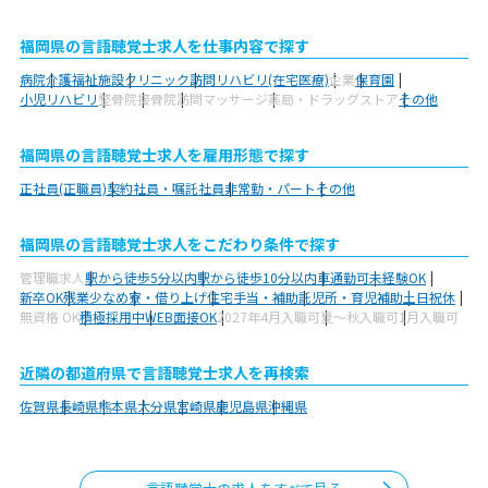
福岡県の言語聴覚士求人を仕事内容で探す
病院
介護福祉施設
クリニック
訪問リハビリ(在宅医療)
企業
保育園
小児リハビリ
整骨院
接骨院
訪問マッサージ
薬局・ドラッグストア
その他
福岡県の言語聴覚士求人を雇用形態で探す
正社員(正職員)
契約社員・嘱託社員
非常勤・パート
その他
福岡県の言語聴覚士求人をこだわり条件で探す
管理職求人
駅から徒歩5分以内
駅から徒歩10分以内
車通勤可
未経験OK
新卒OK
残業少なめ
寮・借り上げ
住宅手当・補助
託児所・育児補助
土日祝休
無資格 OK
積極採用中
WEB面接OK
2027年4月入職可
夏～秋入職可
1月入職可
近隣の都道府県で言語聴覚士求人を再検索
佐賀県
長崎県
熊本県
大分県
宮崎県
鹿児島県
沖縄県