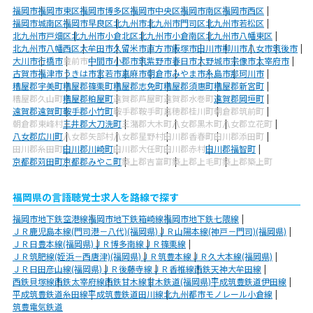
福岡市
福岡市東区
福岡市博多区
福岡市中央区
福岡市南区
福岡市西区
福岡市城南区
福岡市早良区
北九州市
北九州市門司区
北九州市若松区
北九州市戸畑区
北九州市小倉北区
北九州市小倉南区
北九州市八幡東区
北九州市八幡西区
大牟田市
久留米市
直方市
飯塚市
田川市
柳川市
八女市
筑後市
大川市
行橋市
豊前市
中間市
小郡市
筑紫野市
春日市
大野城市
宗像市
太宰府市
古賀市
福津市
うきは市
宮若市
嘉麻市
朝倉市
みやま市
糸島市
那珂川市
糟屋郡宇美町
糟屋郡篠栗町
糟屋郡志免町
糟屋郡須惠町
糟屋郡新宮町
糟屋郡久山町
糟屋郡粕屋町
遠賀郡芦屋町
遠賀郡水巻町
遠賀郡岡垣町
遠賀郡遠賀町
鞍手郡小竹町
鞍手郡鞍手町
嘉穂郡桂川町
朝倉郡筑前町
朝倉郡東峰村
三井郡大刀洗町
三潴郡大木町
八女郡黒木町
八女郡立花町
八女郡広川町
八女郡矢部村
八女郡星野村
田川郡香春町
田川郡添田町
田川郡糸田町
田川郡川崎町
田川郡大任町
田川郡赤村
田川郡福智町
京都郡苅田町
京都郡みやこ町
築上郡吉富町
築上郡上毛町
築上郡築上町
福岡県の言語聴覚士求人を路線で探す
福岡市地下鉄空港線
福岡市地下鉄箱崎線
福岡市地下鉄七隈線
ＪＲ鹿児島本線(門司港－八代)(福岡県)
ＪＲ山陽本線(神戸－門司)(福岡県)
ＪＲ日豊本線(福岡県)
ＪＲ博多南線
ＪＲ篠栗線
ＪＲ筑肥線(姪浜－西唐津)(福岡県)
ＪＲ筑豊本線
ＪＲ久大本線(福岡県)
ＪＲ日田彦山線(福岡県)
ＪＲ後藤寺線
ＪＲ香椎線
西鉄天神大牟田線
西鉄貝塚線
西鉄太宰府線
西鉄甘木線
甘木鉄道(福岡県)
平成筑豊鉄道伊田線
平成筑豊鉄道糸田線
平成筑豊鉄道田川線
北九州都市モノレール小倉線
筑豊電気鉄道