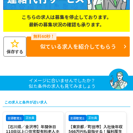
こちらの求人は募集を停止しております。
最新の募集状況の確認も承ります。
star
似ている求人を紹介してもらう
保存する
イメージに合いませんでしたか？
似た条件の求人も見てみましょう
この求人と条件が近い求人
正社員
正社員
言語聴覚士
言語聴覚士
【石川県／金沢市】年間休日
【東京都／町田市】入社後年収
110日以上◎住宅型有料老人ホ
566万円も目指せる！福利厚生