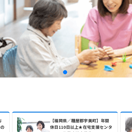
お
【福岡県／糟屋郡宇美町】年間
での
休日110日以上★在宅支援センタ