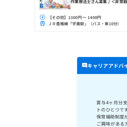
作業療法士さん募集♪＜非常
【その他】1300円 ～ 1400円
ＪＲ香椎線「宇美駅」（バス・車10分）
キャリアアドバ
賞与4ヶ月分
トのひとつで
保育補助制度
ご興味がある