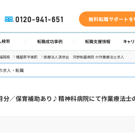
無料転職サポートを
0120-941-651
求人検索
転職成功事例
転職支援
福岡県
糟屋郡宇美町
医療法人済世会 河野粕屋病院 の作業療法士求人
 の求人・転職
月分／保育補助あり♪精神科病院にて作業療法士