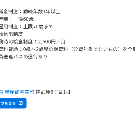
職金制度：勤続年数3年以上
年制：一律60歳
雇用制度：上限70歳まで
護休暇制度
務時の給食制度：2,500円／月
育料補助：0歳～2歳児の保育料（公費対象でないもの）を全
県 糟屋郡宇美町
神武原6丁目1-1
ップを見る