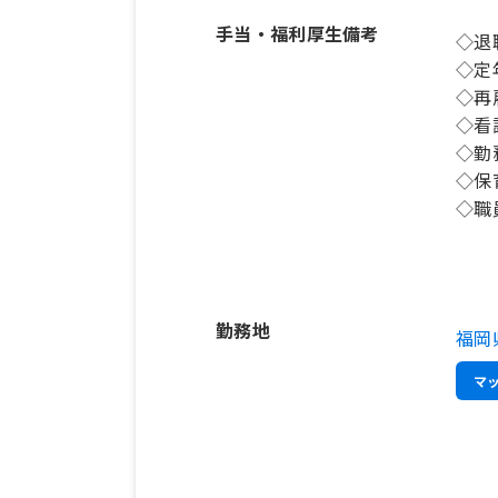
手当・福利厚生備考
◇退
◇定
◇再
◇看
◇勤
◇保
勤務地
福岡
マ