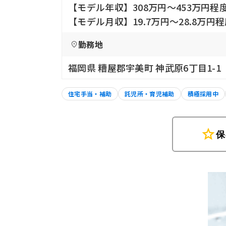
【モデル年収】308万円〜453万円程
【モデル月収】19.7万円〜28.8万円
勤務地
福岡県 糟屋郡宇美町 神武原6丁目1-1
住宅手当・補助
託児所・育児補助
積極採用中
star
保