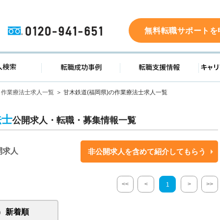
0120-941-651
無料転職サポートを
ド
求人検索
転職成功事例
転職支
作業療法士求人一覧
甘木鉄道(福岡県)の作業療法士求人一覧
法士
公開求人・転職・募集情報一覧
開求人
非公開求人を含めて紹介してもらう
<<
<
>
>>
1
新着順