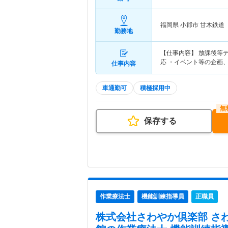
福岡県 小郡市
甘木鉄道「
勤務地
【仕事内容】 放課後等
応 ・イベント等の企画
仕事内容
車通勤可
積極採用中
保存する
作業療法士
機能訓練指導員
正職員
株式会社さわやか倶楽部 さ