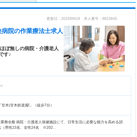
更新日：2025/09/18 求人番号：9823645
央病院
の作業療法士求人
業ほぼ無しの病院・介護老人
です♪
～
甘木(甘木鉄道)駅」（徒歩7分）
士業務全般 病院・介護老人保健施設にて、日常生活に必要な能力を高める訓
名（男性23名、女性24名 ※202…