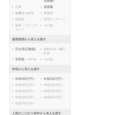
宅医療)
滋賀県
京都府
大阪府
企業
保育園
兵庫県
奈良県
和歌山県
小児リハビリ
整骨院
鳥取県
島根県
岡山県
接骨院
訪問マッサージ
広島県
山口県
徳島県
薬局・ドラッグ
その他
香川県
愛媛県
高知県
ストア
福岡県
佐賀県
長崎県
雇用形態から求人を探す
熊本県
大分県
宮崎県
鹿児島県
沖縄県
正社員(正職員)
契約社員・嘱託
社員
非常勤・パート
その他
年収から求人を探す
年収300万円～
年収350万円～
年収400万円～
年収450万円～
年収500万円～
年収550万円～
年収600万円～
年収650万円～
年収700万円～
人気のこだわり条件から求人を探す