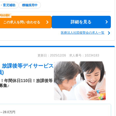
・育児補助
積極採用中
詳細を見る
この求人を問い合わせる
医療法人社団俊聖会の求人一覧
更新日：2025/12/26 求人番号：10234183
援・放課後等デイサービス
)
！年間休日110日！放課後等
募集♪
～
28.0
万円