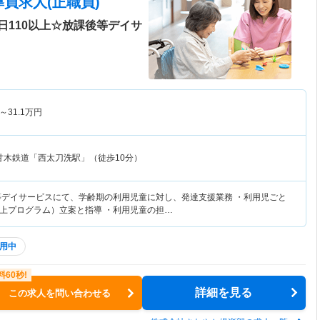
員求人(正職員)
日110以上☆放課後等デイサ
～
31.1
万円
甘木鉄道「西太刀洗駅」（徒歩10分）
等デイサービスにて、学齢期の利用児童に対し、発達支援業務 ・利用児ごと
上プログラム）立案と指導 ・利用児童の担…
用中
詳細を見る
この求人を問い合わせる