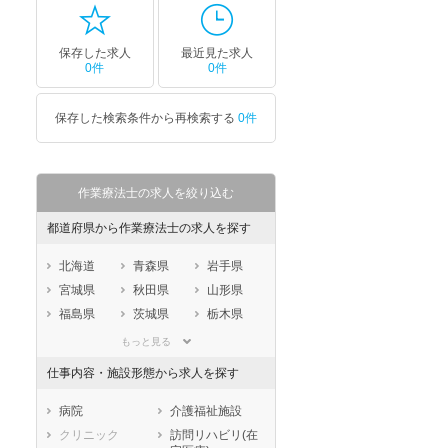
保存した求人
最近見た求人
0件
0件
保存した検索条件から再検索する
0件
作業療法士の求人を絞り込む
都道府県から作業療法士の求人を探す
北海道
青森県
岩手県
宮城県
秋田県
山形県
福島県
茨城県
栃木県
群馬県
埼玉県
千葉県
もっと見る
東京都
神奈川県
新潟県
仕事内容・施設形態から求人を探す
山梨県
長野県
富山県
石川県
福井県
岐阜県
病院
介護福祉施設
静岡県
愛知県
三重県
クリニック
訪問リハビリ(在