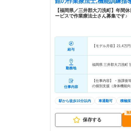
館
の作業療法士,機能訓練指導
【福岡県／三井郡大刀洗町】年間休
ービスで作業療法士さん募集です♪
【モデル月収】
21.4
万円
給与
福岡県 三井郡大刀洗町
勤務地
【仕事内容】 ・放課後
の個別支援（身体機能向
仕事内容
駅から徒歩10分以内
車通勤可
積極採
保存する