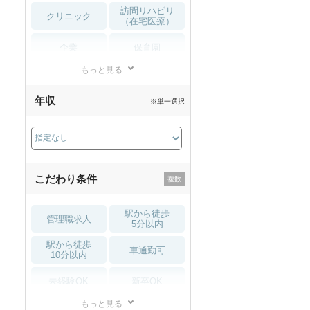
訪問リハビリ
クリニック
（在宅医療）
企業
保育園
もっと見る
小児リハビリ
整骨院
年収
※単一選択
接骨院
訪問マッサージ
薬局・
その他
ドラッグストア
こだわり条件
駅から徒歩
管理職求人
5分以内
駅から徒歩
車通勤可
10分以内
未経験OK
新卒OK
もっと見る