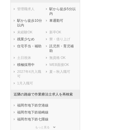
管理職求人
駅から徒歩5分以
内
駅から徒歩10分
車通勤可
以内
未経験OK
新卒OK
残業少なめ
寮・借り上げ
住宅手当・補助
託児所・育児補
助
土日祝休
無資格 OK
積極採用中
WEB面接OK
2027年4月入職
夏～秋入職可
可
1月入職可
近隣の路線で作業療法士求人を再検索
福岡市地下鉄空港線
福岡市地下鉄箱崎線
福岡市地下鉄七隈線
ＪＲ鹿児島本線(門司港－八代)
もっと見る