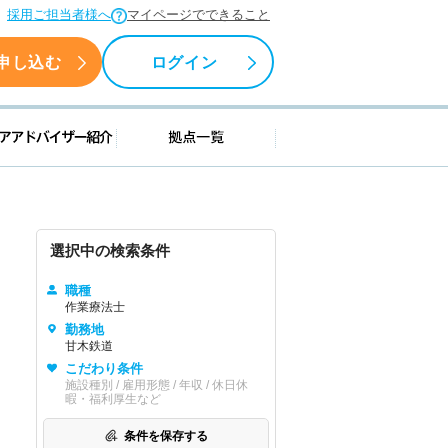
採用ご担当者様へ
マイページでできること
申し込む
ログイン
援情報
キャリアアドバイザー紹介
拠点一覧
選択中の検索条件
職種
作業療法士
勤務地
甘木鉄道
こだわり条件
施設種別 / 雇用形態 / 年収 / 休日休
暇・福利厚生など
条件を保存する