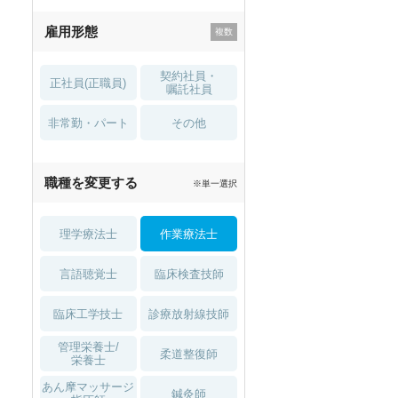
残業少なめ
寮・借り上げ
雇用形態
託児所・
住宅手当・補助
育児補助
契約社員・
正社員(正職員)
土日祝休
無資格 OK
嘱託社員
非常勤・パート
積極採用中
WEB面接OK
その他
2027年4月入職可
夏～秋入職可
職種を変更する
※単一選択
1月入職可
理学療法士
作業療法士
言語聴覚士
臨床検査技師
臨床工学技士
診療放射線技師
管理栄養士/
柔道整復師
栄養士
あん摩マッサージ
鍼灸師