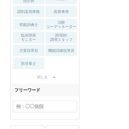
指圧師
調剤薬局事務
医療事務
治験
視能訓練士
コーディネーター
臨床開発
調理師/
モニター
調理スタッフ
児童指導員
機能訓練指導員
胚培養士
閉じる
フリーワード