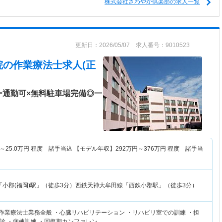
株式会社さわやか倶楽部の求人一覧
更新日：2026/05/07 求人番号：9010523
院
の作業療法士求人(正
ー通勤可×無料駐車場完備◎一
～
25.0
万円
程度 諸手当込 【モデル年収】
292
万円～
376
万円
程度 諸手当
「小郡(福岡)駅」（徒歩3分）西鉄天神大牟田線「西鉄小郡駅」（徒歩3分）
て作業療法士業務全般 ・心臓リハビリテーション ・リハビリ室での訓練 ・担
診 ・病棟訓練 ・回復期カンファレン…