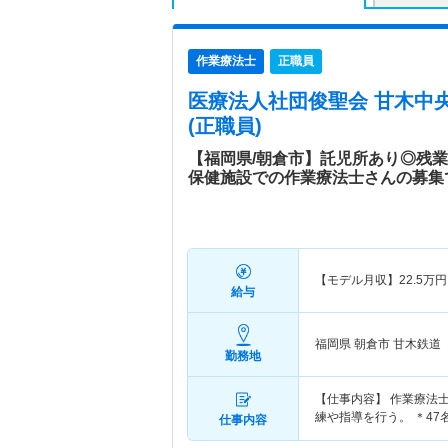
作業療法士
正職員
医療法人社団俊聖会 甘木中
(正職員)
【福岡県/朝倉市】託児所あり◎残
保健施設での作業療法士さんの募集
【モデル月収】
22.5
万円
給与
福岡県 朝倉市
甘木鉄道「
勤務地
【仕事内容】 作業療法
練や指導を行う。 ＊47
仕事内容