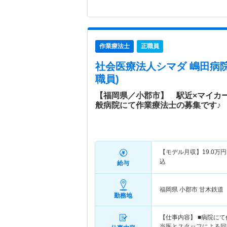
作業療法士
正職員
社会医療法人シマダ 嶋田病
職員)
【福岡県／小郡市】 駅近×マイカ
般病院にて作業療法士の募集です♪
【モデル月収】
19.0
万円
込
給与
福岡県 小郡市
甘木鉄道
勤務地
【仕事内容】 ■病院に
当医とスタッフによる回