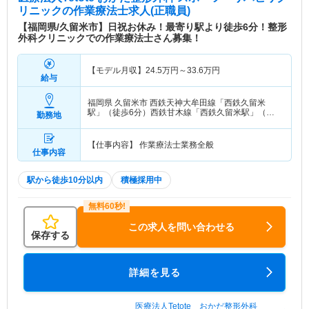
リニック
の作業療法士求人(正職員)
【福岡県/久留米市】日祝お休み！最寄り駅より徒歩6分！整形
外科クリニックでの作業療法士さん募集！
【モデル月収】
24.5
万円～
33.6
万円
給与
福岡県 久留米市
西鉄天神大牟田線「西鉄久留米
駅」（徒歩6分）西鉄甘木線「西鉄久留米駅」（徒
勤務地
歩6分）
【仕事内容】 作業療法士業務全般
仕事内容
駅から徒歩10分以内
積極採用中
この求人を問い合わせる
保存する
詳細を見る
医療法人Tetote おかだ整形外科