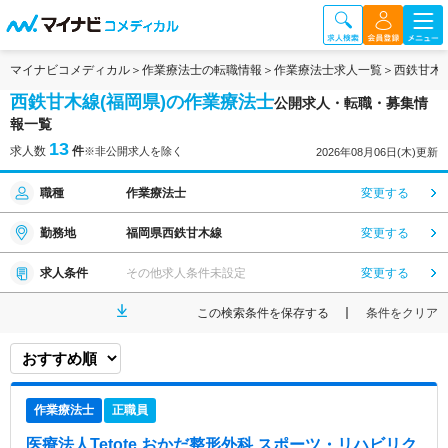
マイナビコメディカル
作業療法士の転職情報
作業療法士求人一覧
西鉄甘木
西鉄甘木線(福岡県)の作業療法士
公開求人・転職・募集情
報一覧
13
求人数
件
※非公開求人を除く
2026年08月06日(木)更新
職種
作業療法士
変更する
勤務地
福岡県西鉄甘木線
変更する
求人条件
その他求人条件未設定
変更する
この検索条件を保存する
条件をクリア
作業療法士
正職員
医療法人Tetote おかだ整形外科 スポーツ・リハビリク