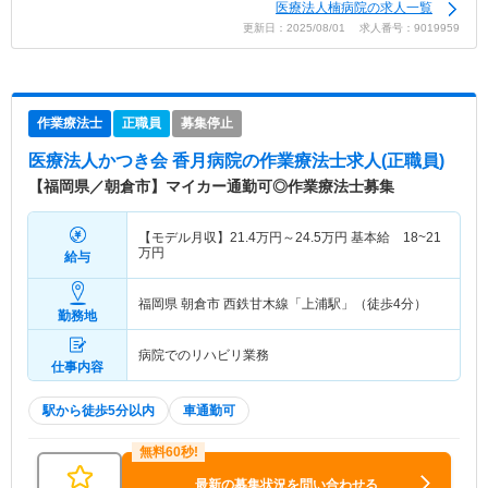
医療法人楠病院の求人一覧
更新日：2025/08/01 求人番号：9019959
作業療法士
正職員
募集停止
医療法人かつき会 香月病院
の作業療法士求人(正職員)
【福岡県／朝倉市】マイカー通勤可◎作業療法士募集
【モデル月収】
21.4
万円～
24.5
万円
基本給 18~21
万円
給与
福岡県 朝倉市
西鉄甘木線「上浦駅」（徒歩4分）
勤務地
病院でのリハビリ業務
仕事内容
駅から徒歩5分以内
車通勤可
最新の募集状況を問い合わせる