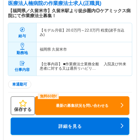
医療法人楠病院
の作業療法士求人(正職員)
【福岡県／久留米市】久留米駅より徒歩圏内◎ケアミックス病
院にて作業療法士募集！
【モデル月収】
20.0
万円～
22.0
万円
程度(諸手当込
み)
給与
福岡県 久留米市
勤務地
【仕事内容】 ■作業療法士業務全般 入院及び外来
患者に対する又は通所リハビリ…
仕事内容
車通勤可
最新の募集状況を問い合わせる
保存する
詳細を見る