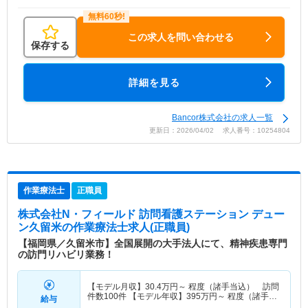
この求人を問い合わせる
保存する
詳細を見る
Bancor株式会社の求人一覧
更新日：2026/04/02 求人番号：10254804
作業療法士
正職員
株式会社N・フィールド 訪問看護ステーション デュー
ン久留米
の作業療法士求人(正職員)
【福岡県／久留米市】全国展開の大手法人にて、精神疾患専門
の訪門リハビリ業務！
【モデル月収】
30.4
万円～
程度（諸手当込） 訪問
件数100件 【モデル年収】
395
万円～
程度（諸手当
給与
込）