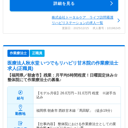
詳細を見る
株式会社トータルケア ライフ訪問看護
リハビリステーションの求人一覧
更新日：2025/12/15 求人番号：10196245
作業療法士
正職員
医療法人秋水堂 いつでもリハビリ甘木院
の作業療法士
求人(正職員)
【福岡県／朝倉市】残業：月平均5時間程度！日曜固定休み☆
整体院にて作業療法士の募集♪
【モデル月収】
26.0
万円～
31.0
万円
程度 ※諸手当
込み
給与
福岡県 朝倉市
西鉄甘木線「馬田駅」（徒歩19分）
勤務地
【仕事内容】 整体院における作業療法士としての業