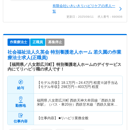
有限会社いきいきリハビリケアの求人一
覧
更新日：2025/09/11 求人番号：690606
作業療法士
正職員
募集停止
社会福祉法人久英会 特別養護老人ホーム 若久園
の作業
療法士求人(正職員)
【福岡県／八女郡広川町】特別養護老人ホームのデイサービス
内にてリハビリ職の求人です！
【モデル月収】
18.1
万円～
24.4
万円
程度※諸手当込
【モデル年収】
298
万円～
403
万円
程度
給与
福岡県 八女郡広川町
西鉄天神大牟田線「西鉄久留
米駅」（バス・車20分）西鉄甘木線「西鉄久留米
勤務地
駅」（バス・車20分）
【仕事内容】 ■リハビリ業務全般
仕事内容