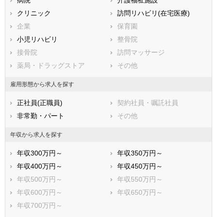
滋賀県
クリニック
京都府
訪問リハビリ(在宅医療)
大阪府
兵庫県
企業
奈良県
保育園
和歌山県
鳥取県
小児リハビリ
島根県
整骨院
岡山県
広島県
接骨院
山口県
訪問マッサージ
徳島県
香川県
薬局・ドラッグストア
愛媛県
その他
高知県
福岡県
佐賀県
長崎県
雇用形態から求人を探す
熊本県
大分県
宮崎県
正社員(正職員)
契約社員・嘱託社員
鹿児島県
沖縄県
非常勤・パート
その他
年収から求人を探す
年収300万円～
年収350万円～
年収400万円～
年収450万円～
年収500万円～
年収550万円～
年収600万円～
年収650万円～
年収700万円～