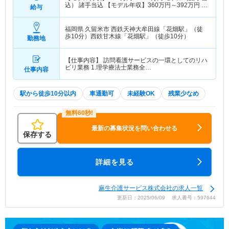
込） 諸手当込 【モデル年収】
360
万円～
392
万円
モ
給与
デル（賞与込） 賞与込
福岡県 久留米市
西鉄天神大牟田線「花畑駅」（徒
歩10分）西鉄甘木線「花畑駅」（徒歩10分）
勤務地
【仕事内容】 訪問看護サービスの一環としてのリハ
ビリ業務 1.理学療法士業務全…
仕事内容
駅から徒歩10分以内
車通勤可
未経験OK
残業少なめ
最新の募集状況を問い合わせる
保存する
詳細を見る
麻生介護サービス株式会社の求人一覧
更新日：2025/06/09 求人番号：597644