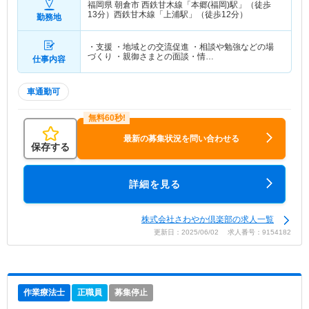
福岡県 朝倉市
西鉄甘木線「本郷(福岡)駅」（徒歩
13分）西鉄甘木線「上浦駅」（徒歩12分）
勤務地
・支援 ・地域との交流促進 ・相談や勉強などの場
づくり ・親御さまとの面談・情…
仕事内容
車通勤可
最新の募集状況を問い合わせる
保存する
詳細を見る
株式会社さわやか倶楽部の求人一覧
更新日：2025/06/02 求人番号：9154182
作業療法士
正職員
募集停止