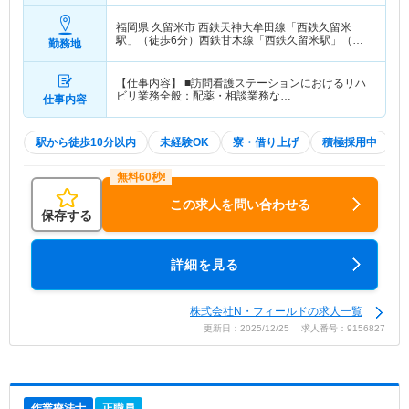
福岡県 久留米市
西鉄天神大牟田線「西鉄久留米
駅」（徒歩6分）西鉄甘木線「西鉄久留米駅」（徒
勤務地
歩6分）
【仕事内容】 ■訪問看護ステーションにおけるリハ
ビリ業務全般：配薬・相談業務な…
仕事内容
駅から徒歩10分以内
未経験OK
寮・借り上げ
積極採用中
この求人を問い合わせる
保存する
詳細を見る
株式会社N・フィールドの求人一覧
更新日：2025/12/25 求人番号：9156827
作業療法士
正職員