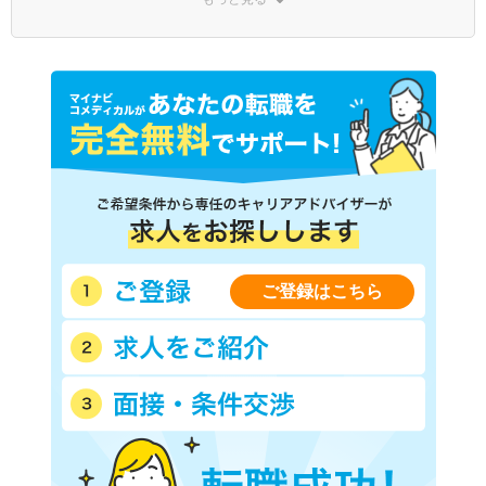
ＪＲ筑肥線(姪浜－西唐津)
ＪＲ筑豊本線
ＪＲ久大本線
ＪＲ日田彦山線
ＪＲ後藤寺線
ＪＲ香椎線
西鉄天神大牟田線
西鉄貝塚線
西鉄太宰府線
甘木鉄道
平成筑豊鉄道伊田線
平成筑豊鉄道糸田線
平成筑豊鉄道田川線
北九州都市モノレール小倉線
筑豊電気鉄道
ご登録はこちら