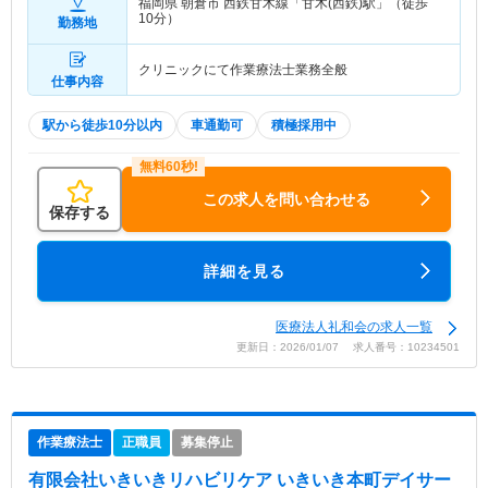
福岡県 朝倉市
西鉄甘木線「甘木(西鉄)駅」（徒歩
10分）
勤務地
クリニックにて作業療法士業務全般
仕事内容
駅から徒歩10分以内
車通勤可
積極採用中
この求人を問い合わせる
保存する
詳細を見る
医療法人礼和会の求人一覧
更新日：2026/01/07 求人番号：10234501
作業療法士
正職員
募集停止
有限会社いきいきリハビリケア いきいき本町デイサー