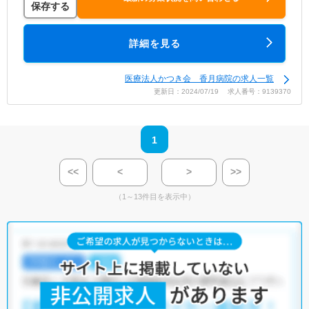
保存する
詳細を見る
医療法人かつき会 香月病院の求人一覧
更新日：2024/07/19 求人番号：9139370
1
<<
<
>
>>
（1～13件目を表示中）