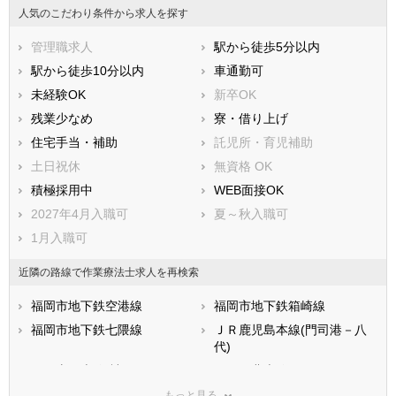
人気のこだわり条件から求人を探す
管理職求人
駅から徒歩5分以内
駅から徒歩10分以内
車通勤可
未経験OK
新卒OK
残業少なめ
寮・借り上げ
住宅手当・補助
託児所・育児補助
土日祝休
無資格 OK
積極採用中
WEB面接OK
2027年4月入職可
夏～秋入職可
1月入職可
近隣の路線で作業療法士求人を再検索
福岡市地下鉄空港線
福岡市地下鉄箱崎線
福岡市地下鉄七隈線
ＪＲ鹿児島本線(門司港－八
代)
ＪＲ山陽本線(神戸－門司)
ＪＲ日豊本線
ＪＲ博多南線
ＪＲ篠栗線
もっと見る