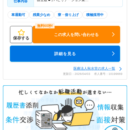
務全般 ■リハビリテーション業…
仕事内容
車通勤可
残業少なめ
寮・借り上げ
積極採用中
この求人を問い合わせる
保存する
詳細を見る
医療法人秋水堂の求人一覧
更新日：2026/04/03 求人番号：10199669