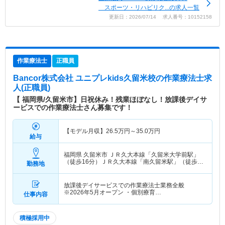
スポーツ・リハビリク...の求人一覧
更新日：2026/07/14 求人番号：10152158
作業療法士
正職員
Bancor株式会社 ユニプレkids久留米校
の作業療法士求
人(正職員)
【 福岡県/久留米市】日祝休み！残業ほぼなし！放課後デイサ
ービスでの作業療法士さん募集です！
【モデル月収】
26.5
万円～
35.0
万円
給与
福岡県 久留米市
ＪＲ久大本線「久留米大学前駅」
（徒歩16分）ＪＲ久大本線「南久留米駅」（徒歩
勤務地
17分） 他
放課後デイサービスでの作業療法士業務全般
※2026年5月オープン ・個別療育…
仕事内容
積極採用中