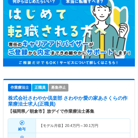
作業療法士
正職員
募集停止
株式会社さわやか倶楽部 さわやか愛の家あさくら
の作
業療法士求人(正職員)
【福岡県／朝倉市】放デイで作業療法士募集
【モデル月収】
20.4
万円～
30.1
万円
給与