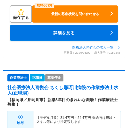
最新の募集状況を問い合わせる
保存する
詳細を見る
医療法人光竹会の求人一覧
更新日：2026/05/07 求人番号：9152346
作業療法士
正職員
募集停止
社会医療法人喜悦会 ちくし那珂川病院
の作業療法士求
人(正職員)
【福岡県／那珂川市】新築3年目のきれいな職場！作業療法士
募集！
【モデル月収】
21.4
万円～
24.4
万円
※給与は経験・
スキル等により決定致します
給与