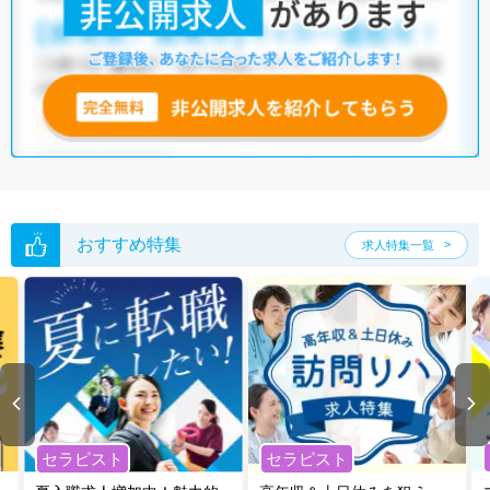
他の条件でも人気の求人がございますので、「こだわり条件」から検索
いただくか、お気軽にお問い合わせください。
全国の作業療法士求人
から検索いただくことも可能です。
無料転職支援サービス
にお申し込みいただくと、ご希望条件をヒアリン
グした上で求人をご提案いたします。
ご希望条件がまだ定まっていない方は
人気の希望条件をピックアップし
た求人特集
をぜひご活用ください。
転職支援の他、情報収集や募集状況の確認も、お気軽にご相談くださ
い。
おすすめ特集
求人特集一覧
セラピスト
セラピスト