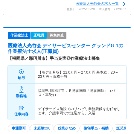
医療法人光竹会の求人一覧
更新日：2025/05/20 求人番号：9123637
作業療法士
正職員
募集停止
医療法人光竹会 デイサービスセンター グランドG-1
の
作業療法士求人(正職員)
【福岡県／那珂川市】手当充実◎作業療法士募集
【モデル月収】
22.0
万円～
27.0
万円
基本給：20～
23万円＋資格手当
給与
福岡県 那珂川市
ＪＲ博多南線「博多南駅」（バ
ス・車5分）
勤務地
デイサービス施設でのリハビリ業務残飯をお任せし
ます。介護車両での送迎から、入浴…
仕事内容
車通勤可
未経験OK
残業少なめ
住宅手当・補助
託児所・