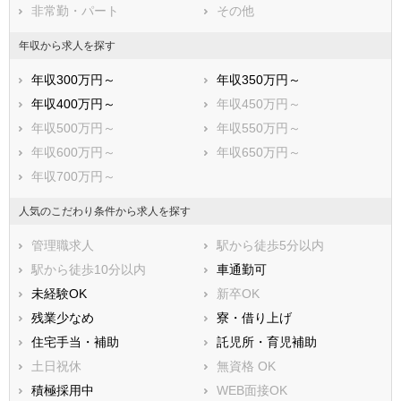
非常勤・パート
その他
豊前市
中間市
小郡市
筑紫野市
年収から求人を探す
春日市
大野城市
年収300万円～
年収350万円～
宗像市
太宰府市
年収400万円～
年収450万円～
古賀市
福津市
年収500万円～
年収550万円～
うきは市
宮若市
年収600万円～
年収650万円～
嘉麻市
朝倉市
年収700万円～
みやま市
糸島市
那珂川市
糟屋郡宇美町
人気のこだわり条件から求人を探す
糟屋郡篠栗町
糟屋郡志免町
管理職求人
駅から徒歩5分以内
糟屋郡須惠町
糟屋郡新宮町
駅から徒歩10分以内
車通勤可
糟屋郡久山町
糟屋郡粕屋町
未経験OK
新卒OK
遠賀郡芦屋町
遠賀郡水巻町
残業少なめ
寮・借り上げ
遠賀郡岡垣町
遠賀郡遠賀町
住宅手当・補助
託児所・育児補助
鞍手郡小竹町
鞍手郡鞍手町
土日祝休
無資格 OK
嘉穂郡桂川町
朝倉郡筑前町
積極採用中
WEB面接OK