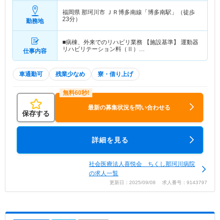
福岡県 那珂川市
ＪＲ博多南線「博多南駅」（徒歩
23分）
勤務地
■病棟、外来でのリハビリ業務 【施設基準】 運動器
リハビリテーション料（Ⅱ）…
仕事内容
車通勤可
残業少なめ
寮・借り上げ
最新の募集状況を問い合わせる
保存する
詳細を見る
社会医療法人喜悦会 ちくし那珂川病院
の求人一覧
更新日：2025/09/08 求人番号：9143797