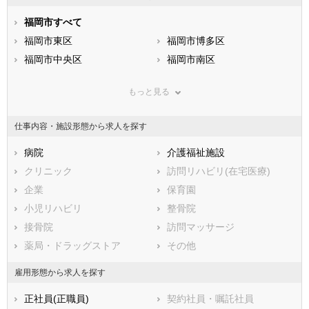
石川県
福井県
岐阜県
静岡県
福岡市すべて
愛知県
三重県
滋賀県
福岡市東区
京都府
福岡市博多区
大阪府
兵庫県
福岡市中央区
奈良県
福岡市南区
和歌山県
鳥取県
福岡市西区
島根県
福岡市城南区
岡山県
もっと見る
広島県
福岡市早良区
山口県
徳島県
香川県
北九州市すべて
愛媛県
高知県
仕事内容・施設形態から求人を探す
福岡県
北九州市門司区
佐賀県
北九州市若松区
長崎県
熊本県
北九州市戸畑区
病院
大分県
北九州市小倉北区
介護福祉施設
宮崎県
鹿児島県
北九州市小倉南区
クリニック
沖縄県
北九州市八幡東区
訪問リハビリ(在宅医療)
北九州市八幡西区
企業
保育園
市部
小児リハビリ
整骨院
大牟田市
接骨院
久留米市
訪問マッサージ
直方市
薬局・ドラッグストア
飯塚市
その他
田川市
柳川市
雇用形態から求人を探す
八女市
筑後市
正社員(正職員)
契約社員・嘱託社員
大川市
行橋市