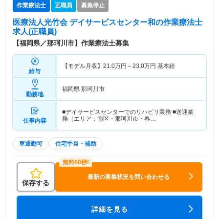
作業療法士
正職員
募集停止
医療法人光竹会 デイサービスセンター和
の作業療法士
求人(正職員)
【福岡県／那珂川市】作業療法士募集
【モデル月収】
21.0
万円～
23.0
万円
基本給
給与
福岡県 那珂川市
勤務地
■デイサービスセンターでのリハビリ業務 ■送迎業
務（エリア：南区・那珂川市・春…
仕事内容
車通勤可
住宅手当・補助
最新の募集状況を問い合わせる
保存する
詳細を見る