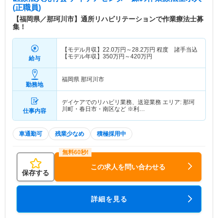
(正職員)
【福岡県／那珂川市】通所リハビリテーションで作業療法士募
集！
【モデル月収】
22.0
万円～
28.2
万円
程度 諸手当込
【モデル年収】
350
万円～
420
万円
給与
福岡県 那珂川市
勤務地
デイケアでのリハビリ業務、送迎業務 エリア: 那珂
川町・春日市・南区など ※利…
仕事内容
車通勤可
残業少なめ
積極採用中
この求人を問い合わせる
保存する
詳細を見る