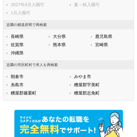
朝倉郡東峰村
三井郡大刀洗町
2027年4月入職可
夏～秋入職可
三潴郡大木町
八女郡広川町
1月入職可
田川郡香春町
田川郡添田町
田川郡糸田町
田川郡川崎町
近隣の都道府県で再検索
田川郡大任町
田川郡赤村
長崎県
大分県
鹿児島県
田川郡福智町
京都郡苅田町
佐賀県
熊本県
宮崎県
京都郡みやこ町
築上郡吉富町
沖縄県
築上郡上毛町
築上郡築上町
近隣の市区町村で求人を再検索
朝倉市
みやま市
糸島市
糟屋郡宇美町
糟屋郡篠栗町
糟屋郡志免町