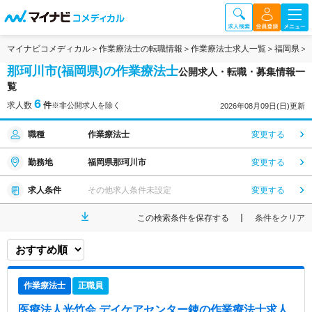
マイナビコメディカル
作業療法士の転職情報
作業療法士求人一覧
福岡県
那珂川市(福岡県)の作業療法士
公開求人・転職・募集情報一
覧
6
求人数
件
※非公開求人を除く
2026年08月09日(日)更新
職種
作業療法士
変更する
勤務地
福岡県那珂川市
変更する
求人条件
その他求人条件未設定
変更する
この検索条件を保存する
条件をクリア
作業療法士
正職員
医療法人光竹会 デイケアセンター錬
の作業療法士求人