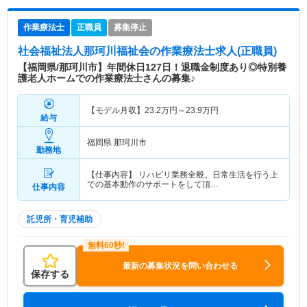
作業療法士
正職員
募集停止
社会福祉法人那珂川福祉会
の作業療法士求人(正職員)
【福岡県/那珂川市】年間休日127日！退職金制度あり◎特別養
護老人ホームでの作業療法士さんの募集♪
【モデル月収】
23.2
万円～
23.9
万円
給与
福岡県 那珂川市
勤務地
【仕事内容】 リハビリ業務全般。日常生活を行う上
での基本動作のサポートをして頂…
仕事内容
託児所・育児補助
最新の募集状況を問い合わせる
保存する