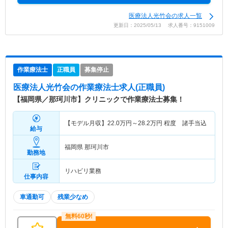
医療法人光竹会の求人一覧
更新日：2025/05/13 求人番号：9151009
作業療法士
正職員
募集停止
医療法人光竹会
の作業療法士求人(正職員)
【福岡県／那珂川市】クリニックで作業療法士募集！
【モデル月収】
22.0
万円～
28.2
万円
程度 諸手当込
給与
福岡県 那珂川市
勤務地
リハビリ業務
仕事内容
車通勤可
残業少なめ