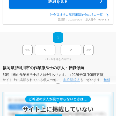
詳細を見る
社会福祉法人那珂川福祉会の求人一覧
更新日：2026/06/29 求人番号：9764373
1
<<
<
>
>>
（1～6件目を表示中）
福岡県那珂川市の作業療法士の求人・転職傾向
那珂川市の作業療法士求人は6件あります。（2026年08月09日更新）
サイト上に掲載されている求人の他に、
非公開求人
もございます。
無料
転職支援サービス
にお申し込みいただくと、全求人からご希望条件に合
う求人を提案させていただきます。
那珂川市の作業療法士求人では以下のような条件が人気です。
・
積極採用中
・
残業少なめ
・
住宅手当・補助あり
・
正社員(正職員)
・
病院
・
介護福祉施設