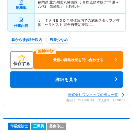
福岡県 北九州市八幡西区
ＪＲ鹿児島本線(門司港－
八代)「黒崎駅」（徒歩5分）
勤務地
ＪＩＴＡＮＢＯＤＹ整体院内での施術スタッフ／整
体・セラピスト 完全自費治療院に…
仕事内容
駅から徒歩5分以内
残業少なめ
最新の募集状況を問い合わせる
保存する
詳細を見る
株式会社ワントップの求人一覧
更新日：2025/02/14 求人番号：9839682
作業療法士
正職員
募集停止