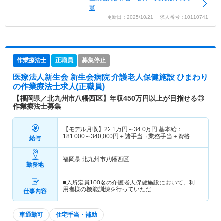
覧
更新日：2025/10/21 求人番号：10110741
作業療法士
正職員
募集停止
医療法人新生会 新生会病院 介護老人保健施設 ひまわり
の作業療法士求人(正職員)
【福岡県／北九州市八幡西区】年収450万円以上が目指せる◎
作業療法士募集
【モデル月収】
22.1
万円～
34.0
万円
基本給：
181,000～340,000円＋諸手当（業務手当＋資格手
給与
当）
福岡県 北九州市八幡西区
勤務地
■入所定員100名の介護老人保健施設において、利
用者様の機能訓練を行っていただ…
仕事内容
車通勤可
住宅手当・補助