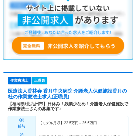
作業療法士
正職員
医療法人香林会 香月中央病院 介護老人保健施設香月の
杜
の作業療法士求人(正職員)
【福岡県/北九州市】日休み！残業少なめ！介護老人保健施設で
作業療法士さんの募集です♪
【モデル月収】
22.5
万円～
25.5
万円
給与