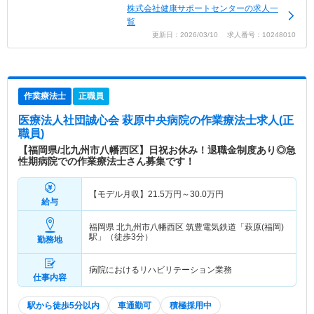
株式会社健康サポートセンターの求人一
覧
更新日：2026/03/10 求人番号：10248010
作業療法士
正職員
医療法人社団誠心会 萩原中央病院
の作業療法士求人(正
職員)
【福岡県/北九州市八幡西区】日祝お休み！退職金制度あり◎急
性期病院での作業療法士さん募集です！
【モデル月収】
21.5
万円～
30.0
万円
給与
福岡県 北九州市八幡西区
筑豊電気鉄道「萩原(福岡)
駅」（徒歩3分）
勤務地
病院におけるリハビリテーション業務
仕事内容
駅から徒歩5分以内
車通勤可
積極採用中