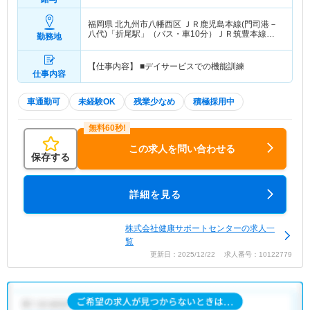
福岡県 北九州市八幡西区
ＪＲ鹿児島本線(門司港－
八代)「折尾駅」（バス・車10分）ＪＲ筑豊本線
勤務地
「折尾駅」（バス・車10分）
【仕事内容】 ■デイサービスでの機能訓練
仕事内容
車通勤可
未経験OK
残業少なめ
積極採用中
この求人を問い合わせる
保存する
詳細を見る
株式会社健康サポートセンターの求人一
覧
更新日：2025/12/22 求人番号：10122779