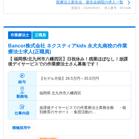
医療法人新生会 新生会病院の求人一覧
更新日：2026/05/07 求人番号：657446
作業療法士
正職員
Bancor株式会社 ネクスティアkids 永犬丸南校
の作業
療法士求人(正職員)
【 福岡県/北九州市八幡西区】日祝休み！残業ほぼなし！放課
後デイサービスでの作業療法士さん募集です！
【モデル月収】
26.5
万円～
35.0
万円
給与
福岡県 北九州市八幡西区
勤務地
放課後デイサービスでの作業療法士業務全般 ・個
別療育のサポート ・集団活動の…
仕事内容
積極採用中