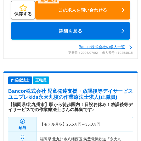
この求人を問い合わせる
保存する
詳細を見る
Bancor株式会社の求人一覧
更新日：2026/07/02 求人番号：10254815
作業療法士
正職員
Bancor株式会社 児童発達支援・放課後等デイサービス
ユニプレkids永犬丸校
の作業療法士求人(正職員)
【福岡県/北九州市】駅から徒歩圏内！日祝お休み！放課後等デ
イサービスでの作業療法士さんの募集です♪
【モデル月収】
25.5
万円～
35.0
万円
給与
福岡県 北九州市八幡西区
筑豊電気鉄道「永犬丸