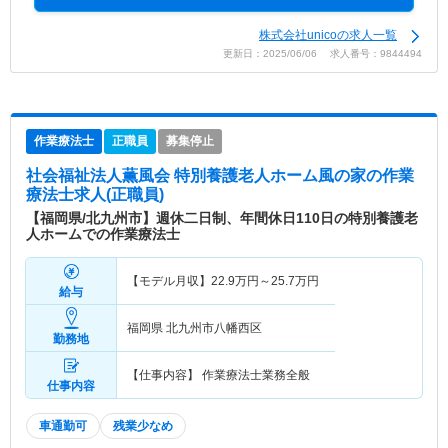
株式会社unicoの求人一覧
更新日：2025/06/06 求人番号：9844494
作業療法士
正職員
募集停止
社会福祉法人薫風会 特別養護老人ホーム風の家
の作業
療法士求人(正職員)
【福岡県/北九州市】週休二日制、年間休日110日の特別養護老
人ホームでの作業療法士
【モデル月収】
22.9
万円～
25.7
万円
給与
福岡県 北九州市八幡西区
勤務地
【仕事内容】 作業療法士業務全般
仕事内容
車通勤可
残業少なめ