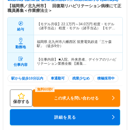
【福岡県／北九州市】 回復期リハビリテーション病棟にて正
職員募集＜作業療法士＞
【モデル月収】
22.1
万円～
34.0
万円
程度・モデル
（諸手当込） 程度・モデル（諸手当込） 【モデル
給与
年収】
337
万円～
528
万円
程度・モデル（賞与込）
程度・モデル（賞与込）
福岡県 北九州市八幡西区
筑豊電気鉄道「三ケ森
駅」（徒歩9分）
勤務地
【仕事内容】 ■入院、外来患者、デイケアのリハビ
リテーション業務全般 【募集…
仕事内容
駅から徒歩10分以内
車通勤可
残業少なめ
積極採用中
この求人を問い合わせる
保存する
詳細を見る