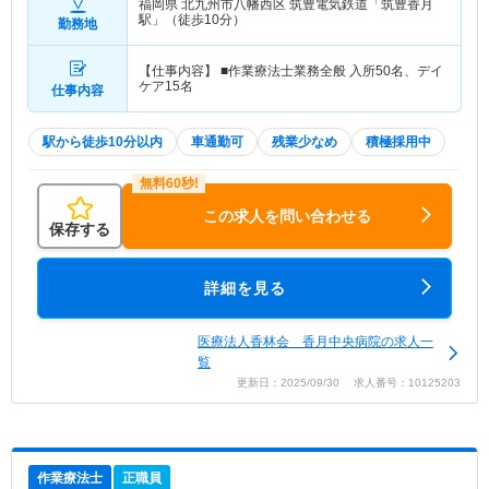
福岡県 北九州市八幡西区
筑豊電気鉄道「筑豊香月
駅」（徒歩10分）
勤務地
【仕事内容】 ■作業療法士業務全般 入所50名、デイ
ケア15名
仕事内容
駅から徒歩10分以内
車通勤可
残業少なめ
積極採用中
この求人を問い合わせる
保存する
詳細を見る
医療法人香林会 香月中央病院の求人一
覧
更新日：2025/09/30 求人番号：10125203
作業療法士
正職員