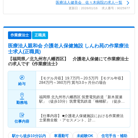
医療法人健美会 佐々木病院の求人一覧
更新日：2026/01/16 求人番号：9025977
作業療法士
正職員
医療法人親和会 介護老人保健施設 しんわ苑
の作業療法
士求人(正職員)
【福岡県／北九州市八幡西区】 介護老人保健にて作業療法士
の求人です《作業療法士》
【モデル月収】
19.7
万円～
20.5
万円
【モデル年収】
284
万円～
360
万円
賞与3.0ヶ月分の場合
給与
福岡県 北九州市八幡西区
筑豊電気鉄道「新木屋瀬
駅」（徒歩10分）筑豊電気鉄道「楠橋駅」（徒歩
勤務地
10分）
【仕事内容】 ■介護老人保健施設における作業療法
士業務全般 ・アセスメント、計…
仕事内容
駅から徒歩10分以内
車通勤可
未経験OK
住宅手当・補助