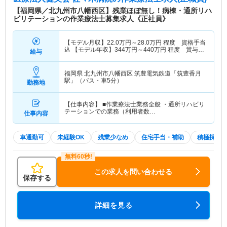
【福岡県／北九州市八幡西区】残業ほぼ無し！病棟・通所リハ
ビリテーションの作業療法士募集求人《正社員》
【モデル月収】
22.0
万円～
28.0
万円
程度 資格手当
込 【モデル年収】
344
万円～
440
万円
程度 賞与
給与
4.0ヵ月の場合
福岡県 北九州市八幡西区
筑豊電気鉄道「筑豊香月
駅」（バス・車5分）
勤務地
【仕事内容】 ■作業療法士業務全般 ・通所リハビリ
テーションでの業務（利用者数…
仕事内容
車通勤可
未経験OK
残業少なめ
住宅手当・補助
積極採用
この求人を問い合わせる
保存する
詳細を見る