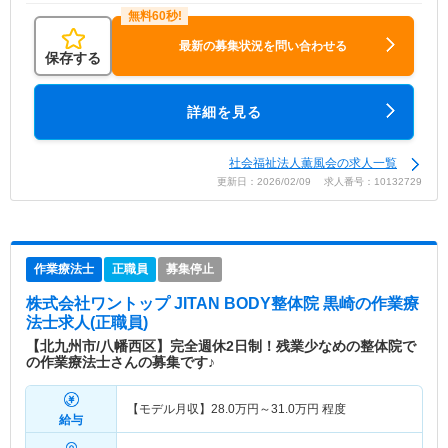
最新の募集状況を問い合わせる
保存する
詳細を見る
社会福祉法人薫風会の求人一覧
更新日：2026/02/09 求人番号：10132729
作業療法士
正職員
募集停止
株式会社ワントップ JITAN BODY整体院 黒崎
の作業療
法士求人(正職員)
【北九州市/八幡西区】完全週休2日制！残業少なめの整体院で
の作業療法士さんの募集です♪
【モデル月収】
28.0
万円～
31.0
万円
程度
給与