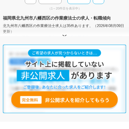
（1～20件目を表示中）
福岡県北九州市八幡西区の作業療法士の求人・転職傾向
北九州市八幡西区の作業療法士求人は35件あります。（2026年08月09日
更新）
サイト上に掲載されている求人の他に、
非公開求人
もございます。
無料
転職支援サービス
にお申し込みいただくと、全求人からご希望条件に合
う求人を提案させていただきます。
北九州市八幡西区の作業療法士求人では以下のような条件が人気です。
・
土日祝休
・
積極採用中
・
残業少なめ
・
正社員(正職員)
・
病
院
・
介護福祉施設
・
訪問リハビリ(在宅医療)
・
小児リハビリ
・
保
育園
他の条件でも人気の求人がございますので、「こだわり条件」から検索
いただくか、お気軽にお問い合わせください。
全国の作業療法士求人
から検索いただくことも可能です。
無料転職支援サービス
にお申し込みいただくと、ご希望条件をヒアリン
グした上で求人をご提案いたします。
ご希望条件がまだ定まっていない方は
人気の希望条件をピックアップし