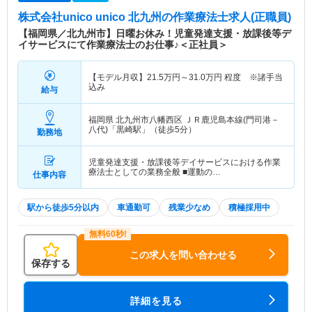
株式会社unico unico 北九州
の作業療法士求人(正職員)
【福岡県／北九州市】日曜お休み！児童発達支援・放課後等デ
イサービスにて作業療法士のお仕事♪＜正社員＞
【モデル月収】
21.5
万円～
31.0
万円
程度 ※諸手当
込み
給与
福岡県 北九州市八幡西区
ＪＲ鹿児島本線(門司港－
八代)「黒崎駅」（徒歩5分）
勤務地
児童発達支援・放課後等デイサービスにおける作業
療法士としての業務全般 ■運動の…
仕事内容
駅から徒歩5分以内
車通勤可
残業少なめ
積極採用中
この求人を問い合わせる
保存する
詳細を見る