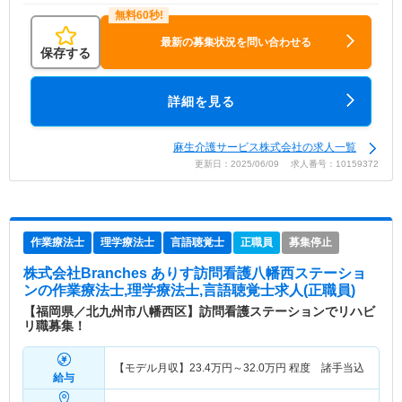
最新の募集状況を問い合わせる
保存する
詳細を見る
麻生介護サービス株式会社の求人一覧
更新日：2025/06/09 求人番号：10159372
作業療法士
理学療法士
言語聴覚士
正職員
募集停止
株式会社Branches ありす訪問看護八幡西ステーショ
ン
の作業療法士,理学療法士,言語聴覚士求人(正職員)
【福岡県／北九州市八幡西区】訪問看護ステーションでリハビ
リ職募集！
【モデル月収】
23.4
万円～
32.0
万円
程度 諸手当込
給与