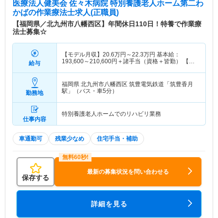
医療法人健美会 佐々木病院 特別養護老人ホーム第二わ
かば
の作業療法士求人(正職員)
【福岡県／北九州市八幡西区】年間休日110日！特養で作業療
法士募集☆
【モデル月収】
20.6
万円～
22.3
万円
基本給：
193,600～210,600円＋諸手当（資格＋皆勤） 【モ
給与
デル年収】
300
万円～
350
万円
福岡県 北九州市八幡西区
筑豊電気鉄道「筑豊香月
駅」（バス・車5分）
勤務地
特別養護老人ホームでのリハビリ業務
仕事内容
車通勤可
残業少なめ
住宅手当・補助
最新の募集状況を問い合わせる
保存する
詳細を見る