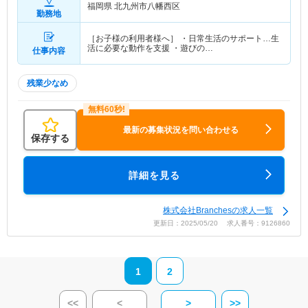
福岡県 北九州市八幡西区
勤務地
［お子様の利用者様へ］ ・日常生活のサポート…生
活に必要な動作を支援 ・遊びの…
仕事内容
残業少なめ
最新の募集状況を問い合わせる
保存する
詳細を見る
株式会社Branchesの求人一覧
更新日：2025/05/20 求人番号：9126860
1
2
<<
<
>
>>