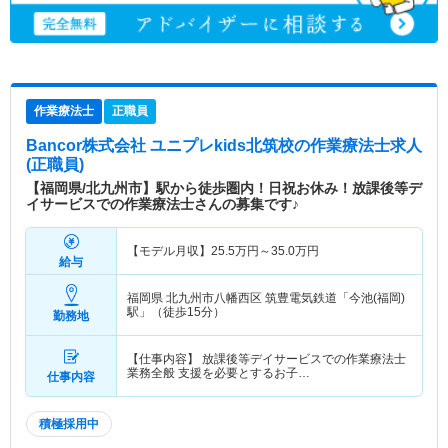
作業療法士
正職員
Bancor株式会社 ユニプレkids北筑校
の作業療法士求人
(正職員)
【福岡県/北九州市】駅から徒歩圏内！日祝お休み！放課後等デ
イサービスでの作業療法士さんの募集です♪
【モデル月収】
25.5
万円～
35.0
万円
給与
福岡県 北九州市八幡西区
筑豊電気鉄道「今池(福岡)
駅」（徒歩15分）
勤務地
【仕事内容】 放課後等デイサービスでの作業療法士
業務全般 支援を必要とするお子…
仕事内容
積極採用中