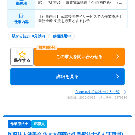
駅」（徒歩8分）筑豊電気鉄道「今池(福岡)駅」（徒
勤務地
歩13分） 他
【仕事内容】 放課後等デイサービスでの作業療法士
業務全般 支援を必要とするお子…
仕事内容
駅から徒歩10分以内
積極採用中
この求人を問い合わせる
保存する
詳細を見る
Bancor株式会社の求人一覧
更新日：2026/03/31 求人番号：9879186
作業療法士
正職員
医療法人健美会 佐々木病院
の作業療法士求人(正職員)