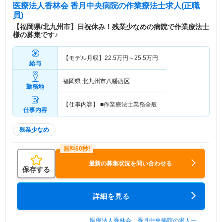
医療法人香林会 香月中央病院
の作業療法士求人(正職
員)
【福岡県/北九州市】日祝休み！残業少なめの病院で作業療法士
様の募集です♪
【モデル月収】
22.5
万円～
25.5
万円
給与
福岡県 北九州市八幡西区
勤務地
【仕事内容】 ■作業療法士業務全般
仕事内容
残業少なめ
最新の募集状況を問い合わせる
保存する
詳細を見る
医療法人香林会 香月中央病院の求人一