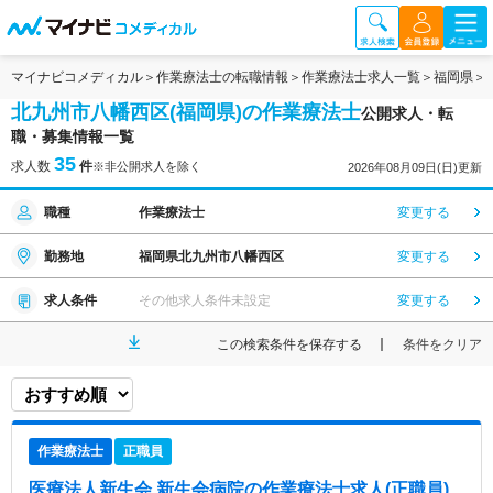
マイナビコメディカル
作業療法士の転職情報
作業療法士求人一覧
福岡県
北九州市八幡西区(福岡県)の作業療法士
公開求人・転
職・募集情報一覧
35
求人数
件
※非公開求人を除く
2026年08月09日(日)更新
職種
作業療法士
変更する
勤務地
福岡県北九州市八幡西区
変更する
求人条件
その他求人条件未設定
変更する
この検索条件を保存する
条件をクリア
作業療法士
正職員
医療法人新生会 新生会病院
の作業療法士求人(正職員)