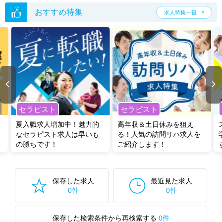
た求人特集
をぜひご活用ください。
転職支援の他、情報収集や募集状況の確認も、お気軽にご相談くださ
おすすめ特集
求人特集一覧
い。
セラピスト
セラピスト
夏入職求人増加中！魅力的
高年収＆土日休みを狙え
なセラピスト求人は早いも
る！人気の訪問リハ求人を
の勝ちです！
ご紹介します！
保存した求人
最近見た求人
0件
0件
保存した検索条件から再検索する
0件