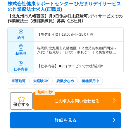
株式会社健康サポートセンター ひだまりデイサービス
の作業療法士求人(正職員)
【北九州市八幡西区】月9日休み◎未経験可♪デイサービスでの
作業療法士（機能訓練員）募集《正社員》
【モデル月収】
18.0
万円～
25.0
万円
給与
福岡県 北九州市八幡西区
ＪＲ鹿児島本線(門司港－
八代)「折尾駅」（バス・車10分）ＪＲ筑豊本線
勤務地
「折尾駅」（バス・車10分）
【仕事内容】 ■デイサービスでの機能訓練
仕事内容
車通勤可
未経験OK
残業少なめ
積極採用中
この求人を問い合わせる
保存する
詳細を見る