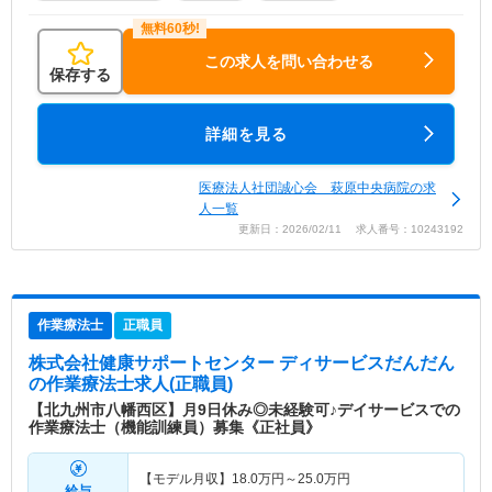
この求人を問い合わせる
保存する
詳細を見る
医療法人社団誠心会 萩原中央病院の求
人一覧
更新日：2026/02/11 求人番号：10243192
作業療法士
正職員
株式会社健康サポートセンター ディサービスだんだん
の作業療法士求人(正職員)
【北九州市八幡西区】月9日休み◎未経験可♪デイサービスでの
作業療法士（機能訓練員）募集《正社員》
【モデル月収】
18.0
万円～
25.0
万円
給与