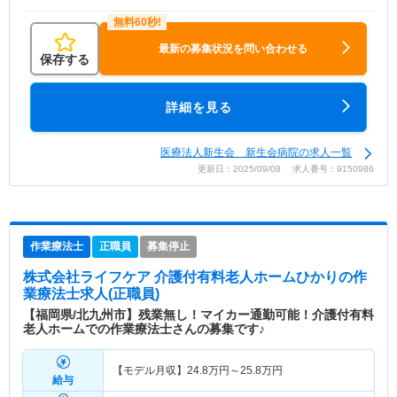
最新の募集状況を問い合わせる
保存する
詳細を見る
医療法人新生会 新生会病院の求人一覧
更新日：2025/09/08 求人番号：9150986
作業療法士
正職員
募集停止
株式会社ライフケア 介護付有料老人ホームひかり
の作
業療法士求人(正職員)
【福岡県/北九州市】残業無し！マイカー通勤可能！介護付有料
老人ホームでの作業療法士さんの募集です♪
【モデル月収】
24.8
万円～
25.8
万円
給与