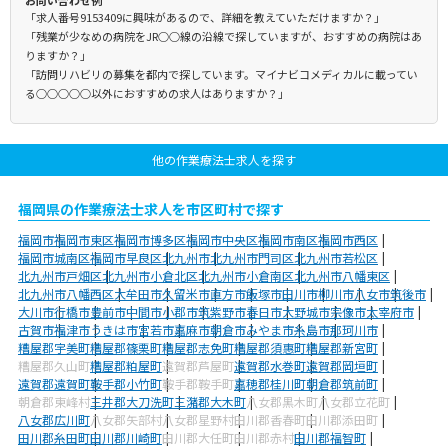
お問い合わせ例
「求人番号9153409に興味があるので、詳細を教えていただけますか？」
「残業が少なめの病院をJR○○線の沿線で探していますが、おすすめの病院はあ
りますか？」
「訪問リハビリの募集を都内で探しています。マイナビコメディカルに載ってい
る○○○○○以外におすすめの求人はありますか？」
他の作業療法士求人を探す
福岡県の作業療法士求人を市区町村で探す
福岡市
福岡市東区
福岡市博多区
福岡市中央区
福岡市南区
福岡市西区
福岡市城南区
福岡市早良区
北九州市
北九州市門司区
北九州市若松区
北九州市戸畑区
北九州市小倉北区
北九州市小倉南区
北九州市八幡東区
北九州市八幡西区
大牟田市
久留米市
直方市
飯塚市
田川市
柳川市
八女市
筑後市
大川市
行橋市
豊前市
中間市
小郡市
筑紫野市
春日市
大野城市
宗像市
太宰府市
古賀市
福津市
うきは市
宮若市
嘉麻市
朝倉市
みやま市
糸島市
那珂川市
糟屋郡宇美町
糟屋郡篠栗町
糟屋郡志免町
糟屋郡須惠町
糟屋郡新宮町
糟屋郡久山町
糟屋郡粕屋町
遠賀郡芦屋町
遠賀郡水巻町
遠賀郡岡垣町
遠賀郡遠賀町
鞍手郡小竹町
鞍手郡鞍手町
嘉穂郡桂川町
朝倉郡筑前町
朝倉郡東峰村
三井郡大刀洗町
三潴郡大木町
八女郡黒木町
八女郡立花町
八女郡広川町
八女郡矢部村
八女郡星野村
田川郡香春町
田川郡添田町
田川郡糸田町
田川郡川崎町
田川郡大任町
田川郡赤村
田川郡福智町