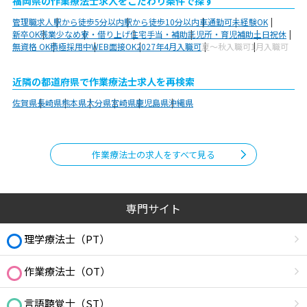
福岡県の作業療法士求人をこだわり条件で探す
管理職求人
駅から徒歩5分以内
駅から徒歩10分以内
車通勤可
未経験OK
新卒OK
残業少なめ
寮・借り上げ
住宅手当・補助
託児所・育児補助
土日祝休
無資格 OK
積極採用中
WEB面接OK
2027年4月入職可
夏～秋入職可
1月入職可
近隣の都道府県で作業療法士求人を再検索
佐賀県
長崎県
熊本県
大分県
宮崎県
鹿児島県
沖縄県
作業療法士の求人をすべて見る
専門サイト
理学療法士（PT）
作業療法士（OT）
言語聴覚士（ST）