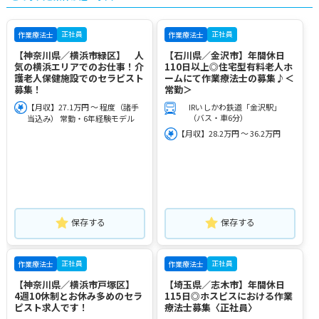
正社員
正社員
作業療法士
作業療法士
【神奈川県／横浜市緑区】 人
【石川県／金沢市】年間休日
気の横浜エリアでのお仕事！介
110日以上◎住宅型有料老人ホ
護老人保健施設でのセラピスト
ームにて作業療法士の募集♪＜
募集！
常勤＞
【月収】27.1万円 ～ 程度（諸手
IRいしかわ鉄道「金沢駅」
（バス・車6分）
当込み） 常勤・6年経験モデル
【月収】28.2万円 ～ 36.2万円
保存する
保存する
正社員
正社員
作業療法士
作業療法士
【神奈川県／横浜市戸塚区】
【埼玉県／志木市】年間休日
4週10休制とお休み多めのセラ
115日◎ホスピスにおける作業
ピスト求人です！
療法士募集〈正社員〉