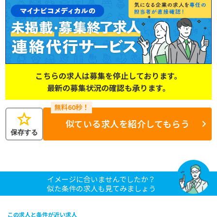
こちらの求人は募集を停止しております。
最新の募集状況の確認も承ります。
star
似ている求人を紹介してもらう
保存する
イメージに合いませんでしたか？
似た条件の求人も見てみましょう
この求人と条件が近い求人