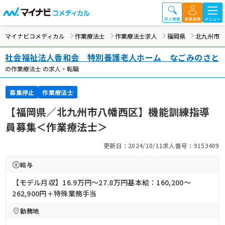
マイナビコメディカル
作業療法士
作業療法士求人
福岡県
北九州市
社会福祉法人香和会 特別養護老人ホーム なごみのさと
の作業療法士 の求人・転職
募集停止
作業療法士
【福岡県／北九州市八幡西区】機能訓練指導
員募集＜作業療法士＞
更新日：2024/10/11
求人番号：9153409
給与
【モデル月収】16.9万円〜27.8万円基本給：160,200～
262,900円＋特殊業務手当
勤務地