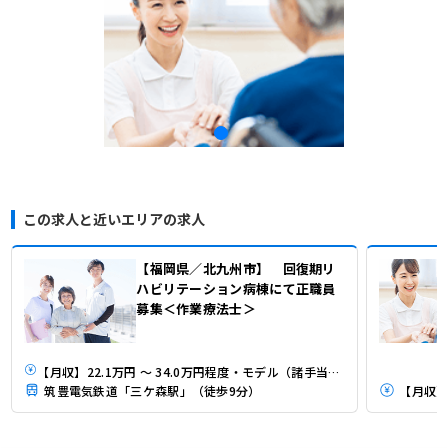
この求人と近いエリアの求人
【福岡県／北九州市】 回復期リ
ハビリテーション病棟にて正職員
募集＜作業療法士＞
【月収】22.1万円 ～ 34.0万円程度・モデル（諸手当込） 程度・モデル（諸手当込）
筑豊電気鉄道「三ケ森駅」（徒歩9分）
【月収】2