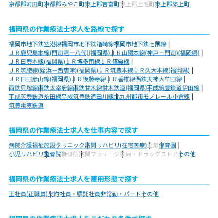
京都郡苅田町
京都郡みやこ町
築上郡吉富町
築上郡上毛町
築上郡築上町
福岡県の作業療法士求人を路線で探す
福岡市地下鉄空港線
福岡市地下鉄箱崎線
福岡市地下鉄七隈線
ＪＲ鹿児島本線(門司港－八代)(福岡県)
ＪＲ山陽本線(神戸－門司)(福岡県)
ＪＲ日豊本線(福岡県)
ＪＲ博多南線
ＪＲ篠栗線
ＪＲ筑肥線(姪浜－西唐津)(福岡県)
ＪＲ筑豊本線
ＪＲ久大本線(福岡県)
ＪＲ日田彦山線(福岡県)
ＪＲ後藤寺線
ＪＲ香椎線
西鉄天神大牟田線
西鉄貝塚線
西鉄太宰府線
西鉄甘木線
甘木鉄道(福岡県)
平成筑豊鉄道伊田線
平成筑豊鉄道糸田線
平成筑豊鉄道田川線
北九州都市モノレール小倉線
筑豊電気鉄道
福岡県の作業療法士求人を仕事内容で探す
病院
介護福祉施設
クリニック
訪問リハビリ(在宅医療)
企業
保育園
小児リハビリ
整骨院
接骨院
訪問マッサージ
薬局・ドラッグストア
その他
福岡県の作業療法士求人を雇用形態で探す
正社員(正職員)
契約社員・嘱託社員
非常勤・パート
その他