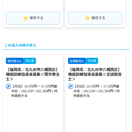
保存する
保存する
この法人の他の求人
正社員
正社員
理学療法士
言語聴覚士
【福岡県／北九州市八幡西区】
【福岡県／北九州市八幡西区】
機能訓練指導員募集＜理学療法
機能訓練指導員募集＜言語聴覚
士＞
士＞
【月収】16.9万円 ～ 27.8万円基
【月収】16.9万円 ～ 27.8万円基
本給：160,200～262,900円＋特
本給：160,200～262,900円＋特
殊業務手当
殊業務手当