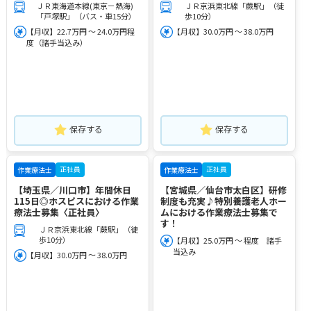
ＪＲ東海道本線(東京－熱海)
ＪＲ京浜東北線「蕨駅」（徒
「戸塚駅」（バス・車15分）
歩10分）
【月収】22.7万円 ～ 24.0万円程
【月収】30.0万円 ～ 38.0万円
度（諸手当込み）
保存する
保存する
正社員
正社員
作業療法士
作業療法士
【埼玉県／川口市】年間休日
【宮城県／仙台市太白区】研修
115日◎ホスピスにおける作業
制度も充実♪特別養護老人ホー
療法士募集〈正社員〉
ムにおける作業療法士募集で
す！
ＪＲ京浜東北線「蕨駅」（徒
歩10分）
【月収】25.0万円 ～ 程度 諸手
当込み
【月収】30.0万円 ～ 38.0万円