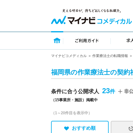
トップページ
ご利用ガイ
マイナビコメディカル
作業療法士の転職情報
福岡県の作業療法士の契約
23
条件に合う公開求人
非
（15事業所・施設）掲載中
（1～20件目を表示中）
おすすめ順