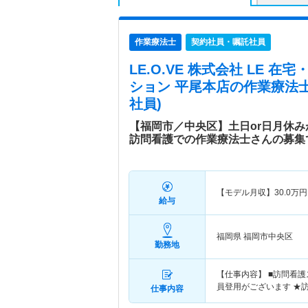
作業療法士
契約社員・嘱託社員
LE.O.VE 株式会社 LE 
ション 平尾本店
の作業療法
社員)
【福岡市／中央区】土日or日月休
訪問看護での作業療法士さんの募集
【モデル月収】
30.0
万円
給与
福岡県 福岡市中央区
勤務地
【仕事内容】 ■訪問看
員登用がございます ★
仕事内容