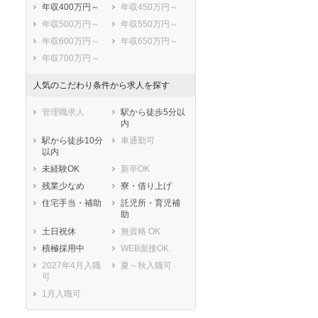
年収400万円～
年収450万円～
年収500万円～
年収550万円～
年収600万円～
年収650万円～
年収700万円～
人気のこだわり条件から求人を探す
管理職求人
駅から徒歩5分以
内
駅から徒歩10分
車通勤可
以内
未経験OK
新卒OK
残業少なめ
寮・借り上げ
住宅手当・補助
託児所・育児補
助
土日祝休
無資格 OK
積極採用中
WEB面接OK
2027年4月入職
夏～秋入職可
可
1月入職可