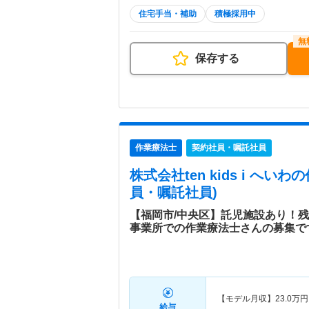
住宅手当・補助
積極採用中
保存する
作業療法士
契約社員・嘱託社員
株式会社ten kids i へいわ
の
員・嘱託社員)
【福岡市/中央区】託児施設あり！
事業所での作業療法士さんの募集で
【モデル月収】
23.0
万円
給与