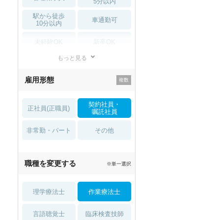
5分以内
駅から徒歩
車通勤可
10分以内
未経験OK
新卒OK
もっと見る
残業少なめ
寮・借り上げ
雇用形態
託児所・
住宅手当・補助
育児補助
契約社員・
正社員(正職員)
土日祝休
無資格 OK
嘱託社員
非常勤・パート
積極採用中
WEB面接OK
その他
2027年4月入職可
夏～秋入職可
職種を変更する
※単一選択
1月入職可
理学療法士
作業療法士
言語聴覚士
臨床検査技師