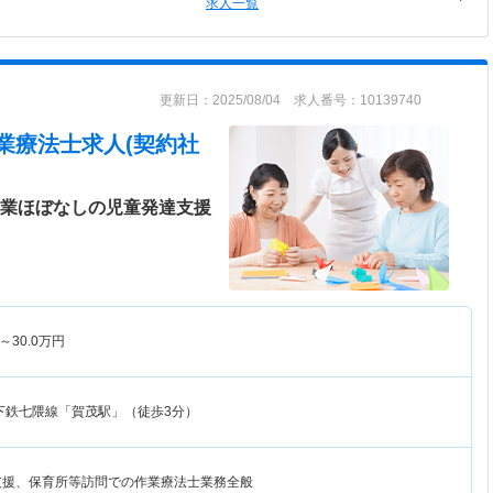
求人一覧
更新日：2025/08/04 求人番号：10139740
業療法士求人(契約社
残業ほぼなしの児童発達支援
～
30.0
万円
下鉄七隈線「賀茂駅」（徒歩3分）
支援、保育所等訪問での作業療法士業務全般