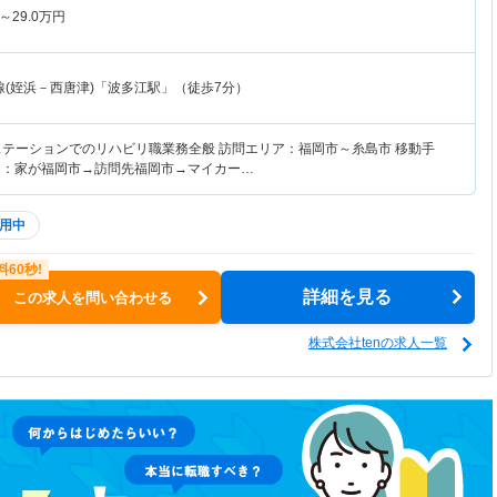
～
29.0
万円
線(姪浜－西唐津)「波多江駅」（徒歩7分）
ステーションでのリハビリ職業務全般 訪問エリア：福岡市～糸島市 移動手
 例：家が福岡市→訪問先福岡市→マイカー…
用中
詳細を見る
この求人を問い合わせる
株式会社tenの求人一覧