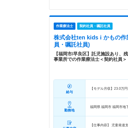
作業療法士
契約社員・嘱託社員
株式会社ten kids i かも
の作
員・嘱託社員)
【福岡市/早良区】託児施設あり、
事業所での作業療法士＜契約社員＞
【モデル月収】
23.0
万円
給与
福岡県 福岡市
福岡市地
勤務地
【仕事内容】 児童発達