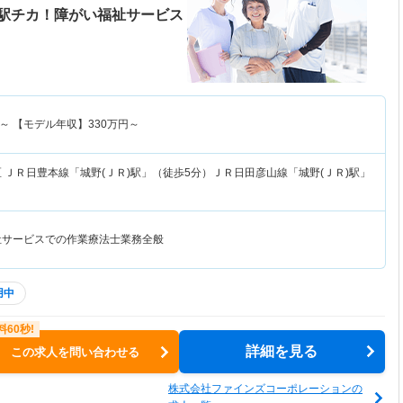
駅チカ！障がい福祉サービス
～
【モデル年収】
330
万円～
区
ＪＲ日豊本線「城野(ＪＲ)駅」（徒歩5分）ＪＲ日田彦山線「城野(ＪＲ)駅」
祉サービスでの作業療法士業務全般
用中
詳細を見る
この求人を問い合わせる
株式会社ファインズコーポレーションの