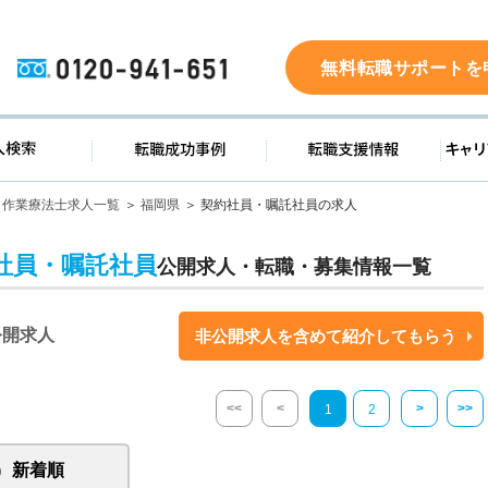
0120-941-651
無料転職サポートを
ド
求人検索
転職成功事例
転職支
作業療法士求人一覧
福岡県
契約社員・嘱託社員の求人
社員・嘱託社員
公開求人・転職・募集情報一覧
公開求人
非公開求人を含めて紹介してもらう
<<
<
>
>>
1
2
新着順