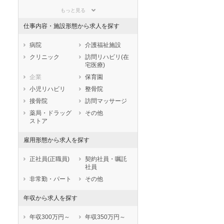
群馬県
埼玉県
千葉県
もっと見る
東京都
神奈川県
新潟県
仕事内容・施設形態から求人を探す
山梨県
長野県
富山県
石川県
福井県
岐阜県
病院
介護福祉施設
静岡県
愛知県
三重県
クリニック
訪問リハビリ(在
宅医療)
滋賀県
京都府
大阪府
企業
保育園
兵庫県
奈良県
和歌山県
小児リハビリ
整骨院
鳥取県
島根県
岡山県
接骨院
訪問マッサージ
広島県
山口県
徳島県
薬局・ドラッグ
その他
香川県
愛媛県
高知県
ストア
福岡県
佐賀県
長崎県
雇用形態から求人を探す
熊本県
大分県
宮崎県
鹿児島県
沖縄県
正社員(正職員)
契約社員・嘱託
社員
非常勤・パート
その他
年収から求人を探す
年収300万円～
年収350万円～