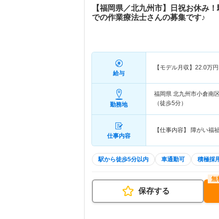
【福岡県／北九州市】日祝お休み！
での作業療法士さんの募集です♪
【モデル月収】
22.0
万円
給与
福岡県 北九州市小倉南
（徒歩5分）
勤務地
【仕事内容】 障がい福
仕事内容
駅から徒歩5分以内
車通勤可
積極採
保存する