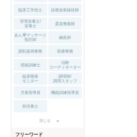
臨床工学技士
診療放射線技師
管理栄養士/
柔道整復師
栄養士
あん摩マッサージ
鍼灸師
指圧師
調剤薬局事務
医療事務
治験
視能訓練士
コーディネーター
臨床開発
調理師/
モニター
調理スタッフ
児童指導員
機能訓練指導員
胚培養士
閉じる
フリーワード