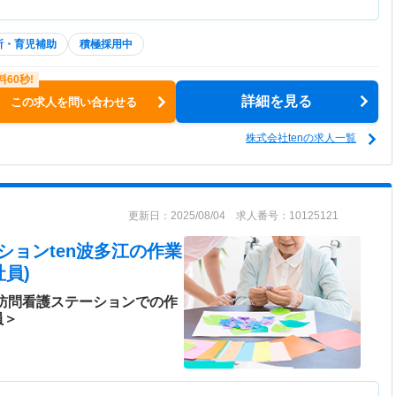
所・育児補助
積極採用中
詳細を見る
この求人を問い合わせる
株式会社tenの求人一覧
更新日：2025/08/04 求人番号：10125121
ションten波多江
の作業
員)
！訪問看護ステーションでの作
員＞