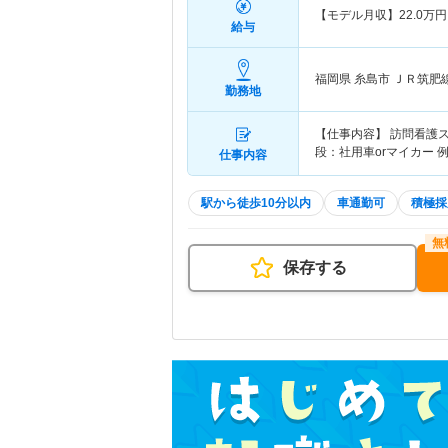
【モデル月収】
22.0
万円
給与
福岡県 糸島市
ＪＲ筑肥
勤務地
【仕事内容】 訪問看護
段：社用車orマイカー
仕事内容
駅から徒歩10分以内
車通勤可
積極採
保存する