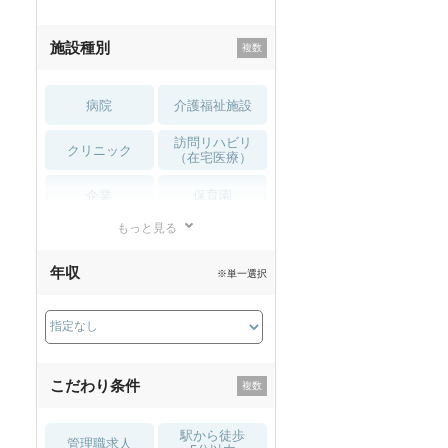
施設種別
病院
介護福祉施設
訪問リハビリ
クリニック
（在宅医療）
企業
保育園
もっと見る
小児リハビリ
整骨院
年収
※単一選択
接骨院
訪問マッサージ
薬局・
その他
ドラッグストア
こだわり条件
駅から徒歩
管理職求人