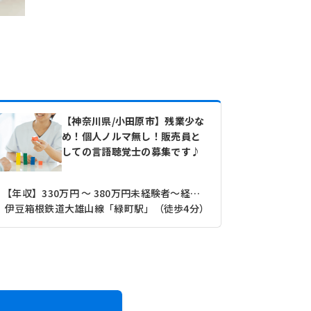
【神奈川県/小田原市】残業少な
め！個人ノルマ無し！販売員と
しての言語聴覚士の募集です♪
【年収】330万円 ～ 380万円未経験者～経験者モデル
【その他】1
伊豆箱根鉄道大雄山線「緑町駅」（徒歩4分）