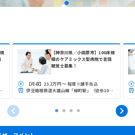
床規
【神奈川県／小田原市】100床規
語
模のケアミックス型病院で言語
聴覚士募集！
【月収】23.2万円 ～ 程度※諸手当込
山線「緑町駅」（徒歩10分）
伊豆箱根鉄道大雄山線「緑町駅」（徒歩10分）
イザーコメント