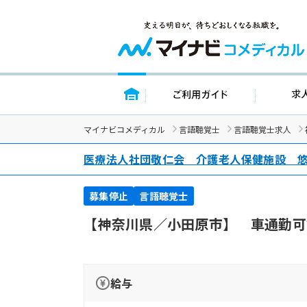
トップページ
ご利用ガイ
マイナビコメディカル
言語聴覚士
言語聴覚士求人
医療法人社団敬仁会 介護老人保健施設 
募集停止
言語聴覚士
【神奈川県／小田原市】 車通勤可
給与