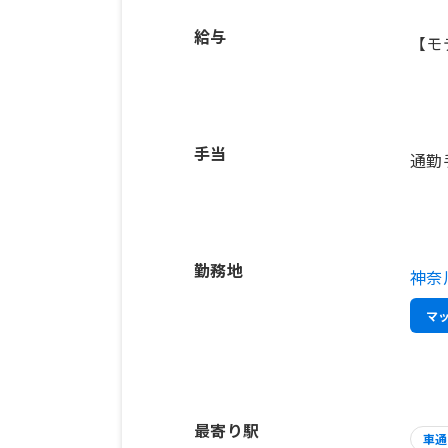
給与
【モ
手当
通勤
勤務地
神奈
マ
最寄り駅
車通