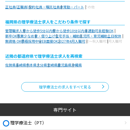
正社員(正職員)
契約社員・嘱託社員
非常勤・パート
その他
福岡県の理学療法士求人をこだわり条件で探す
管理職求人
駅から徒歩5分以内
駅から徒歩10分以内
車通勤可
未経験OK
新卒OK
残業少なめ
寮・借り上げ
住宅手当・補助
託児所・育児補助
土日祝休
無資格 OK
積極採用中
WEB面接OK
2027年4月入職可
夏～秋入職可
1月入職可
近隣の都道府県で理学療法士求人を再検索
佐賀県
長崎県
熊本県
大分県
宮崎県
鹿児島県
沖縄県
理学療法士の求人をすべて見る
専門サイト
理学療法士（PT）