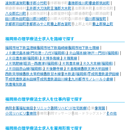
遠賀郡遠賀町
鞍手郡小竹町
鞍手郡鞍手町
嘉穂郡桂川町
朝倉郡筑前町
朝倉郡東峰村
三井郡大刀洗町
三潴郡大木町
八女郡黒木町
八女郡立花町
八女郡広川町
八女郡矢部村
八女郡星野村
田川郡香春町
田川郡添田町
田川郡糸田町
田川郡川崎町
田川郡大任町
田川郡赤村
田川郡福智町
京都郡苅田町
京都郡みやこ町
築上郡吉富町
築上郡上毛町
築上郡築上町
福岡県の理学療法士求人を路線で探す
福岡市地下鉄空港線
福岡市地下鉄箱崎線
福岡市地下鉄七隈線
ＪＲ鹿児島本線(門司港－八代)(福岡県)
ＪＲ山陽本線(神戸－門司)(福岡県)
ＪＲ日豊本線(福岡県)
ＪＲ博多南線
ＪＲ篠栗線
ＪＲ筑肥線(姪浜－西唐津)(福岡県)
ＪＲ筑豊本線
ＪＲ久大本線(福岡県)
ＪＲ日田彦山線(福岡県)
ＪＲ後藤寺線
ＪＲ香椎線
西鉄天神大牟田線
西鉄貝塚線
西鉄太宰府線
西鉄甘木線
甘木鉄道(福岡県)
平成筑豊鉄道伊田線
平成筑豊鉄道糸田線
平成筑豊鉄道田川線
北九州都市モノレール小倉線
筑豊電気鉄道
福岡県の理学療法士求人を仕事内容で探す
病院
介護福祉施設
クリニック
訪問リハビリ(在宅医療)
企業
保育園
小児リハビリ
整骨院
接骨院
訪問マッサージ
薬局・ドラッグストア
その他
福岡県の理学療法士求人を雇用形態で探す