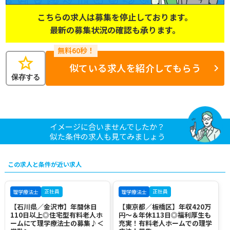
こちらの求人は募集を停止しております。
最新の募集状況の確認も承ります。
star
似ている求人を紹介してもらう
保存する
イメージに合いませんでしたか？
似た条件の求人も見てみましょう
この求人と条件が近い求人
正社員
正社員
理学療法士
理学療法士
【石川県／金沢市】年間休日
【東京都／板橋区】年収420万
110日以上◎住宅型有料老人ホ
円～＆年休113日◎福利厚生も
ームにて理学療法士の募集♪＜
充実！有料老人ホームでの理学