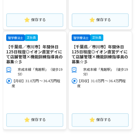
保存する
保存する
正社員
正社員
理学療法士
理学療法士
【千葉県／市川市】年間休日
【千葉県／市川市】年間休日
125日程度◎イオン直営デイに
125日程度◎イオン直営デイに
て店舗管理×機能訓練指導員の
て店舗管理×機能訓練指導員の
募集☆彡
募集☆彡
京成本線「鬼越駅」（徒歩19
京成本線「鬼越駅」（徒歩19
分）
分）
【月収】31.0万円 ～ 36.4万円程
【月収】31.0万円 ～ 36.4万円程
度
度
保存する
保存する