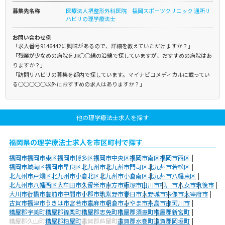
募集先名称
医療法人堺整形外科医院 福岡スポーツクリニック 通所リ
ハビリの理学療法士
お問い合わせ例
「求人番号9146442に興味があるので、詳細を教えていただけますか？」
「残業が少なめの病院をJR○○線の沿線で探していますが、おすすめの病院はあ
りますか？」
「訪問リハビリの募集を都内で探しています。マイナビコメディカルに載ってい
る○○○○○以外におすすめの求人はありますか？」
他の理学療法士求人を探す
福岡県の理学療法士求人を市区町村で探す
福岡市
福岡市東区
福岡市博多区
福岡市中央区
福岡市南区
福岡市西区
福岡市城南区
福岡市早良区
北九州市
北九州市門司区
北九州市若松区
北九州市戸畑区
北九州市小倉北区
北九州市小倉南区
北九州市八幡東区
北九州市八幡西区
大牟田市
久留米市
直方市
飯塚市
田川市
柳川市
八女市
筑後市
大川市
行橋市
豊前市
中間市
小郡市
筑紫野市
春日市
大野城市
宗像市
太宰府市
古賀市
福津市
うきは市
宮若市
嘉麻市
朝倉市
みやま市
糸島市
那珂川市
糟屋郡宇美町
糟屋郡篠栗町
糟屋郡志免町
糟屋郡須惠町
糟屋郡新宮町
糟屋郡久山町
糟屋郡粕屋町
遠賀郡芦屋町
遠賀郡水巻町
遠賀郡岡垣町