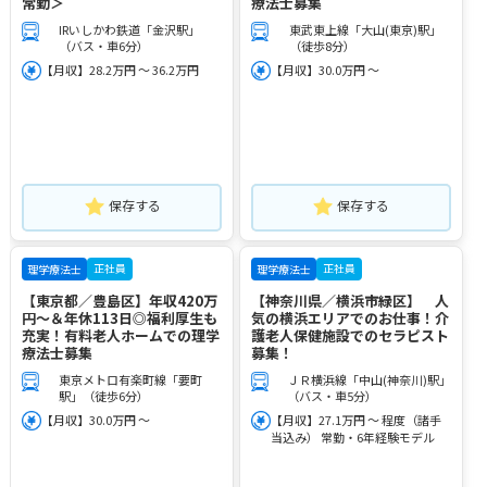
常勤＞
療法士募集
IRいしかわ鉄道「金沢駅」
東武東上線「大山(東京)駅」
（バス・車6分）
（徒歩8分）
【月収】28.2万円 ～ 36.2万円
【月収】30.0万円 ～
保存する
保存する
正社員
正社員
理学療法士
理学療法士
【東京都／豊島区】年収420万
【神奈川県／横浜市緑区】 人
円～＆年休113日◎福利厚生も
気の横浜エリアでのお仕事！介
充実！有料老人ホームでの理学
護老人保健施設でのセラピスト
療法士募集
募集！
東京メトロ有楽町線「要町
ＪＲ横浜線「中山(神奈川)駅」
駅」（徒歩6分）
（バス・車5分）
【月収】30.0万円 ～
【月収】27.1万円 ～ 程度（諸手
当込み） 常勤・6年経験モデル