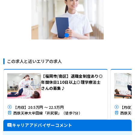
この求人と近いエリアの求人
【福岡市/南区】退職金制度あり◎
年間休日110日以上◎理学療法士
さんの募集♪
【月収】20.5万円 ～ 22.5万円
西鉄天神大牟田線「井尻駅」（徒歩7分）
西鉄天神
キャリアアドバイザーコメント