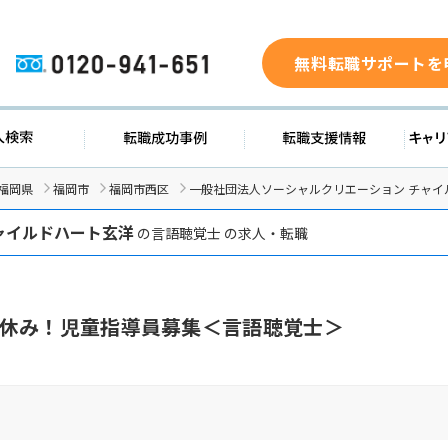
無料転職サポートを
0120-941-651
ド
求人検索
転職成功事例
転職支
福岡県
福岡市
福岡市西区
一般社団法人ソーシャルクリエーション チャイ
ャイルドハート玄洋
の言語聴覚士 の求人・転職
休み！児童指導員募集＜言語聴覚士＞