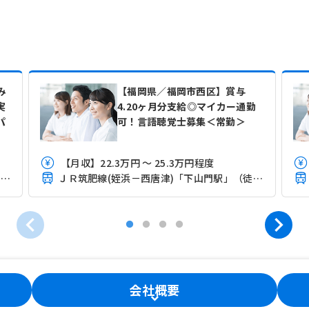
み
【福岡県／福岡市西区】賞与
実
4.20ヶ月分支給◎マイカー通勤
パ
可！言語聴覚士募集＜常勤＞
【月収】22.3万円 ～ 25.3万円程度
ＪＲ筑肥線(姪浜－西唐津)「姪浜駅」（徒歩20分）
ＪＲ筑肥線(姪浜－西唐津)「下山門駅」（徒歩15分）
会社概要