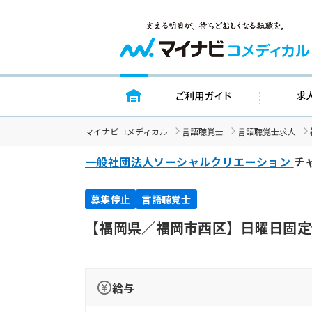
トップページ
ご利用ガイ
マイナビコメディカル
言語聴覚士
言語聴覚士求人
一般社団法人ソーシャルクリエーション
チ
募集停止
言語聴覚士
【福岡県／福岡市西区】日曜日固定
給与