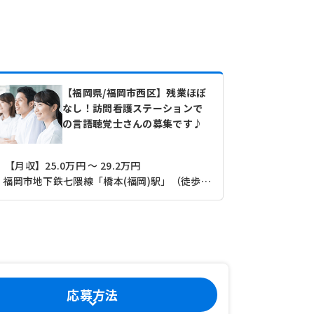
【福岡県/福岡市西区】残業ほぼ
なし！訪問看護ステーションで
の言語聴覚士さんの募集です♪
【月収】25.0万円 ～ 29.2万円
【月収】23.
福岡市地下鉄七隈線「橋本(福岡)駅」（徒歩15分）
応募方法