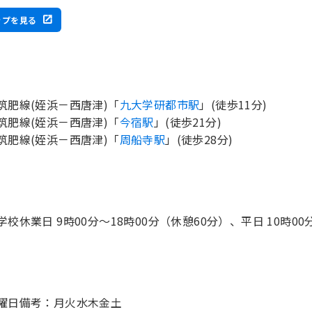
ップを見る
筑肥線(姪浜－西唐津)「
九大学研都市駅
」(徒歩11分)
筑肥線(姪浜－西唐津)「
今宿駅
」(徒歩21分)
筑肥線(姪浜－西唐津)「
周船寺駅
」(徒歩28分)
学校休業日 9時00分〜18時00分（休憩60分）、平日 10時00