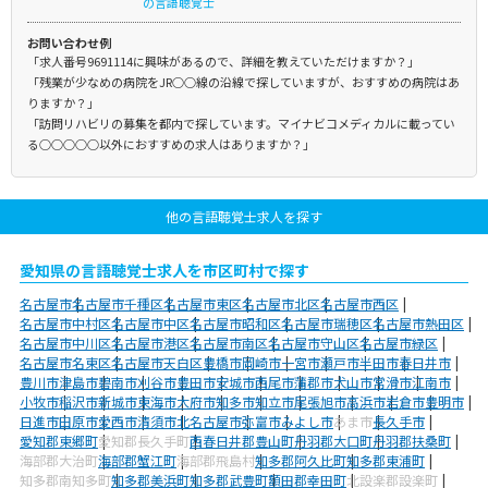
の言語聴覚士
お問い合わせ例
「求人番号9691114に興味があるので、詳細を教えていただけますか？」
「残業が少なめの病院をJR○○線の沿線で探していますが、おすすめの病院はあ
りますか？」
「訪問リハビリの募集を都内で探しています。マイナビコメディカルに載ってい
る○○○○○以外におすすめの求人はありますか？」
他の言語聴覚士求人を探す
愛知県の言語聴覚士求人を市区町村で探す
名古屋市
名古屋市千種区
名古屋市東区
名古屋市北区
名古屋市西区
名古屋市中村区
名古屋市中区
名古屋市昭和区
名古屋市瑞穂区
名古屋市熱田区
名古屋市中川区
名古屋市港区
名古屋市南区
名古屋市守山区
名古屋市緑区
名古屋市名東区
名古屋市天白区
豊橋市
岡崎市
一宮市
瀬戸市
半田市
春日井市
豊川市
津島市
碧南市
刈谷市
豊田市
安城市
西尾市
蒲郡市
犬山市
常滑市
江南市
小牧市
稲沢市
新城市
東海市
大府市
知多市
知立市
尾張旭市
高浜市
岩倉市
豊明市
日進市
田原市
愛西市
清須市
北名古屋市
弥富市
みよし市
あま市
長久手市
愛知郡東郷町
愛知郡長久手町
西春日井郡豊山町
丹羽郡大口町
丹羽郡扶桑町
海部郡大治町
海部郡蟹江町
海部郡飛島村
知多郡阿久比町
知多郡東浦町
知多郡南知多町
知多郡美浜町
知多郡武豊町
額田郡幸田町
北設楽郡設楽町