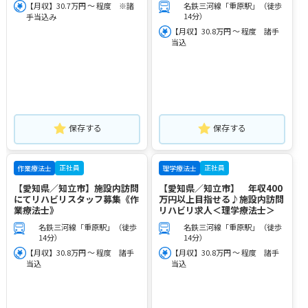
【月収】30.7万円 ～ 程度 ※諸
名鉄三河線「重原駅」（徒歩
14分）
手当込み
【月収】30.8万円 ～ 程度 諸手
当込
保存する
保存する
正社員
正社員
作業療法士
理学療法士
【愛知県／知立市】施設内訪問
【愛知県／知立市】 年収400
にてリハビリスタッフ募集《作
万円以上目指せる♪施設内訪問
業療法士》
リハビリ求人＜理学療法士＞
名鉄三河線「重原駅」（徒歩
名鉄三河線「重原駅」（徒歩
14分）
14分）
【月収】30.8万円 ～ 程度 諸手
【月収】30.8万円 ～ 程度 諸手
当込
当込