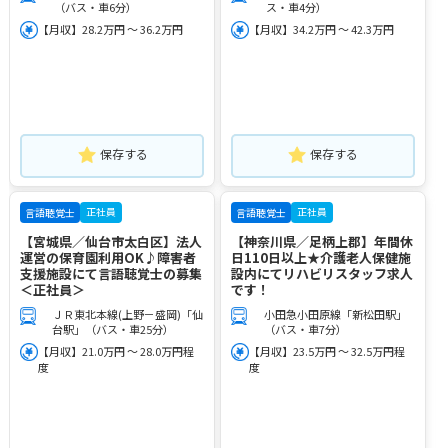
（バス・車6分）
ス・車4分）
【月収】28.2万円 ～ 36.2万円
【月収】34.2万円 ～ 42.3万円
保存する
保存する
正社員
正社員
言語聴覚士
言語聴覚士
【宮城県／仙台市太白区】法人
【神奈川県／足柄上郡】年間休
運営の保育園利用OK♪障害者
日110日以上★介護老人保健施
支援施設にて言語聴覚士の募集
設内にてリハビリスタッフ求人
＜正社員＞
です！
ＪＲ東北本線(上野－盛岡)「仙
小田急小田原線「新松田駅」
台駅」（バス・車25分）
（バス・車7分）
【月収】21.0万円 ～ 28.0万円程
【月収】23.5万円 ～ 32.5万円程
度
度