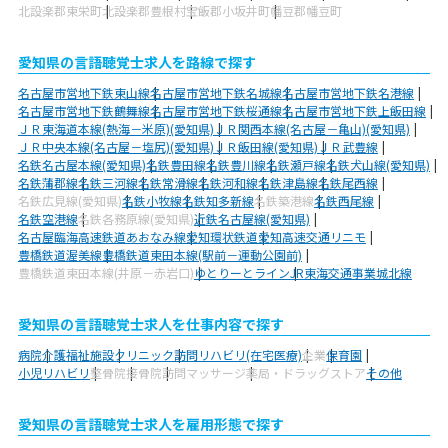
北設楽郡東栄町
北設楽郡豊根村
宝飯郡小坂井町
幡豆郡幡豆町
愛知県の言語聴覚士求人を路線で探す
名古屋市営地下鉄東山線
名古屋市営地下鉄名城線
名古屋市営地下鉄名港線
名古屋市営地下鉄鶴舞線
名古屋市営地下鉄桜通線
名古屋市営地下鉄上飯田線
ＪＲ東海道本線(熱海－米原)(愛知県)
ＪＲ関西本線(名古屋－亀山)(愛知県)
ＪＲ中央本線(名古屋－塩尻)(愛知県)
ＪＲ飯田線(愛知県)
ＪＲ武豊線
名鉄名古屋本線(愛知県)
名鉄豊田線
名鉄豊川線
名鉄瀬戸線
名鉄犬山線(愛知県)
名鉄蒲郡線
名鉄三河線
名鉄常滑線
名鉄河和線
名鉄津島線
名鉄尾西線
名鉄広見線(愛知県)
名鉄小牧線
名鉄知多新線
名鉄築港線
名鉄西尾線
名鉄空港線
名鉄各務原線(愛知県)
近鉄名古屋線(愛知県)
名古屋臨海高速鉄道あおなみ線
愛知環状鉄道
愛知高速交通リニモ
豊橋鉄道渥美線
豊橋鉄道東田本線(駅前－運動公園前)
豊橋鉄道東田本線(井原－赤岩口)
ゆとりーとライン
JR東海交通事業城北線
愛知県の言語聴覚士求人を仕事内容で探す
病院
介護福祉施設
クリニック
訪問リハビリ(在宅医療)
企業
保育園
小児リハビリ
整骨院
接骨院
訪問マッサージ
薬局・ドラッグストア
その他
愛知県の言語聴覚士求人を雇用形態で探す