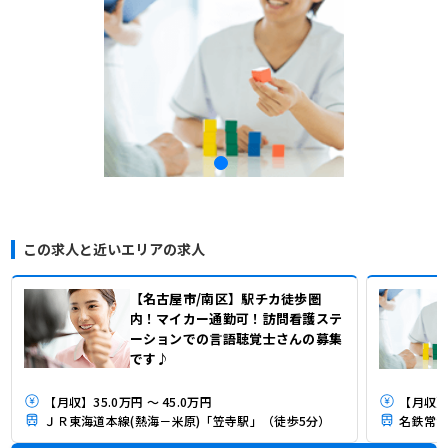
この求人と近いエリアの求人
【名古屋市/南区】駅チカ徒歩圏
内！マイカー通勤可！訪問看護ステ
ーションでの言語聴覚士さんの募集
です♪
【月収】35.0万円 ～ 45.0万円
【月収】
ＪＲ東海道本線(熱海－米原)「笠寺駅」（徒歩5分）
名鉄常滑