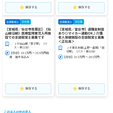
保存する
保存する
正社員
正社員
言語聴覚士
言語聴覚士
【宮城県／仙台市青葉区】《仙
【宮城県／富谷市】退職金制度
山線沿線》医療型障害児入所施
あり◎マイカー通勤OK♪介護
設での言語聴覚士募集です
老人保健施設の言語聴覚士募集
＜正社員＞
ＪＲ仙山線「愛子駅」（バ
ス・車11分）
ＪＲ東北本線(上野－盛岡)「岩
切駅」（バス・車32分）
【月収】19.1万円 ～ 25.9万円程
度 諸手当込み
【月収】23.5万円 ～ 28.5万円
保存する
保存する
この法人の他の求人