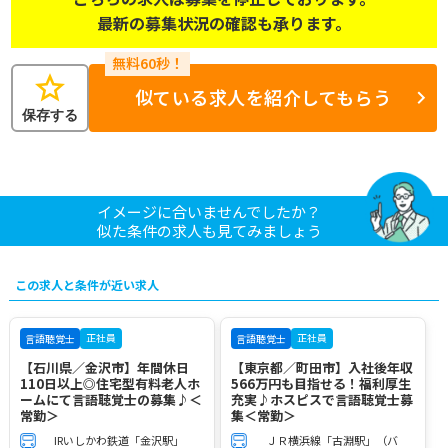
最新の募集状況の確認も承ります。
star
似ている求人を紹介してもらう
保存する
イメージに合いませんでしたか？
似た条件の求人も見てみましょう
この求人と条件が近い求人
正社員
正社員
言語聴覚士
言語聴覚士
【石川県／金沢市】年間休日
【東京都／町田市】入社後年収
110日以上◎住宅型有料老人ホ
566万円も目指せる！福利厚生
ームにて言語聴覚士の募集♪＜
充実♪ホスピスで言語聴覚士募
常勤＞
集＜常勤＞
IRいしかわ鉄道「金沢駅」
ＪＲ横浜線「古淵駅」（バ