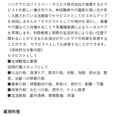
リハケアとはファミリー・ホスピス株式会社が提案するセラ
ピストの新しい働き方です。神経難病や介護度の高い方が多
く入居されている当施設でセラピストとしてのスキルアップ
を目指しませんか？セラピストとしての視点を活かし、看護
や介護などと共働することで多職種連携によるトータルケア
を実現します。利用者様と実際の生活状況により近い位置で
関わることができるため自分が行ったケアの効果を体感する
ことができ、 セラピストとしても成長することができます。
《具体的な仕事内容》
セラピストとして
■言語聴覚士業務
訪問介護スタッフとして
■入浴介助：清潔ケア、更衣介助、洗髪、洗顔、部分浴、整
容、浴室への移動介助
■食事介助：摂取動作介助、声掛け、見守り、配膳・下膳
■排泄介助：おむつ介助、見守り、トイレ誘導
雇用形態