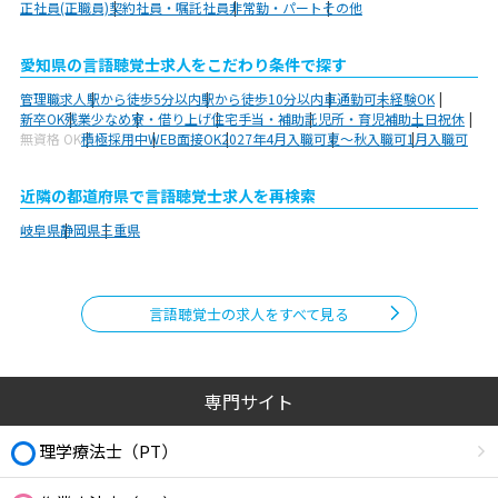
正社員(正職員)
契約社員・嘱託社員
非常勤・パート
その他
愛知県の言語聴覚士求人をこだわり条件で探す
管理職求人
駅から徒歩5分以内
駅から徒歩10分以内
車通勤可
未経験OK
新卒OK
残業少なめ
寮・借り上げ
住宅手当・補助
託児所・育児補助
土日祝休
無資格 OK
積極採用中
WEB面接OK
2027年4月入職可
夏～秋入職可
1月入職可
近隣の都道府県で言語聴覚士求人を再検索
岐阜県
静岡県
三重県
言語聴覚士の求人をすべて見る
専門サイト
理学療法士（PT）