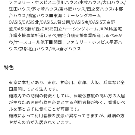
ファミリー・ホスピス二俣川ハウス/本牧ハウス/大口ハウス/
江田ハウス/茅ヶ崎ハウス/東林間ハウス/四之宮ハウス/本郷
台ハウス/鴨宮ハウス■東海：ナーシングホーム
OASIS/OASIS北/OASIS志賀公園/OASIS南/OASIS天白野
並/OASIS藤が丘/OASIS知立/ナーシングホームJAPAN/居宅
介護支援事業所道しるべ/居宅介護支援事業所道しるべみか
わ/ナースコール池下■関西：ファミリー・ホスピス平野ハ
ウス/京都北山ハウス/神戸垂水ハウス
特色
東京に本社があり、東京、神奈川、京都、大阪、兵庫など全
国展開している法人です。
施設内での訪問の特徴としては、医療依存度の高い方の入居
が主なため医療行為を必要とする利用者様が多く、看護レベ
ルを落とさずに働くことが可能です。
施設によって利用者様の疾患が異なってきますが、難病の方