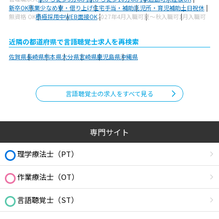
新卒OK
残業少なめ
寮・借り上げ
住宅手当・補助
託児所・育児補助
土日祝休
無資格 OK
積極採用中
WEB面接OK
2027年4月入職可
夏～秋入職可
1月入職可
近隣の都道府県で言語聴覚士求人を再検索
佐賀県
長崎県
熊本県
大分県
宮崎県
鹿児島県
沖縄県
言語聴覚士の求人をすべて見る
専門サイト
理学療法士（PT）
作業療法士（OT）
言語聴覚士（ST）