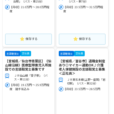
台駅」（バス・車25分）
（バス・車7分）
【月収】21.0万円 ～ 28.0万円程
【月収】23.5万円 ～ 32.5万円程
度
度
保存する
保存する
正社員
正社員
言語聴覚士
言語聴覚士
【宮城県／仙台市青葉区】《仙
【宮城県／富谷市】退職金制度
山線沿線》医療型障害児入所施
あり◎マイカー通勤OK♪介護
設での言語聴覚士募集です
老人保健施設の言語聴覚士募集
＜正社員＞
ＪＲ仙山線「愛子駅」（バ
ス・車11分）
ＪＲ東北本線(上野－盛岡)「岩
切駅」（バス・車32分）
【月収】19.1万円 ～ 25.9万円程
度 諸手当込み
【月収】23.5万円 ～ 28.5万円