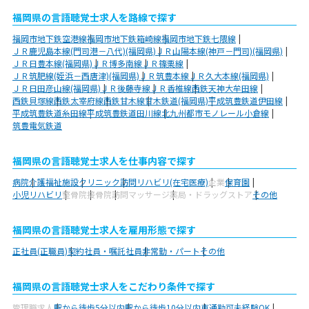
福岡県の言語聴覚士求人を路線で探す
福岡市地下鉄空港線
福岡市地下鉄箱崎線
福岡市地下鉄七隈線
ＪＲ鹿児島本線(門司港－八代)(福岡県)
ＪＲ山陽本線(神戸－門司)(福岡県)
ＪＲ日豊本線(福岡県)
ＪＲ博多南線
ＪＲ篠栗線
ＪＲ筑肥線(姪浜－西唐津)(福岡県)
ＪＲ筑豊本線
ＪＲ久大本線(福岡県)
ＪＲ日田彦山線(福岡県)
ＪＲ後藤寺線
ＪＲ香椎線
西鉄天神大牟田線
西鉄貝塚線
西鉄太宰府線
西鉄甘木線
甘木鉄道(福岡県)
平成筑豊鉄道伊田線
平成筑豊鉄道糸田線
平成筑豊鉄道田川線
北九州都市モノレール小倉線
筑豊電気鉄道
福岡県の言語聴覚士求人を仕事内容で探す
病院
介護福祉施設
クリニック
訪問リハビリ(在宅医療)
企業
保育園
小児リハビリ
整骨院
接骨院
訪問マッサージ
薬局・ドラッグストア
その他
福岡県の言語聴覚士求人を雇用形態で探す
正社員(正職員)
契約社員・嘱託社員
非常勤・パート
その他
福岡県の言語聴覚士求人をこだわり条件で探す
管理職求人
駅から徒歩5分以内
駅から徒歩10分以内
車通勤可
未経験OK