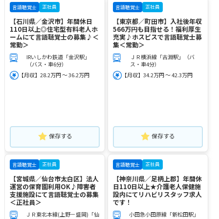
正社員
正社員
言語聴覚士
言語聴覚士
【石川県／金沢市】年間休日
【東京都／町田市】入社後年収
110日以上◎住宅型有料老人ホ
566万円も目指せる！福利厚生
ームにて言語聴覚士の募集♪＜
充実♪ホスピスで言語聴覚士募
常勤＞
集＜常勤＞
IRいしかわ鉄道「金沢駅」
ＪＲ横浜線「古淵駅」（バ
（バス・車6分）
ス・車4分）
【月収】28.2万円 ～ 36.2万円
【月収】34.2万円 ～ 42.3万円
保存する
保存する
正社員
正社員
言語聴覚士
言語聴覚士
【宮城県／仙台市太白区】法人
【神奈川県／足柄上郡】年間休
運営の保育園利用OK♪障害者
日110日以上★介護老人保健施
支援施設にて言語聴覚士の募集
設内にてリハビリスタッフ求人
＜正社員＞
です！
ＪＲ東北本線(上野－盛岡)「仙
小田急小田原線「新松田駅」