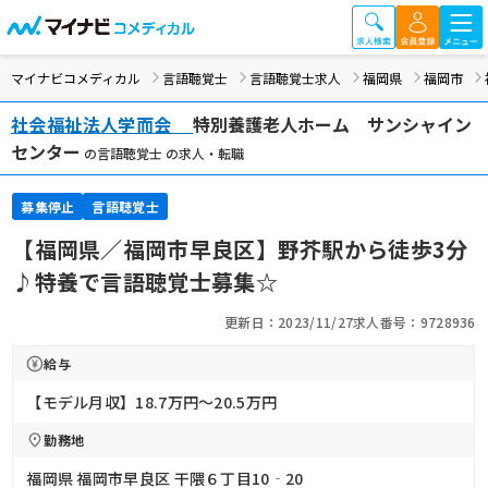
マイナビコメディカル
言語聴覚士
言語聴覚士求人
福岡県
福岡市
社会福祉法人学而会
特別養護老人ホーム サンシャイン
センター
の言語聴覚士 の求人・転職
募集停止
言語聴覚士
【福岡県／福岡市早良区】野芥駅から徒歩3分
♪特養で言語聴覚士募集☆
更新日：2023/11/27
求人番号：9728936
給与
【モデル月収】18.7万円〜20.5万円
勤務地
福岡県 福岡市早良区 干隈６丁目10‐20