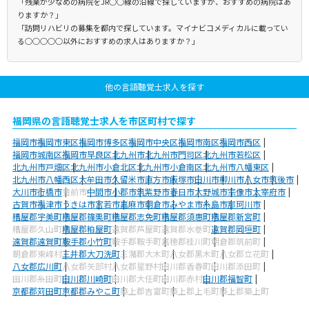
「残業が少なめの病院をJR○○線の沿線で探していますが、おすすめの病院はあ
りますか？」
「訪問リハビリの募集を都内で探しています。マイナビコメディカルに載ってい
る○○○○○以外におすすめの求人はありますか？」
他の言語聴覚士求人を探す
福岡県の言語聴覚士求人を市区町村で探す
福岡市
福岡市東区
福岡市博多区
福岡市中央区
福岡市南区
福岡市西区
福岡市城南区
福岡市早良区
北九州市
北九州市門司区
北九州市若松区
北九州市戸畑区
北九州市小倉北区
北九州市小倉南区
北九州市八幡東区
北九州市八幡西区
大牟田市
久留米市
直方市
飯塚市
田川市
柳川市
八女市
筑後市
大川市
行橋市
豊前市
中間市
小郡市
筑紫野市
春日市
大野城市
宗像市
太宰府市
古賀市
福津市
うきは市
宮若市
嘉麻市
朝倉市
みやま市
糸島市
那珂川市
糟屋郡宇美町
糟屋郡篠栗町
糟屋郡志免町
糟屋郡須惠町
糟屋郡新宮町
糟屋郡久山町
糟屋郡粕屋町
遠賀郡芦屋町
遠賀郡水巻町
遠賀郡岡垣町
遠賀郡遠賀町
鞍手郡小竹町
鞍手郡鞍手町
嘉穂郡桂川町
朝倉郡筑前町
朝倉郡東峰村
三井郡大刀洗町
三潴郡大木町
八女郡黒木町
八女郡立花町
八女郡広川町
八女郡矢部村
八女郡星野村
田川郡香春町
田川郡添田町
田川郡糸田町
田川郡川崎町
田川郡大任町
田川郡赤村
田川郡福智町
京都郡苅田町
京都郡みやこ町
築上郡吉富町
築上郡上毛町
築上郡築上町