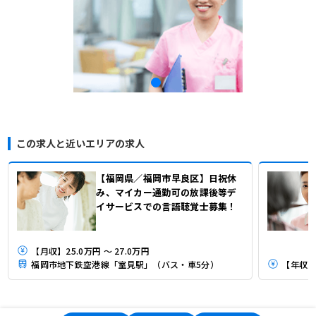
この求人と近いエリアの求人
【福岡県／福岡市早良区】日祝休
み、マイカー通勤可の放課後等デ
イサービスでの言語聴覚士募集！
【月収】25.0万円 ～ 27.0万円
福岡市地下鉄空港線「室見駅」（バス・車5分）
【年収】