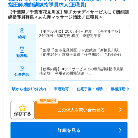
指圧師,機能訓練指導員求人(正職員)
【千葉県／千葉市花見川区】駅チカ★デイサービスにて機能訓
練指導員募集＜あん摩マッサージ指圧／正職員＞
【モデル月収】
20.0
万円～
程度 【モデル年収】
240
万円～
300
万円
程度 ※想定年収
給与
千葉県 千葉市花見川区
ＪＲ総武線「新検見川駅」
（徒歩14分）京成千葉線「検見川駅」（徒歩8分）
勤務地
【仕事内容】 ■デイサービスでの機能訓練指導員業
務全般 ・利用者の機能訓練 ・…
仕事内容
駅から徒歩10分以内
車通勤可
住宅手当・補助
積極採用中
この求人を問い合わせる
保存する
詳細を見る