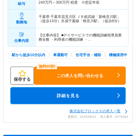
240
万円～
300
万円
程度 ※想定年収
給与
千葉県 千葉市花見川区
ＪＲ総武線「新検見川駅」
（徒歩14分）京成千葉線「検見川駅」（徒歩8分）
勤務地
【仕事内容】 ■デイサービスでの機能訓練指導員業
務全般 ・利用者の機能訓練 ・…
仕事内容
駅から徒歩10分以内
車通勤可
住宅手当・補助
積極採用中
この求人を問い合わせる
保存する
詳細を見る
株式会社プロックスの求人一覧
更新日：2025/08/22 求人番号：9779364