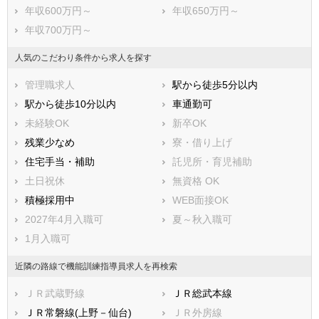
年収600万円～
年収650万円～
年収700万円～
人気のこだわり条件から求人を探す
管理職求人
駅から徒歩5分以内
駅から徒歩10分以内
車通勤可
未経験OK
新卒OK
残業少なめ
寮・借り上げ
住宅手当・補助
託児所・育児補助
土日祝休
無資格 OK
積極採用中
WEB面接OK
2027年4月入職可
夏～秋入職可
1月入職可
近隣の路線で機能訓練指導員求人を再検索
ＪＲ武蔵野線
ＪＲ総武本線
ＪＲ常磐線(上野－仙台)
ＪＲ外房線