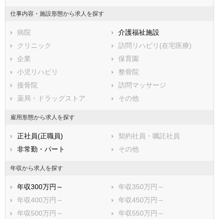
山梨県
長野県
富山県
仕事内容・施設形態から求人を探す
石川県
福井県
岐阜県
静岡県
病院
愛知県
介護福祉施設
三重県
滋賀県
クリニック
京都府
訪問リハビリ(在宅医療)
大阪府
兵庫県
企業
奈良県
保育園
和歌山県
鳥取県
小児リハビリ
島根県
整骨院
岡山県
広島県
接骨院
山口県
訪問マッサージ
徳島県
香川県
薬局・ドラッグストア
愛媛県
その他
高知県
福岡県
佐賀県
長崎県
雇用形態から求人を探す
熊本県
大分県
宮崎県
正社員(正職員)
契約社員・嘱託社員
鹿児島県
沖縄県
非常勤・パート
その他
年収から求人を探す
年収300万円～
年収350万円～
年収400万円～
年収450万円～
年収500万円～
年収550万円～