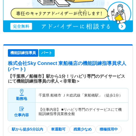
機能訓練指導員
パート
株式会社Sky Connect 東船橋店
の機能訓練指導員求人
(パート)
【千葉県／船橋市】駅から1分！リハビリ専門のデイサービス
にて機能訓練指導員の求人＜非常勤＞
千葉県 船橋市
ＪＲ総武線「東船橋駅」（徒歩1分）
勤務地
【仕事内容】 ■リハビリ専門のデイサービスにて機
能訓練指導員業務全般
仕事内容
駅から徒歩5分以内
車通勤可
残業少なめ
積極採用中