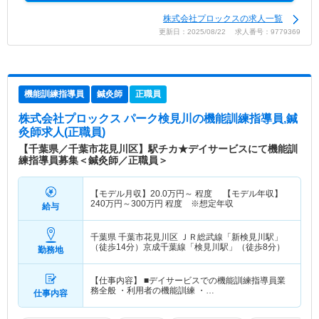
株式会社プロックスの求人一覧
更新日：2025/08/22 求人番号：9779369
機能訓練指導員
鍼灸師
正職員
株式会社プロックス パーク検見川
の機能訓練指導員,鍼
灸師求人(正職員)
【千葉県／千葉市花見川区】駅チカ★デイサービスにて機能訓
練指導員募集＜鍼灸師／正職員＞
【モデル月収】
20.0
万円～
程度 【モデル年収】
240
万円～
300
万円
程度 ※想定年収
給与
千葉県 千葉市花見川区
ＪＲ総武線「新検見川駅」
（徒歩14分）京成千葉線「検見川駅」（徒歩8分）
勤務地
【仕事内容】 ■デイサービスでの機能訓練指導員業
務全般 ・利用者の機能訓練 ・…
仕事内容