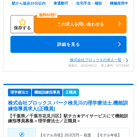
駅から徒歩10分以内
車通勤可
住宅手当・補助
積極採用中
この求人を問い合わせる
保存する
詳細を見る
株式会社プロックスの求人一覧
更新日：2025/08/22 求人番号：9779368
理学療法士
機能訓練指導員
正職員
株式会社プロックス パーク検見川
の理学療法士,機能訓
練指導員求人(正職員)
【千葉県／千葉市花見川区】駅チカ★デイサービスにて機能訓
練指導員募集＜理学療法士／正職員＞
【モデル月収】
20.0
万円～
程度 【モデル年収】