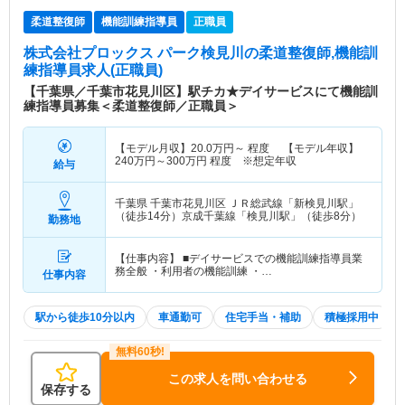
柔道整復師
機能訓練指導員
正職員
株式会社プロックス パーク検見川
の柔道整復師,機能訓
練指導員求人(正職員)
【千葉県／千葉市花見川区】駅チカ★デイサービスにて機能訓
練指導員募集＜柔道整復師／正職員＞
【モデル月収】
20.0
万円～
程度 【モデル年収】
240
万円～
300
万円
程度 ※想定年収
給与
千葉県 千葉市花見川区
ＪＲ総武線「新検見川駅」
（徒歩14分）京成千葉線「検見川駅」（徒歩8分）
勤務地
【仕事内容】 ■デイサービスでの機能訓練指導員業
務全般 ・利用者の機能訓練 ・…
仕事内容
駅から徒歩10分以内
車通勤可
住宅手当・補助
積極採用中
この求人を問い合わせる
保存する