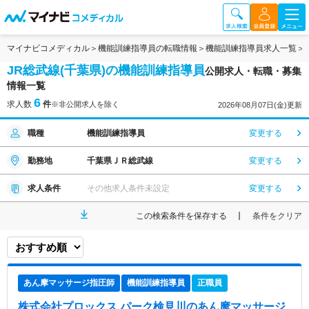
マイナビコメディカル
機能訓練指導員の転職情報
機能訓練指導員求人一覧
JR総武線(千葉県)の機能訓練指導員
公開求人・転職・募集
情報一覧
6
求人数
件
※非公開求人を除く
2026年08月07日(金)更新
職種
機能訓練指導員
変更する
勤務地
千葉県ＪＲ総武線
変更する
求人条件
その他求人条件未設定
変更する
この検索条件を保存する
条件をクリア
あん摩マッサージ指圧師
機能訓練指導員
正職員
株式会社プロックス パーク検見川
のあん摩マッサージ