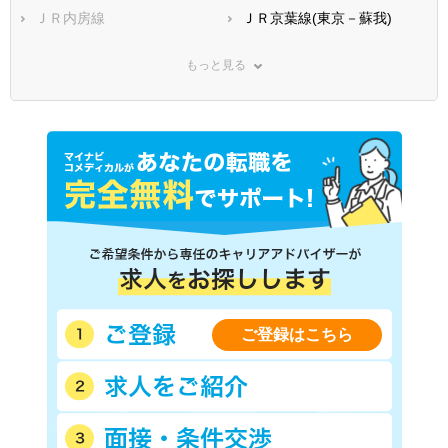
ＪＲ内房線
ＪＲ京葉線(東京－蘇我)
ＪＲ成田線(千葉－銚子)
ＪＲ鹿島線
もっと見る
ＪＲ久留里線
ＪＲ東金線
東武野田線
京成本線
京成千葉線
京成千原線
東京メトロ東西線
都営新宿線
つくばエクスプレス
東葉高速鉄道
北総鉄道北総線
いすみ鉄道
山万ユーカリが丘線
芝山鉄道
小湊鐵道
千葉都市モノレール１号線
千葉都市モノレール２号線
流鉄流山線
銚子電気鉄道
ＪＲ上野東京ライン
ご登録はこちら
京成松戸線