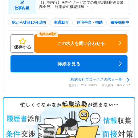
【仕事内容】 ■デイサービスでの機能訓練指導員業
務全般 ・利用者の機能訓練 ・…
仕事内容
駅から徒歩10分以内
車通勤可
住宅手当・補助
積極採用中
この求人を問い合わせる
保存する
詳細を見る
株式会社プロックスの求人一覧
更新日：2025/08/22 求人番号：9779357