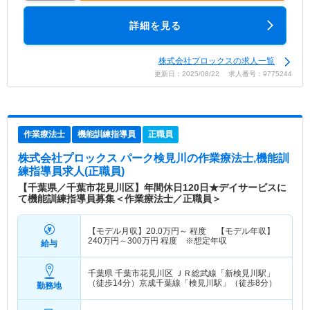
詳細を見る
株式会社プロックスの求人一覧
更新日：2025/08/22 求人番号：9775244
作業療法士
機能訓練指導員
正職員
株式会社プロックス パーク検見川
の作業療法士,機能訓
練指導員求人(正職員)
【千葉県／千葉市花見川区】年間休日120日★デイサービスに
て機能訓練指導員募集＜作業療法士／正職員＞
【モデル月収】
20.0
万円～
程度 【モデル年収】
240
万円～
300
万円
程度 ※想定年収
給与
千葉県 千葉市花見川区
ＪＲ総武線「新検見川駅」
（徒歩14分）京成千葉線「検見川駅」（徒歩8分）
勤務地