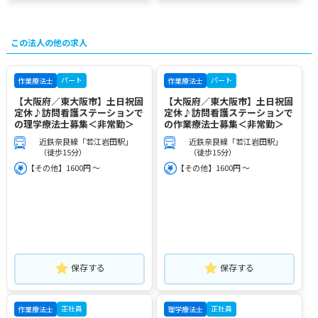
この法人の他の求人
パート
パート
作業療法士
作業療法士
【大阪府／東大阪市】土日祝固
【大阪府／東大阪市】土日祝固
定休♪訪問看護ステーションで
定休♪訪問看護ステーションで
の理学療法士募集＜非常勤＞
の作業療法士募集＜非常勤＞
近鉄奈良線「若江岩田駅」
近鉄奈良線「若江岩田駅」
（徒歩15分）
（徒歩15分）
【その他】1600円 ～
【その他】1600円 ～
保存する
保存する
正社員
正社員
作業療法士
理学療法士