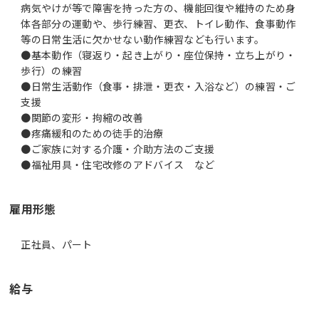
病気やけが等で障害を持った方の、機能回復や維持のため身
体各部分の運動や、歩行練習、更衣、トイレ動作、食事動作
等の日常生活に欠かせない動作練習なども行います。
●基本動作（寝返り・起き上がり・座位保持・立ち上がり・
歩行）の練習
●日常生活動作（食事・排泄・更衣・入浴など）の練習・ご
支援
●関節の変形・拘縮の改善
●疼痛緩和のための徒手的治療
●ご家族に対する介護・介助方法のご支援
●福祉用具・住宅改修のアドバイス など
雇用形態
正社員、パート
給与