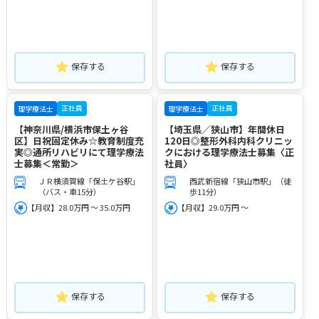
保存する
保存する
正社員
正社員
理学療法士
理学療法士
【神奈川県/横浜市保土ヶ谷
【埼玉県／狭山市】年間休日
区】日祝固定休み☆教育制度充
120日◎整形外科内科クリニッ
実◎通所リハビリにて理学療法
クにおける理学療法士募集〈正
士募集＜常勤＞
社員〉
ＪＲ横須賀線「保土ケ谷駅」
西武新宿線「狭山市駅」（徒
（バス・車15分）
歩11分）
【月収】28.0万円 ～ 35.0万円
【月収】29.0万円 ～
保存する
保存する