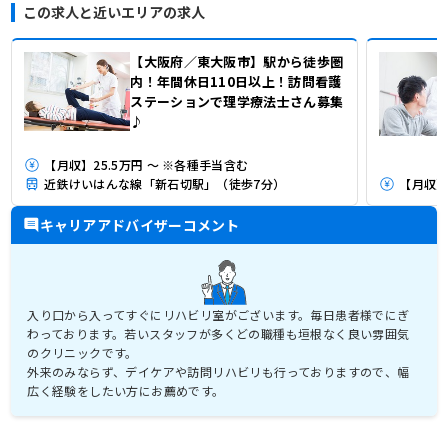
この求人と近いエリアの求人
【大阪府／東大阪市】駅から徒歩圏
内！年間休日110日以上！訪問看護
ステーションで理学療法士さん募集
♪
【月収】25.5万円 ～ ※各種手当含む
近鉄けいはんな線「新石切駅」（徒歩7分）
【月収】
キャリアアドバイザーコメント
入り口から入ってすぐにリハビリ室がございます。毎日患者様でにぎ
わっております。若いスタッフが多くどの職種も垣根なく良い雰囲気
のクリニックです。
外来のみならず、デイケアや訪問リハビリも行っておりますので、幅
広く経験をしたい方にお薦めです。