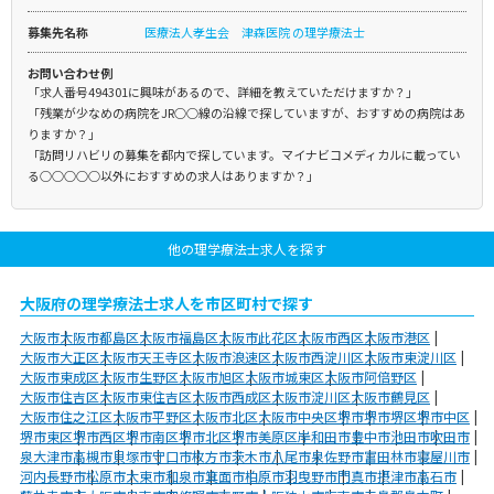
募集先名称
医療法人孝生会 津森医院 の理学療法士
お問い合わせ例
「求人番号494301に興味があるので、詳細を教えていただけますか？」
「残業が少なめの病院をJR○○線の沿線で探していますが、おすすめの病院はあ
りますか？」
「訪問リハビリの募集を都内で探しています。マイナビコメディカルに載ってい
る○○○○○以外におすすめの求人はありますか？」
他の理学療法士求人を探す
大阪府の理学療法士求人を市区町村で探す
大阪市
大阪市都島区
大阪市福島区
大阪市此花区
大阪市西区
大阪市港区
大阪市大正区
大阪市天王寺区
大阪市浪速区
大阪市西淀川区
大阪市東淀川区
大阪市東成区
大阪市生野区
大阪市旭区
大阪市城東区
大阪市阿倍野区
大阪市住吉区
大阪市東住吉区
大阪市西成区
大阪市淀川区
大阪市鶴見区
大阪市住之江区
大阪市平野区
大阪市北区
大阪市中央区
堺市
堺市堺区
堺市中区
堺市東区
堺市西区
堺市南区
堺市北区
堺市美原区
岸和田市
豊中市
池田市
吹田市
泉大津市
高槻市
貝塚市
守口市
枚方市
茨木市
八尾市
泉佐野市
富田林市
寝屋川市
河内長野市
松原市
大東市
和泉市
箕面市
柏原市
羽曳野市
門真市
摂津市
高石市