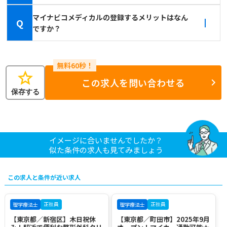
マイナビコメディカルの登録するメリットはなん
Q
ですか？
star
この求人を問い合わせる
保存する
イメージに合いませんでしたか？
似た条件の求人も見てみましょう
この求人と条件が近い求人
正社員
正社員
理学療法士
理学療法士
【東京都／新宿区】木日祝休
【東京都／町田市】2025年9月