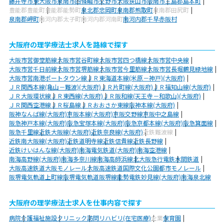
藤井寺市
東大阪市
泉南市
四條畷市
交野市
大阪狭山市
阪南市
三島郡島本町
豊能郡豊能町
豊能郡能勢町
泉北郡忠岡町
泉南郡熊取町
泉南郡田尻町
泉南郡岬町
南河内郡太子町
南河内郡河南町
南河内郡千早赤阪村
大阪府の理学療法士求人を路線で探す
大阪市営御堂筋線
大阪市営谷町線
大阪市営四つ橋線
大阪市営中央線
大阪市営千日前線
大阪市営堺筋線
大阪市営今里筋線
大阪市営長堀鶴見緑地線
大阪市営南港ポートタウン線
ＪＲ東海道本線(米原－神戸)(大阪府)
ＪＲ関西本線(亀山－難波)(大阪府)
ＪＲ片町線(大阪府)
ＪＲ福知山線(大阪府)
ＪＲ大阪環状線
ＪＲ東西線(大阪府)
ＪＲ阪和線(天王寺－和歌山)(大阪府)
ＪＲ関西空港線
ＪＲ桜島線
ＪＲおおさか東線
阪神本線(大阪府)
阪神なんば線(大阪府)
京阪本線(大阪府)
京阪交野線
京阪中之島線
阪急神戸本線(大阪府)
阪急宝塚本線(大阪府)
阪急京都本線(大阪府)
阪急箕面線
阪急千里線
近鉄大阪線(大阪府)
近鉄奈良線(大阪府)
近鉄難波線
近鉄南大阪線(大阪府)
近鉄道明寺線
近鉄信貴線
近鉄長野線
近鉄けいはんな線(大阪府)
南海電気鉄道(大阪府)
南海空港線
南海高野線(大阪府)
南海多奈川線
南海高師浜線
北大阪急行電鉄
水間鉄道
大阪高速鉄道大阪モノレール
大阪高速鉄道国際文化公園都市モノレール
阪堺電気軌道上町線
阪堺電気軌道阪堺線
能勢電鉄妙見線(大阪府)
南海泉北線
大阪府の理学療法士求人を仕事内容で探す
病院
介護福祉施設
クリニック
訪問リハビリ(在宅医療)
企業
保育園