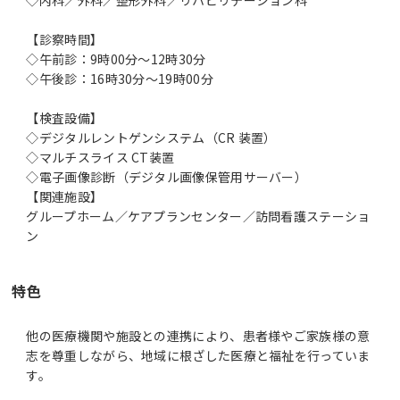
【診察時間】
◇午前診：9時00分～12時30分
◇午後診：16時30分～19時00分
【検査設備】
◇デジタルレントゲンシステム（CR 装置）
◇マルチスライス CT装置
◇電子画像診断（デジタル画像保管用サーバー）
【関連施設】
グループホーム／ケアプランセンター／訪問看護ステーショ
ン
特色
他の医療機関や施設との連携により、患者様やご家族様の意
志を尊重しながら、地域に根ざした医療と福祉を行っていま