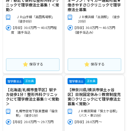
み！駅近で便利な整形外科クリ
オープン！マイカー通勤可能★
ニックで理学療法士募集！＜常
働きやすさ◎クリニックで理学
勤＞
療法士募集
ＪＲ山手線「高田馬場駅」
ＪＲ横浜線「古淵駅」（徒歩
（徒歩8分）
20分）
【月収】30.0万円 ～ 40.0万円程
【月収】30.0万円 ～ 40.5万円
度 諸手当込
（諸手当込み）
保存する
保存する
正社員
正社員
理学療法士
理学療法士
【北海道/札幌市豊平区】駅チ
【神奈川県/横浜市保土ヶ谷
カ徒歩1分！整形外科クリニッ
区】日祝固定休み☆教育制度充
クにて理学療法士募集☆＜常勤
実◎クリニックにて理学療法士
＞
募集＜常勤＞
札幌市営地下鉄東豊線「福住
ＪＲ横須賀線「保土ケ谷駅」
駅」（徒歩1分）
（バス・車15分）
【月収】20.0万円 ～ 29.7万円
【月収】28.0万円 ～