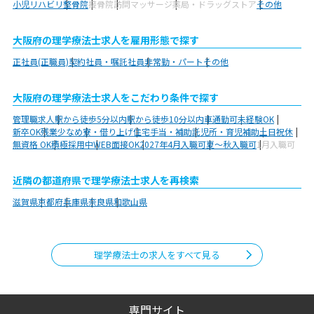
小児リハビリ
整骨院
接骨院
訪問マッサージ
薬局・ドラッグストア
その他
大阪府の理学療法士求人を雇用形態で探す
正社員(正職員)
契約社員・嘱託社員
非常勤・パート
その他
大阪府の理学療法士求人をこだわり条件で探す
管理職求人
駅から徒歩5分以内
駅から徒歩10分以内
車通勤可
未経験OK
新卒OK
残業少なめ
寮・借り上げ
住宅手当・補助
託児所・育児補助
土日祝休
無資格 OK
積極採用中
WEB面接OK
2027年4月入職可
夏～秋入職可
1月入職可
近隣の都道府県で理学療法士求人を再検索
滋賀県
京都府
兵庫県
奈良県
和歌山県
理学療法士の求人をすべて見る
専門サイト