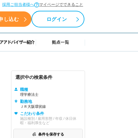
採用ご担当者様へ
マイページでできること
申し込む
ログイン
援情報
キャリアアドバイザー紹介
拠点一覧
選択中の検索条件
職種
理学療法士
勤務地
ＪＲ大阪環状線
こだわり条件
施設種別 / 雇用形態 / 年収 / 休日休
暇・福利厚生など
条件を保存する