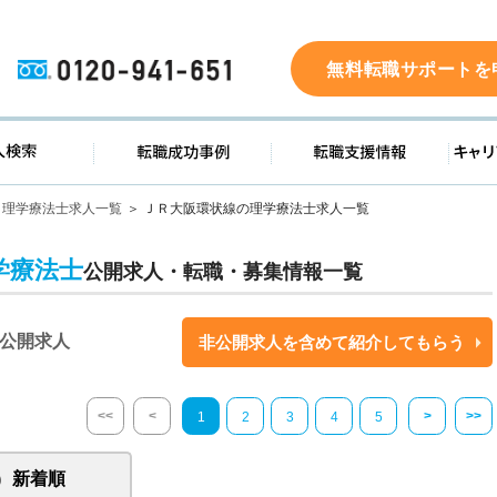
0120-941-651
無料転職サポートを
ド
求人検索
転職成功事例
転職支
理学療法士求人一覧
ＪＲ大阪環状線の理学療法士求人一覧
学療法士
公開求人・転職・募集情報一覧
公開求人
非公開求人を含めて紹介してもらう
<<
<
>
>>
1
2
3
4
5
新着順