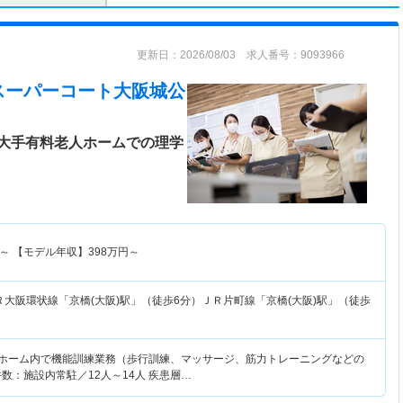
更新日：2026/08/03 求人番号：9093966
スーパーコート大阪城公
大手有料老人ホームでの理学
～
【モデル年収】
398
万円～
Ｒ大阪環状線「京橋(大阪)駅」（徒歩6分）ＪＲ片町線「京橋(大阪)駅」（徒歩
人ホーム内で機能訓練業務（歩行訓練、マッサージ、筋力トレーニングなどの
数：施設内常駐／12人～14人 疾患層…