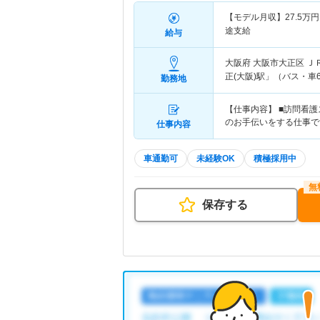
【モデル月収】
27.5
万円
途支給
給与
大阪府 大阪市大正区
Ｊ
正(大阪)駅」（バス・車
勤務地
【仕事内容】 ■訪問看
のお手伝いをする仕事で
仕事内容
車通勤可
未経験OK
積極採用中
保存する