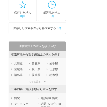
保存した求人
最近見た求人
0件
0件
保存した検索条件から再検索する
0件
理学療法士の求人を絞り込む
都道府県から理学療法士の求人を探す
北海道
青森県
岩手県
宮城県
秋田県
山形県
福島県
茨城県
栃木県
群馬県
埼玉県
千葉県
もっと見る
東京都
神奈川県
新潟県
仕事内容・施設形態から求人を探す
山梨県
長野県
富山県
石川県
福井県
岐阜県
病院
介護福祉施設
静岡県
愛知県
三重県
クリニック
訪問リハビリ(在