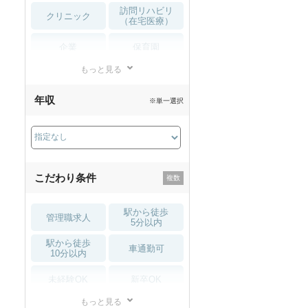
訪問リハビリ
クリニック
（在宅医療）
企業
保育園
もっと見る
小児リハビリ
整骨院
年収
※単一選択
接骨院
訪問マッサージ
薬局・
その他
ドラッグストア
こだわり条件
駅から徒歩
管理職求人
5分以内
駅から徒歩
車通勤可
10分以内
未経験OK
新卒OK
もっと見る