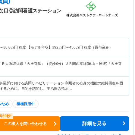
員)
な目◎訪問看護ステーション
～
38.0
万円
程度 【モデル年収】
392
万円～
456
万円
程度（賞与込み）
ＪＲ大阪環状線「天王寺駅」（徒歩8分）ＪＲ関西本線(亀山－難波)「天王寺
護事業所における訪問リハビリテーション 利用者の心身の機能の維持回復を図
するために、自宅を訪問し、主治医の指示…
少なめ
積極採用中
詳細を見る
この求人を問い合わせる