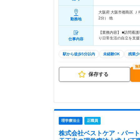
大阪府 大阪市都島区
Ｊ
2分） 他
勤務地
【業務内容】 ■訪問看
り日常生活の自立を支援
仕事内容
駅から徒歩5分以内
未経験OK
残業少
保存する
理学療法士
正職員
株式会社ベストケア・パート