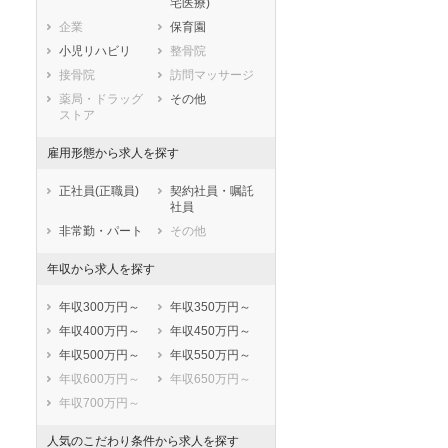
宅医療)
滋賀県
京都府
大阪府
企業
保育園
兵庫県
奈良県
和歌山県
小児リハビリ
整骨院
鳥取県
島根県
岡山県
接骨院
訪問マッサージ
広島県
山口県
徳島県
薬局・ドラッグ
その他
香川県
愛媛県
高知県
ストア
福岡県
佐賀県
長崎県
雇用形態から求人を探す
熊本県
大分県
宮崎県
鹿児島県
沖縄県
正社員(正職員)
契約社員・嘱託
社員
非常勤・パート
その他
年収から求人を探す
年収300万円～
年収350万円～
年収400万円～
年収450万円～
年収500万円～
年収550万円～
年収600万円～
年収650万円～
年収700万円～
人気のこだわり条件から求人を探す