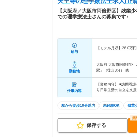
天王寺
の理学療法士求人(正職
【大阪府／大阪市阿倍野区】残業少
での理学療法士さんの募集です♪
【モデル月収】
28.0
万円
給与
大阪府 大阪市阿倍野区
駅」（徒歩8分） 他
勤務地
【業務内容】 ■訪問看
り日常生活の自立を支援
仕事内容
駅から徒歩10分以内
未経験OK
残業
保存する