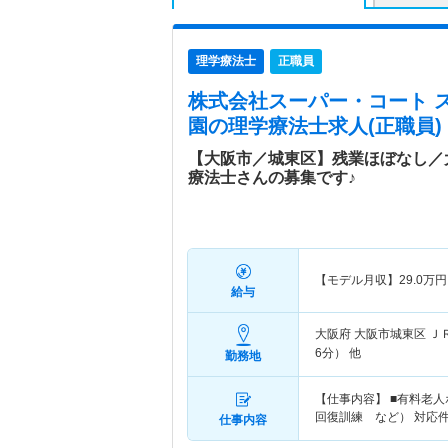
理学療法士
正職員
株式会社スーパー・コート 
園
の理学療法士求人(正職員)
【大阪市／城東区】残業ほぼなし／
療法士さんの募集です♪
【モデル月収】
29.0
万円
給与
大阪府 大阪市城東区
Ｊ
6分） 他
勤務地
【仕事内容】 ■有料老
回復訓練 など） 対応件
仕事内容