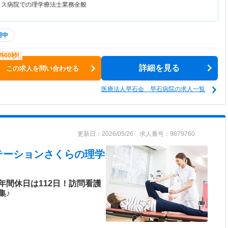
クス病院での理学療法士業務全般
用中
詳細を見る
この求人を問い合わせる
医療法人早石会 早石病院の求人一覧
更新日：2026/05/26 求人番号：9879760
テーションさくら
の理学
年間休日は112日！訪問看護
集♪