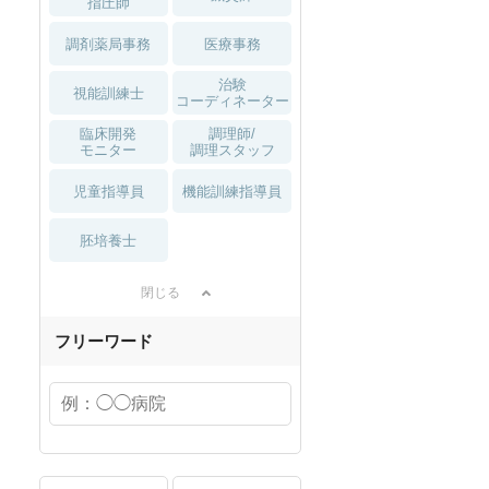
指圧師
調剤薬局事務
医療事務
治験
視能訓練士
コーディネーター
臨床開発
調理師/
モニター
調理スタッフ
児童指導員
機能訓練指導員
胚培養士
閉じる
フリーワード