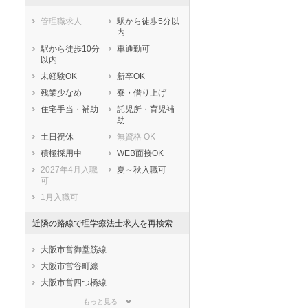
管理職求人
駅から徒歩5分以
内
駅から徒歩10分
車通勤可
以内
未経験OK
新卒OK
残業少なめ
寮・借り上げ
住宅手当・補助
託児所・育児補
助
土日祝休
無資格 OK
積極採用中
WEB面接OK
2027年4月入職
夏～秋入職可
可
1月入職可
近隣の路線で理学療法士求人を再検索
大阪市営御堂筋線
大阪市営谷町線
大阪市営四つ橋線
大阪市営中央線
もっと見る