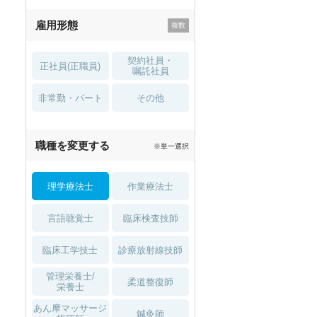
残業少なめ
寮・借り上げ
雇用形態
託児所・
住宅手当・補助
育児補助
契約社員・
正社員(正職員)
土日祝休
無資格 OK
嘱託社員
非常勤・パート
積極採用中
WEB面接OK
その他
2027年4月入職可
夏～秋入職可
職種を変更する
※単一選択
1月入職可
理学療法士
作業療法士
言語聴覚士
臨床検査技師
臨床工学技士
診療放射線技師
管理栄養士/
柔道整復師
栄養士
あん摩マッサージ
鍼灸師