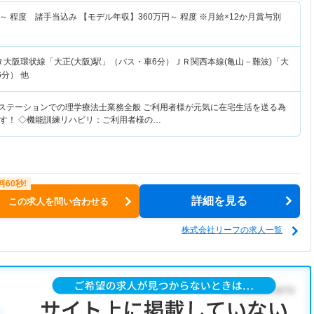
～
程度 諸手当込み 【モデル年収】
360
万円～
程度 ※月給×12か月賞与別
Ｒ大阪環状線「大正(大阪)駅」（バス・車6分）ＪＲ関西本線(亀山－難波)「大
6分） 他
護ステーションでの理学療法士業務全般 ご利用者様が元気に在宅生活を送る為
す！ ◇機能訓練リハビリ：ご利用者様の…
詳細を見る
この求人を問い合わせる
株式会社リーフの求人一覧