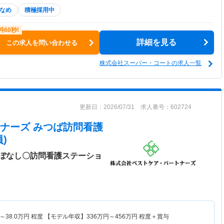
なめ
積極採用中
詳細を見る
この求人を問い合わせる
株式会社スーパー・コートの求人一覧
更新日：2026/07/31 求人番号：602724
ナーズ みつば訪問看護
)
ぼなし〇訪問看護ステーショ
～
38.0
万円
程度 【モデル年収】
336
万円～
456
万円
程度＋賞与