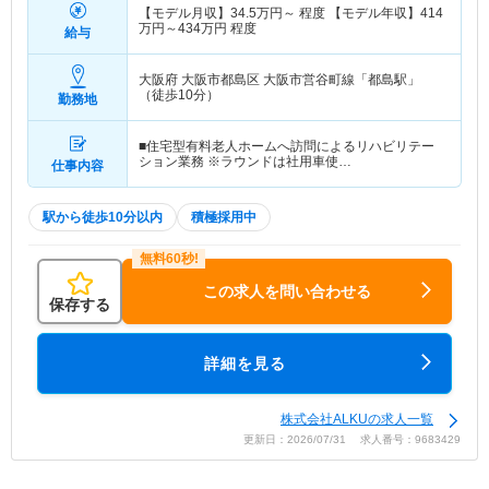
【モデル月収】
34.5
万円～
程度 【モデル年収】
414
万円～
434
万円
程度
給与
大阪府 大阪市都島区
大阪市営谷町線「都島駅」
（徒歩10分）
勤務地
■住宅型有料老人ホームへ訪問によるリハビリテー
ション業務 ※ラウンドは社用車使…
仕事内容
駅から徒歩10分以内
積極採用中
この求人を問い合わせる
保存する
詳細を見る
株式会社ALKUの求人一覧
更新日：2026/07/31 求人番号：9683429