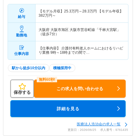
【モデル月収】
25.3
万円～
28.3
万円
【モデル年収】
382
万円～
給与
大阪府 大阪市旭区
大阪市営谷町線「千林大宮駅」
（徒歩7分）
勤務地
【仕事内容】 介護付有料老人ホームにおけるリハビ
リ業務 9時～18時までの間で…
仕事内容
駅から徒歩10分以内
積極採用中
この求人を問い合わせる
保存する
詳細を見る
医療法人浩治会の求人一覧
更新日：2026/06/25 求人番号：9761435