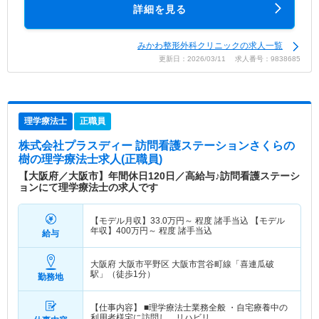
詳細を見る
みかわ整形外科クリニックの求人一覧
更新日：2026/03/11 求人番号：9838685
理学療法士
正職員
株式会社プラスディー 訪問看護ステーションさくらの
樹
の理学療法士求人(正職員)
【大阪府／大阪市】年間休日120日／高給与♪訪問看護ステーシ
ョンにて理学療法士の求人です
【モデル月収】
33.0
万円～
程度 諸手当込 【モデル
年収】
400
万円～
程度 諸手当込
給与
大阪府 大阪市平野区
大阪市営谷町線「喜連瓜破
駅」（徒歩1分）
勤務地
【仕事内容】 ■理学療法士業務全般 ・自宅療養中の
利用者様宅に訪問し、リハビリ…