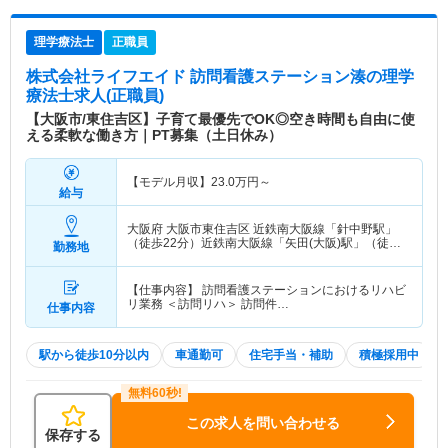
理学療法士
正職員
株式会社ライフエイド 訪問看護ステーション湊
の理学
療法士求人(正職員)
【大阪市/東住吉区】子育て最優先でOK◎空き時間も自由に使
える柔軟な働き方｜PT募集（土日休み）
【モデル月収】
23.0
万円～
給与
大阪府 大阪市東住吉区
近鉄南大阪線「針中野駅」
（徒歩22分）近鉄南大阪線「矢田(大阪)駅」（徒歩
勤務地
6分） 他
【仕事内容】 訪問看護ステーションにおけるリハビ
リ業務 ＜訪問リハ＞ 訪問件…
仕事内容
駅から徒歩10分以内
車通勤可
住宅手当・補助
積極採用中
この求人を問い合わせる
保存する