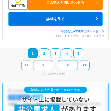
この求人を問い合わせる
保存する
詳細を見る
株式会社ASSISTの求人一覧
更新日：2026/07/31 求人番号：9027569
1
2
3
4
5
<<
<
>
>>
（1～20件目を表示中）