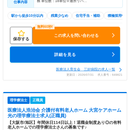
務 単位数：18単位※通所リハ…
仕事内容
駅から徒歩10分以内
残業少なめ
住宅手当・補助
積極採用中
この求人を問い合わせる
保存する
詳細を見る
医療法人育生会 三好病院の求人一覧
更新日：2026/07/31 求人番号：649821
理学療法士
正職員
医療法人浩治会 介護付有料老人ホーム 大宮ケアホーム
光
の理学療法士求人(正職員)
【大阪市/旭区】年間休日114日以上！退職金制度あり◎の有料
老人ホームでの理学療法士さんの募集です♪