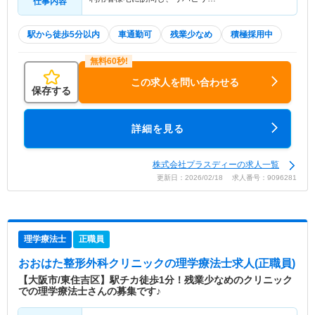
仕事内容
駅から徒歩5分以内
車通勤可
残業少なめ
積極採用中
この求人を問い合わせる
保存する
詳細を見る
株式会社プラスディーの求人一覧
更新日：2026/02/18 求人番号：9096281
理学療法士
正職員
おおはた整形外科クリニック
の理学療法士求人(正職員)
【大阪市/東住吉区】駅チカ徒歩1分！残業少なめのクリニック
での理学療法士さんの募集です♪