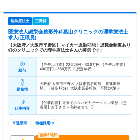
理学療法士
正職員
医療法人誠栄会整形外科葉山クリニック
の理学療法士
求人(正職員)
【大阪府／大阪市平野区】マイカー通勤可能！退職金制度あり
◎のクリニックでの理学療法士さんの募集です♪
【モデル月収】
23.5
万円～
33.8
万円
【モデル年収】
400
万円～
550
万円
※想定年収
給与
大阪府 大阪市平野区
大阪市営谷町線「喜連瓜破
駅」（徒歩12分）大阪市営谷町線「平野(大阪メト
勤務地
ロ)駅」（徒歩24分） 他
【仕事内容】外来でのリハビリテーション業務 【患
者層】お子さま～高齢者まで 【…
仕事内容
車通勤可
積極採用中