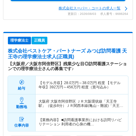
株式会社スーパー・コートの求人一覧
更新日：2026/08/03 求人番号：9686264
理学療法士
正職員
株式会社ベストケア・パートナーズ みつば訪問看護 天
王寺
の理学療法士求人(正職員)
【大阪府／大阪市阿倍野区】残業少な目◎訪問看護ステーショ
ンでの理学療法士さんの募集です♪
【モデル月収】
28.0
万円～
38.0
万円
程度 【モデル
年収】
392
万円～
456
万円
程度（賞与込み）
給与
大阪府 大阪市阿倍野区
ＪＲ大阪環状線「天王寺
駅」（徒歩8分）ＪＲ関西本線(亀山－難波)「天王寺
勤務地
駅」（徒歩8分） 他
【業務内容】 ■訪問看護事業所における訪問リハビ
リテーション 利用者の心身の機…
仕事内容