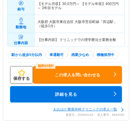
【モデル月収】
30.0
万円～
【モデル年収】
400
万円
～
3年目モデル
給与
大阪府 大阪市東住吉区
大阪市営谷町線「田辺駅」
（徒歩1分）
勤務地
【仕事内容】 クリニックでの理学療法士業務全般
仕事内容
駅から徒歩5分以内
車通勤可
残業少なめ
積極採用中
この求人を問い合わせる
保存する
詳細を見る
おおはた整形外科クリニックの求人一覧
更新日：2026/01/19 求人番号：9833320