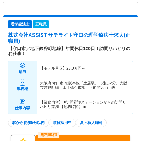
理学療法士
正職員
株式会社ASSIST サテライト守口
の理学療法士求人(正
職員)
【守口市／地下鉄谷町地線】年間休日120日！訪問リハビリの
お仕事！
【モデル月収】
28.0
万円～
給与
大阪府 守口市
京阪本線「土居駅」（徒歩2分）大阪
市営谷町線「太子橋今市駅」（徒歩5分） 他
勤務地
【業務内容】 ■訪問看護ステーションからの訪問リ
ハビリ業務 【勤務時間】 ■…
仕事内容
駅から徒歩5分以内
積極採用中
夏～秋入職可