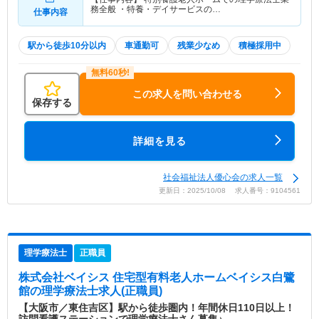
務全般 ・特養・デイサービスの…
仕事内容
駅から徒歩10分以内
車通勤可
残業少なめ
積極採用中
この求人を問い合わせる
保存する
詳細を見る
社会福祉法人優心会の求人一覧
更新日：2025/10/08 求人番号：9104561
理学療法士
正職員
株式会社ベイシス 住宅型有料老人ホームベイシス白鷺
館
の理学療法士求人(正職員)
【大阪市／東住吉区】駅から徒歩圏内！年間休日110日以上！