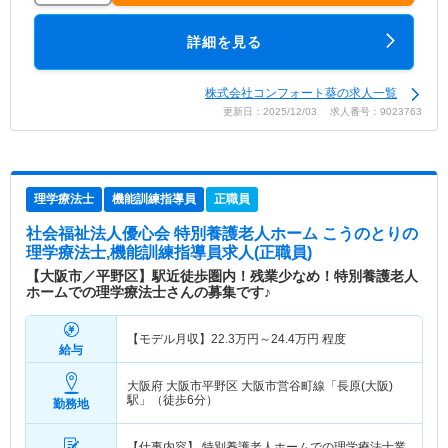
詳細を見る
株式会社コンフォート葵の求人一覧
更新日：2025/12/03 求人番号：9023763
理学療法士
機能訓練指導員
正職員
社会福祉法人優心会 特別養護老人ホーム こうのとり
の
理学療法士,機能訓練指導員求人(正職員)
【大阪市／平野区】駅近徒歩圏内！残業少なめ！特別養護老人
ホームでの理学療法士さんの募集です♪
【モデル月収】
22.3
万円～
24.4
万円
程度
給与
大阪府 大阪市平野区
大阪市営谷町線「長原(大阪)
駅」（徒歩6分）
勤務地
【仕事内容】 特別養護老人ホームでの理学療法士業