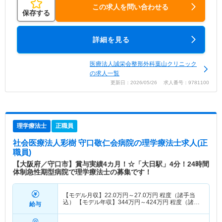
この求人を問い合わせる
保存する
詳細を見る
医療法人誠栄会整形外科葉山クリニック
の求人一覧
更新日：2026/05/26 求人番号：9781100
理学療法士
正職員
社会医療法人彩樹 守口敬仁会病院
の理学療法士求人(正
職員)
【大阪府／守口市】賞与実績4カ月！☆「大日駅」4分！24時間
体制急性期型病院で理学療法士の募集です！
【モデル月収】
22.0
万円～
27.0
万円
程度（諸手当
込） 【モデル年収】
344
万円～
424
万円
程度（諸手
給与
当込）