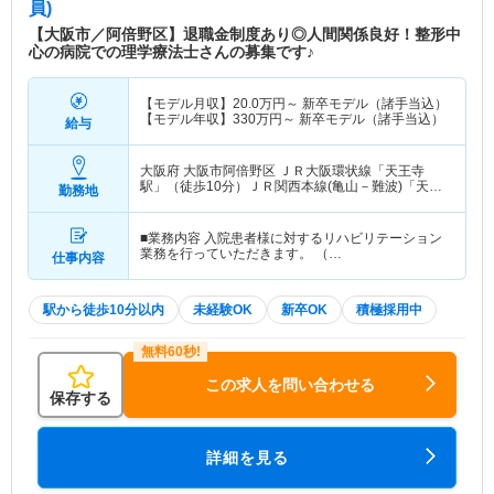
員)
【大阪市／阿倍野区】退職金制度あり◎人間関係良好！整形中
心の病院での理学療法士さんの募集です♪
【モデル月収】
20.0
万円～
新卒モデル（諸手当込）
【モデル年収】
330
万円～
新卒モデル（諸手当込）
給与
大阪府 大阪市阿倍野区
ＪＲ大阪環状線「天王寺
駅」（徒歩10分）ＪＲ関西本線(亀山－難波)「天王
勤務地
寺駅」（徒歩10分） 他
■業務内容 入院患者様に対するリハビリテーション
業務を行っていただきます。 （…
仕事内容
駅から徒歩10分以内
未経験OK
新卒OK
積極採用中
この求人を問い合わせる
保存する
詳細を見る