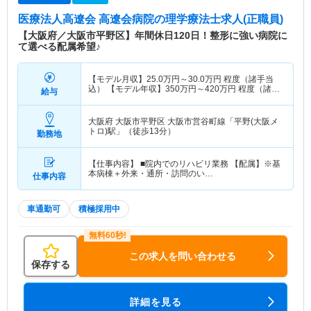
医療法人高遼会 高遼会病院
の理学療法士求人(正職員)
【大阪府／大阪市平野区】年間休日120日！整形に強い病院に
て選べる配属希望♪
【モデル月収】
25.0
万円～
30.0
万円
程度（諸手当
込） 【モデル年収】
350
万円～
420
万円
程度（諸手
給与
当込） ※経験により変動
大阪府 大阪市平野区
大阪市営谷町線「平野(大阪メ
トロ)駅」（徒歩13分）
勤務地
【仕事内容】 ■院内でのリハビリ業務 【配属】※基
本病棟＋外来・通所・訪問のい…
仕事内容
車通勤可
積極採用中
この求人を問い合わせる
保存する
詳細を見る