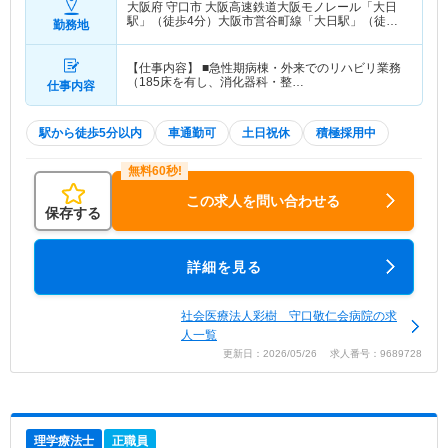
大阪府 守口市
大阪高速鉄道大阪モノレール「大日
駅」（徒歩4分）大阪市営谷町線「大日駅」（徒歩4
勤務地
分）
【仕事内容】 ■急性期病棟・外来でのリハビリ業務
（185床を有し、消化器科・整…
仕事内容
駅から徒歩5分以内
車通勤可
土日祝休
積極採用中
この求人を問い合わせる
保存する
詳細を見る
社会医療法人彩樹 守口敬仁会病院の求
人一覧
更新日：2026/05/26 求人番号：9689728
理学療法士
正職員