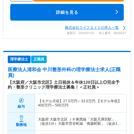
詳細を見る
株式会社ライフエイドの求人一覧
更新日：2026/07/31 求人番号：9829327
理学療法士
正職員
医療法人清和会 中川整形外科
の理学療法士求人(正職
員)
【大阪府／大阪市北区】土日祝休＆年休120日以上◎完全予
約・整形クリニック理学療法士募集！＜正社員＞
【モデル月収】
27.0
万円～
33.0
万円
【モデル年収】
400
万円～
500
万円
給与
大阪府 大阪市北区
ＪＲ東西線「大阪天満宮駅」
（徒歩1分）大阪市営谷町線「南森町駅」（徒歩1
勤務地
分） 他