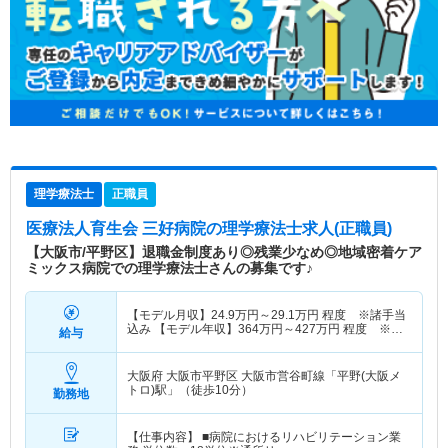
理学療法士
正職員
医療法人育生会 三好病院
の理学療法士求人(正職員)
【大阪市/平野区】退職金制度あり◎残業少なめ◎地域密着ケア
ミックス病院での理学療法士さんの募集です♪
【モデル月収】
24.9
万円～
29.1
万円
程度 ※諸手当
込み 【モデル年収】
364
万円～
427
万円
程度 ※月
給与
収＋賞与3ヶ月分計算
大阪府 大阪市平野区
大阪市営谷町線「平野(大阪メ
トロ)駅」（徒歩10分）
勤務地
【仕事内容】 ■病院におけるリハビリテーション業