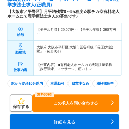
学療法士求人(正職員)
【大阪市／平野区】月平均残業0～5h程度☆駅チカ◎有料老人
ホームにて理学療法士さんの募集です♪
【モデル月収】
29.0
万円～
【モデル年収】
398
万円
～
給与
大阪府 大阪市平野区
大阪市営谷町線「長原(大阪)
駅」（徒歩8分）
勤務地
【仕事内容】 ■有料老人ホーム内で機能訓練業務
（歩行訓練、マッサージ、筋力トレ…
仕事内容
駅から徒歩10分以内
車通勤可
残業少なめ
積極採用中
この求人を問い合わせる
保存する
詳細を見る