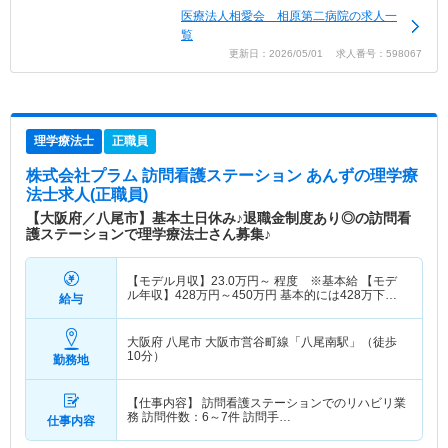
医療法人相愛会 相原第二病院の求人一
覧
更新日：2026/05/01 求人番号：598067
理学療法士
正職員
株式会社プラム 訪問看護ステーション あんず
の理学療
法士求人(正職員)
【大阪府／八尾市】基本土日休み♪退職金制度あり◎の訪問看
護ステーションで理学療法士さん募集♪
【モデル月収】
23.0
万円～
程度 ※基本給 【モデ
ル年収】
428
万円～
450
万円
基本的には428万下限
給与
スタート
大阪府 八尾市
大阪市営谷町線「八尾南駅」（徒歩
10分）
勤務地
【仕事内容】 訪問看護ステーションでのリハビリ業
務 訪問件数：6～7件 訪問手…
仕事内容