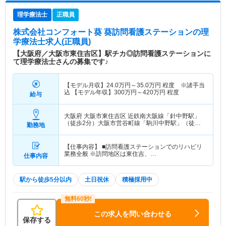
理学療法士
正職員
株式会社コンフォート葵 葵訪問看護ステーション
の理
学療法士求人(正職員)
【大阪府／大阪市東住吉区】駅チカ◎訪問看護ステーションに
て理学療法士さんの募集です♪
【モデル月収】
24.0
万円～
35.0
万円
程度 ※諸手当
込 【モデル年収】
300
万円～
420
万円
程度
給与
大阪府 大阪市東住吉区
近鉄南大阪線「針中野駅」
（徒歩2分）大阪市営谷町線「駒川中野駅」（徒歩2
勤務地
分）
【仕事内容】 ■訪問看護ステーションでのリハビリ
業務全般 ※訪問地区は東住吉、…
仕事内容
駅から徒歩5分以内
土日祝休
積極採用中
この求人を問い合わせる
保存する