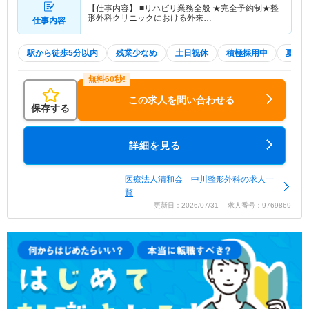
【仕事内容】 ■リハビリ業務全般 ★完全予約制★整
形外科クリニックにおける外来…
仕事内容
駅から徒歩5分以内
残業少なめ
土日祝休
積極採用中
夏～
この求人を問い合わせる
保存する
詳細を見る
医療法人清和会 中川整形外科の求人一
覧
更新日：2026/07/31 求人番号：9769869