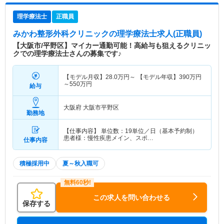
理学療法士
正職員
みかわ整形外科クリニック
の理学療法士求人(正職員)
【大阪市/平野区】マイカー通勤可能！高給与も狙えるクリニッ
クでの理学療法士さんの募集です♪
【モデル月収】
28.0
万円～
【モデル年収】
390
万円
～
550
万円
給与
大阪府 大阪市平野区
勤務地
【仕事内容】 単位数：19単位／日（基本予約制）
患者様：慢性疾患メイン、スポ…
仕事内容
積極採用中
夏～秋入職可
この求人を問い合わせる
保存する