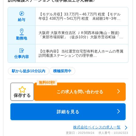
訪問看護ステーションで理学療法士さん募集♪
【モデル月収】
33.7
万円～
46.7
万円
程度 【モデル
年収】
438
万円～
541
万円
程度 未経験1年~3年目
給与
モデル
大阪府 大阪市東住吉区
ＪＲ関西本線(亀山－難波)
「東部市場前駅」（徒歩10分）大阪市営谷町線「平
勤務地
野(大阪メトロ)駅」（徒歩12分）
【仕事内容】 当社運営住宅型有料老人ホームの専属
訪問看護ステーションでの理学療…
仕事内容
駅から徒歩10分以内
積極採用中
この求人を問い合わせる
保存する
詳細を見る
株式会社ベイシスの求人一覧
更新日：2025/09/24 求人番号：10192323