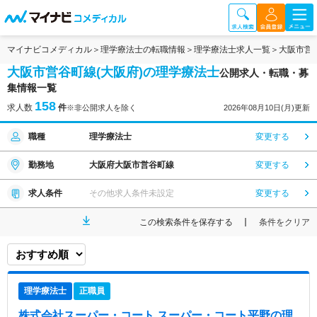
マイナビコメディカル
理学療法士の転職情報
理学療法士求人一覧
大阪市営
大阪市営谷町線(大阪府)の理学療法士
公開求人・転職・募
集情報一覧
158
求人数
件
※非公開求人を除く
2026年08月10日(月)更新
職種
理学療法士
変更する
勤務地
大阪府大阪市営谷町線
変更する
求人条件
その他求人条件未設定
変更する
この検索条件を保存する
条件をクリア
理学療法士
正職員
株式会社スーパー・コート スーパー・コート平野
の理