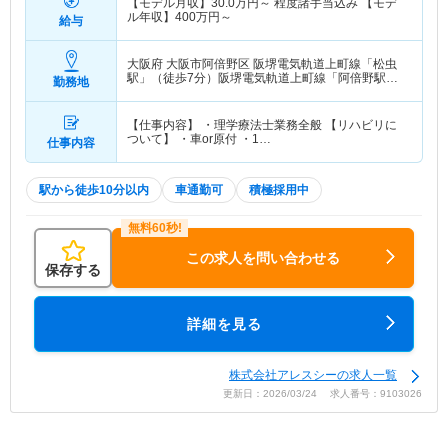
【モデル月収】
30.0
万円～
程度諸手当込み 【モデ
ル年収】
400
万円～
給与
大阪府 大阪市阿倍野区
阪堺電気軌道上町線「松虫
駅」（徒歩7分）阪堺電気軌道上町線「阿倍野駅」
勤務地
（徒歩8分） 他
【仕事内容】 ・理学療法士業務全般 【リハビリに
ついて】 ・車or原付 ・1…
仕事内容
駅から徒歩10分以内
車通勤可
積極採用中
この求人を問い合わせる
保存する
詳細を見る
株式会社アレスシーの求人一覧
更新日：2026/03/24 求人番号：9103026