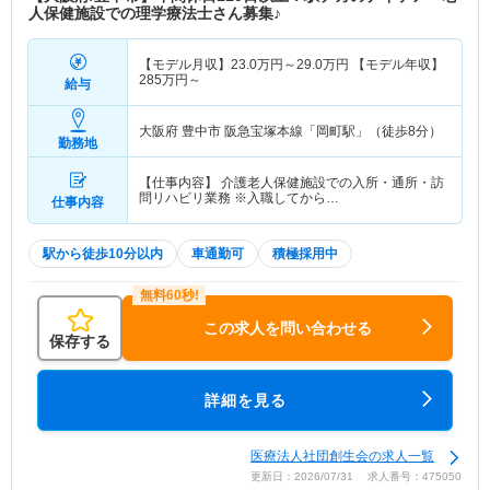
人保健施設での理学療法士さん募集♪
【モデル月収】
23.0
万円～
29.0
万円
【モデル年収】
285
万円～
給与
大阪府 豊中市
阪急宝塚本線「岡町駅」（徒歩8分）
勤務地
【仕事内容】 介護老人保健施設での入所・通所・訪
問リハビリ業務 ※入職してから…
仕事内容
駅から徒歩10分以内
車通勤可
積極採用中
この求人を問い合わせる
保存する
詳細を見る
医療法人社団創生会の求人一覧
更新日：2026/07/31 求人番号：475050