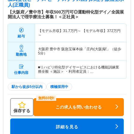
人(正職員)
【大阪府／豊中市】年収500万円可◎運動特化型デイ／全国展
開法人で理学療法士募集！＜正社員＞
【モデル月収】
31.7
万円～
【モデル年収】
372
万円
～
給与
大阪府 豊中市
阪急宝塚本線「庄内(大阪)駅」（徒歩
5分）
勤務地
■リハビリ特化型デイサービスにおける機能訓練業
務全般 ＜施設＞ ・利用者定員：…
仕事内容
駅から徒歩5分以内
積極採用中
この求人を問い合わせる
保存する
詳細を見る