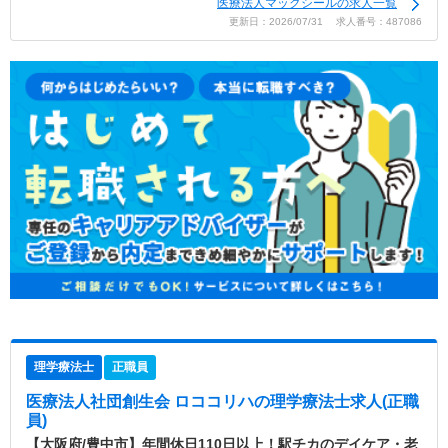
医療法人マックシールの求人一覧
更新日：2026/07/31 求人番号：487086
理学療法士
正職員
医療法人社団創生会 ロココリハ
の理学療法士求人(正職
員)
【大阪府/豊中市】年間休日110日以上！駅チカのデイケア・老