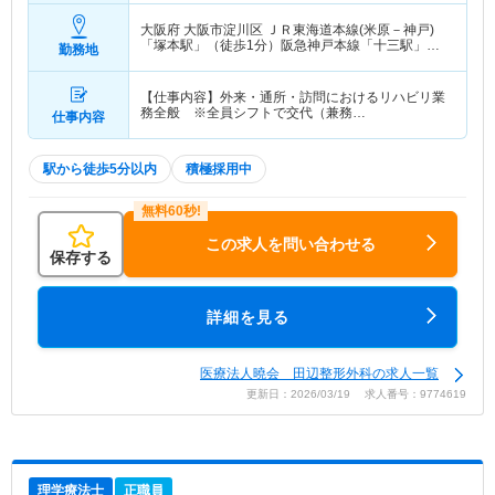
大阪府 大阪市淀川区
ＪＲ東海道本線(米原－神戸)
「塚本駅」（徒歩1分）阪急神戸本線「十三駅」
勤務地
（徒歩15分） 他
【仕事内容】外来・通所・訪問におけるリハビリ業
務全般 ※全員シフトで交代（兼務…
仕事内容
駅から徒歩5分以内
積極採用中
この求人を問い合わせる
保存する
詳細を見る
医療法人曉会 田辺整形外科の求人一覧
更新日：2026/03/19 求人番号：9774619
理学療法士
正職員