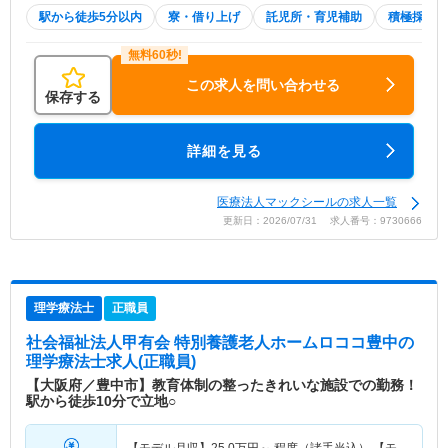
駅から徒歩5分以内
寮・借り上げ
託児所・育児補助
積極採用中
この求人を問い合わせる
保存する
詳細を見る
医療法人マックシールの求人一覧
更新日：2026/07/31 求人番号：9730666
理学療法士
正職員
社会福祉法人甲有会 特別養護老人ホームロココ豊中
の
理学療法士求人(正職員)
【大阪府／豊中市】教育体制の整ったきれいな施設での勤務！
駅から徒歩10分で立地○