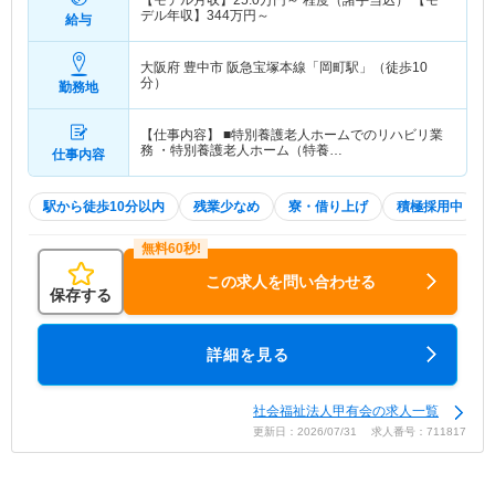
【モデル月収】
25.0
万円～
程度（諸手当込） 【モ
デル年収】
344
万円～
給与
大阪府 豊中市
阪急宝塚本線「岡町駅」（徒歩10
分）
勤務地
【仕事内容】 ■特別養護老人ホームでのリハビリ業
務 ・特別養護老人ホーム（特養…
仕事内容
駅から徒歩10分以内
残業少なめ
寮・借り上げ
積極採用中
この求人を問い合わせる
保存する
詳細を見る
社会福祉法人甲有会の求人一覧
更新日：2026/07/31 求人番号：711817