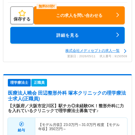
この求人を問い合わせる
保存する
詳細を見る
株式会社メディセプトの求人一覧
更新日：2026/05/11 求人番号：9150509
理学療法士
正職員
医療法人曉会 田辺整形外科 塚本クリニック
の理学療法
士求人(正職員)
【大阪府／大阪市淀川区】駅チカ◎未経験OK！整形外科に力
を入れているクリニックで理学療法士募集です♪
【モデル月収】
23.0
万円～
31.0
万円
程度 【モデル
年収】
350
万円～
給与