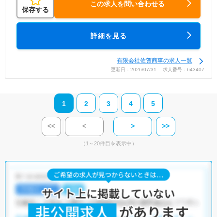
この求人を問い合わせる
保存する
詳細を見る
有限会社佐賀商事の求人一覧
更新日：2026/07/31 求人番号：643407
1
2
3
4
5
<<
<
>
>>
（1～20件目を表示中）