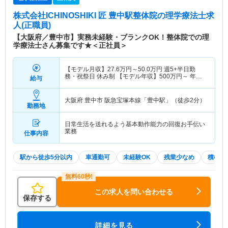
株式会社ICHINOSHIKI 匠 豊中駅整体院
の理学療法士求
人(正職員)
【大阪府／豊中市】実務未経験・ブランクOK！整体院での理
学療法士さん募集です★＜正社員＞
【モデル月収】
27.6
万円～
50.0
万円
週5+半日勤
務・祝祭日 休み制 【モデル年収】
500
万円～
年収
給与
実績（1年目モデル）
大阪府 豊中市
阪急宝塚本線「豊中駅」（徒歩2分）
勤務地
日常生活を送れるよう基本動作能力の回復お手伝い
業務
仕事内容
駅から徒歩5分以内
車通勤可
未経験OK
残業少なめ
積極採
この求人を問い合わせる
保存する
詳細を見る