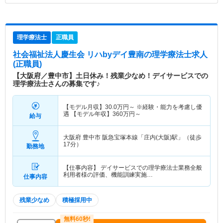
理学療法士
正職員
社会福祉法人慶生会 リハbyデイ豊南
の理学療法士求人
(正職員)
【大阪府／豊中市】土日休み！残業少なめ！デイサービスでの
理学療法士さんの募集です♪
【モデル月収】
30.0
万円～
※経験・能力を考慮し優
遇 【モデル年収】
360
万円～
給与
大阪府 豊中市
阪急宝塚本線「庄内(大阪)駅」（徒歩
17分）
勤務地
【仕事内容】 デイサービスでの理学療法士業務全般
利用者様の評価、機能訓練実施…
仕事内容
残業少なめ
積極採用中