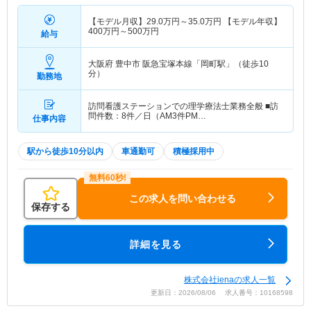
【モデル月収】
29.0
万円～
35.0
万円
【モデル年収】
400
万円～
500
万円
給与
大阪府 豊中市
阪急宝塚本線「岡町駅」（徒歩10
分）
勤務地
訪問看護ステーションでの理学療法士業務全般 ■訪
問件数：8件／日（AM3件PM…
仕事内容
駅から徒歩10分以内
車通勤可
積極採用中
この求人を問い合わせる
保存する
詳細を見る
株式会社ienaの求人一覧
更新日：2026/08/06 求人番号：10168598