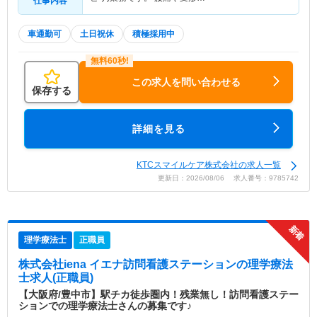
仕事内容
車通勤可
土日祝休
積極採用中
この求人を問い合わせる
保存する
詳細を見る
KTCスマイルケア株式会社の求人一覧
更新日：2026/08/06 求人番号：9785742
理学療法士
正職員
株式会社iena イエナ訪問看護ステーション
の理学療法
士求人(正職員)
【大阪府/豊中市】駅チカ徒歩圏内！残業無し！訪問看護ステー
ションでの理学療法士さんの募集です♪