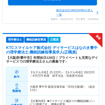
株式会社ICHINOSHIKIの求人
一覧
更新日：2025/11/10 求人番号：10185631
理学療法士
機能訓練指導員
正職員
KTCスマイルケア株式会社 デイサービスはなのき豊中
の理学療法士,機能訓練指導員求人(正職員)
【大阪府/豊中市】年間休日128日！プライベートも充実なデイ
サービスでの理学療法士さんの募集です♪
【モデル月収】
25.3
万円～
【モデル年収】
350
万円
～
420
万円
程度 諸手当込・別途賞与支給
給与
大阪府 豊中市
阪急宝塚本線「庄内(大阪)駅」（徒歩
11分）
勤務地
【仕事内容】 ■デイサービス施設での機能訓練(リハ
ビリ)業務です。 腰痛や変形…