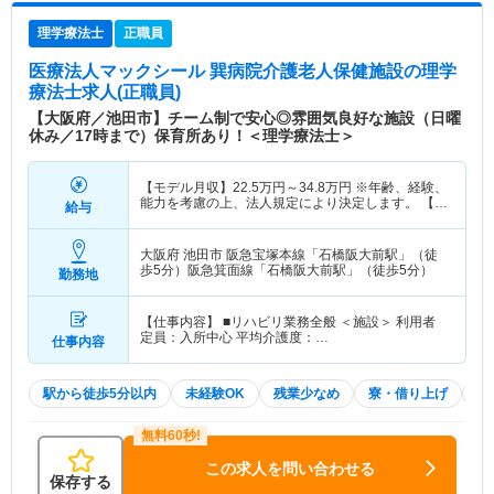
理学療法士
正職員
医療法人マックシール 巽病院介護老人保健施設
の理学
療法士求人(正職員)
【大阪府／池田市】チーム制で安心◎雰囲気良好な施設（日曜
休み／17時まで）保育所あり！＜理学療法士＞
【モデル月収】
22.5
万円～
34.8
万円
※年齢、経験、
能力を考慮の上、法人規定により決定します。 【モ
給与
デル年収】
390
万円～
450
万円
※年齢、経験、能力
を考慮の上、法人規定により決定します。
大阪府 池田市
阪急宝塚本線「石橋阪大前駅」（徒
歩5分）阪急箕面線「石橋阪大前駅」（徒歩5分）
勤務地
【仕事内容】 ■リハビリ業務全般 ＜施設＞ 利用者
定員：入所中心 平均介護度：…
仕事内容
駅から徒歩5分以内
未経験OK
残業少なめ
寮・借り上げ
住
この求人を問い合わせる
保存する