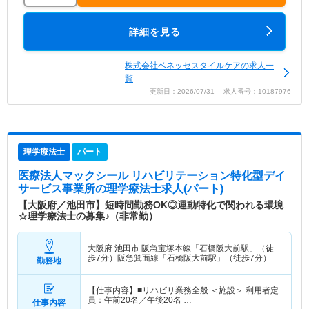
詳細を見る
株式会社ベネッセスタイルケアの求人一
覧
更新日：2026/07/31 求人番号：10187976
理学療法士
パート
医療法人マックシール リハビリテーション特化型デイ
サービス事業所
の理学療法士求人(パート)
【大阪府／池田市】短時間勤務OK◎運動特化で関われる環境
☆理学療法士の募集♪（非常勤）
大阪府 池田市
阪急宝塚本線「石橋阪大前駅」（徒
歩7分）阪急箕面線「石橋阪大前駅」（徒歩7分）
勤務地
【仕事内容】■リハビリ業務全般 ＜施設＞ 利用者定
員：午前20名／午後20名 …
仕事内容