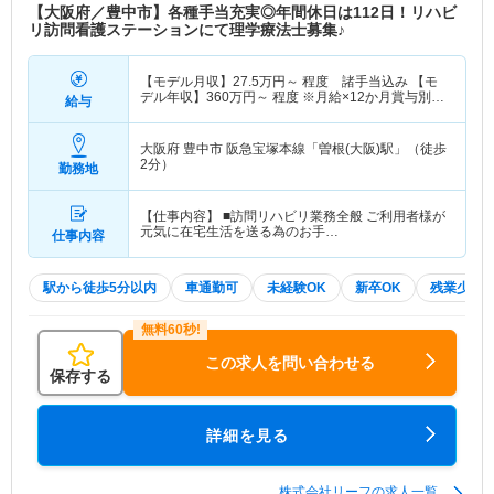
【大阪府／豊中市】各種手当充実◎年間休日は112日！リハビ
リ訪問看護ステーションにて理学療法士募集♪
【モデル月収】
27.5
万円～
程度 諸手当込み 【モ
デル年収】
360
万円～
程度 ※月給×12か月賞与別途
給与
支給
大阪府 豊中市
阪急宝塚本線「曽根(大阪)駅」（徒歩
2分）
勤務地
【仕事内容】 ■訪問リハビリ業務全般 ご利用者様が
元気に在宅生活を送る為のお手…
仕事内容
駅から徒歩5分以内
車通勤可
未経験OK
新卒OK
残業少な
この求人を問い合わせる
保存する
詳細を見る
株式会社リーフの求人一覧