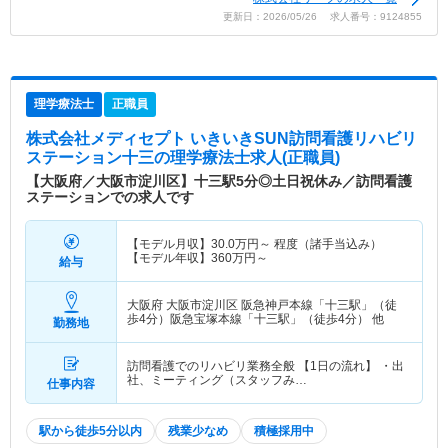
更新日：2026/05/26 求人番号：9124855
理学療法士
正職員
株式会社メディセプト いきいきSUN訪問看護リハビリ
ステーション十三
の理学療法士求人(正職員)
【大阪府／大阪市淀川区】十三駅5分◎土日祝休み／訪問看護
ステーションでの求人です
【モデル月収】
30.0
万円～
程度（諸手当込み）
【モデル年収】
360
万円～
給与
大阪府 大阪市淀川区
阪急神戸本線「十三駅」（徒
歩4分）阪急宝塚本線「十三駅」（徒歩4分） 他
勤務地
訪問看護でのリハビリ業務全般 【1日の流れ】 ・出
社、ミーティング（スタッフみ…
仕事内容
駅から徒歩5分以内
残業少なめ
積極採用中