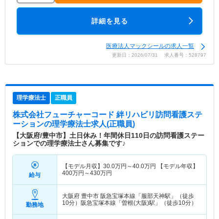
詳細を見る
医療法人マックシールの求人一覧
更新日：2026/07/31 求人番号：528797
理学療法士
正職員
株式会社フューチャーコード 絆リハビリ訪問看護ステ
ーション
の理学療法士求人(正職員)
【大阪府/豊中市】土日休み！年間休日110日の訪問看護ステー
ションでの理学療法士さん募集です♪
【モデル月収】
30.0
万円～
40.0
万円
【モデル年収】
400
万円～
430
万円
給与
大阪府 豊中市
阪急宝塚本線「服部天神駅」（徒歩
10分）阪急宝塚本線「曽根(大阪)駅」（徒歩10分）
勤務地