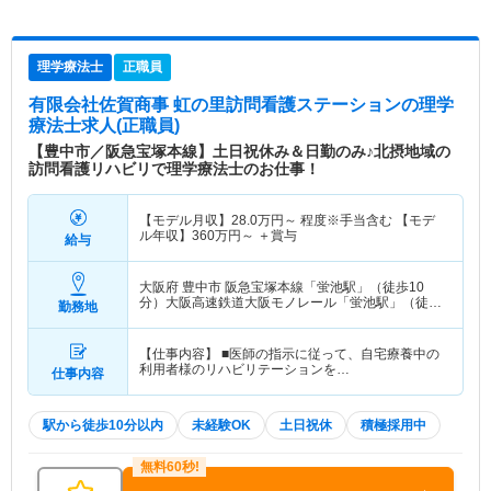
理学療法士
正職員
有限会社佐賀商事 虹の里訪問看護ステーション
の理学
療法士求人(正職員)
【豊中市／阪急宝塚本線】土日祝休み＆日勤のみ♪北摂地域の
訪問看護リハビリで理学療法士のお仕事！
【モデル月収】
28.0
万円～
程度※手当含む 【モデ
ル年収】
360
万円～
＋賞与
給与
大阪府 豊中市
阪急宝塚本線「蛍池駅」（徒歩10
分）大阪高速鉄道大阪モノレール「蛍池駅」（徒歩
勤務地
10分）
【仕事内容】 ■医師の指示に従って、自宅療養中の
利用者様のリハビリテーションを…
仕事内容
駅から徒歩10分以内
未経験OK
土日祝休
積極採用中