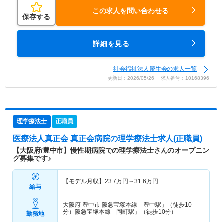
この求人を問い合わせる
保存する
詳細を見る
社会福祉法人慶生会の求人一覧
更新日：2026/05/26 求人番号：10168396
理学療法士
正職員
医療法人真正会 真正会病院
の理学療法士求人(正職員)
【大阪府/豊中市】慢性期病院での理学療法士さんのオープニン
グ募集です♪
【モデル月収】
23.7
万円～
31.6
万円
給与
大阪府 豊中市
阪急宝塚本線「豊中駅」（徒歩10
分）阪急宝塚本線「岡町駅」（徒歩10分）
勤務地