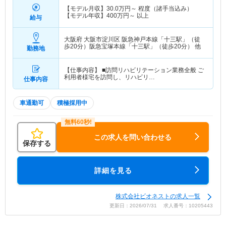
【モデル月収】
30.0
万円～
程度（諸手当込み）
【モデル年収】
400
万円～
以上
給与
大阪府 大阪市淀川区
阪急神戸本線「十三駅」（徒
歩20分）阪急宝塚本線「十三駅」（徒歩20分） 他
勤務地
【仕事内容】 ■訪問リハビリテーション業務全般 ご
利用者様宅を訪問し、リハビリ…
仕事内容
車通勤可
積極採用中
この求人を問い合わせる
保存する
詳細を見る
株式会社ビオネストの求人一覧
更新日：2026/07/31 求人番号：10205443