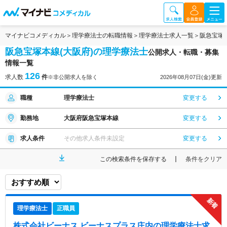
マイナビコメディカル
理学療法士の転職情報
理学療法士求人一覧
阪急宝塚
阪急宝塚本線(大阪府)の理学療法士
公開求人・転職・募集
情報一覧
126
求人数
件
※非公開求人を除く
2026年08月07日(金)更新
職種
理学療法士
変更する
勤務地
大阪府阪急宝塚本線
変更する
求人条件
その他求人条件未設定
変更する
この検索条件を保存する
条件をクリア
理学療法士
正職員
株式会社ビーナス ビーナスプラス庄内
の理学療法士求