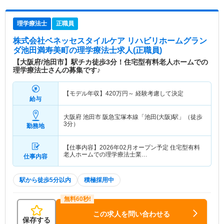
理学療法士
正職員
株式会社ベネッセスタイルケア リハビリホームグラン
ダ池田満寿美町
の理学療法士求人(正職員)
【大阪府/池田市】駅チカ徒歩3分！住宅型有料老人ホームでの
理学療法士さんの募集です♪
【モデル年収】
420
万円～
経験考慮して決定
給与
大阪府 池田市
阪急宝塚本線「池田(大阪)駅」（徒歩
3分）
勤務地
【仕事内容】2026年02月オープン予定 住宅型有料
老人ホームでの理学療法士業…
仕事内容
駅から徒歩5分以内
積極採用中
この求人を問い合わせる
保存する