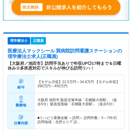
理学療法士
正職員
医療法人マックシール 巽病院訪問看護ステーション
の
理学療法士求人(正職員)
【大阪府／池田市】訪問手当ありで年収UP◎17時まで＆日曜
休み☆多疾患対応でスキルが伸びる訪問リハ！
【モデル月収】
22.5
万円～
34.8
万円
【モデル年収】
390
万円～
450
万円
給与
大阪府 池田市
阪急宝塚本線「石橋阪大前駅」（徒
歩5分）阪急箕面線「石橋阪大前駅」（徒歩5分）
勤務地
■リハビリ業務全般 ＜訪問＞ 訪問件数：5～7件/日
訪問地域：北摂エリア 訪…
仕事内容