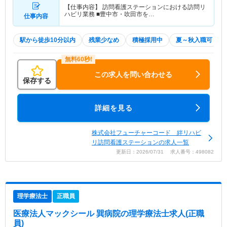
【仕事内容】 訪問看護ステーションにおける訪問リ
ハビリ業務 ■豊中市・吹田市を…
仕事内容
駅から徒歩10分以内
残業少なめ
積極採用中
夏～秋入職可
この求人を問い合わせる
保存する
詳細を見る
株式会社フューチャーコード 絆リハビ
リ訪問看護ステーションの求人一覧
更新日：2026/07/31 求人番号：498082
理学療法士
正職員
医療法人マックシール 巽病院
の理学療法士求人(正職
員)