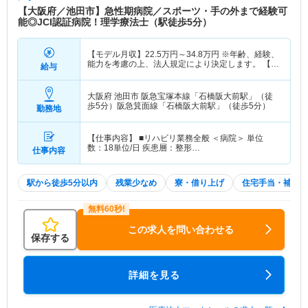
【大阪府／池田市】急性期病院／スポーツ・手の外まで経験可
能◎JCI認証病院！理学療法士（駅徒歩5分）
【モデル月収】
22.5
万円～
34.8
万円
※年齢、経験、
能力を考慮の上、法人規定により決定します。 【モ
給与
デル年収】
390
万円～
450
万円
※年齢、経験、能力
を考慮の上、法人規定により決定します。
大阪府 池田市
阪急宝塚本線「石橋阪大前駅」（徒
歩5分）阪急箕面線「石橋阪大前駅」（徒歩5分）
勤務地
【仕事内容】 ■リハビリ業務全般 ＜病院＞ 単位
数：18単位/日 疾患層：整形…
仕事内容
駅から徒歩5分以内
残業少なめ
寮・借り上げ
住宅手当・補助
この求人を問い合わせる
保存する
詳細を見る