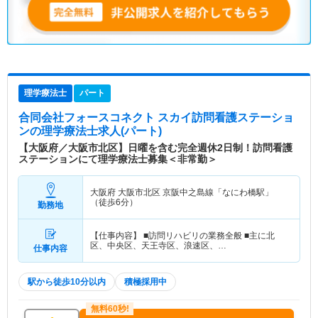
理学療法士
パート
合同会社フォースコネクト スカイ訪問看護ステーショ
ン
の理学療法士求人(パート)
【大阪府／大阪市北区】日曜を含む完全週休2日制！訪問看護
ステーションにて理学療法士募集＜非常勤＞
大阪府 大阪市北区
京阪中之島線「なにわ橋駅」
（徒歩6分）
勤務地
【仕事内容】 ■訪問リハビリの業務全般 ■主に北
区、中央区、天王寺区、浪速区、…
仕事内容
駅から徒歩10分以内
積極採用中