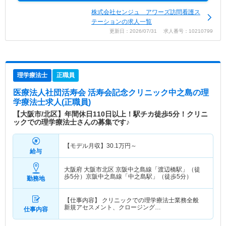
株式会社センジュ アワーズ訪問看護ス
テーションの求人一覧
更新日：2026/07/31 求人番号：10210799
理学療法士
正職員
医療法人社団活寿会 活寿会記念クリニック中之島
の理
学療法士求人(正職員)
【大阪市/北区】年間休日110日以上！駅チカ徒歩5分！クリニ
ックでの理学療法士さんの募集です♪
【モデル月収】
30.1
万円～
給与
大阪府 大阪市北区
京阪中之島線「渡辺橋駅」（徒
歩5分）京阪中之島線「中之島駅」（徒歩5分）
勤務地
【仕事内容】 クリニックでの理学療法士業務全般
新規アセスメント、クロージング…
仕事内容