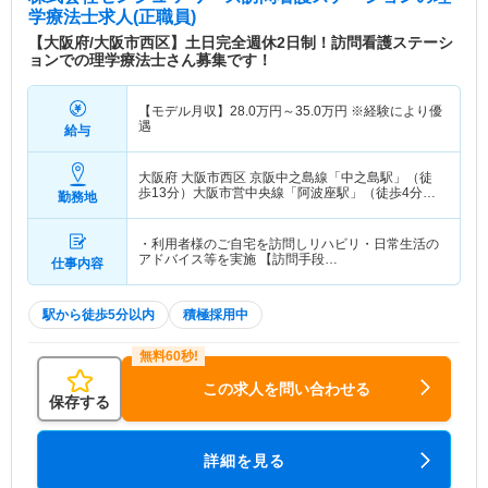
学療法士求人(正職員)
【大阪府/大阪市西区】土日完全週休2日制！訪問看護ステーシ
ョンでの理学療法士さん募集です！
【モデル月収】
28.0
万円～
35.0
万円
※経験により優
遇
給与
大阪府 大阪市西区
京阪中之島線「中之島駅」（徒
歩13分）大阪市営中央線「阿波座駅」（徒歩4分）
勤務地
他
・利用者様のご自宅を訪問しリハビリ・日常生活の
アドバイス等を実施 【訪問手段…
仕事内容
駅から徒歩5分以内
積極採用中
この求人を問い合わせる
保存する
詳細を見る