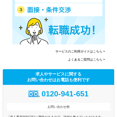
近鉄長野線
近鉄けいはんな線
南海電気鉄道
南海空港線
南海高野線
南海多奈川線
南海高師浜線
北大阪急行電鉄
水間鉄道
大阪高速鉄道大阪モノレール
大阪高速鉄道国際文化公園都
阪堺電気軌道上町線
市モノレール
サービスのご利用ガイドはこちら >
阪堺電気軌道阪堺線
能勢電鉄妙見線
よくあるご質問はこちら >
南海泉北線
求人やサービスに関する
お問い合わせはお電話も便利です
0120-941-651
お問い合わせ例
「求人番号9084761に興味があるので、詳細を教えていただけます