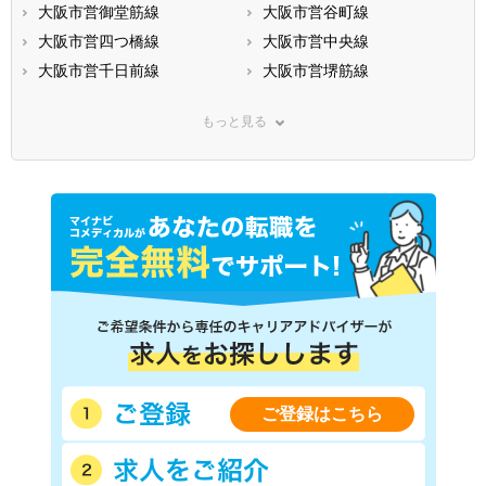
大阪市営御堂筋線
大阪市営谷町線
大阪市営四つ橋線
大阪市営中央線
大阪市営千日前線
大阪市営堺筋線
大阪市営今里筋線
大阪市営長堀鶴見緑地線
もっと見る
大阪市営南港ポートタウン線
ＪＲ東海道本線(米原－神戸)
ＪＲ関西本線(亀山－難波)
ＪＲ片町線
ＪＲ福知山線
ＪＲ大阪環状線
ＪＲ東西線
ＪＲ阪和線(天王寺－和歌山)
ＪＲ関西空港線
ＪＲ桜島線
ＪＲおおさか東線
阪神本線
阪神なんば線
京阪本線
京阪交野線
阪急神戸本線
阪急宝塚本線
阪急京都本線
阪急箕面線
阪急千里線
ご登録はこちら
近鉄大阪線
近鉄奈良線
近鉄難波線
近鉄南大阪線
近鉄道明寺線
近鉄信貴線