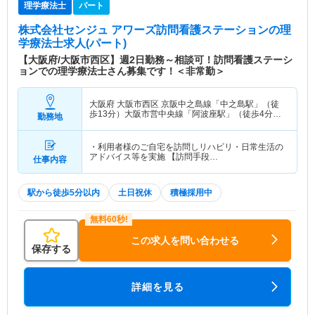
理学療法士
パート
株式会社センジュ アワーズ訪問看護ステーション
の理
学療法士求人(パート)
【大阪府/大阪市西区】週2日勤務～相談可！訪問看護ステーシ
ョンでの理学療法士さん募集です！＜非常勤＞
大阪府 大阪市西区
京阪中之島線「中之島駅」（徒
歩13分）大阪市営中央線「阿波座駅」（徒歩4分）
勤務地
他
・利用者様のご自宅を訪問しリハビリ・日常生活の
アドバイス等を実施 【訪問手段…
仕事内容
駅から徒歩5分以内
土日祝休
積極採用中
この求人を問い合わせる
保存する
詳細を見る