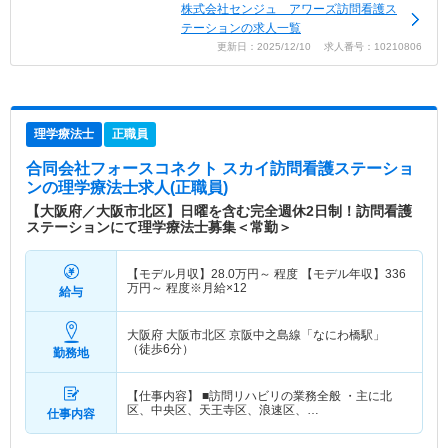
株式会社センジュ アワーズ訪問看護ス
テーションの求人一覧
更新日：2025/12/10 求人番号：10210806
理学療法士
正職員
合同会社フォースコネクト スカイ訪問看護ステーショ
ン
の理学療法士求人(正職員)
【大阪府／大阪市北区】日曜を含む完全週休2日制！訪問看護
ステーションにて理学療法士募集＜常勤＞
【モデル月収】
28.0
万円～
程度 【モデル年収】
336
万円～
程度※月給×12
給与
大阪府 大阪市北区
京阪中之島線「なにわ橋駅」
（徒歩6分）
勤務地
【仕事内容】 ■訪問リハビリの業務全般 ・主に北
区、中央区、天王寺区、浪速区、…
仕事内容