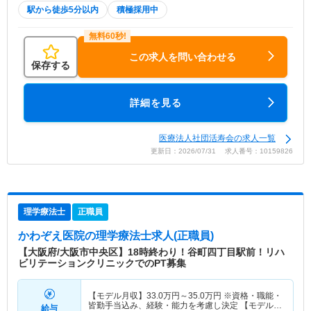
駅から徒歩5分以内
積極採用中
この求人を問い合わせる
保存する
詳細を見る
医療法人社団活寿会の求人一覧
更新日：2026/07/31 求人番号：10159826
理学療法士
正職員
かわぞえ医院
の理学療法士求人(正職員)
【大阪府/大阪市中央区】18時終わり！谷町四丁目駅前！リハ
ビリテーションクリニックでのPT募集
【モデル月収】
33.0
万円～
35.0
万円
※資格・職能・
皆勤手当込み、経験・能力を考慮し決定 【モデル年
給与