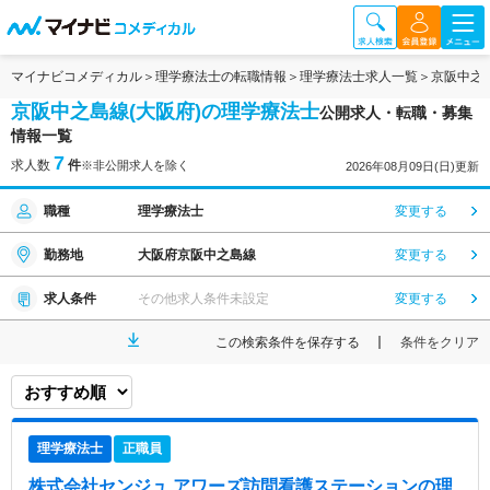
マイナビコメディカル
理学療法士の転職情報
理学療法士求人一覧
京阪中之
京阪中之島線(大阪府)の理学療法士
公開求人・転職・募集
情報一覧
7
求人数
件
※非公開求人を除く
2026年08月09日(日)更新
職種
理学療法士
変更する
勤務地
大阪府京阪中之島線
変更する
求人条件
その他求人条件未設定
変更する
この検索条件を保存する
条件をクリア
理学療法士
正職員
株式会社センジュ アワーズ訪問看護ステーション
の理