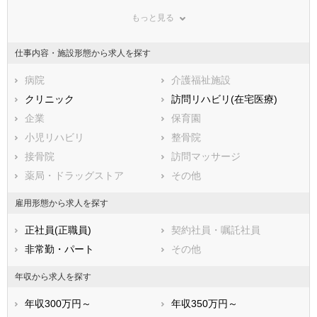
群馬県
埼玉県
千葉県
もっと見る
東京都
神奈川県
新潟県
山梨県
長野県
富山県
仕事内容・施設形態から求人を探す
石川県
福井県
岐阜県
静岡県
病院
愛知県
介護福祉施設
三重県
滋賀県
クリニック
京都府
訪問リハビリ(在宅医療)
大阪府
兵庫県
企業
奈良県
保育園
和歌山県
鳥取県
小児リハビリ
島根県
整骨院
岡山県
広島県
接骨院
山口県
訪問マッサージ
徳島県
香川県
薬局・ドラッグストア
愛媛県
その他
高知県
福岡県
佐賀県
長崎県
雇用形態から求人を探す
熊本県
大分県
宮崎県
正社員(正職員)
契約社員・嘱託社員
鹿児島県
沖縄県
非常勤・パート
その他
年収から求人を探す
年収300万円～
年収350万円～