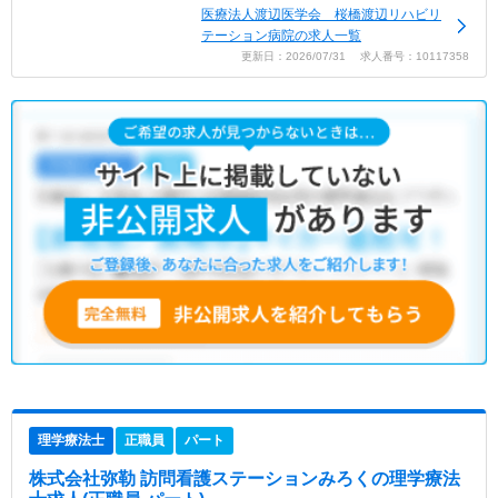
医療法人渡辺医学会 桜橋渡辺リハビリ
テーション病院の求人一覧
更新日：2026/07/31 求人番号：10117358
理学療法士
正職員
パート
株式会社弥勒 訪問看護ステーションみろく
の理学療法