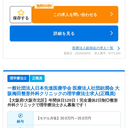
この求人を問い合わせる
保存する
詳細を見る
医療法人銀嶺会の求人一覧
更新日：2026/06/03 求人番号：9771190
理学療法士
正職員
一般社団法人日本先進医療学会 医療法人社団紡潤会 大
阪梅田整形外科クリニック
の理学療法士求人(正職員)
【大阪府/大阪市北区】年間休日120日！完全週休2日制◎整形
外科クリニックで理学療法士さん募集です！
【モデル月収】
30.0
万円～
35.0
万円
給与