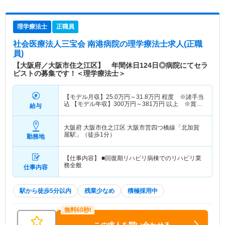
理学療法士
正職員
社会医療法人三宝会 南港病院
の理学療法士求人(正職
員)
【大阪府／大阪市住之江区】 年間休日124日◎病院にてセラ
ピストの募集です！＜理学療法士＞
【モデル月収】
25.0
万円～
31.8
万円
程度 ※諸手当
込 【モデル年収】
300
万円～
381
万円
以上 ※賞与
給与
別
大阪府 大阪市住之江区
大阪市営四つ橋線「北加賀
屋駅」（徒歩1分）
勤務地
【仕事内容】 ■回復期リハビリ病棟でのリハビリ業
務全般
仕事内容
駅から徒歩5分以内
残業少なめ
積極採用中