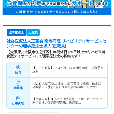
理学療法士
正職員
社会医療法人三宝会 南港病院 リハビリデイサービスセ
ンター
の理学療法士求人(正職員)
【大阪府／大阪市住之江区】年間休日120日以上☆リハビリ特
化型デイサービスにて理学療法士の募集です！
【モデル月収】
23.3
万円～
27.0
万円
程度 ※諸手当
込み
給与
大阪府 大阪市住之江区
大阪市営四つ橋線「住之江
公園駅」（徒歩5分）大阪市営南港ポートタウン線
勤務地
「住之江公園駅」（徒歩5分）
【仕事内容】 ■リハビリ特化型デイサービスにてご
利用者様の体調管理業務、送迎業…
仕事内容