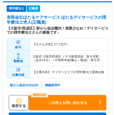
理学療法士
正職員
有限会社ほたるケアサービス ほたるデイサービス
の理
学療法士求人(正職員)
【大阪市/西成区】駅から徒歩圏内！残業少なめ！デイサービス
での理学療法士さんの募集です♪
【モデル月収】
27.3
万円～
給与
大阪府 大阪市西成区
ＪＲ大阪環状線「新今宮駅」
（徒歩14分）ＪＲ関西本線(亀山－難波)「新今宮
勤務地
駅」（徒歩14分） 他
【仕事内容】 デイサービスでの理学療法士業務全般
仕事内容
駅から徒歩10分以内
積極採用中
この求人を問い合わせる
保存する