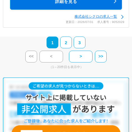
詳細を見る
株式会社シクロの求人一覧
更新日：2026/07/31 求人番号：9052029
1
2
3
<<
<
>
>>
（1～20件目を表示中）