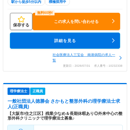
駅から徒歩5分以内
積極採用中
この求人を問い合わせる
保存する
詳細を見る
社会医療法人三宝会 南港病院の求人一
覧
更新日：2026/07/31 求人番号：10232338
理学療法士
正職員
一般社団法人徳勝会 さかもと整形外科
の理学療法士求
人(正職員)
【大阪市/住之江区】残業少なめ＆長期休暇あり◎外来中心の整
形外科クリニックで理学療法士募集♪