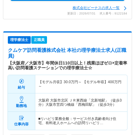
株式会社ビーナスの求人一覧
更新日：2026/07/31 求人番号：9122184
理学療法士
正職員
クムケア訪問看護株式会社 本社
の理学療法士求人(正職
員)
【大阪府／大阪市】年間休日110日以上！残業ほぼゼロ×定着率
高い訪問看護ステーションでの理学療法士☆
【モデル月収】
30.0
万円～
【モデル年収】
400
万円
～
給与
大阪府 大阪市北区
ＪＲ東西線「北新地駅」（徒歩3
分）大阪市営四つ橋線「西梅田駅」（徒歩3分）
勤務地
■リハビリ業務全般：サービス付き高齢者向け住
宅、有料老人ホームへの訪問リハビリ…
仕事内容