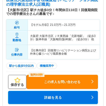
の理学療法士求人(正職員)
【大阪市/北区】駅チカ徒歩3分！年間休日110日！回復期病院
での理学療法士さんの募集です♪
【モデル月収】
21.0
万円～
21.3
万円
給与
大阪府 大阪市北区
ＪＲ東西線「北新地駅」（徒歩3
分）阪神本線「大阪梅田(阪神)駅」（徒歩3分） 他
勤務地
【仕事内容】 回復期リハビリテーション病院および
外来心臓リハビリ職業務全般
仕事内容
駅から徒歩5分以内
積極採用中
この求人を問い合わせる
保存する
詳細を見る