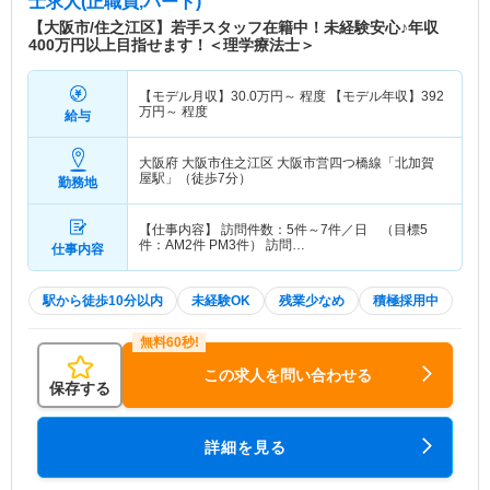
士求人(正職員,パート)
【大阪市/住之江区】若手スタッフ在籍中！未経験安心♪年収
400万円以上目指せます！＜理学療法士＞
【モデル月収】
30.0
万円～
程度 【モデル年収】
392
万円～
程度
給与
大阪府 大阪市住之江区
大阪市営四つ橋線「北加賀
屋駅」（徒歩7分）
勤務地
【仕事内容】 訪問件数：5件～7件／日 （目標5
件：AM2件 PM3件） 訪問…
仕事内容
駅から徒歩10分以内
未経験OK
残業少なめ
積極採用中
この求人を問い合わせる
保存する
詳細を見る