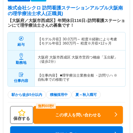
株式会社シクロ 訪問看護ステーションアルブル大阪南
の理学療法士求人(正職員)
【大阪府／大阪市西成区】年間休日116日♪訪問看護ステーショ
ンにて理学療法士さんの募集です！
【モデル月収】
30.0
万円～
程度※経験により考慮
【モデル年収】
360
万円～
程度※月収×12ヶ月
給与
大阪府 大阪市西成区
大阪市営四つ橋線「玉出駅」
（徒歩2分）
勤務地
【仕事内容】 ■理学療法士業務全般 ・訪問リハ ※
自転車での移動です
仕事内容
駅から徒歩5分以内
積極採用中
夏～秋入職可
この求人を問い合わせる
保存する