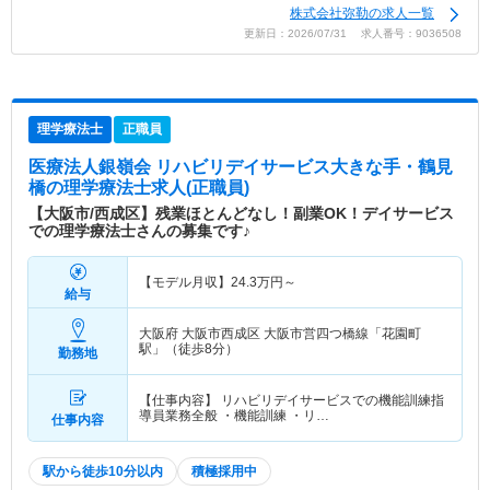
株式会社弥勒の求人一覧
更新日：2026/07/31 求人番号：9036508
理学療法士
正職員
医療法人銀嶺会 リハビリデイサービス大きな手・鶴見
橋
の理学療法士求人(正職員)
【大阪市/西成区】残業ほとんどなし！副業OK！デイサービス
での理学療法士さんの募集です♪
【モデル月収】
24.3
万円～
給与
大阪府 大阪市西成区
大阪市営四つ橋線「花園町
駅」（徒歩8分）
勤務地
【仕事内容】 リハビリデイサービスでの機能訓練指
導員業務全般 ・機能訓練 ・リ…
仕事内容
駅から徒歩10分以内
積極採用中