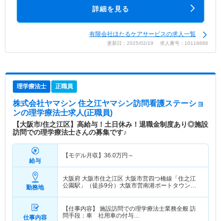
詳細を見る
有限会社ほたるケアサービスの求人一覧
更新日：2025/02/19 求人番号：10118686
理学療法士
正職員
株式会社ヤマシン 住之江ヤマシン訪問看護ステーショ
ン
の理学療法士求人(正職員)
【大阪市/住之江区】高給与！土日休み！退職金制度あり◎施設
訪問での理学療法士さんの募集です♪
【モデル月収】
36.0
万円～
給与
大阪府 大阪市住之江区
大阪市営四つ橋線「住之江
公園駅」（徒歩9分）大阪市営南港ポートタウン線
勤務地
「住之江公園駅」（徒歩9分）
【仕事内容】 施設訪問での理学療法士業務全般 訪
問手段：車 社用車の付与…
仕事内容