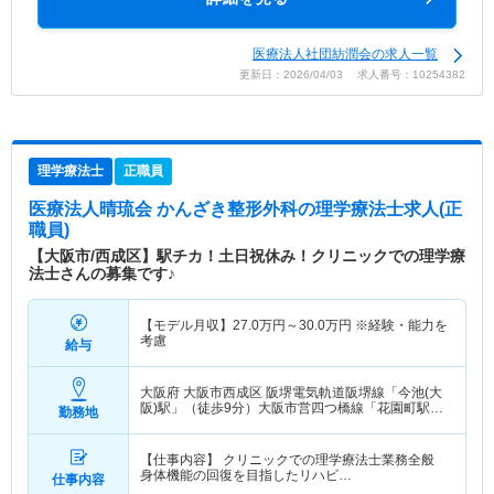
医療法人社団紡潤会の求人一覧
更新日：2026/04/03 求人番号：10254382
理学療法士
正職員
医療法人晴琉会 かんざき整形外科
の理学療法士求人(正
職員)
【大阪市/西成区】駅チカ！土日祝休み！クリニックでの理学療
法士さんの募集です♪
【モデル月収】
27.0
万円～
30.0
万円
※経験・能力を
考慮
給与
大阪府 大阪市西成区
阪堺電気軌道阪堺線「今池(大
阪)駅」（徒歩9分）大阪市営四つ橋線「花園町駅」
勤務地
（徒歩3分）
【仕事内容】 クリニックでの理学療法士業務全般
身体機能の回復を目指したリハビ…
仕事内容