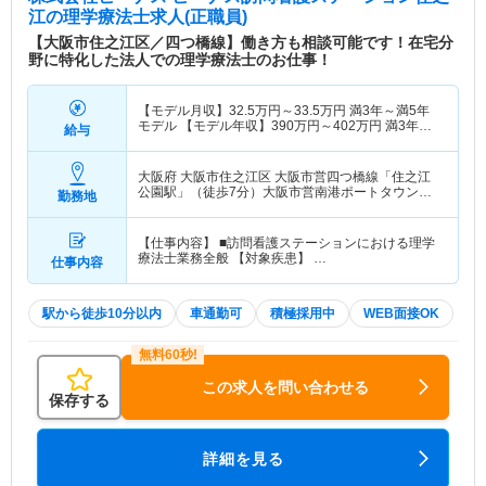
江
の理学療法士求人(正職員)
【大阪市住之江区／四つ橋線】働き方も相談可能です！在宅分
野に特化した法人での理学療法士のお仕事！
【モデル月収】
32.5
万円～
33.5
万円
満3年～満5年
モデル 【モデル年収】
390
万円～
402
万円
満3年～
給与
満5年モデル
大阪府 大阪市住之江区
大阪市営四つ橋線「住之江
公園駅」（徒歩7分）大阪市営南港ポートタウン線
勤務地
「住之江公園駅」（徒歩7分）
【仕事内容】 ■訪問看護ステーションにおける理学
療法士業務全般 【対象疾患】 …
仕事内容
駅から徒歩10分以内
車通勤可
積極採用中
WEB面接OK
この求人を問い合わせる
保存する
詳細を見る