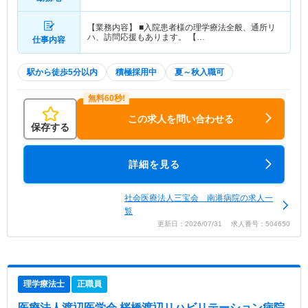
【業務内容】 ■入院患者様の理学療法全般、通所リ
ハ、訪問応援もあります。 【…
仕事内容
駅から徒歩5分以内
積極採用中
夏～秋入職可
この求人を問い合わせる
保存する
詳細を見る
社会医療法人三宝会 南港病院の求人一
覧
更新日：2026/07/31 求人番号：504650
理学療法士
正職員
医療法人渡辺医学会 桜橋渡辺リハビリテーション病院