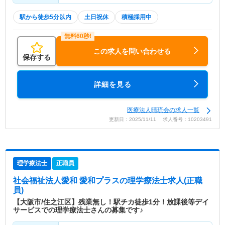
駅から徒歩5分以内
土日祝休
積極採用中
この求人を問い合わせる
保存する
詳細を見る
医療法人晴琉会の求人一覧
更新日：2025/11/11 求人番号：10203491
理学療法士
正職員
社会福祉法人愛和 愛和プラス
の理学療法士求人(正職
員)
【大阪市/住之江区】残業無し！駅チカ徒歩1分！放課後等デイ
サービスでの理学療法士さんの募集です♪