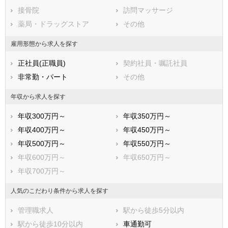
広島県
接骨院
山口県
訪問マッサージ
徳島県
香川県
薬局・ドラッグストア
愛媛県
その他
高知県
福岡県
佐賀県
長崎県
雇用形態から求人を探す
熊本県
大分県
宮崎県
正社員(正職員)
契約社員・嘱託社員
鹿児島県
沖縄県
非常勤・パート
その他
年収から求人を探す
年収300万円～
年収350万円～
年収400万円～
年収450万円～
年収500万円～
年収550万円～
年収600万円～
年収650万円～
年収700万円～
人気のこだわり条件から求人を探す
管理職求人
駅から徒歩5分以内
駅から徒歩10分以内
車通勤可