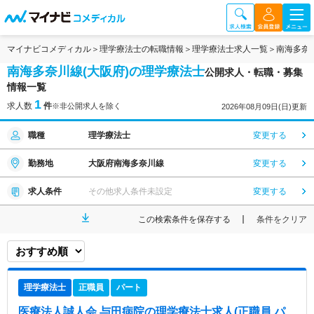
マイナビコメディカル
理学療法士の転職情報
理学療法士求人一覧
南海多奈
南海多奈川線(大阪府)の理学療法士
公開求人・転職・募集
情報一覧
1
求人数
件
※非公開求人を除く
2026年08月09日(日)更新
職種
理学療法士
変更する
勤務地
大阪府南海多奈川線
変更する
求人条件
その他求人条件未設定
変更する
この検索条件を保存する
条件をクリア
理学療法士
正職員
パート
医療法人誠人会 与田病院
の理学療法士求人(正職員,パ