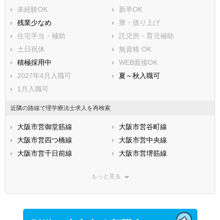
未経験OK
新卒OK
残業少なめ
寮・借り上げ
住宅手当・補助
託児所・育児補助
土日祝休
無資格 OK
積極採用中
WEB面接OK
2027年4月入職可
夏～秋入職可
1月入職可
近隣の路線で理学療法士求人を再検索
大阪市営御堂筋線
大阪市営谷町線
大阪市営四つ橋線
大阪市営中央線
大阪市営千日前線
大阪市営堺筋線
大阪市営今里筋線
大阪市営長堀鶴見緑地線
もっと見る
大阪市営南港ポートタウン線
ＪＲ東海道本線(米原－神戸)
ＪＲ関西本線(亀山－難波)
ＪＲ片町線
ＪＲ福知山線
ＪＲ大阪環状線
ＪＲ東西線
ＪＲ阪和線(天王寺－和歌山)