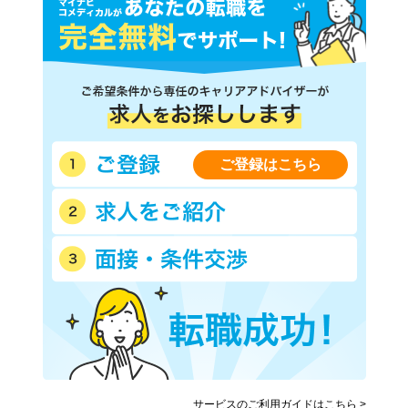
ＪＲ関西空港線
ＪＲ桜島線
ＪＲおおさか東線
阪神本線
阪神なんば線
京阪本線
京阪交野線
京阪中之島線
阪急神戸本線
阪急宝塚本線
阪急京都本線
阪急箕面線
ご登録はこちら
阪急千里線
近鉄大阪線
近鉄奈良線
近鉄難波線
近鉄南大阪線
近鉄道明寺線
近鉄信貴線
近鉄長野線
近鉄けいはんな線
南海電気鉄道
南海空港線
南海高野線
南海高師浜線
北大阪急行電鉄
水間鉄道
大阪高速鉄道大阪モノレール
大阪高速鉄道国際文化公園都
阪堺電気軌道上町線
市モノレール
サービスのご利用ガイドはこちら >