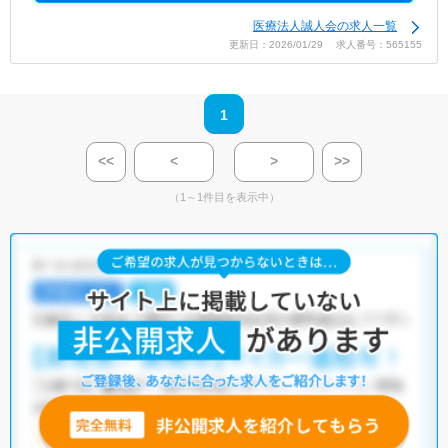
医療法人誠人会の求人一覧
更新日：2026/01/29 求人番号：565155
1
<<
<
>
>>
（1～1件目を表示中）