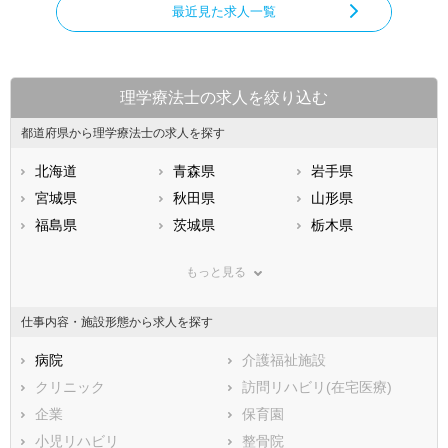
最近見た求人一覧
理学療法士の求人を絞り込む
都道府県から理学療法士の求人を探す
北海道
青森県
岩手県
宮城県
秋田県
山形県
福島県
茨城県
栃木県
群馬県
埼玉県
千葉県
もっと見る
東京都
神奈川県
新潟県
山梨県
長野県
富山県
仕事内容・施設形態から求人を探す
石川県
福井県
岐阜県
静岡県
病院
愛知県
介護福祉施設
三重県
滋賀県
クリニック
京都府
訪問リハビリ(在宅医療)
大阪府
兵庫県
企業
奈良県
保育園
和歌山県
鳥取県
小児リハビリ
島根県
整骨院
岡山県