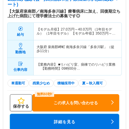
ート)
【大阪府泉南郡／南海多奈川線】療養病床に加え、回復期立ち
上げた病院にて理学療法士の募集です◎
【モデル月収】
27.0
万円～
40.0
万円
（1年目モデ
ル） （1年目モデル） 【モデル年収】
350
万円～
給与
550
万円
程度
大阪府 泉南郡岬町
南海多奈川線「多奈川駅」（徒
歩11分）
勤務地
【業務内容】 ■リハビリ室、病棟でのリハビリ業務
【勤務時間】09時00分…
仕事内容
車通勤可
残業少なめ
積極採用中
夏～秋入職可
この求人を問い合わせる
保存する
詳細を見る