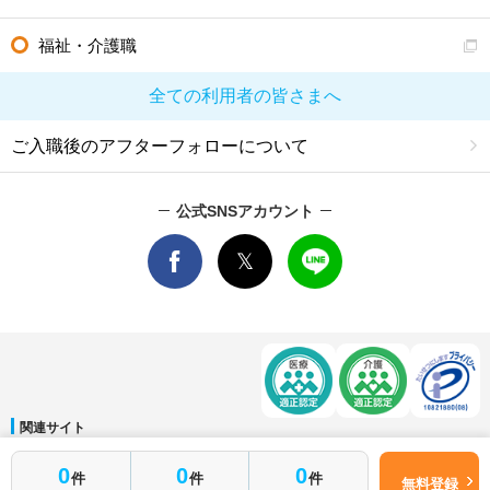
福祉・介護職
全ての利用者の皆さまへ
ご入職後のアフターフォローについて
公式SNSアカウント
関連サイト
マイナビDOCTOR
│
マイナビ看護師
│
マイナビ薬剤師
│
マイナビ保育士
0
0
0
件
件
件
運営会社
無料登録