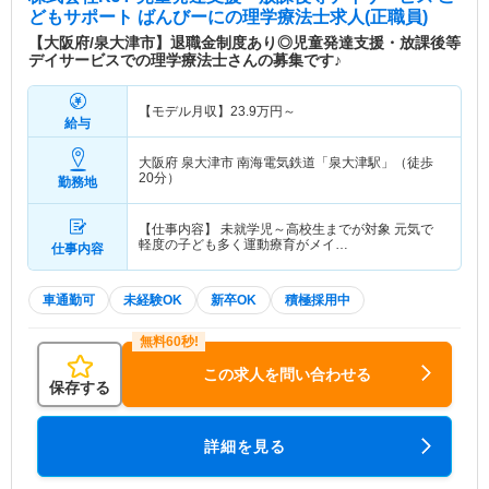
どもサポート ばんびーに
の理学療法士求人(正職員)
【大阪府/泉大津市】退職金制度あり◎児童発達支援・放課後等
デイサービスでの理学療法士さんの募集です♪
【モデル月収】
23.9
万円～
給与
大阪府 泉大津市
南海電気鉄道「泉大津駅」（徒歩
20分）
勤務地
【仕事内容】 未就学児～高校生までが対象 元気で
軽度の子ども多く運動療育がメイ…
仕事内容
車通勤可
未経験OK
新卒OK
積極採用中
この求人を問い合わせる
保存する
詳細を見る