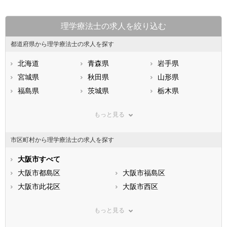
理学療法士の求人を絞り込む
都道府県から理学療法士の求人を探す
北海道
青森県
岩手県
宮城県
秋田県
山形県
福島県
茨城県
栃木県
群馬県
埼玉県
千葉県
もっと見る
東京都
神奈川県
新潟県
山梨県
長野県
富山県
市区町村から理学療法士の求人を探す
石川県
福井県
岐阜県
静岡県
大阪市すべて
愛知県
三重県
滋賀県
大阪市都島区
京都府
大阪市福島区
大阪府
兵庫県
大阪市此花区
奈良県
大阪市西区
和歌山県
鳥取県
大阪市港区
島根県
大阪市大正区
岡山県
もっと見る
広島県
大阪市天王寺区
山口県
大阪市浪速区
徳島県