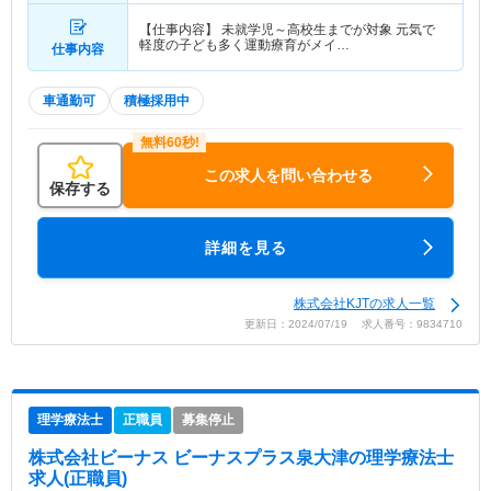
【仕事内容】 未就学児～高校生までが対象 元気で
軽度の子ども多く運動療育がメイ…
仕事内容
車通勤可
積極採用中
この求人を問い合わせる
保存する
詳細を見る
株式会社KJTの求人一覧
更新日：2024/07/19 求人番号：9834710
理学療法士
正職員
募集停止
株式会社ビーナス ビーナスプラス泉大津
の理学療法士
求人(正職員)