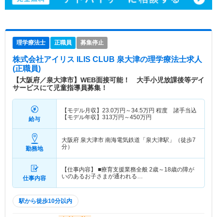
理学療法士
正職員
募集停止
株式会社アイリス ILIS CLUB 泉大津
の理学療法士求人
(正職員)
【大阪府／泉大津市】WEB面接可能！ 大手小児放課後等デイ
サービスにて児童指導員募集！
【モデル月収】
23.0
万円～
34.5
万円
程度 諸手当込
【モデル年収】
313
万円～
450
万円
給与
大阪府 泉大津市
南海電気鉄道「泉大津駅」（徒歩7
分）
勤務地
【仕事内容】 ■療育支援業務全般 2歳～18歳の障が
いのあるお子さまが通われる…
仕事内容
駅から徒歩10分以内