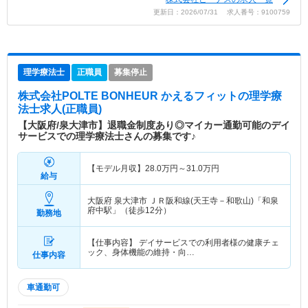
更新日：2026/07/31 求人番号：9100759
理学療法士
正職員
募集停止
株式会社POLTE BONHEUR かえるフィット
の理学療
法士求人(正職員)
【大阪府/泉大津市】退職金制度あり◎マイカー通勤可能のデイ
サービスでの理学療法士さんの募集です♪
【モデル月収】
28.0
万円～
31.0
万円
給与
大阪府 泉大津市
ＪＲ阪和線(天王寺－和歌山)「和泉
府中駅」（徒歩12分）
勤務地
【仕事内容】 デイサービスでの利用者様の健康チェ
ック、身体機能の維持・向…
仕事内容
車通勤可