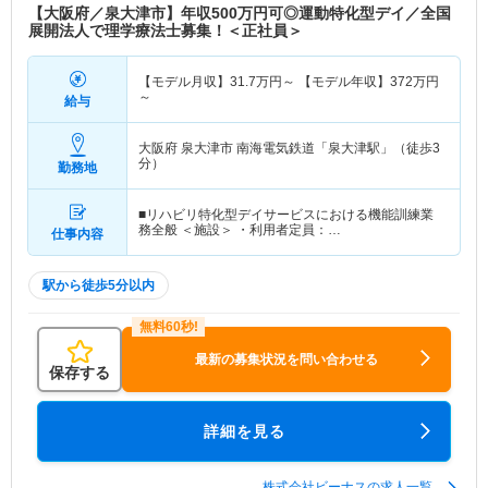
【大阪府／泉大津市】年収500万円可◎運動特化型デイ／全国
展開法人で理学療法士募集！＜正社員＞
【モデル月収】
31.7
万円～
【モデル年収】
372
万円
～
給与
大阪府 泉大津市
南海電気鉄道「泉大津駅」（徒歩3
分）
勤務地
■リハビリ特化型デイサービスにおける機能訓練業
務全般 ＜施設＞ ・利用者定員：…
仕事内容
駅から徒歩5分以内
最新の募集状況を問い合わせる
保存する
詳細を見る
株式会社ビーナスの求人一覧