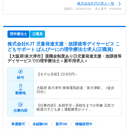
株式会社KJTの求人一覧
更新日：2026/07/16 求人番号：9763404
理学療法士
正職員
株式会社KJT 児童発達支援・放課後等デイサービス こ
どもサポート ばんびーに
の理学療法士求人(正職員)
【大阪府/泉大津市】退職金制度あり◎児童発達支援・放課後等
デイサービスでの理学療法士＜新卒用求人＞
【モデル月収】
23.9
万円～
給与
大阪府 泉大津市
南海電気鉄道「泉大津駅」（徒歩
20分）
勤務地
【仕事内容】 未就学児～高校生までが対象 元気で
軽度の子ども多く運動療育がメイ…
仕事内容
車通勤可
未経験OK
新卒OK
積極採用中