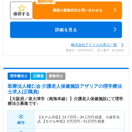
最新の募集状況を問い合わせる
保存する
詳細を見る
株式会社アイリスの求人一覧
更新日：2025/05/21 求人番号：9118260
理学療法士
正職員
募集停止
医療法人穂仁会 介護老人保健施設アザリア
の理学療法
士求人(正職員)
【大阪府／泉大津市（南海本線）】介護老人保健施設にて理学
療法士募集です♪
【モデル月収】
24.7
万円～
34.1
万円
程度 ※諸手当
込 【モデル年収】
375
万円～
513
万円
程度
給与