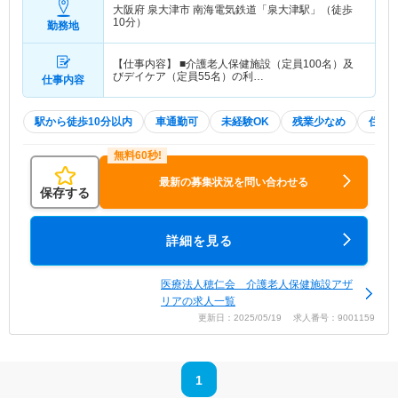
大阪府 泉大津市
南海電気鉄道「泉大津駅」（徒歩
10分）
勤務地
【仕事内容】 ■介護老人保健施設（定員100名）及
びデイケア（定員55名）の利…
仕事内容
駅から徒歩10分以内
車通勤可
未経験OK
残業少なめ
住宅
最新の募集状況を問い合わせる
保存する
詳細を見る
医療法人穂仁会 介護老人保健施設アザ
リアの求人一覧
更新日：2025/05/19 求人番号：9001159
1