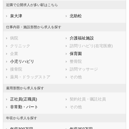
香川県
大阪市西淀川区
愛媛県
大阪市東淀川区
高知県
近隣で公開求人が多い駅はこちら
福岡県
大阪市東成区
佐賀県
大阪市生野区
長崎県
熊本県
大阪市旭区
泉大津
大分県
大阪市城東区
北助松
宮崎県
鹿児島県
大阪市阿倍野区
沖縄県
大阪市住吉区
仕事内容・施設形態から求人を探す
大阪市東住吉区
大阪市西成区
病院
介護福祉施設
大阪市淀川区
大阪市鶴見区
クリニック
訪問リハビリ(在宅医療)
大阪市住之江区
大阪市平野区
企業
保育園
大阪市北区
大阪市中央区
小児リハビリ
整骨院
堺市すべて
接骨院
訪問マッサージ
堺市堺区
堺市中区
薬局・ドラッグストア
その他
堺市東区
堺市西区
堺市南区
堺市北区
雇用形態から求人を探す
堺市美原区
正社員(正職員)
契約社員・嘱託社員
市部
非常勤・パート
その他
岸和田市
豊中市
池田市
吹田市
年収から求人を探す
泉大津市
高槻市