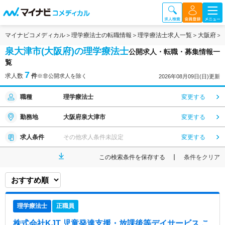
マイナビコメディカル
理学療法士の転職情報
理学療法士求人一覧
大阪府
泉大津市(大阪府)の理学療法士
公開求人・転職・募集情報一
覧
7
求人数
件
※非公開求人を除く
2026年08月09日(日)更新
職種
理学療法士
変更する
勤務地
大阪府泉大津市
変更する
求人条件
その他求人条件未設定
変更する
この検索条件を保存する
条件をクリア
理学療法士
正職員
株式会社KJT 児童発達支援・放課後等デイサービス こ