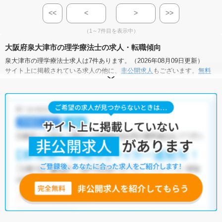
<<
<
>
>>
（1～7件目を表示中）
大阪府泉大津市の理学療法士の求人・転職傾向
泉大津市の理学療法士求人は7件あります。（2026年08月09日更新）
サイト上に掲載されている求人の他に、
非公開求人
もございます。
無料
転職支援サービス
にお申し込みいただくと、全求人からご希望条件に合
う求人を提案させていただきます。
泉大津市の理学療法士求人では以下のような条件が人気です。
・
積極採用中
・
新卒OK
・
残業少なめ
・
正社員(正職員)
・
介護福
祉施設
・
小児リハビリ
・
保育園
他の条件でも人気の求人がございますので、「こだわり条件」から検索
いただくか、お気軽にお問い合わせください。
全国の理学療法士求人
から検索いただくことも可能です。
無料転職支援サービス
にお申し込みいただくと、ご希望条件をヒアリン
グした上で求人をご提案いたします。
ご希望条件がまだ定まっていない方は
人気の希望条件をピックアップし
た求人特集
をぜひご活用ください。