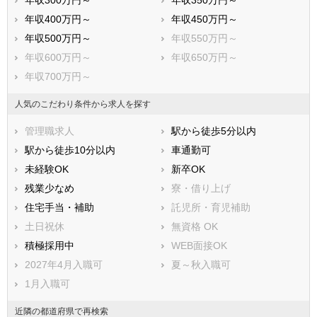
年収300万円～
年収350万円～
貝塚市
守口市
年収400万円～
年収450万円～
枚方市
茨木市
年収500万円～
年収550万円～
八尾市
泉佐野市
年収600万円～
年収650万円～
富田林市
寝屋川市
年収700万円～
河内長野市
松原市
大東市
和泉市
人気のこだわり条件から求人を探す
箕面市
柏原市
管理職求人
駅から徒歩5分以内
羽曳野市
門真市
駅から徒歩10分以内
車通勤可
摂津市
高石市
未経験OK
新卒OK
藤井寺市
東大阪市
残業少なめ
寮・借り上げ
泉南市
四條畷市
住宅手当・補助
託児所・育児補助
交野市
大阪狭山市
土日祝休
無資格 OK
阪南市
三島郡島本町
積極採用中
WEB面接OK
豊能郡豊能町
豊能郡能勢町
2027年4月入職可
夏～秋入職可
泉北郡忠岡町
泉南郡熊取町
1月入職可
泉南郡田尻町
泉南郡岬町
近隣の都道府県で再検索
南河内郡太子町
南河内郡河南町