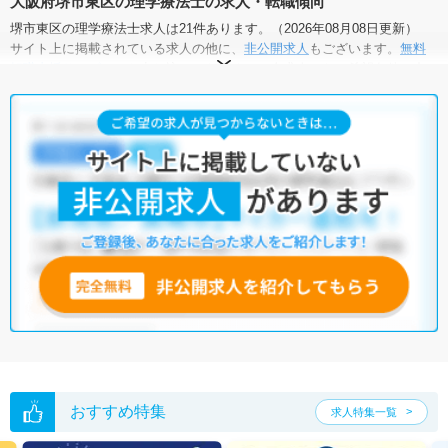
大阪府堺市東区の理学療法士の求人・転職傾向
堺市東区の理学療法士求人は21件あります。（2026年08月08日更新）
サイト上に掲載されている求人の他に、
非公開求人
もございます。
無料
転職支援サービス
にお申し込みいただくと、全求人からご希望条件に合
う求人を提案させていただきます。
堺市東区の理学療法士求人では以下のような条件が人気です。
・
積極採用中
・
新卒OK
・
残業少なめ
・
正社員(正職員)
・
病
院
・
クリニック
・
介護福祉施設
・
訪問リハビリ(在宅医療)
・
保育
園
他の条件でも人気の求人がございますので、「こだわり条件」から検索
いただくか、お気軽にお問い合わせください。
全国の理学療法士求人
から検索いただくことも可能です。
無料転職支援サービス
にお申し込みいただくと、ご希望条件をヒアリン
グした上で求人をご提案いたします。
ご希望条件がまだ定まっていない方は
人気の希望条件をピックアップし
た求人特集
をぜひご活用ください。
転職支援の他、情報収集や募集状況の確認も、お気軽にご相談くださ
い。
おすすめ特集
求人特集一覧