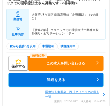
ックでの理学療法士さん募集です♪＜非常勤＞
大阪府 堺市東区
南海高野線「北野田駅」（徒歩5
分）
勤務地
【仕事内容】 クリニックでの理学療法士業務全般
外来リハビリテーション ・テー…
仕事内容
駅から徒歩5分以内
車通勤可
積極採用中
この求人を問い合わせる
保存する
詳細を見る
医療法人薫風会 西川クリニックの求人
一覧
更新日：2025/02/27 求人番号：10148570