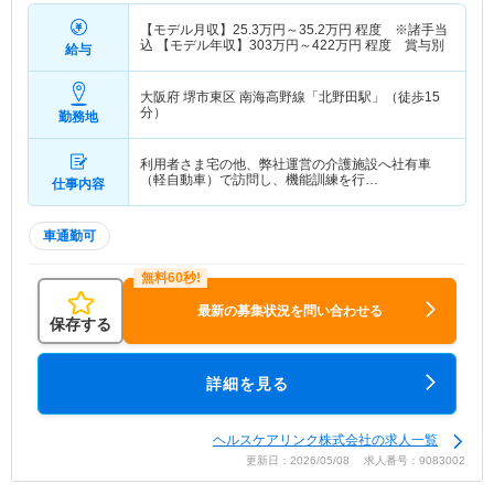
【モデル月収】
25.3
万円～
35.2
万円
程度 ※諸手当
込 【モデル年収】
303
万円～
422
万円
程度 賞与別
給与
大阪府 堺市東区
南海高野線「北野田駅」（徒歩15
分）
勤務地
利用者さま宅の他、弊社運営の介護施設へ社有車
（軽自動車）で訪問し、機能訓練を行…
仕事内容
車通勤可
最新の募集状況を問い合わせる
保存する
詳細を見る
ヘルスケアリンク株式会社の求人一覧
更新日：2026/05/08 求人番号：9083002