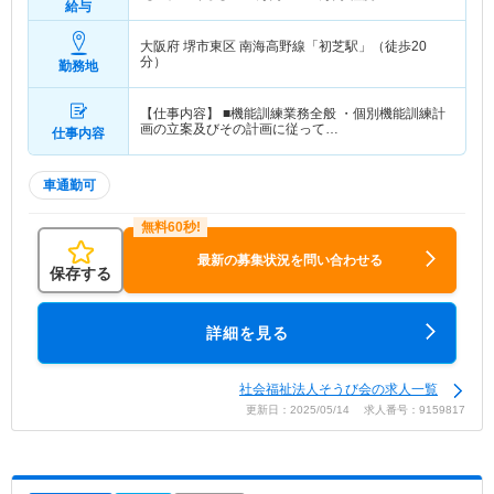
給与
大阪府 堺市東区
南海高野線「初芝駅」（徒歩20
分）
勤務地
【仕事内容】 ■機能訓練業務全般 ・個別機能訓練計
画の立案及びその計画に従って…
仕事内容
車通勤可
最新の募集状況を問い合わせる
保存する
詳細を見る
社会福祉法人そうび会の求人一覧
更新日：2025/05/14 求人番号：9159817