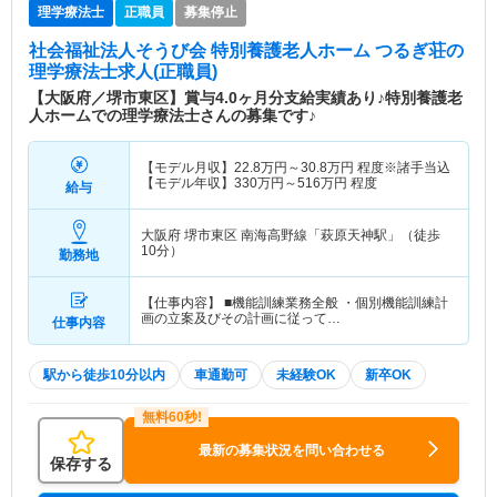
理学療法士
正職員
募集停止
社会福祉法人そうび会 特別養護老人ホーム つるぎ荘
の
理学療法士求人(正職員)
【大阪府／堺市東区】賞与4.0ヶ月分支給実績あり♪特別養護老
人ホームでの理学療法士さんの募集です♪
【モデル月収】
22.8
万円～
30.8
万円
程度※諸手当込
【モデル年収】
330
万円～
516
万円
程度
給与
大阪府 堺市東区
南海高野線「萩原天神駅」（徒歩
10分）
勤務地
【仕事内容】 ■機能訓練業務全般 ・個別機能訓練計
画の立案及びその計画に従って…
仕事内容
駅から徒歩10分以内
車通勤可
未経験OK
新卒OK
最新の募集状況を問い合わせる
保存する