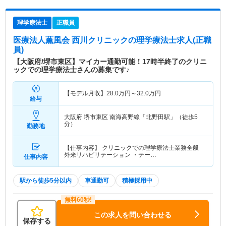
理学療法士
正職員
医療法人薫風会 西川クリニック
の理学療法士求人(正職
員)
【大阪府/堺市東区】マイカー通勤可能！17時半終了のクリニ
ックでの理学療法士さんの募集です♪
【モデル月収】
28.0
万円～
32.0
万円
給与
大阪府 堺市東区
南海高野線「北野田駅」（徒歩5
分）
勤務地
【仕事内容】 クリニックでの理学療法士業務全般
外来リハビリテーション ・テー…
仕事内容
駅から徒歩5分以内
車通勤可
積極採用中
この求人を問い合わせる
保存する