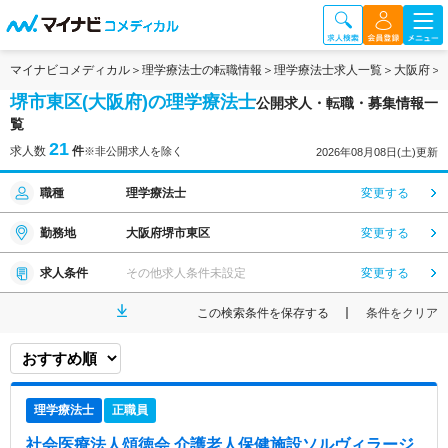
マイナビコメディカル
理学療法士の転職情報
理学療法士求人一覧
大阪府
堺市東区(大阪府)の理学療法士
公開求人・転職・募集情報一
覧
21
求人数
件
※非公開求人を除く
2026年08月08日(土)更新
職種
理学療法士
変更する
勤務地
大阪府堺市東区
変更する
求人条件
その他求人条件未設定
変更する
この検索条件を保存する
条件をクリア
理学療法士
正職員
社会医療法人頌徳会 介護老人保健施設ソルヴィラージ