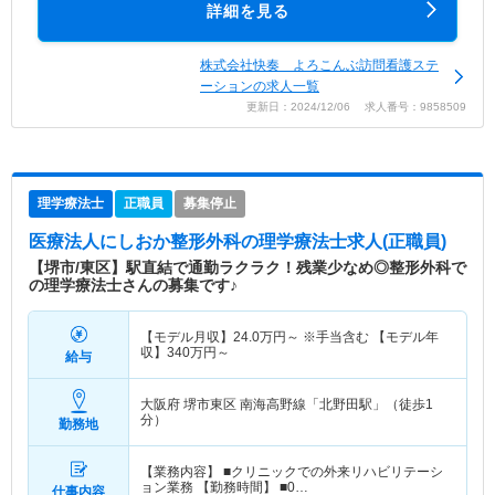
詳細を見る
株式会社快奏 よろこんぶ訪問看護ステ
ーションの求人一覧
更新日：2024/12/06 求人番号：9858509
理学療法士
正職員
募集停止
医療法人にしおか整形外科
の理学療法士求人(正職員)
【堺市/東区】駅直結で通勤ラクラク！残業少なめ◎整形外科で
の理学療法士さんの募集です♪
【モデル月収】
24.0
万円～
※手当含む 【モデル年
収】
340
万円～
給与
大阪府 堺市東区
南海高野線「北野田駅」（徒歩1
分）
勤務地
【業務内容】 ■クリニックでの外来リハビリテーシ
ョン業務 【勤務時間】 ■0…
仕事内容