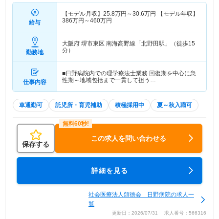
【モデル月収】
25.8
万円～
30.6
万円
【モデル年収】
386
万円～
460
万円
給与
大阪府 堺市東区
南海高野線「北野田駅」（徒歩15
分）
勤務地
■日野病院内での理学療法士業務 回復期を中心に急
性期～地域包括まで一貫して担う…
仕事内容
車通勤可
託児所・育児補助
積極採用中
夏～秋入職可
この求人を問い合わせる
保存する
詳細を見る
社会医療法人頌徳会 日野病院の求人一
覧
更新日：2026/07/31 求人番号：566316