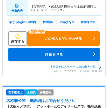
【仕事内容】 ■施設入所利用者または通所利用者に
対するリハビリテーション
仕事内容
駅から徒歩10分以内
車通勤可
残業少なめ
積極採用中
この求人を問い合わせる
保存する
詳細を見る
社会福祉法人ラポール会の求人一覧
更新日：2025/05/13 求人番号：9039218
理学療法士
正職員
募集停止
名称非公開
※詳細はお問合せください
【大阪府／堺市】 アットホームなデイサービスで、機能訓練