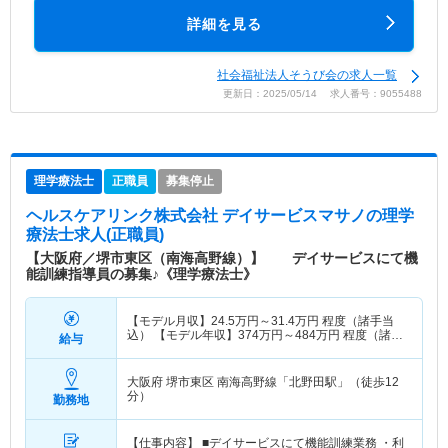
詳細を見る
社会福祉法人そうび会の求人一覧
更新日：2025/05/14 求人番号：9055488
理学療法士
正職員
募集停止
ヘルスケアリンク株式会社 デイサービスマサノ
の理学
療法士求人(正職員)
【大阪府／堺市東区（南海高野線）】 デイサービスにて機
能訓練指導員の募集♪《理学療法士》
【モデル月収】
24.5
万円～
31.4
万円
程度（諸手当
込） 【モデル年収】
374
万円～
484
万円
程度（諸手
給与
当込）
大阪府 堺市東区
南海高野線「北野田駅」（徒歩12
分）
勤務地
【仕事内容】 ■デイサービスにて機能訓練業務 ・利