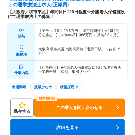
ュ
の理学療法士求人(正職員)
【大阪府／堺市東区】年間休日120日程度☆介護老人保健施設
にて理学療法士の募集！
【モデル月収】
25.8
万円～
固定時間外手当10時間
分を含む 【モデル年収】
386
万円～
賞与3.8ヶ月(前
給与
年度実績)を含む
大阪府 堺市東区
南海高野線「北野田駅」（徒歩15
分）
勤務地
【仕事内容】 ■介護老人保健施設における理学療法
士業務全般 ・個別、集団リハビ…
仕事内容
車通勤可
残業少なめ
積極採用中
この求人を問い合わせる
保存する
詳細を見る