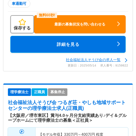
車通勤可
最新の募集状況を問い合わせる
保存する
詳細を見る
社会福祉法人そうび会の求人一覧
更新日：2025/05/14 求人番号：9159822
理学療法士
正職員
募集停止
社会福祉法人そうび会 つるぎ荘・やしも地域サポート
センター
の理学療法士求人(正職員)
【大阪府／堺市東区】賞与4.0ヶ月分支給実績あり♪デイ＆グル
ープホームにて理学療法士の募集＜正社員＞
【モデル年収】
330
万円～
400
万円
程度