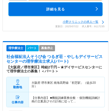
詳細を見る
小野クリニックの求人一覧
更新日：2025/07/22 求人番号：9117235
理学療法士
パート
募集停止
社会福祉法人そうび会 つるぎ荘・やしもデイサービス
センター
の理学療法士求人(パート)
【大阪府／堺市東区】時給2千円～★デイサービスセンターに
て理学療法士の募集！＜パート＞
大阪府 堺市東区
南海高野線「初芝駅」（徒歩20
分）
勤務地
【仕事内容】 ■機能訓練業務全般 ・個別機能訓練計
画の立案及びその計画に従って…
仕事内容