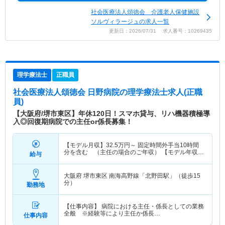
社会医療法人頌徳会 介護老人保健施設
ソルヴィラージュの求人一覧
更新日：2026/07/31 求人番号：10269435
理学療法士
正職員
社会医療法人頌徳会 日野病院
の理学療法士求人(正職
員)
【大阪府/堺市東区】年休120日！スマホ貸与、リハ機器積極導
入◎回復期病院での主任or係長募集！
【モデル月収】
32.5
万円～
固定時間外手当10時間
分を含む （主任の場合のご年収） 【モデル年収】
給与
490
万円～
賞与3.8ヶ月(前年度実績)を含む （主任
の場合のご年収）
大阪府 堺市東区
南海高野線「北野田駅」（徒歩15
分）
勤務地
【仕事内容】 病院における主任・係長としての業務
全般 ※経験等により主任か係長…
仕事内容