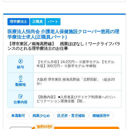
理学療法士
正職員
パート
医療法人恒尚会 介護老人保健施設クローバー悠苑
の理
学療法士求人(正職員,パート)
【堺市東区／南海高野線】 残業ほぼなし！ワークライフバラ
ンスのとれる理学療法士のお仕事
【モデル月収】
24.0
万円～
※新卒モデル 【モデル
年収】
300
万円～
※新卒モデル 年棒制
給与
大阪府 堺市東区
南海高野線「北野田駅」（徒歩20
分）
勤務地
【勤務内容】 ■入所者及びデイケア利用者へのリハ
ビリテーション業務全般 【勤…
仕事内容
車通勤可
残業少なめ
託児所・育児補助
積極採用中