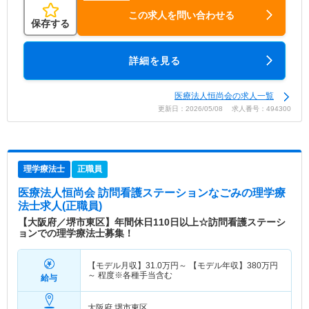
この求人を問い合わせる
保存する
詳細を見る
医療法人恒尚会の求人一覧
更新日：2026/05/08 求人番号：494300
理学療法士
正職員
医療法人恒尚会 訪問看護ステーションなごみ
の理学療
法士求人(正職員)
【大阪府／堺市東区】年間休日110日以上☆訪問看護ステーシ
ョンでの理学療法士募集！
【モデル月収】
31.0
万円～
【モデル年収】
380
万円
～
程度※各種手当含む
給与
大阪府 堺市東区