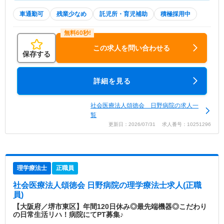
車通勤可
残業少なめ
託児所・育児補助
積極採用中
この求人を問い合わせる
保存する
詳細を見る
社会医療法人頌徳会 日野病院の求人一
覧
更新日：2026/07/31 求人番号：10251296
理学療法士
正職員
社会医療法人頌徳会 日野病院
の理学療法士求人(正職
員)
【大阪府／堺市東区】年間120日休み◎最先端機器◎こだわり
の日常生活リハ！病院にてPT募集♪