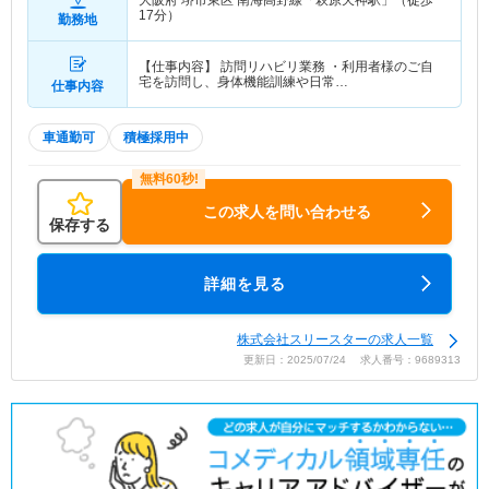
大阪府 堺市東区
南海高野線「萩原天神駅」（徒歩
17分）
勤務地
【仕事内容】 訪問リハビリ業務 ・利用者様のご自
宅を訪問し、身体機能訓練や日常…
仕事内容
車通勤可
積極採用中
この求人を問い合わせる
保存する
詳細を見る
株式会社スリースターの求人一覧
更新日：2025/07/24 求人番号：9689313