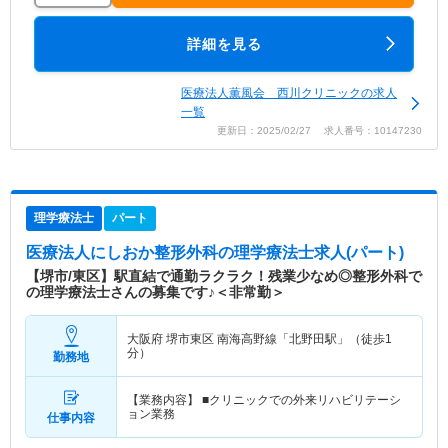
詳細を見る
医療法人薫風会 西川クリニックの求人
一覧
更新日：2025/02/27 求人番号：10147230
理学療法士
パート
医療法人にしおか整形外科
の理学療法士求人(パート)
【堺市/東区】駅直結で通勤ラクラク！残業少なめ◎整形外科で
の理学療法士さんの募集です♪＜非常勤＞
大阪府 堺市東区
南海高野線「北野田駅」（徒歩1
分）
勤務地
【業務内容】 ■クリニックでの外来リハビリテーシ
ョン業務
仕事内容