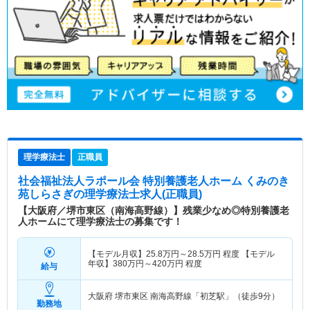
理学療法士
正職員
社会福祉法人ラポール会 特別養護老人ホーム くみのき
苑しらさぎ
の理学療法士求人(正職員)
【大阪府／堺市東区（南海高野線）】残業少なめ◎特別養護老
人ホームにて理学療法士の募集です！
【モデル月収】
25.8
万円～
28.5
万円
程度 【モデル
年収】
380
万円～
420
万円
程度
給与
大阪府 堺市東区
南海高野線「初芝駅」（徒歩9分）
勤務地