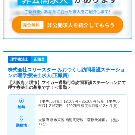
理学療法士
正職員
株式会社スリースター みおつくし訪問看護ステーショ
ン
の理学療法士求人(正職員)
【大阪府／堺市】マイカー通勤可◎訪問看護ステーションにて
理学療法士の募集です！＜常勤＞
【モデル月収】
18.0
万円～
35.0
万円
程度 【モデル
年収】
216
万円～
420
万円
程度※月収×12ヶ月 賞与
給与
別
大阪府 堺市東区
南海高野線「萩原天神駅」（徒歩
17分）
勤務地