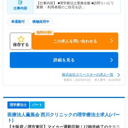
【仕事内容】 ■理学療法士業務全般 ■訪問リハビリ
業務 ・利用者様のご自宅を訪…
仕事内容
車通勤可
積極採用中
この求人を問い合わせる
保存する
詳細を見る
株式会社スリースターの求人一覧
更新日：2025/07/24 求人番号：9122053
理学療法士
パート
医療法人薫風会 西川クリニック
の理学療法士求人(パー
ト)
【大阪府／堺市東区】マイカー通勤可能！17時半終了のクリニ