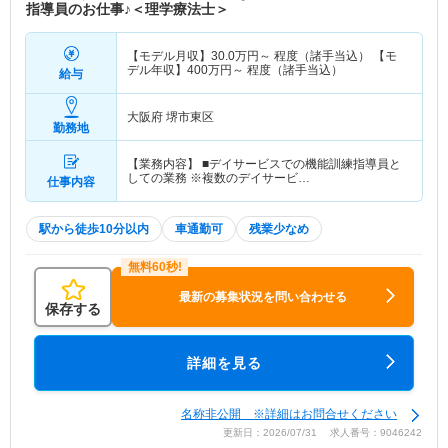
指導員のお仕事♪＜理学療法士＞
【モデル月収】
30.0
万円～
程度（諸手当込） 【モ
デル年収】
400
万円～
程度（諸手当込）
給与
大阪府 堺市東区
勤務地
【業務内容】 ■デイサービスでの機能訓練指導員と
しての業務 ※複数のデイサービ…
仕事内容
駅から徒歩10分以内
車通勤可
残業少なめ
最新の募集状況を問い合わせる
保存する
詳細を見る
名称非公開 ※詳細はお問合せください
更新日：2026/07/31 求人番号：9046242