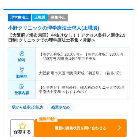
理学療法士
正職員
募集停止
小野クリニック
の理学療法士求人(正職員)
【大阪府／堺市東区】中抜けなし！！アクセス良好／週休2.5
日制♪クリニックでの理学療法士募集＜常勤＞
【モデル月収】
23.0
万円～
【モデル年収】
330
万円
～
450
万円
程度※経験4年目モデル
給与
大阪府 堺市東区
南海高野線「初芝駅」（徒歩1分）
勤務地
【仕事内容】 整形外科、婦人科のクリニックでの理
学療法士業務 ＜おすすめポイ…
仕事内容
駅から徒歩5分以内
残業少なめ
最新の募集状況を問い合わせる
保存する