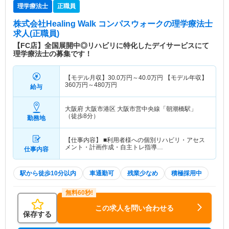
理学療法士
正職員
株式会社Healing Walk コンパスウォーク
の理学療法士
求人(正職員)
【FC店】全国展開中◎リハビリに特化したデイサービスにて
理学療法士の募集です！
【モデル月収】
30.0
万円～
40.0
万円
【モデル年収】
360
万円～
480
万円
給与
大阪府 大阪市港区
大阪市営中央線「朝潮橋駅」
（徒歩8分）
勤務地
【仕事内容】 ■利用者様への個別リハビリ・アセス
メント・計画作成・自主トレ指導…
仕事内容
駅から徒歩10分以内
車通勤可
残業少なめ
積極採用中
この求人を問い合わせる
保存する