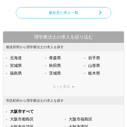
最近見た求人一覧
理学療法士の求人を絞り込む
都道府県から理学療法士の求人を探す
北海道
青森県
岩手県
宮城県
秋田県
山形県
福島県
茨城県
栃木県
群馬県
埼玉県
千葉県
もっと見る
東京都
神奈川県
新潟県
山梨県
長野県
富山県
市区町村から理学療法士の求人を探す
石川県
福井県
岐阜県
静岡県
大阪市すべて
愛知県
三重県
滋賀県
大阪市都島区
京都府
大阪市福島区
大阪府
兵庫県
大阪市此花区
奈良県
大阪市西区
和歌山県