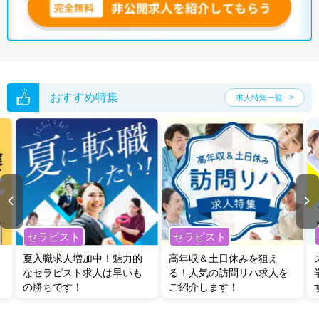
無料転職支援サービス
にお申し込みいただくと、ご希望条件をヒアリン
グした上で求人をご提案いたします。
ご希望条件がまだ定まっていない方は
人気の希望条件をピックアップし
た求人特集
をぜひご活用ください。
転職支援の他、情報収集や募集状況の確認も、お気軽にご相談くださ
い。
おすすめ特集
求人特集一覧
セラピスト
セラピスト
夏入職求人増加中！魅力的
高年収＆土日休みを狙え
なセラピスト求人は早いも
る！人気の訪問リハ求人を
の勝ちです！
ご紹介します！