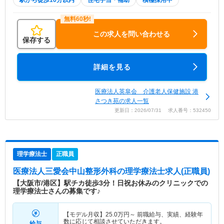
駅から徒歩10分以内
住宅手当・補助
積極採用中
この求人を問い合わせる
保存する
詳細を見る
医療法人英皐会 介護老人保健施設 港
さつき苑の求人一覧
更新日：2026/07/31 求人番号：532450
理学療法士
正職員
医療法人三愛会中山整形外科
の理学療法士求人(正職員)
【大阪市/港区】駅チカ徒歩3分！日祝お休みのクリニックでの
理学療法士さんの募集です♪
【モデル月収】
25.0
万円～
前職給与、実績、経験年
数に応じて相談させていただきます。
給与