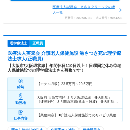
医療法人誠昌会 えさきクリニックの求
人一覧
更新日：2026/07/31 求人番号：9064238
理学療法士
正職員
医療法人英皐会 介護老人保健施設 港さつき苑
の理学療
法士求人(正職員)
【大阪市/大阪環状線】年間休日110日以上！日曜固定休み◎老
人保健施設での理学療法士さん募集です！
【モデル月収】
23.5
万円～
29.5
万円
給与
大阪府 大阪市港区
ＪＲ大阪環状線「弁天町駅」
（徒歩8分）ＪＲ関西本線(亀山－難波)「弁天町駅」
勤務地
（徒歩8分） 他
【業務内容】 ■介護老人保健施設でのリハビリ業務
仕事内容