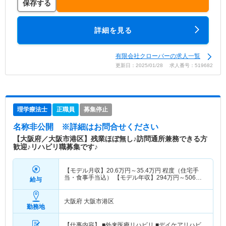
保存する
詳細を見る
有限会社クローバーの求人一覧
更新日：2025/01/28 求人番号：519682
理学療法士
正職員
募集停止
名称非公開
※詳細はお問合せください
【大阪府／大阪市港区】残業ほぼ無し♪訪問通所兼務できる方
歓迎♪リハビリ職募集です♪
【モデル月収】
20.6
万円～
35.4
万円
程度（住宅手
当・食事手当込） 【モデル年収】
294
万円～
506
万
給与
円
程度（賞与込）
大阪府 大阪市港区
勤務地
【仕事内容】 ■外来医療リハビリ ■デイケアリハビ