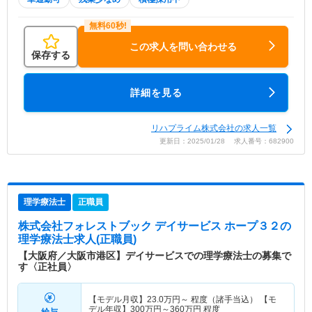
この求人を問い合わせる
保存する
詳細を見る
リハプライム株式会社の求人一覧
更新日：2025/01/28 求人番号：682900
理学療法士
正職員
株式会社フォレストブック デイサービス ホープ３２
の
理学療法士求人(正職員)
【大阪府／大阪市港区】デイサービスでの理学療法士の募集で
す〈正社員〉
【モデル月収】
23.0
万円～
程度（諸手当込） 【モ
デル年収】
300
万円～
360
万円
程度