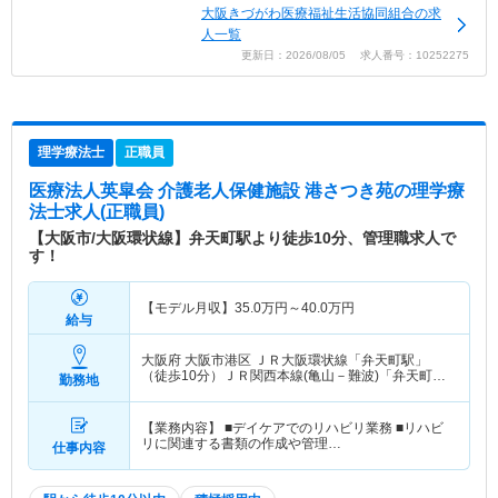
大阪きづがわ医療福祉生活協同組合の求
人一覧
更新日：2026/08/05 求人番号：10252275
理学療法士
正職員
医療法人英皐会 介護老人保健施設 港さつき苑
の理学療
法士求人(正職員)
【大阪市/大阪環状線】弁天町駅より徒歩10分、管理職求人で
す！
【モデル月収】
35.0
万円～
40.0
万円
給与
大阪府 大阪市港区
ＪＲ大阪環状線「弁天町駅」
（徒歩10分）ＪＲ関西本線(亀山－難波)「弁天町
勤務地
駅」（徒歩10分） 他
【業務内容】 ■デイケアでのリハビリ業務 ■リハビ
リに関連する書類の作成や管理…
仕事内容