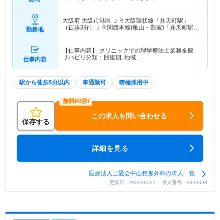
大阪府 大阪市港区
ＪＲ大阪環状線「弁天町駅」
（徒歩3分）ＪＲ関西本線(亀山－難波)「弁天町駅」
勤務地
（徒歩3分） 他
【仕事内容】 クリニックでの理学療法士業務全般
リハビリ分類：回復期, 地域…
仕事内容
駅から徒歩5分以内
車通勤可
積極採用中
この求人を問い合わせる
保存する
詳細を見る
医療法人三愛会中山整形外科の求人一覧
更新日：2026/07/31 求人番号：9829698