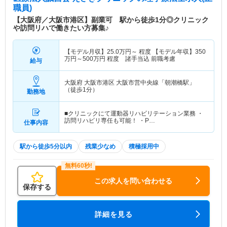
職員)
【大阪府／大阪市港区】副業可 駅から徒歩1分◎クリニック
や訪問リハで働きたい方募集♪
【モデル月収】
25.0
万円～
程度 【モデル年収】
350
万円～
500
万円
程度 諸手当込 前職考慮
給与
大阪府 大阪市港区
大阪市営中央線「朝潮橋駅」
（徒歩1分）
勤務地
■クリニックにて運動器リハビリテーション業務 ・
訪問リハビリ専任も可能！ ・P…
仕事内容
駅から徒歩5分以内
残業少なめ
積極採用中
この求人を問い合わせる
保存する
詳細を見る