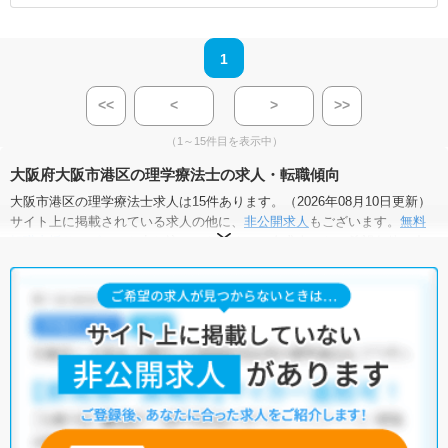
1
<<
<
>
>>
（1～15件目を表示中）
大阪府大阪市港区の理学療法士の求人・転職傾向
大阪市港区の理学療法士求人は15件あります。（2026年08月10日更新）
サイト上に掲載されている求人の他に、
非公開求人
もございます。
無料
転職支援サービス
にお申し込みいただくと、全求人からご希望条件に合
う求人を提案させていただきます。
大阪市港区の理学療法士求人では以下のような条件が人気です。
・
土日祝休
・
積極採用中
・
新卒OK
・
正社員(正職員)
・
クリニッ
ク
・
介護福祉施設
・
訪問リハビリ(在宅医療)
他の条件でも人気の求人がございますので、「こだわり条件」から検索
いただくか、お気軽にお問い合わせください。
全国の理学療法士求人
から検索いただくことも可能です。