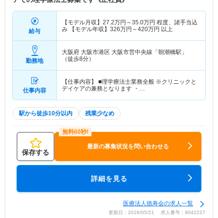
【モデル月収】
27.2
万円～
35.0
万円
程度、諸手当込
み 【モデル年収】
326
万円～
420
万円
以上
給与
大阪府 大阪市港区
大阪市営中央線「朝潮橋駅」
（徒歩8分）
勤務地
【仕事内容】 ■理学療法士業務全般 ※クリニックと
デイケアの兼務となります ・…
仕事内容
駅から徒歩10分以内
残業少なめ
最新の募集状況を問い合わせる
保存する
詳細を見る
医療法人徳寿会の求人一覧
更新日：2026/05/21 求人番号：9042227