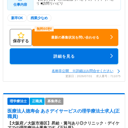
リ ■訪問リハビリ
仕事内容
新卒OK
残業少なめ
最新の募集状況を問い合わせる
保存する
詳細を見る
名称非公開 ※詳細はお問合せください
更新日：2026/07/31 求人番号：711075
理学療法士
正職員
募集停止
医療法人徳寿会 あさデイサービス
の理学療法士求人(正
職員)
【大阪府／大阪市港区】昇給・賞与あり◎クリニック・デイケ
アでの理学療法士募集です《正社員》