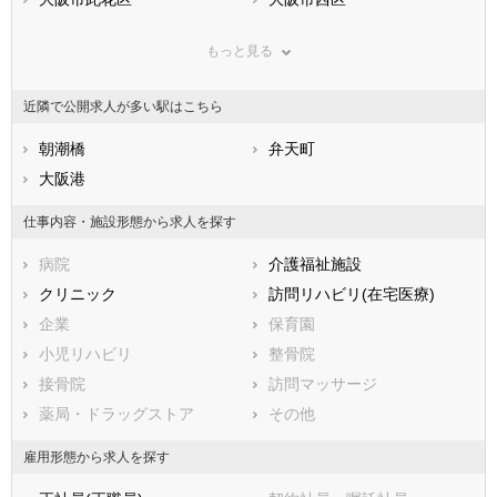
鳥取県
大阪市港区
島根県
大阪市大正区
岡山県
もっと見る
広島県
大阪市天王寺区
山口県
大阪市浪速区
徳島県
香川県
大阪市西淀川区
愛媛県
大阪市東淀川区
高知県
近隣で公開求人が多い駅はこちら
福岡県
大阪市東成区
佐賀県
大阪市生野区
長崎県
熊本県
大阪市旭区
朝潮橋
大分県
大阪市城東区
弁天町
宮崎県
鹿児島県
大阪市阿倍野区
大阪港
沖縄県
大阪市住吉区
大阪市東住吉区
大阪市西成区
仕事内容・施設形態から求人を探す
大阪市淀川区
大阪市鶴見区
病院
介護福祉施設
大阪市住之江区
大阪市平野区
クリニック
訪問リハビリ(在宅医療)
大阪市北区
大阪市中央区
企業
保育園
堺市すべて
小児リハビリ
整骨院
堺市堺区
堺市中区
接骨院
訪問マッサージ
堺市東区
堺市西区
薬局・ドラッグストア
その他
堺市南区
堺市北区
堺市美原区
雇用形態から求人を探す
市部