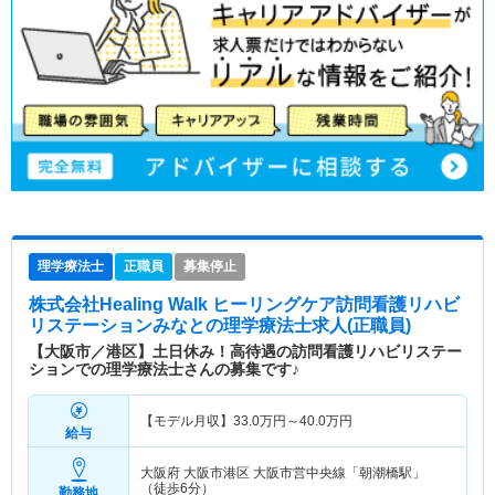
理学療法士
正職員
募集停止
株式会社Healing Walk ヒーリングケア訪問看護リハビ
リステーションみなと
の理学療法士求人(正職員)
【大阪市／港区】土日休み！高待遇の訪問看護リハビリステー
ションでの理学療法士さんの募集です♪
【モデル月収】
33.0
万円～
40.0
万円
給与
大阪府 大阪市港区
大阪市営中央線「朝潮橋駅」
（徒歩6分）
勤務地