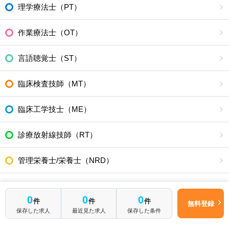
理学療法士（PT）
作業療法士（OT）
言語聴覚士（ST）
臨床検査技師（MT）
臨床工学技士（ME）
診療放射線技師（RT）
管理栄養士/栄養士（NRD）
その他・医療介護職
0
0
0
件
件
件
無料登録
福祉・介護職
保存した求人
最近見た求人
保存した条件