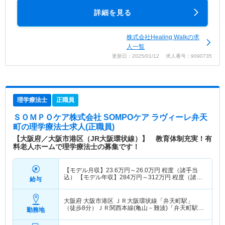
詳細を見る
株式会社Healing Walkの求
人一覧
更新日：2025/01/12 求人番号：9090735
理学療法士
正職員
ＳＯＭＰＯケア株式会社 SOMPOケア ラヴィーレ弁天
町
の理学療法士求人(正職員)
【大阪府／大阪市港区（JR大阪環状線）】 教育体制充実！有
料老人ホームで理学療法士の募集です！
【モデル月収】
23.6
万円～
26.0
万円
程度（諸手当
込） 【モデル年収】
284
万円～
312
万円
程度（諸手
給与
当込み）
大阪府 大阪市港区
ＪＲ大阪環状線「弁天町駅」
（徒歩8分）ＪＲ関西本線(亀山－難波)「弁天町駅」
勤務地
（徒歩8分） 他