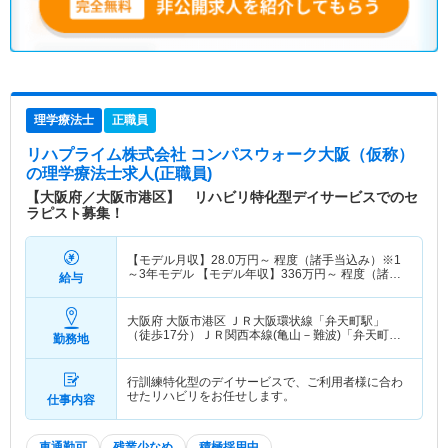
理学療法士
正職員
リハプライム株式会社 コンパスウォーク大阪（仮称）
の理学療法士求人(正職員)
【大阪府／大阪市港区】 リハビリ特化型デイサービスでのセ
ラピスト募集！
【モデル月収】
28.0
万円～
程度（諸手当込み）※1
～3年モデル 【モデル年収】
336
万円～
程度（諸手
給与
当込み）
大阪府 大阪市港区
ＪＲ大阪環状線「弁天町駅」
（徒歩17分）ＪＲ関西本線(亀山－難波)「弁天町
勤務地
駅」（徒歩17分） 他
行訓練特化型のデイサービスで、ご利用者様に合わ
せたリハビリをお任せします。
仕事内容
車通勤可
残業少なめ
積極採用中