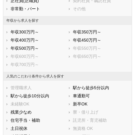
正社員(正職員)
契約社員・嘱託社員
岸和田市
豊中市
非常勤・パート
その他
池田市
吹田市
泉大津市
高槻市
年収から求人を探す
貝塚市
守口市
年収300万円～
年収350万円～
枚方市
茨木市
年収400万円～
年収450万円～
八尾市
泉佐野市
年収500万円～
年収550万円～
富田林市
寝屋川市
年収600万円～
年収650万円～
河内長野市
松原市
年収700万円～
大東市
和泉市
箕面市
柏原市
人気のこだわり条件から求人を探す
羽曳野市
門真市
管理職求人
駅から徒歩5分以内
摂津市
高石市
駅から徒歩10分以内
車通勤可
藤井寺市
東大阪市
未経験OK
新卒OK
泉南市
四條畷市
残業少なめ
寮・借り上げ
交野市
大阪狭山市
住宅手当・補助
託児所・育児補助
阪南市
三島郡島本町
土日祝休
無資格 OK
豊能郡豊能町
豊能郡能勢町