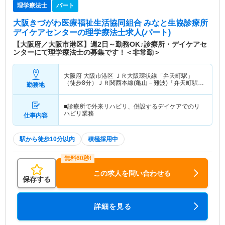
理学療法士
パート
大阪きづがわ医療福祉生活協同組合 みなと生協診療所
デイケアセンター
の理学療法士求人(パート)
【大阪府／大阪市港区】週2日～勤務OK♪診療所・デイケアセ
ンターにて理学療法士の募集です！＜非常勤＞
大阪府 大阪市港区
ＪＲ大阪環状線「弁天町駅」
（徒歩8分）ＪＲ関西本線(亀山－難波)「弁天町駅」
勤務地
（徒歩8分） 他
■診療所で外来リハビリ、併設するデイケアでのリ
ハビリ業務
仕事内容
駅から徒歩10分以内
積極採用中
この求人を問い合わせる
保存する
詳細を見る