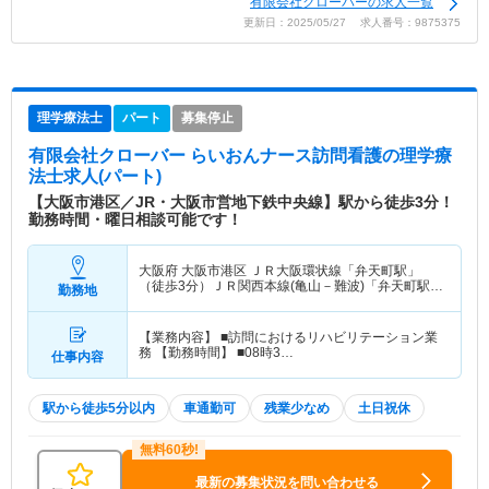
有限会社クローバーの求人一覧
更新日：2025/05/27 求人番号：9875375
理学療法士
パート
募集停止
有限会社クローバー らいおんナース訪問看護
の理学療
法士求人(パート)
【大阪市港区／JR・大阪市営地下鉄中央線】駅から徒歩3分！
勤務時間・曜日相談可能です！
大阪府 大阪市港区
ＪＲ大阪環状線「弁天町駅」
（徒歩3分）ＪＲ関西本線(亀山－難波)「弁天町駅」
勤務地
（徒歩3分） 他
【業務内容】 ■訪問におけるリハビリテーション業
務 【勤務時間】 ■08時3…
仕事内容
駅から徒歩5分以内
車通勤可
残業少なめ
土日祝休
最新の募集状況を問い合わせる