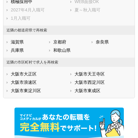
積極採用中
WEB面接OK
泉北郡忠岡町
泉南郡熊取町
2027年4月入職可
夏～秋入職可
泉南郡田尻町
泉南郡岬町
1月入職可
南河内郡太子町
南河内郡河南町
近隣の都道府県で再検索
南河内郡千早赤阪村
滋賀県
京都府
奈良県
兵庫県
和歌山県
近隣の市区町村で求人を再検索
大阪市大正区
大阪市天王寺区
大阪市浪速区
大阪市西淀川区
大阪市東淀川区
大阪市東成区