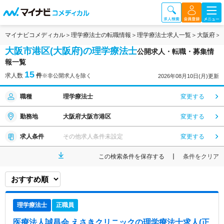
マイナビコメディカル
理学療法士の転職情報
理学療法士求人一覧
大阪府
大阪市港区(大阪府)の理学療法士
公開求人・転職・募集情
報一覧
15
求人数
件
※非公開求人を除く
2026年08月10日(月)更新
職種
理学療法士
変更する
勤務地
大阪府大阪市港区
変更する
求人条件
その他求人条件未設定
変更する
この検索条件を保存する
条件をクリア
理学療法士
正職員
医療法人誠昌会 えさきクリニック
の理学療法士求人(正