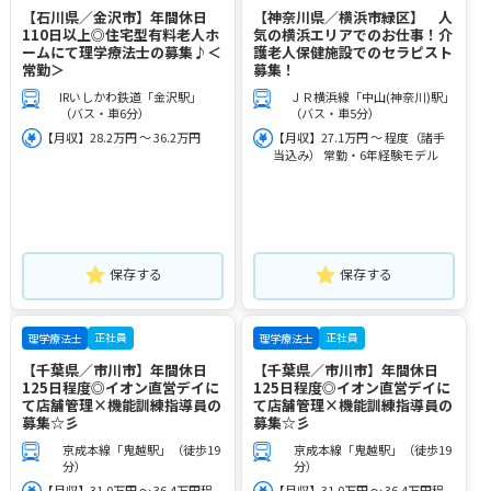
【石川県／金沢市】年間休日
【神奈川県／横浜市緑区】 人
110日以上◎住宅型有料老人ホ
気の横浜エリアでのお仕事！介
ームにて理学療法士の募集♪＜
護老人保健施設でのセラピスト
常勤＞
募集！
IRいしかわ鉄道「金沢駅」
ＪＲ横浜線「中山(神奈川)駅」
（バス・車6分）
（バス・車5分）
【月収】28.2万円 ～ 36.2万円
【月収】27.1万円 ～ 程度（諸手
当込み） 常勤・6年経験モデル
保存する
保存する
正社員
正社員
理学療法士
理学療法士
【千葉県／市川市】年間休日
【千葉県／市川市】年間休日
125日程度◎イオン直営デイに
125日程度◎イオン直営デイに
て店舗管理×機能訓練指導員の
て店舗管理×機能訓練指導員の
募集☆彡
募集☆彡
京成本線「鬼越駅」（徒歩19
京成本線「鬼越駅」（徒歩19
分）
分）
【月収】31.0万円 ～ 36.4万円程
【月収】31.0万円 ～ 36.4万円程