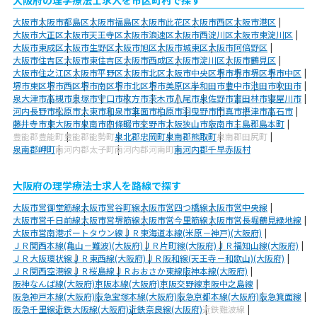
大阪市
大阪市都島区
大阪市福島区
大阪市此花区
大阪市西区
大阪市港区
大阪市大正区
大阪市天王寺区
大阪市浪速区
大阪市西淀川区
大阪市東淀川区
大阪市東成区
大阪市生野区
大阪市旭区
大阪市城東区
大阪市阿倍野区
大阪市住吉区
大阪市東住吉区
大阪市西成区
大阪市淀川区
大阪市鶴見区
大阪市住之江区
大阪市平野区
大阪市北区
大阪市中央区
堺市
堺市堺区
堺市中区
堺市東区
堺市西区
堺市南区
堺市北区
堺市美原区
岸和田市
豊中市
池田市
吹田市
泉大津市
高槻市
貝塚市
守口市
枚方市
茨木市
八尾市
泉佐野市
富田林市
寝屋川市
河内長野市
松原市
大東市
和泉市
箕面市
柏原市
羽曳野市
門真市
摂津市
高石市
藤井寺市
東大阪市
泉南市
四條畷市
交野市
大阪狭山市
阪南市
三島郡島本町
豊能郡豊能町
豊能郡能勢町
泉北郡忠岡町
泉南郡熊取町
泉南郡田尻町
泉南郡岬町
南河内郡太子町
南河内郡河南町
南河内郡千早赤阪村
大阪府の理学療法士求人を路線で探す
大阪市営御堂筋線
大阪市営谷町線
大阪市営四つ橋線
大阪市営中央線
大阪市営千日前線
大阪市営堺筋線
大阪市営今里筋線
大阪市営長堀鶴見緑地線
大阪市営南港ポートタウン線
ＪＲ東海道本線(米原－神戸)(大阪府)
ＪＲ関西本線(亀山－難波)(大阪府)
ＪＲ片町線(大阪府)
ＪＲ福知山線(大阪府)
ＪＲ大阪環状線
ＪＲ東西線(大阪府)
ＪＲ阪和線(天王寺－和歌山)(大阪府)
ＪＲ関西空港線
ＪＲ桜島線
ＪＲおおさか東線
阪神本線(大阪府)
阪神なんば線(大阪府)
京阪本線(大阪府)
京阪交野線
京阪中之島線
阪急神戸本線(大阪府)
阪急宝塚本線(大阪府)
阪急京都本線(大阪府)
阪急箕面線
阪急千里線
近鉄大阪線(大阪府)
近鉄奈良線(大阪府)
近鉄難波線