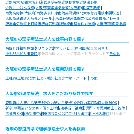
近鉄南大阪線(大阪府)
近鉄道明寺線
近鉄信貴線
近鉄長野線
近鉄けいはんな線(大阪府)
南海電気鉄道(大阪府)
南海空港線
南海高野線(大阪府)
南海多奈川線
南海高師浜線
北大阪急行電鉄
水間鉄道
大阪高速鉄道大阪モノレール
大阪高速鉄道国際文化公園都市モノレール
阪堺電気軌道上町線
阪堺電気軌道阪堺線
能勢電鉄妙見線(大阪府)
南海泉北線
大阪府の理学療法士求人を仕事内容で探す
病院
介護福祉施設
クリニック
訪問リハビリ(在宅医療)
企業
保育園
小児リハビリ
整骨院
接骨院
訪問マッサージ
薬局・ドラッグストア
その他
大阪府の理学療法士求人を雇用形態で探す
正社員(正職員)
契約社員・嘱託社員
非常勤・パート
その他
大阪府の理学療法士求人をこだわり条件で探す
管理職求人
駅から徒歩5分以内
駅から徒歩10分以内
車通勤可
未経験OK
新卒OK
残業少なめ
寮・借り上げ
住宅手当・補助
託児所・育児補助
土日祝休
無資格 OK
積極採用中
WEB面接OK
2027年4月入職可
夏～秋入職可
1月入職可
近隣の都道府県で理学療法士求人を再検索