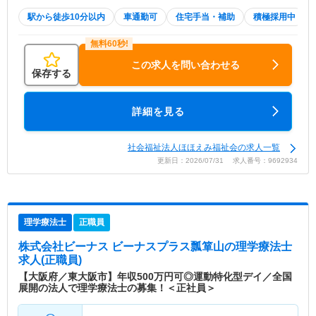
駅から徒歩10分以内
車通勤可
住宅手当・補助
積極採用中
この求人を問い合わせる
保存する
詳細を見る
社会福祉法人ほほえみ福祉会の求人一覧
更新日：2026/07/31 求人番号：9692934
理学療法士
正職員
株式会社ビーナス ビーナスプラス瓢箪山
の理学療法士
求人(正職員)
【大阪府／東大阪市】年収500万円可◎運動特化型デイ／全国
展開の法人で理学療法士の募集！＜正社員＞