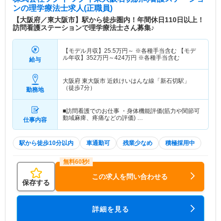
ン
の理学療法士求人(正職員)
【大阪府／東大阪市】駅から徒歩圏内！年間休日110日以上！
訪問看護ステーションで理学療法士さん募集♪
【モデル月収】
25.5
万円～
※各種手当含む 【モデ
ル年収】
352
万円～
424
万円
※各種手当含む
給与
大阪府 東大阪市
近鉄けいはんな線「新石切駅」
（徒歩7分）
勤務地
■訪問看護でのお仕事 ・身体機能評価(筋力や関節可
動域麻痺、疼痛などの評価) …
仕事内容
駅から徒歩10分以内
車通勤可
残業少なめ
積極採用中
この求人を問い合わせる
保存する
詳細を見る