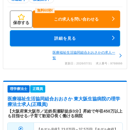
この求人を問い合わせる
保存する
詳細を見る
医療福祉生活協同組合おおさかの求人一
覧
更新日：2026/07/31 求人番号：9768666
理学療法士
正職員
医療福祉生活協同組合おおさか 東大阪生協病院
の理学
療法士求人(正職員)
【大阪府東大阪市／近鉄長瀬駅徒歩3分】昇給で年収450万以上
も目指せる♪子育て歓迎◎長く働ける病院
【モデル月収】
23.0
万円～
37.5
万円
【モデル年収】