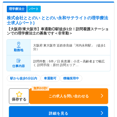
理学療法士
パート
株式会社ととのい ととのい永和サテライト
の理学療法
士求人(パート)
【大阪府/東大阪市】車通勤◎駅徒歩1分！訪問看護ステーショ
ンでの理学療法士の募集です＜非常勤＞
大阪府 東大阪市
近鉄奈良線「河内永和駅」（徒歩1
分）
勤務地
訪問件数：6件／日 疾患層：小児～高齢者まで幅広
く 訪問手段：原付 訪問エリア…
仕事内容
駅から徒歩5分以内
車通勤可
積極採用中
この求人を問い合わせる
保存する
詳細を見る