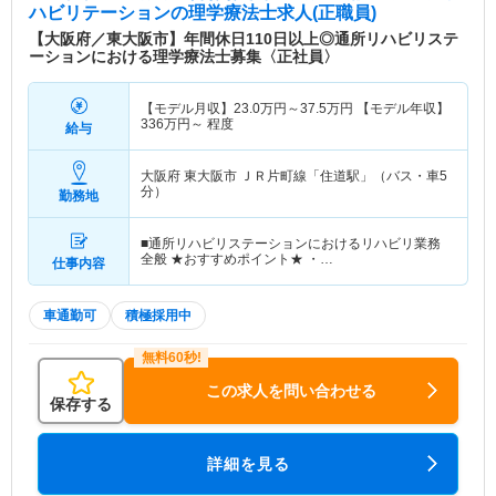
ハビリテーション
の理学療法士求人(正職員)
【大阪府／東大阪市】年間休日110日以上◎通所リハビリステ
ーションにおける理学療法士募集〈正社員〉
【モデル月収】
23.0
万円～
37.5
万円
【モデル年収】
336
万円～
程度
給与
大阪府 東大阪市
ＪＲ片町線「住道駅」（バス・車5
分）
勤務地
■通所リハビリステーションにおけるリハビリ業務
全般 ★おすすめポイント★ ・…
仕事内容
車通勤可
積極採用中
この求人を問い合わせる
保存する
詳細を見る