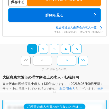
保存する
詳細を見る
社会福祉法人由寿会の求人一覧
更新日：2026/05/26 求人番号：9007537
1
2
3
4
5
<<
<
>
>>
（1～20件目を表示中）
大阪府東大阪市の理学療法士の求人・転職傾向
東大阪市の理学療法士求人は139件あります。（2026年08月09日更新）
サイト上に掲載されている求人の他に、
非公開求人
もございます。
無料
転職支援サービス
にお申し込みいただくと、全求人からご希望条件に合
う求人を提案させていただきます。
東大阪市の理学療法士求人では以下のような条件が人気です。