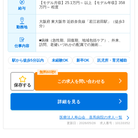
【モデル月収】
25.1
万円～
以上 【モデル年収】
358
万円～
程度
給与
大阪府 東大阪市
近鉄奈良線「若江岩田駅」（徒歩3
分）
勤務地
■病棟（急性期、回復期、地域包括ケア）、外来、
訪問、老健いづれかの配属での施術…
仕事内容
駅から徒歩5分以内
未経験OK
新卒OK
託児所・育児補助
この求人を問い合わせる
保存する
詳細を見る
医療法人寿山会 喜馬病院の求人一覧
更新日：2026/05/26 求人番号：10133352