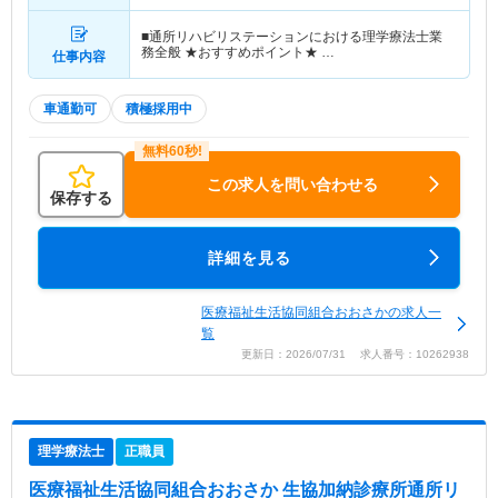
■通所リハビリステーションにおける理学療法士業
務全般 ★おすすめポイント★ …
仕事内容
車通勤可
積極採用中
この求人を問い合わせる
保存する
詳細を見る
医療福祉生活協同組合おおさかの求人一
覧
更新日：2026/07/31 求人番号：10262938
理学療法士
正職員
医療福祉生活協同組合おおさか 生協加納診療所通所リ