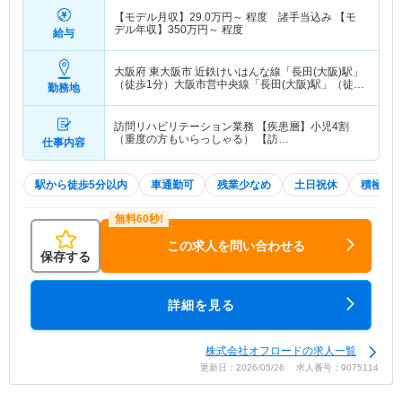
【モデル月収】
29.0
万円～
程度 諸手当込み 【モ
デル年収】
350
万円～
程度
給与
大阪府 東大阪市
近鉄けいはんな線「長田(大阪)駅」
（徒歩1分）大阪市営中央線「長田(大阪)駅」（徒歩
勤務地
1分）
訪問リハビリテーション業務 【疾患層】小児4割
（重度の方もいらっしゃる） 【訪…
仕事内容
駅から徒歩5分以内
車通勤可
残業少なめ
土日祝休
積極採
この求人を問い合わせる
保存する
詳細を見る
株式会社オフロードの求人一覧
更新日：2026/05/26 求人番号：9075114