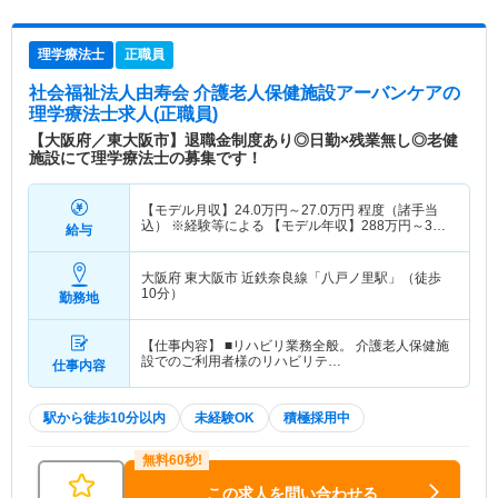
理学療法士
正職員
社会福祉法人由寿会 介護老人保健施設アーバンケア
の
理学療法士求人(正職員)
【大阪府／東大阪市】退職金制度あり◎日勤×残業無し◎老健
施設にて理学療法士の募集です！
【モデル月収】
24.0
万円～
27.0
万円
程度（諸手当
込） ※経験等による 【モデル年収】
288
万円～
324
給与
万円
程度（賞与別）
大阪府 東大阪市
近鉄奈良線「八戸ノ里駅」（徒歩
10分）
勤務地
【仕事内容】 ■リハビリ業務全般。 介護老人保健施
設でのご利用者様のリハビリテ…
仕事内容
駅から徒歩10分以内
未経験OK
積極採用中
この求人を問い合わせる