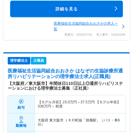
詳細を見る
医療福祉生活協同組合おおさかの求人一
覧
更新日：2026/07/31 求人番号：10263286
理学療法士
正職員
医療福祉生活協同組合おおさか はなぞの生協診療所通
所リハビリテーション
の理学療法士求人(正職員)
【大阪府／東大阪市】年間休日110日以上◎通所リハビリステ
ーションにおける理学療法士募集〈正社員〉
【モデル月収】
23.0
万円～
37.5
万円
【モデル年収】
336
万円～
程度
給与
大阪府 東大阪市
ＪＲ片町線「徳庵駅」（バス・車6
分）
勤務地