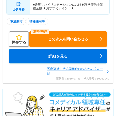
■通所リハビリステーションにおける理学療法士業
務全般 ★おすすめポイント★ …
仕事内容
車通勤可
積極採用中
この求人を問い合わせる
保存する
詳細を見る
医療福祉生活協同組合おおさかの求人一
覧
更新日：2026/07/31 求人番号：10262949