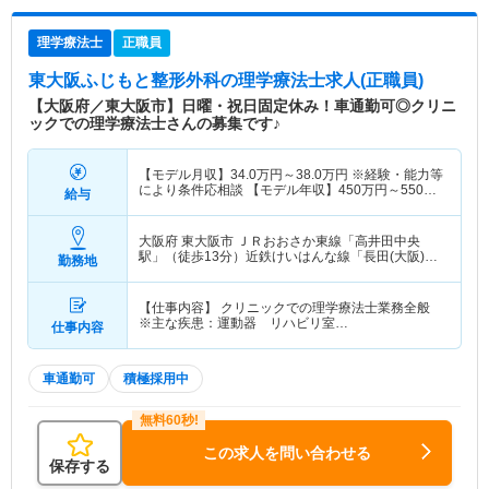
理学療法士
正職員
東大阪ふじもと整形外科
の理学療法士求人(正職員)
【大阪府／東大阪市】日曜・祝日固定休み！車通勤可◎クリニ
ックでの理学療法士さんの募集です♪
【モデル月収】
34.0
万円～
38.0
万円
※経験・能力等
により条件応相談 【モデル年収】
450
万円～
550
万
給与
円
大阪府 東大阪市
ＪＲおおさか東線「高井田中央
駅」（徒歩13分）近鉄けいはんな線「長田(大阪)
勤務地
駅」（徒歩20分） 他
【仕事内容】 クリニックでの理学療法士業務全般
※主な疾患：運動器 リハビリ室…
仕事内容
車通勤可
積極採用中
この求人を問い合わせる
保存する