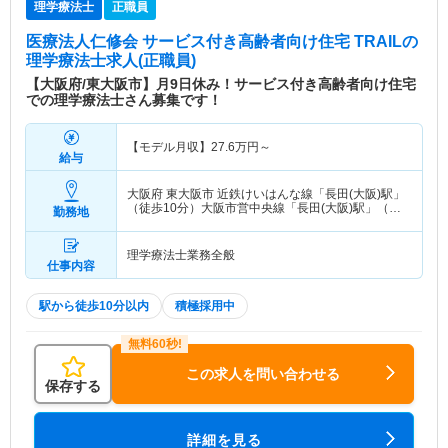
理学療法士
正職員
医療法人仁修会 サービス付き高齢者向け住宅 TRAIL
の
理学療法士求人(正職員)
【大阪府/東大阪市】月9日休み！サービス付き高齢者向け住宅
での理学療法士さん募集です！
【モデル月収】
27.6
万円～
給与
大阪府 東大阪市
近鉄けいはんな線「長田(大阪)駅」
（徒歩10分）大阪市営中央線「長田(大阪)駅」（徒
勤務地
歩10分）
理学療法士業務全般
仕事内容
駅から徒歩10分以内
積極採用中
この求人を問い合わせる
保存する
詳細を見る