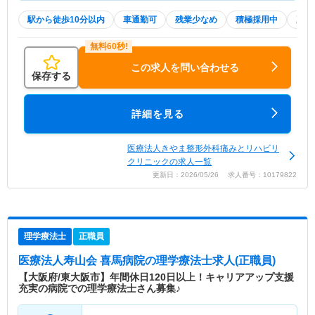
駅から徒歩10分以内
車通勤可
残業少なめ
積極採用中
夏～
この求人を問い合わせる
保存する
詳細を見る
医療法人きやま整形外科痛みとリハビリ
クリニックの求人一覧
更新日：2026/05/26 求人番号：10179822
理学療法士
正職員
医療法人寿山会 喜馬病院
の理学療法士求人(正職員)
【大阪府/東大阪市】年間休日120日以上！キャリアアップ支援
充実の病院での理学療法士さん募集♪