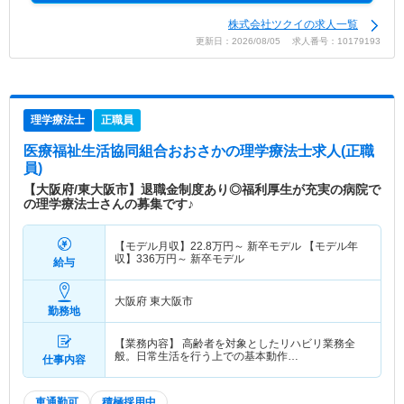
株式会社ツクイの求人一覧
更新日：2026/08/05 求人番号：10179193
理学療法士
正職員
医療福祉生活協同組合おおさか
の理学療法士求人(正職
員)
【大阪府/東大阪市】退職金制度あり◎福利厚生が充実の病院で
の理学療法士さんの募集です♪
【モデル月収】
22.8
万円～
新卒モデル 【モデル年
収】
336
万円～
新卒モデル
給与
大阪府 東大阪市
勤務地
【業務内容】 高齢者を対象としたリハビリ業務全
般。日常生活を行う上での基本動作…
仕事内容
車通勤可
積極採用中