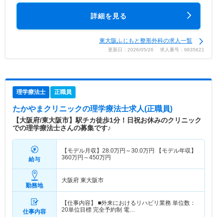
詳細を見る
東大阪ふじもと整形外科の求人一覧
更新日：2026/05/26 求人番号：9835621
理学療法士
正職員
たかやまクリニック
の理学療法士求人(正職員)
【大阪府/東大阪市】駅チカ徒歩1分！日祝お休みのクリニック
での理学療法士さんの募集です♪
【モデル月収】
28.0
万円～
30.0
万円
【モデル年収】
360
万円～
450
万円
給与
大阪府 東大阪市
勤務地
【仕事内容】 ■外来におけるリハビリ業務 単位数：
20単位目標 完全予約制 電…
仕事内容