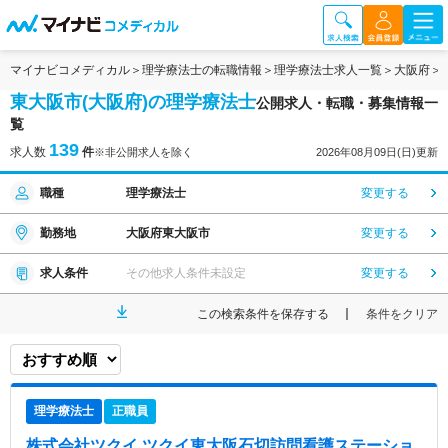
マイナビコメディカル
理学療法士の転職情報
理学療法士求人一覧
大阪府
東大阪市(大阪府)の理学療法士
公開求人・転職・募集情報一
覧
139
求人数
件
※非公開求人を除く
2026年08月09日(日)更新
職種
理学療法士
変更する
勤務地
大阪府東大阪市
変更する
求人条件
その他求人条件未設定
変更する
この検索条件を保存する
条件をクリア
理学療法士
正職員
株式会社ツクイ ツクイ東大阪石切訪問看護ステーショ