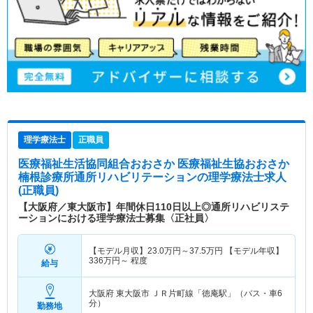
理学療法士
正職員
医療福祉生活協同組合おおさか 医療福祉生協おおさか
楠根診療所通所リハビリテーション
の理学療法士求人
(正職員)
【大阪府／東大阪市】年間休日110日以上◎通所リハビリステ
ーションにおける理学療法士募集〈正社員〉
【モデル月収】
23.0
万円～
37.5
万円
【モデル年収】
336
万円～
程度
給与
大阪府 東大阪市
ＪＲ片町線「徳庵駅」（バス・車6
分）
勤務地