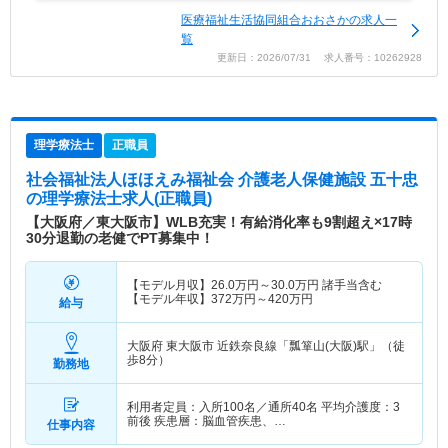
医療福祉生活協同組合おおさかの求人一
覧
更新日：2026/07/31 求人番号：10262928
理学療法士
正職員
社会福祉法人ほほえみ福祉会 介護老人保健施設 五十忠
の理学療法士求人(正職員)
【大阪府／東大阪市】WLB充実！有給消化率も9割超え×17時
30分退勤の老健でPT募集中！
【モデル月収】
26.0
万円～
30.0
万円
諸手当含む
【モデル年収】
372
万円～
420
万円
給与
大阪府 東大阪市
近鉄奈良線「瓢箪山(大阪)駅」（徒
歩8分）
勤務地
利用者定員：入所100名／通所40名 平均介護度：3
前後 疾患層：脳血管疾患、…
仕事内容