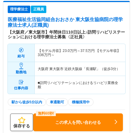
理学療法士
正職員
医療福祉生活協同組合おおさか 東大阪生協病院
の理学
療法士求人(正職員)
【大阪府／東大阪市】年間休日110日以上♪訪問リハビリステー
ションにおける理学療法士募集〈正社員〉
【モデル月収】
23.0
万円～
37.5
万円
【モデル年収】
336
万円～
給与
大阪府 東大阪市
近鉄大阪線「長瀬駅」（徒歩3分）
勤務地
■訪問リハビリテーションにおけるリハビリ業務全
般
仕事内容
駅から徒歩5分以内
車通勤可
積極採用中
この求人を問い合わせる
保存する