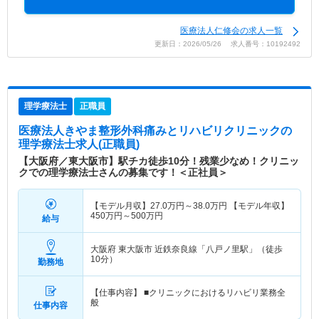
医療法人仁修会の求人一覧
更新日：2026/05/26 求人番号：10192492
理学療法士
正職員
医療法人きやま整形外科痛みとリハビリクリニック
の
理学療法士求人(正職員)
【大阪府／東大阪市】駅チカ徒歩10分！残業少なめ！クリニッ
クでの理学療法士さんの募集です！＜正社員＞
【モデル月収】
27.0
万円～
38.0
万円
【モデル年収】
450
万円～
500
万円
給与
大阪府 東大阪市
近鉄奈良線「八戸ノ里駅」（徒歩
10分）
勤務地
【仕事内容】 ■クリニックにおけるリハビリ業務全
般
仕事内容