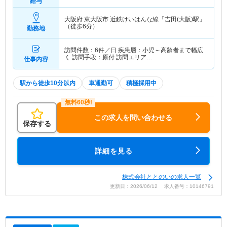
給与
大阪府 東大阪市
近鉄けいはんな線「吉田(大阪)駅」
（徒歩6分）
勤務地
訪問件数：6件／日 疾患層：小児～高齢者まで幅広
く 訪問手段：原付 訪問エリア…
仕事内容
駅から徒歩10分以内
車通勤可
積極採用中
この求人を問い合わせる
保存する
詳細を見る
株式会社ととのいの求人一覧
更新日：2026/06/12 求人番号：10146791