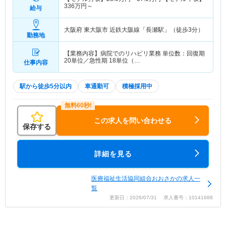
336
万円～
給与
大阪府 東大阪市
近鉄大阪線「長瀬駅」（徒歩3分）
勤務地
【業務内容】病院でのリハビリ業務 単位数：回復期
20単位／急性期 18単位（…
仕事内容
駅から徒歩5分以内
車通勤可
積極採用中
この求人を問い合わせる
保存する
詳細を見る
医療福祉生活協同組合おおさかの求人一
覧
更新日：2026/07/31 求人番号：10141688