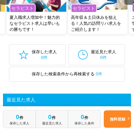
セラピスト
セラピスト
夏入職求人増加中！魅力的
高年収＆土日休みを狙え
なセラピスト求人は早いも
る！人気の訪問リハ求人を
の勝ちです！
ご紹介します！
保存した求人
最近見た求人
0件
0件
保存した検索条件から再検索する
0件
最近見た求人
0
0
0
件
件
件
無料登録
あなたが最近見た求人を表示します
保存した求人
最近見た求人
保存した条件