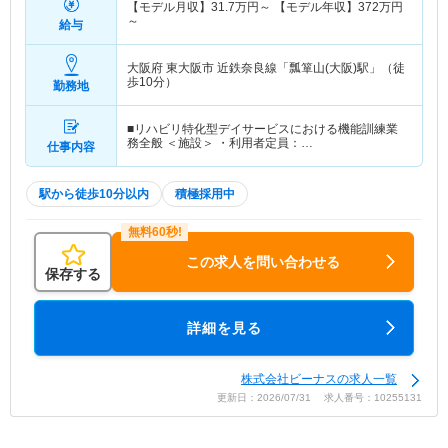
【モデル月収】
31.7
万円～
【モデル年収】
372
万円
～
給与
大阪府 東大阪市
近鉄奈良線「瓢箪山(大阪)駅」（徒
歩10分）
勤務地
■リハビリ特化型デイサービスにおける機能訓練業
務全般 ＜施設＞ ・利用者定員：…
仕事内容
駅から徒歩10分以内
積極採用中
この求人を問い合わせる
保存する
詳細を見る
株式会社ビーナスの求人一覧
更新日：2026/07/31 求人番号：10255131