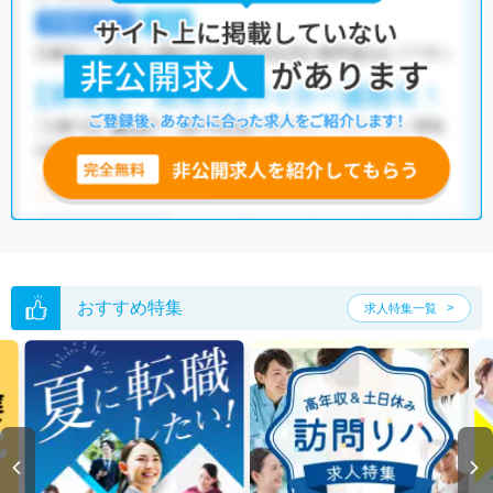
・
土日祝休
・
積極採用中
・
新卒OK
・
正社員(正職員)
・
病院
・
クリニック
・
介護福祉施設
・
訪問リハビリ(在宅医療)
・
小児リハビ
リ
・
保育園
・
その他
他の条件でも人気の求人がございますので、「こだわり条件」から検索
いただくか、お気軽にお問い合わせください。
全国の理学療法士求人
から検索いただくことも可能です。
無料転職支援サービス
にお申し込みいただくと、ご希望条件をヒアリン
グした上で求人をご提案いたします。
ご希望条件がまだ定まっていない方は
人気の希望条件をピックアップし
た求人特集
をぜひご活用ください。
転職支援の他、情報収集や募集状況の確認も、お気軽にご相談くださ
い。
おすすめ特集
求人特集一覧