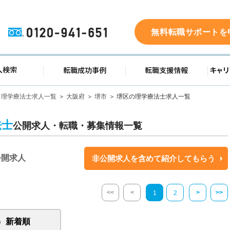
0120-941-651
無料転職サポートを
ド
求人検索
転職成功事例
転職支
理学療法士求人一覧
大阪府
堺市
堺区の理学療法士求人一覧
法士
公開求人・転職・募集情報一覧
公開求人
非公開求人を含めて紹介してもらう
<<
<
>
>>
1
2
新着順