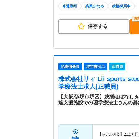
車通勤可
残業少なめ
積極採用中
保存する
児童指導員
理学療法士
正職員
株式会社リィ Lii sports stu
学療法士求人(正職員)
【大阪府/堺市堺区】残業ほぼなし
達支援施設での理学療法士さんの募
【モデル月収】
21.2
万円
給与