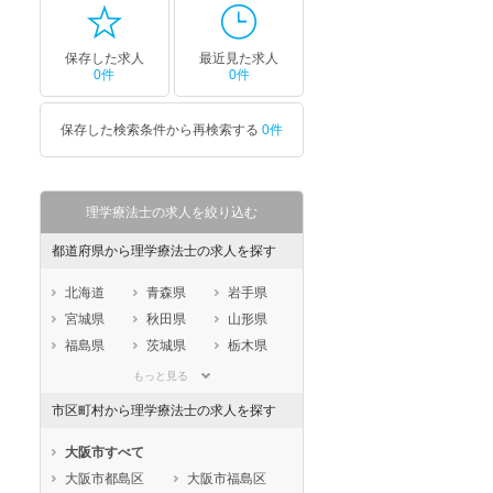
保存した求人
最近見た求人
0件
0件
保存した検索条件から再検索する
0件
理学療法士の求人を絞り込む
都道府県から理学療法士の求人を探す
北海道
青森県
岩手県
宮城県
秋田県
山形県
福島県
茨城県
栃木県
群馬県
埼玉県
千葉県
もっと見る
東京都
神奈川県
新潟県
市区町村から理学療法士の求人を探す
山梨県
長野県
富山県
石川県
福井県
岐阜県
大阪市すべて
静岡県
愛知県
三重県
大阪市都島区
大阪市福島区