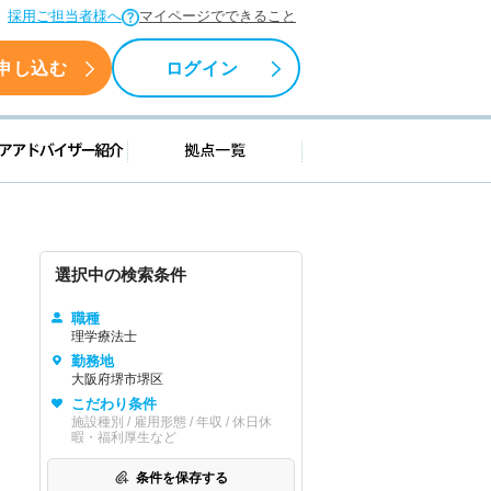
採用ご担当者様へ
マイページでできること
申し込む
ログイン
援情報
キャリアアドバイザー紹介
拠点一覧
選択中の検索条件
職種
理学療法士
勤務地
大阪府堺市堺区
こだわり条件
施設種別 / 雇用形態 / 年収 / 休日休
暇・福利厚生など
条件を保存する