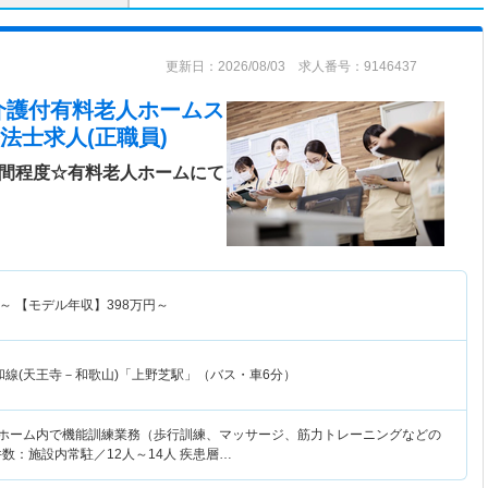
更新日：2026/08/03 求人番号：9146437
介護付有料老人ホームス
法士求人(正職員)
時間程度☆有料老人ホームにて
～
【モデル年収】
398
万円～
和線(天王寺－和歌山)「上野芝駅」（バス・車6分）
人ホーム内で機能訓練業務（歩行訓練、マッサージ、筋力トレーニングなどの
数：施設内常駐／12人～14人 疾患層…