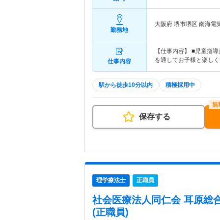
大阪府 堺市堺区
南海電
勤務地
【仕事内容】 ■児童指
を通してお子様と楽しく
仕事内容
駅から徒歩10分以内
積極採用中
保存する
理学療法士
正職員
社会医療法人同仁会 耳原総
(正職員)