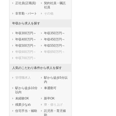
正社員(正職員)
契約社員・嘱託
泉大津市
高槻市
社員
貝塚市
守口市
非常勤・パート
その他
枚方市
茨木市
年収から求人を探す
八尾市
泉佐野市
富田林市
寝屋川市
年収300万円～
年収350万円～
河内長野市
松原市
年収400万円～
年収450万円～
大東市
和泉市
年収500万円～
年収550万円～
箕面市
柏原市
年収600万円～
年収650万円～
羽曳野市
門真市
年収700万円～
摂津市
高石市
藤井寺市
東大阪市
人気のこだわり条件から求人を探す
泉南市
四條畷市
管理職求人
駅から徒歩5分以
交野市
大阪狭山市
内
阪南市
三島郡島本町
駅から徒歩10分
車通勤可
豊能郡豊能町
豊能郡能勢町
以内
泉北郡忠岡町
泉南郡熊取町
未経験OK
新卒OK
泉南郡田尻町
泉南郡岬町
残業少なめ
寮・借り上げ
南河内郡太子町
南河内郡河南町
住宅手当・補助
託児所・育児補
助