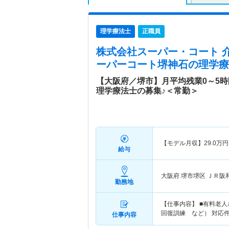
理学療法士
正職員
株式会社スーパー・コート 
ーパーコート堺神石
の理学療
【大阪府／堺市】月平均残業0～5
理学療法士の募集♪＜常勤＞
【モデル月収】
29.0
万円
給与
大阪府 堺市堺区
ＪＲ阪
勤務地
【仕事内容】 ■有料老
回復訓練 など） 対応件
仕事内容