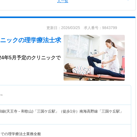
人一覧
更新日：2026/03/25 求人番号：9843799
ニック
の理学療法士求
24年5月予定のクリニックで
～
和線(天王寺－和歌山)「三国ケ丘駅」（徒歩1分）南海高野線「三国ケ丘駅」
クでの理学療法士業務全般