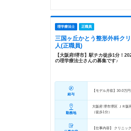
理学療法士
正職員
三国ヶ丘かとう整形外科クリ
人(正職員)
【大阪府/堺市】駅チカ徒歩1分！20
の理学療法士さんの募集です♪
【モデル月収】
30.0
万円
給与
大阪府 堺市堺区
ＪＲ阪
（徒歩1分）
勤務地
【仕事内容】 クリニッ