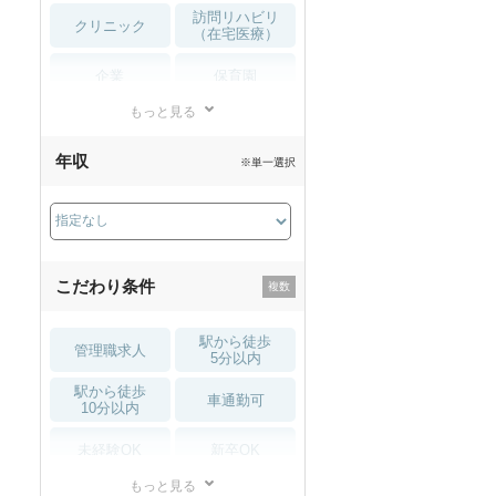
訪問リハビリ
クリニック
（在宅医療）
企業
保育園
もっと見る
小児リハビリ
整骨院
年収
※単一選択
接骨院
訪問マッサージ
薬局・
その他
ドラッグストア
こだわり条件
駅から徒歩
管理職求人
5分以内
駅から徒歩
車通勤可
10分以内
未経験OK
新卒OK
もっと見る