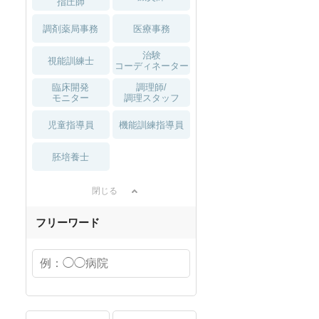
指圧師
調剤薬局事務
医療事務
治験
視能訓練士
コーディネーター
臨床開発
調理師/
モニター
調理スタッフ
児童指導員
機能訓練指導員
胚培養士
閉じる
フリーワード