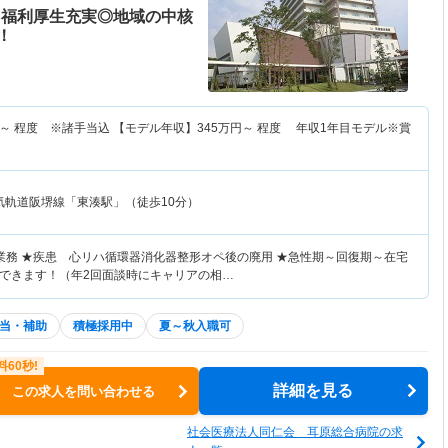
】福利厚生充実◎地域の中核
！
～
程度 ※諸手当込 【モデル年収】
345
万円～
程度 年収1年目モデル※賞
気軌道阪堺線「東湊駅」（徒歩10分）
業務 ★疾患 心リハ循環器消化器整形オペ後の廃用 ★急性期～回復期～在宅
できます！（年2回面談時にキャリアの相…
当・補助
積極採用中
夏～秋入職可
詳細を見る
この求人を問い合わせる
社会医療法人同仁会 耳原総合病院の求