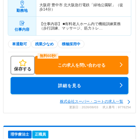
大阪府 豊中市
北大阪急行電鉄「緑地公園駅」（徒
歩14分）
勤務地
【仕事内容】 ■有料老人ホーム内で機能訓練業務
（歩行訓練、マッサージ、筋力トレ…
仕事内容
車通勤可
残業少なめ
積極採用中
この求人を問い合わせる
保存する
詳細を見る
株式会社スーパー・コートの求人一覧
更新日：2026/08/03 求人番号：9776254
理学療法士
正職員