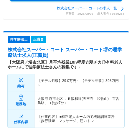
株式会社スーパー・コートの求人一覧
更新日：2026/08/03 求人番号：9686264
理学療法士
正職員
株式会社スーパー・コート スーパー・コート堺
の理学
療法士求人(正職員)
【大阪府／堺市北区】月平均残業10h程度☆駅チカ◎有料老人
ホームにて理学療法士さんの募集です♪
【モデル月収】
29.0
万円～
【モデル年収】
398
万円
～
給与
大阪府 堺市北区
ＪＲ阪和線(天王寺－和歌山)「百舌
鳥駅」（徒歩7分）
勤務地
【仕事内容】 ■有料老人ホーム内で機能訓練業務
（歩行訓練、マッサージ、筋力トレ…
仕事内容