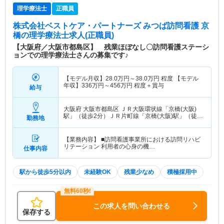
理学療法士
正職員
株式会社ベストケア・パートナーズ みつば訪問看護 京
橋
の理学療法士求人(正職員)
【大阪府／大阪市都島区】 残業ほぼなし〇訪問看護ステーシ
ョンでの理学療法士さんの募集です♪
【モデル月収】
28.0
万円～
38.0
万円
程度 【モデル
年収】
336
万円～
456
万円
程度＋賞与
給与
大阪府 大阪市都島区
ＪＲ大阪環状線「京橋(大阪)
駅」（徒歩2分）ＪＲ片町線「京橋(大阪)駅」（徒歩
勤務地
2分） 他
【業務内容】 ■訪問看護事業所における訪問リハビ
リテーション 利用者の心身の機…
仕事内容
駅から徒歩5分以内
未経験OK
残業少なめ
積極採用中
この求人を問い合わせる
保存する