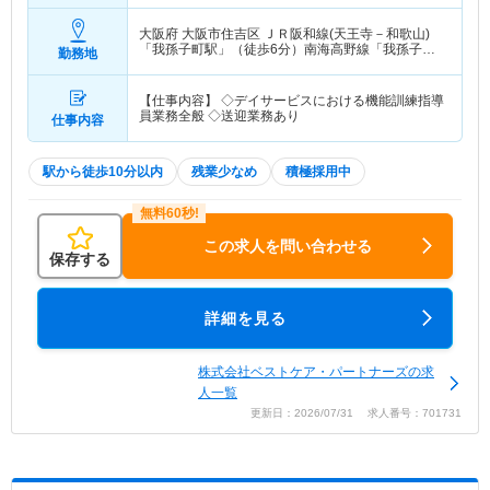
大阪府 大阪市住吉区
ＪＲ阪和線(天王寺－和歌山)
「我孫子町駅」（徒歩6分）南海高野線「我孫子前
勤務地
駅」（徒歩7分）
【仕事内容】 ◇デイサービスにおける機能訓練指導
員業務全般 ◇送迎業務あり
仕事内容
駅から徒歩10分以内
残業少なめ
積極採用中
この求人を問い合わせる
保存する
詳細を見る
株式会社ベストケア・パートナーズの求
人一覧
更新日：2026/07/31 求人番号：701731