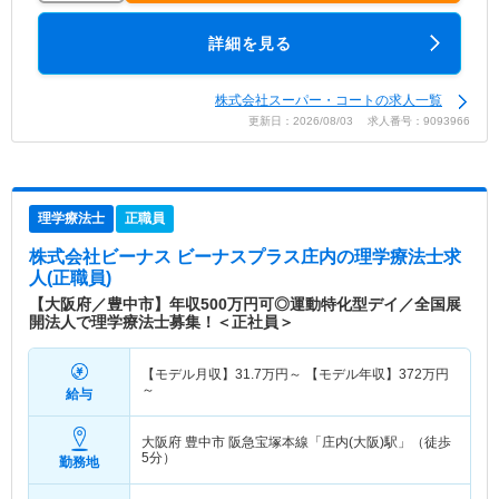
詳細を見る
株式会社スーパー・コートの求人一覧
更新日：2026/08/03 求人番号：9093966
理学療法士
正職員
株式会社ビーナス ビーナスプラス庄内
の理学療法士求
人(正職員)
【大阪府／豊中市】年収500万円可◎運動特化型デイ／全国展
開法人で理学療法士募集！＜正社員＞
【モデル月収】
31.7
万円～
【モデル年収】
372
万円
～
給与
大阪府 豊中市
阪急宝塚本線「庄内(大阪)駅」（徒歩
5分）
勤務地