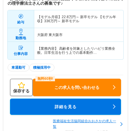
の理学療法士さんの募集です♪
【モデル月収】
22.8
万円～
新卒モデル 【モデル年
収】
336
万円～
新卒モデル
給与
大阪府 東大阪市
勤務地
【業務内容】 高齢者を対象としたリハビリ業務全
般。日常生活を行う上での基本動作…
仕事内容
車通勤可
積極採用中
この求人を問い合わせる
保存する
詳細を見る
医療福祉生活協同組合おおさかの求人一
覧