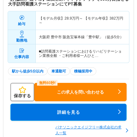
大手訪問看護ステーションにてPT募集
【モデル月収】
28.9
万円～
【モデル年収】
382
万円
～
給与
大阪府 豊中市
阪急宝塚本線「豊中駅」（徒歩5分）
勤務地
■訪問看護ステーションにおけるリハビリテーショ
ン業務全般 ・ご利用者様一人ひと…
仕事内容
駅から徒歩5分以内
車通勤可
積極採用中
この求人を問い合わせる
保存する
詳細を見る
パナソニックエイジフリー株式会社の求
人一覧