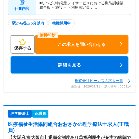
■リハビリ特化型デイサービスにおける機能訓練業
務全般 ＜施設＞ ・利用者定員：…
仕事内容
駅から徒歩5分以内
積極採用中
この求人を問い合わせる
保存する
詳細を見る
株式会社ビーナスの求人一覧
更新日：2026/07/31 求人番号：655314
理学療法士
正職員
医療福祉生活協同組合おおさか
の理学療法士求人(正職
員)
【大阪府/東大阪市】退職金制度あり◎福利厚生が充実の病院で