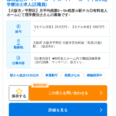
学療法士求人(正職員)
【大阪市／平野区】月平均残業0～5h程度☆駅チカ◎有料老人
ホームにて理学療法士さんの募集です♪
【モデル月収】
29.0
万円～
【モデル年収】
398
万円
～
給与
大阪府 大阪市平野区
大阪市営谷町線「長原(大阪)
駅」（徒歩8分）
勤務地
【仕事内容】 ■有料老人ホーム内で機能訓練業務
（歩行訓練、マッサージ、筋力トレ…
仕事内容
駅から徒歩10分以内
車通勤可
残業少なめ
積極採用中
この求人を問い合わせる
保存する
詳細を見る