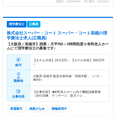
更新日：2026/08/04 求人番号：10192811
理学療法士
正職員
株式会社スーパー・コート スーパー・コート高槻
の理
学療法士求人(正職員)
【大阪府／高槻市】残業：月平均0～5時間程度☆有料老人ホー
ムにて理学療法士の募集です♪
【モデル月収】
29.0
万円～
【モデル年収】
398
万円
～
給与
大阪府 高槻市
阪急京都本線「高槻市駅」（バス・
車8分）
勤務地
【仕事内容】 ■有料老人ホーム内で機能訓練業務
（歩行訓練、マッサージ、筋力トレ…
仕事内容
車通勤可
残業少なめ
積極採用中