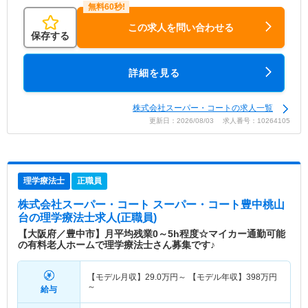
この求人を問い合わせる
保存する
詳細を見る
株式会社スーパー・コートの求人一覧
更新日：2026/08/03 求人番号：10264105
理学療法士
正職員
株式会社スーパー・コート スーパー・コート豊中桃山
台
の理学療法士求人(正職員)
【大阪府／豊中市】月平均残業0～5h程度☆マイカー通勤可能
の有料老人ホームで理学療法士さん募集です♪
【モデル月収】
29.0
万円～
【モデル年収】
398
万円
～
給与