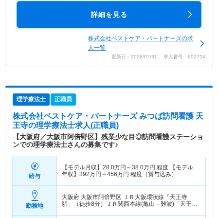
詳細を見る
株式会社ベストケア・パートナーズの求
人一覧
更新日：2026/07/31 求人番号：602724
理学療法士
正職員
株式会社ベストケア・パートナーズ みつば訪問看護 天
王寺
の理学療法士求人(正職員)
【大阪府／大阪市阿倍野区】残業少な目◎訪問看護ステーショ
ンでの理学療法士さんの募集です♪
【モデル月収】
28.0
万円～
38.0
万円
程度 【モデル
年収】
392
万円～
456
万円
程度（賞与込み）
給与
大阪府 大阪市阿倍野区
ＪＲ大阪環状線「天王寺
駅」（徒歩8分）ＪＲ関西本線(亀山－難波)「天王寺
勤務地
駅」（徒歩8分） 他