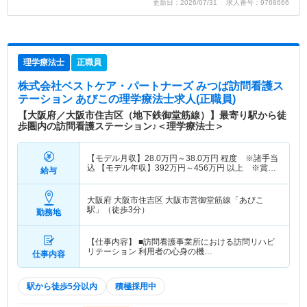
更新日：2026/07/31 求人番号：9768666
理学療法士
正職員
株式会社ベストケア・パートナーズ みつば訪問看護ス
テーション あびこ
の理学療法士求人(正職員)
【大阪府／大阪市住吉区（地下鉄御堂筋線）】最寄り駅から徒
歩圏内の訪問看護ステーション♪＜理学療法士＞
【モデル月収】
28.0
万円～
38.0
万円
程度 ※諸手当
込 【モデル年収】
392
万円～
456
万円
以上 ※賞与
給与
別
大阪府 大阪市住吉区
大阪市営御堂筋線「あびこ
駅」（徒歩3分）
勤務地
【仕事内容】 ■訪問看護事業所における訪問リハビ
リテーション 利用者の心身の機…
仕事内容
駅から徒歩5分以内
積極採用中