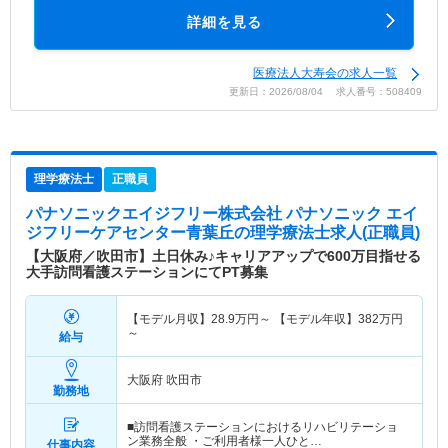
詳細を見る
医療法人大寿会の求人一覧
更新日：2026/08/04 求人番号：508409
理学療法士
正職員
パナソニックエイジフリー株式会社 パナソニック エイ
ジフリーケアセンター青葉丘
の理学療法士求人(正職員)
【大阪府／吹田市】土日休み♪キャリアアップで600万目指せる
大手訪問看護ステーションにてPT募集
【モデル月収】
28.9
万円～
【モデル年収】
382
万円
～
給与
大阪府 吹田市
勤務地
■訪問看護ステーションにおけるリハビリテーショ
ン業務全般 ・ご利用者様一人ひと…
仕事内容