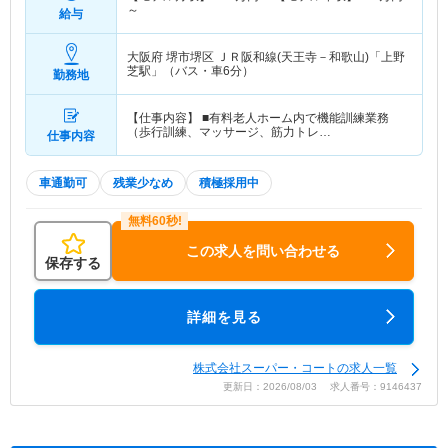
～
給与
大阪府 堺市堺区
ＪＲ阪和線(天王寺－和歌山)「上野
芝駅」（バス・車6分）
勤務地
【仕事内容】 ■有料老人ホーム内で機能訓練業務
（歩行訓練、マッサージ、筋力トレ…
仕事内容
車通勤可
残業少なめ
積極採用中
この求人を問い合わせる
保存する
詳細を見る
株式会社スーパー・コートの求人一覧
更新日：2026/08/03 求人番号：9146437