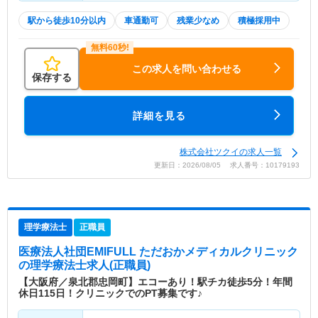
駅から徒歩10分以内
車通勤可
残業少なめ
積極採用中
この求人を問い合わせる
保存する
詳細を見る
株式会社ツクイの求人一覧
更新日：2026/08/05 求人番号：10179193
理学療法士
正職員
医療法人社団EMIFULL ただおかメディカルクリニック
の理学療法士求人(正職員)
【大阪府／泉北郡忠岡町】エコーあり！駅チカ徒歩5分！年間
休日115日！クリニックでのPT募集です♪