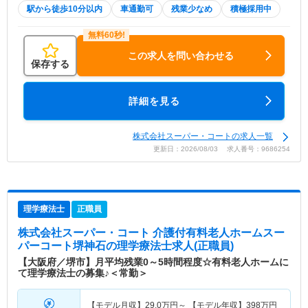
駅から徒歩10分以内
車通勤可
残業少なめ
積極採用中
この求人を問い合わせる
保存する
詳細を見る
株式会社スーパー・コートの求人一覧
更新日：2026/08/03 求人番号：9686254
理学療法士
正職員
株式会社スーパー・コート 介護付有料老人ホームスー
パーコート堺神石
の理学療法士求人(正職員)
【大阪府／堺市】月平均残業0～5時間程度☆有料老人ホームに
て理学療法士の募集♪＜常勤＞
【モデル月収】
29.0
万円～
【モデル年収】
398
万円