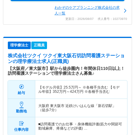
わかぞのケアプランニング株式会社の求
人一覧
更新日：2026/08/07 求人番号：10273970
理学療法士
正職員
株式会社ツクイ ツクイ東大阪石切訪問看護ステーショ
ン
の理学療法士求人(正職員)
【大阪府／東大阪市】駅から徒歩圏内！年間休日110日以上！
訪問看護ステーションで理学療法士さん募集♪
【モデル月収】
25.5
万円～
※各種手当含む 【モデ
ル年収】
352
万円～
424
万円
※各種手当含む
給与
大阪府 東大阪市
近鉄けいはんな線「新石切駅」
（徒歩7分）
勤務地
■訪問看護でのお仕事 ・身体機能評価(筋力や関節可
動域麻痺、疼痛などの評価) …
仕事内容