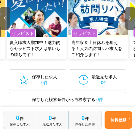
セラピスト
セラピスト
夏入職求人増加中！魅力的
高年収＆土日休みを狙え
なセラピスト求人は早いも
る！人気の訪問リハ求人を
の勝ちです！
ご紹介します！
保存した求人
最近見た求人
0件
0件
保存した検索条件から再検索する
0件
0
0
0
件
件
件
無料登録
保存した求人
最近見た求人
保存した条件
最近見た求人