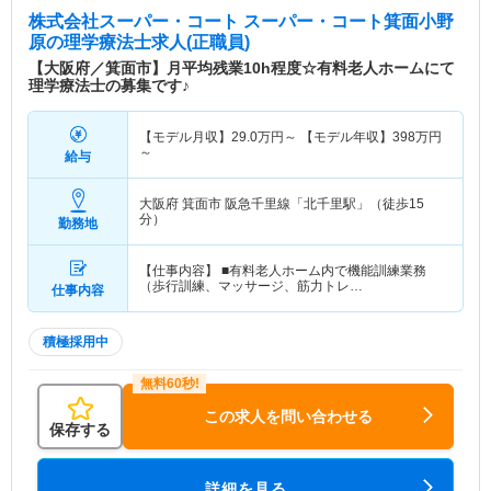
株式会社スーパー・コート スーパー・コート箕面小野
原
の理学療法士求人(正職員)
【大阪府／箕面市】月平均残業10h程度☆有料老人ホームにて
理学療法士の募集です♪
【モデル月収】
29.0
万円～
【モデル年収】
398
万円
～
給与
大阪府 箕面市
阪急千里線「北千里駅」（徒歩15
分）
勤務地
【仕事内容】 ■有料老人ホーム内で機能訓練業務
（歩行訓練、マッサージ、筋力トレ…
仕事内容
積極採用中
この求人を問い合わせる
保存する
詳細を見る