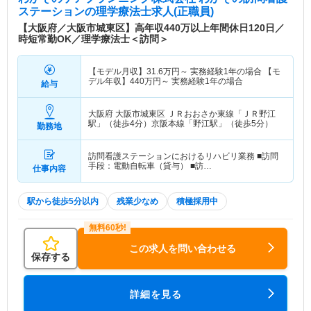
ステーション
の理学療法士求人(正職員)
【大阪府／大阪市城東区】高年収440万以上年間休日120日／
時短常勤OK／理学療法士＜訪問＞
【モデル月収】
31.6
万円～
実務経験1年の場合 【モ
デル年収】
440
万円～
実務経験1年の場合
給与
大阪府 大阪市城東区
ＪＲおおさか東線「ＪＲ野江
駅」（徒歩4分）京阪本線「野江駅」（徒歩5分）
勤務地
訪問看護ステーションにおけるリハビリ業務 ■訪問
手段：電動自転車（貸与） ■訪…
仕事内容
駅から徒歩5分以内
残業少なめ
積極採用中
この求人を問い合わせる
保存する
詳細を見る