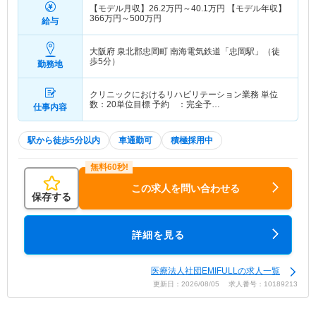
【モデル月収】
26.2
万円～
40.1
万円
【モデル年収】
366
万円～
500
万円
給与
大阪府 泉北郡忠岡町
南海電気鉄道「忠岡駅」（徒
歩5分）
勤務地
クリニックにおけるリハビリテーション業務 単位
数：20単位目標 予約 ：完全予…
仕事内容
駅から徒歩5分以内
車通勤可
積極採用中
この求人を問い合わせる
保存する
詳細を見る
医療法人社団EMIFULLの求人一覧
更新日：2026/08/05 求人番号：10189213