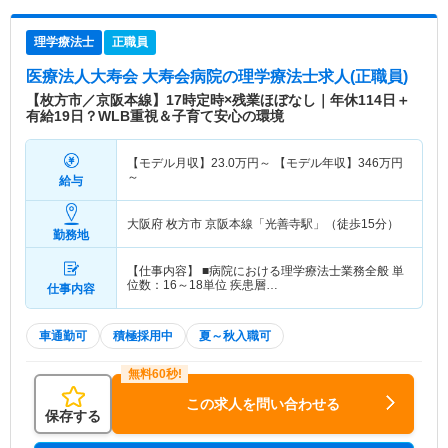
理学療法士
正職員
医療法人大寿会 大寿会病院
の理学療法士求人(正職員)
【枚方市／京阪本線】17時定時×残業ほぼなし｜年休114日＋
有給19日？WLB重視＆子育て安心の環境
【モデル月収】
23.0
万円～
【モデル年収】
346
万円
～
給与
大阪府 枚方市
京阪本線「光善寺駅」（徒歩15分）
勤務地
【仕事内容】 ■病院における理学療法士業務全般 単
位数：16～18単位 疾患層…
仕事内容
車通勤可
積極採用中
夏～秋入職可
この求人を問い合わせる
保存する