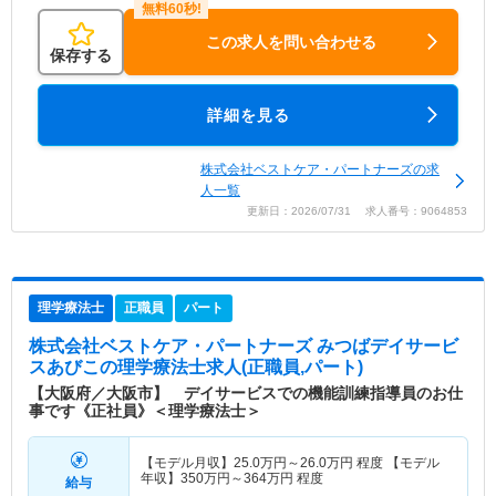
この求人を問い合わせる
保存する
詳細を見る
株式会社ベストケア・パートナーズの求
人一覧
更新日：2026/07/31 求人番号：9064853
理学療法士
正職員
パート
株式会社ベストケア・パートナーズ みつばデイサービ
スあびこ
の理学療法士求人(正職員,パート)
【大阪府／大阪市】 デイサービスでの機能訓練指導員のお仕
事です《正社員》＜理学療法士＞
【モデル月収】
25.0
万円～
26.0
万円
程度 【モデル
年収】
350
万円～
364
万円
程度
給与