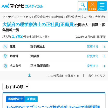
マイナビコメディカル
理学療法士の転職情報
理学療法士求人一覧
大阪府
大阪府の理学療法士の正社員(正職員)
公開求人・転職・募
集情報一覧
1,792
求人数
件
※非公開求人を除く
2026年08月09日(日)更新
職種
理学療法士
変更する
勤務地
大阪府
変更する
求人条件
正社員(正職員)
変更する
この検索条件を保存する
条件をクリア
理学療法士
正職員
わかぞのケアプランニング株式会社 わかぞの訪問看護