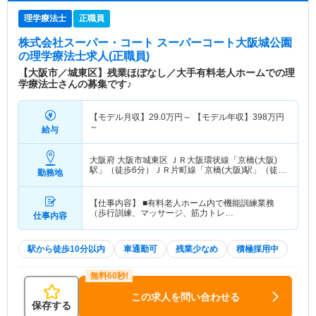
理学療法士
正職員
株式会社スーパー・コート スーパーコート大阪城公園
の理学療法士求人(正職員)
【大阪市／城東区】残業ほぼなし／大手有料老人ホームでの理
学療法士さんの募集です♪
【モデル月収】
29.0
万円～
【モデル年収】
398
万円
～
給与
大阪府 大阪市城東区
ＪＲ大阪環状線「京橋(大阪)
駅」（徒歩6分）ＪＲ片町線「京橋(大阪)駅」（徒歩
勤務地
6分） 他
【仕事内容】 ■有料老人ホーム内で機能訓練業務
（歩行訓練、マッサージ、筋力トレ…
仕事内容
駅から徒歩10分以内
車通勤可
残業少なめ
積極採用中
この求人を問い合わせる
保存する