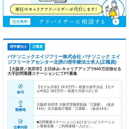
理学療法士
正職員
パナソニックエイジフリー株式会社 パナソニック エイ
ジフリーケアセンター北摂
の理学療法士求人(正職員)
【大阪府／吹田市】土日休み♪キャリアアップで600万目指せる
大手訪問看護ステーションにてPT募集
【モデル月収】
28.9
万円～
程度※諸手当込 【モデ
ル年収】
382
万円～
程度※月収×12ヶ月
給与
大阪府 吹田市
大阪市営御堂筋線「江坂駅」（徒歩
14分）北大阪急行電鉄「江坂駅」（徒歩14分）
勤務地
■訪問看護ステーションにおけるリハビリテーショ
ン業務全般 ・ご利用者様一人ひと…
仕事内容