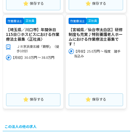
保存する
保存する
正社員
正社員
作業療法士
作業療法士
【埼玉県／川口市】年間休日
【宮城県／仙台市太白区】研修
115日◎ホスピスにおける作業
制度も充実♪特別養護老人ホー
療法士募集〈正社員〉
ムにおける作業療法士募集で
す！
ＪＲ京浜東北線「蕨駅」（徒
歩10分）
【月収】25.0万円 ～ 程度 諸手
当込み
【月収】30.0万円 ～ 38.0万円
保存する
保存する
この法人の他の求人