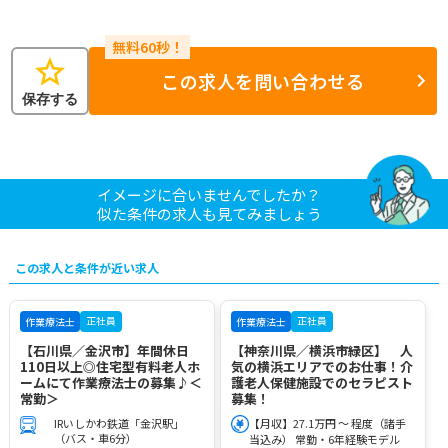
star
この求人を問い合わせる
保存する
イメージに合いませんでしたか？
似た条件の求人も見てみましょう
この求人と条件が近い求人
正社員
正社員
作業療法士
作業療法士
【石川県／金沢市】年間休日
【神奈川県／横浜市緑区】 人
110日以上◎住宅型有料老人ホ
気の横浜エリアでのお仕事！介
ームにて作業療法士の募集♪＜
護老人保健施設でのセラピスト
常勤＞
募集！
IRいしかわ鉄道「金沢駅」
【月収】27.1万円 ～ 程度（諸手
（バス・車6分）
当込み） 常勤・6年経験モデル