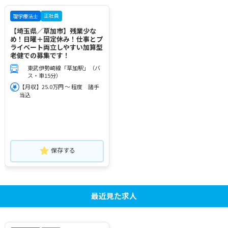
正社員
理学療法士
【埼玉県／草加市】残業少な
め！日曜＋固定休み！仕事とプ
ライベート両立しやすい加算型
老健での募集です！
東武伊勢崎線「草加駅」（バ
ス・車15分）
【月収】25.0万円 ～ 程度 諸手
当込
保存する
最近見た求人