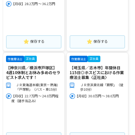
【月収】28.2万円 ～ 36.2万円
保存する
保存する
正社員
正社員
作業療法士
作業療法士
【神奈川県／横浜市戸塚区】
【埼玉県／志木市】年間休日
4週10休制とお休み多めのセラ
115日◎ホスピスにおける作業
ピスト求人です！
療法士募集〈正社員〉
ＪＲ東海道本線(東京－熱海)
ＪＲ京浜東北線「蕨駅」（徒
「戸塚駅」（バス・車15分）
歩10分）
【月収】22.7万円 ～ 24.0万円程
【月収】30.0万円 ～ 38.0万円
度（諸手当込み）