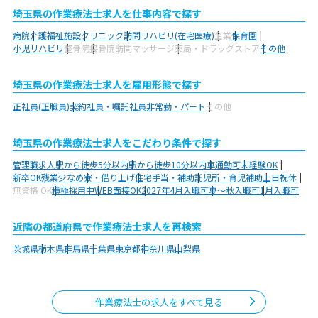
埼玉県の作業療法士求人を仕事内容で探す
病院
介護福祉施設
クリニック
訪問リハビリ(在宅医療)
企業
保育園
小児リハビリ
整骨院
接骨院
訪問マッサージ
薬局・ドラッグストア
その他
埼玉県の作業療法士求人を雇用形態で探す
正社員(正職員)
契約社員・嘱託社員
非常勤・パート
その他
埼玉県の作業療法士求人をこだわり条件で探す
管理職求人
駅から徒歩5分以内
駅から徒歩10分以内
車通勤可
未経験OK
新卒OK
残業少なめ
寮・借り上げ
住宅手当・補助
託児所・育児補助
土日祝休
無資格 OK
積極採用中
WEB面接OK
2027年4月入職可
夏～秋入職可
1月入職可
近隣の都道府県で作業療法士求人を再検索
茨城県
栃木県
群馬県
千葉県
東京都
神奈川県
山梨県
作業療法士の求人をすべて見る