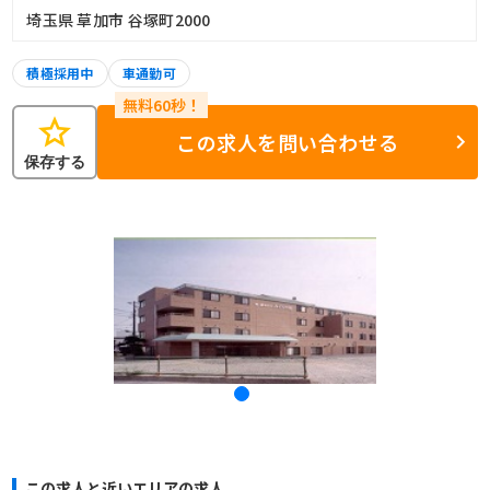
埼玉県 草加市 谷塚町2000
積極採用中
車通勤可
star
この求人を問い合わせる
保存する
この求人と近いエリアの求人