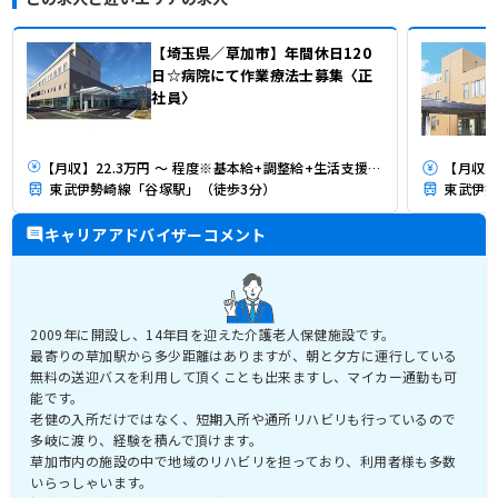
【埼玉県／草加市】年間休日120
日☆病院にて作業療法士募集〈正
社員〉
【月収】22.3万円 ～ 程度※基本給+調整給+生活支援手当 ※経験により加算いたします
【月収】
東武伊勢崎線「谷塚駅」（徒歩3分）
東武伊勢
キャリアアドバイザーコメント
2009年に開設し、14年目を迎えた介護老人保健施設です。
最寄りの草加駅から多少距離はありますが、朝と夕方に運行している
無料の送迎バスを利用して頂くことも出来ますし、マイカー通勤も可
能です。
老健の入所だけではなく、短期入所や通所リハビリも行っているので
多岐に渡り、経験を積んで頂けます。
草加市内の施設の中で地域のリハビリを担っており、利用者様も多数
いらっしゃいます。