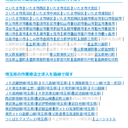
さいたま市
さいたま市西区
さいたま市北区
さいたま市大宮区
さいたま市見沼区
さいたま市中央区
さいたま市桜区
さいたま市浦和区
さいたま市南区
さいたま市緑区
さいたま市岩槻区
川越市
熊谷市
川口市
行田市
秩父市
所沢市
飯能市
加須市
本庄市
東松山市
春日部市
狭山市
羽生市
鴻巣市
深谷市
上尾市
草加市
越谷市
蕨市
戸田市
入間市
朝霞市
志木市
和光市
新座市
桶川市
久喜市
北本市
八潮市
富士見市
三郷市
蓮田市
坂戸市
幸手市
鶴ヶ島市
日高市
吉川市
ふじみ野市
白岡市
北足立郡伊奈町
入間郡三芳町
入間郡毛呂山町
入間郡越生町
比企郡滑川町
比企郡嵐山町
比企郡小川町
比企郡川島町
比企郡吉見町
比企郡鳩山町
比企郡ときがわ町
秩父郡横瀬町
秩父郡皆野町
秩父郡長瀞町
秩父郡小鹿野町
秩父郡東秩父村
児玉郡美里町
児玉郡神川町
児玉郡上里町
大里郡寄居町
南埼玉郡宮代町
北葛飾郡杉戸町
北葛飾郡松伏町
埼玉県の作業療法士求人を路線で探す
ＪＲ武蔵野線(埼玉県)
ＪＲ八高線(埼玉県)
ＪＲ湘南新宿ライン線(大宮－赤羽)
ＪＲ東北本線(上野－盛岡)(埼玉県)
ＪＲ埼京線(埼玉県)
ＪＲ川越線
ＪＲ高崎線(埼玉県)
ＪＲ京浜東北線(埼玉県)
西武池袋線(埼玉県)
西武新宿線(埼玉県)
西武狭山線
西武秩父線
西武山口線(埼玉県)
東武東上線(埼玉県)
東武伊勢崎線(埼玉県)
東武日光線(埼玉県)
東武野田線(埼玉県)
東武越生線
東京メトロ有楽町線(埼玉県)
東京メトロ副都心線(埼玉県)
秩父鉄道
埼玉高速鉄道(埼玉県)
つくばエクスプレス(埼玉県)
ＪＲ上野東京ライン(埼玉県)
ニューシャトル