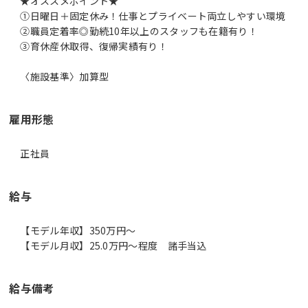
★オススメポイント★
①日曜日＋固定休み！仕事とプライベート両立しやすい環境
②職員定着率◎勤続10年以上のスタッフも在籍有り！
③育休産休取得、復帰実績有り！
〈施設基準〉加算型
雇用形態
正社員
給与
【モデル年収】350万円〜
【モデル月収】25.0万円〜程度 諸手当込
給与備考