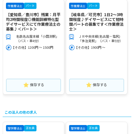
パート
パート
作業療法士
作業療法士
【愛知県／豊川市】残業：月平
【岐阜県／可児市】1日2～3時
均2時間程度◎機能訓練特化型
間程度♪デイサービスにて短時
デイサービスにて作業療法士の
間パートの募集です＜作業療法
募集♪＜パート＞
士＞
名鉄名古屋本線「小田渕駅」
ＪＲ中央本線(名古屋－塩尻)
（バス・車4分）
「多治見駅」（バス・車5分）
【その他】1200円 ～ 1500円
【その他】1900円 ～
保存する
保存する
この法人の他の求人
正社員
正社員
理学療法士
理学療法士