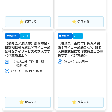
保存する
保存する
パート
パート
作業療法士
作業療法士
【愛知県／清須市】勤務時間・
【岐阜県／山県市】託児所完
日数相談可★駅近×マイカー通
備！マイカー通勤OK◎介護老
勤可なデイサービスの求人です
人保健施設にて作業療法士の募
＜作業療法士＞
集です！＜非常勤＞
名鉄犬山線「下小田井駅」
【その他】1300円 ～
（徒歩4分）
【その他】1350円 ～ 1650円
保存する
保存する