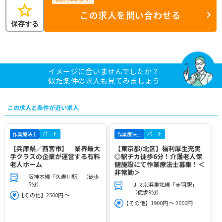
star
この求人を問い合わせる
保存する
イメージに合いませんでしたか？
似た条件の求人も見てみましょう
この求人と条件が近い求人
パート
パート
作業療法士
作業療法士
【兵庫県／西宮市】 業界最大
【東京都/北区】福利厚生充実
手クラスの企業が運営する有料
◎駅チカ徒歩6分！介護老人保
老人ホーム
健施設にて作業療法士募集！＜
非常勤＞
阪神本線「久寿川駅」（徒歩
5分）
ＪＲ京浜東北線「赤羽駅」
（徒歩9分）
【その他】2500円 ～
【その他】1900円 ～ 2000円