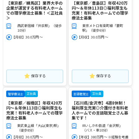
【東京都／練馬区】業界大手の
【東京都／豊島区】年収420万
企業が運営する有料老人ホーム
円～＆年休113日◎福利厚生も
での理学療法士募集！＜正社員
充実！有料老人ホームでの理学
＞
療法士募集
西武新宿線「井荻駅」（徒歩
東京メトロ有楽町線「要町
10分）
駅」（徒歩6分）
【月収】30.0万円 ～
【月収】30.0万円 ～
保存する
保存する
正社員
正社員
理学療法士
言語聴覚士
【東京都／板橋区】年収420万
【石川県/金沢市】4週8休制！
円～＆年休113日◎福利厚生も
福利厚生充実◎介護付き有料老
充実！有料老人ホームでの理学
人ホームでの言語聴覚士さん募
療法士募集
集です！
東武東上線「大山(東京)駅」
IRいしかわ鉄道「金沢駅」
（徒歩8分）
（バス・車10分）
【月収】30.0万円 ～
【年収】380万円 ～ ※経験を考慮