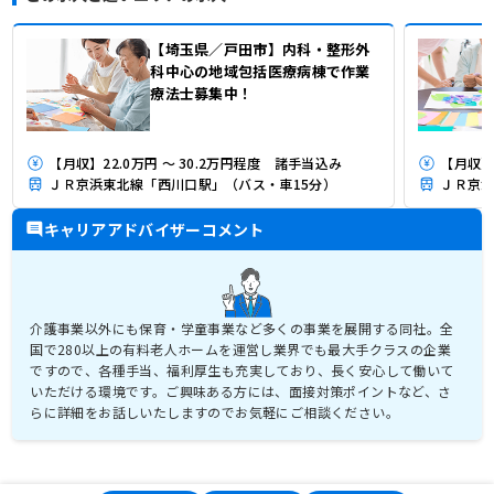
【埼玉県／戸田市】内科・整形外
科中心の地域包括医療病棟で作業
療法士募集中！
【月収】22.0万円 ～ 30.2万円程度 諸手当込み
【月収】
ＪＲ京浜東北線「西川口駅」（バス・車15分）
ＪＲ京浜
キャリアアドバイザーコメント
介護事業以外にも保育・学童事業など多くの事業を展開する同社。全
国で280以上の有料老人ホームを運営し業界でも最大手クラスの企業
ですので、各種手当、福利厚生も充実しており、長く安心して働いて
いただける環境です。ご興味ある方には、面接対策ポイントなど、さ
らに詳細をお話しいたしますのでお気軽にご相談ください。