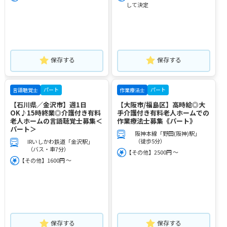
して決定
保存する
保存する
パート
パート
言語聴覚士
作業療法士
【石川県／金沢市】週1日
【大阪市/福島区】高時給◎大
OK♪15時終業◎介護付き有料
手介護付き有料老人ホームでの
老人ホームの言語聴覚士募集＜
作業療法士募集《パート》
パート＞
阪神本線「野田(阪神)駅」
（徒歩5分）
IRいしかわ鉄道「金沢駅」
（バス・車7分）
【その他】2500円 ～
【その他】1600円 ～
保存する
保存する