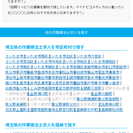
りますか？」
「訪問リハビリの募集を都内で探しています。マイナビコメディカルに載ってい
る○○○○○以外におすすめの求人はありますか？」
他の作業療法士求人を探す
埼玉県の作業療法士求人を市区町村で探す
さいたま市
さいたま市西区
さいたま市北区
さいたま市大宮区
さいたま市見沼区
さいたま市中央区
さいたま市桜区
さいたま市浦和区
さいたま市南区
さいたま市緑区
さいたま市岩槻区
川越市
熊谷市
川口市
行田市
秩父市
所沢市
飯能市
加須市
本庄市
東松山市
春日部市
狭山市
羽生市
鴻巣市
深谷市
上尾市
草加市
越谷市
蕨市
戸田市
入間市
朝霞市
志木市
和光市
新座市
桶川市
久喜市
北本市
八潮市
富士見市
三郷市
蓮田市
坂戸市
幸手市
鶴ヶ島市
日高市
吉川市
ふじみ野市
白岡市
北足立郡伊奈町
入間郡三芳町
入間郡毛呂山町
入間郡越生町
比企郡滑川町
比企郡嵐山町
比企郡小川町
比企郡川島町
比企郡吉見町
比企郡鳩山町
比企郡ときがわ町
秩父郡横瀬町
秩父郡皆野町
秩父郡長瀞町
秩父郡小鹿野町
秩父郡東秩父村
児玉郡美里町
児玉郡神川町
児玉郡上里町
大里郡寄居町
南埼玉郡宮代町
北葛飾郡杉戸町
北葛飾郡松伏町
埼玉県の作業療法士求人を路線で探す