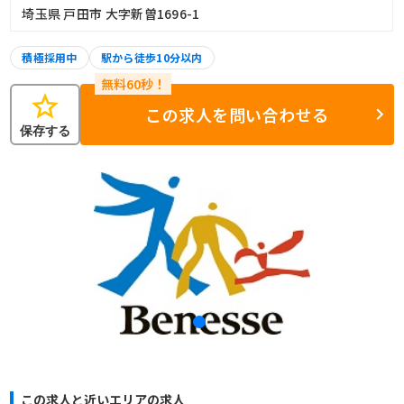
埼玉県 戸田市 大字新曽1696-1
積極採用中
駅から徒歩10分以内
star
この求人を問い合わせる
保存する
この求人と近いエリアの求人