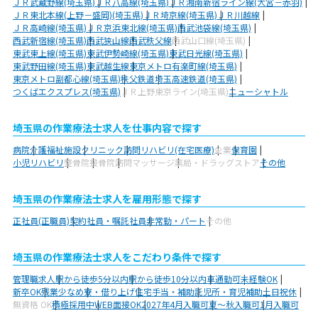
ＪＲ武蔵野線(埼玉県)
ＪＲ八高線(埼玉県)
ＪＲ湘南新宿ライン線(大宮－赤羽)
ＪＲ東北本線(上野－盛岡)(埼玉県)
ＪＲ埼京線(埼玉県)
ＪＲ川越線
ＪＲ高崎線(埼玉県)
ＪＲ京浜東北線(埼玉県)
西武池袋線(埼玉県)
西武新宿線(埼玉県)
西武狭山線
西武秩父線
西武山口線(埼玉県)
東武東上線(埼玉県)
東武伊勢崎線(埼玉県)
東武日光線(埼玉県)
東武野田線(埼玉県)
東武越生線
東京メトロ有楽町線(埼玉県)
東京メトロ副都心線(埼玉県)
秩父鉄道
埼玉高速鉄道(埼玉県)
つくばエクスプレス(埼玉県)
ＪＲ上野東京ライン(埼玉県)
ニューシャトル
埼玉県の作業療法士求人を仕事内容で探す
病院
介護福祉施設
クリニック
訪問リハビリ(在宅医療)
企業
保育園
小児リハビリ
整骨院
接骨院
訪問マッサージ
薬局・ドラッグストア
その他
埼玉県の作業療法士求人を雇用形態で探す
正社員(正職員)
契約社員・嘱託社員
非常勤・パート
その他
埼玉県の作業療法士求人をこだわり条件で探す
管理職求人
駅から徒歩5分以内
駅から徒歩10分以内
車通勤可
未経験OK
新卒OK
残業少なめ
寮・借り上げ
住宅手当・補助
託児所・育児補助
土日祝休
無資格 OK
積極採用中
WEB面接OK
2027年4月入職可
夏～秋入職可
1月入職可