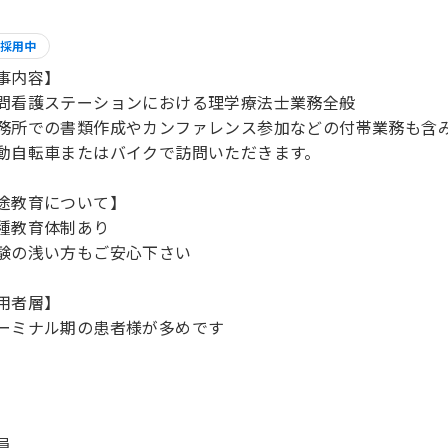
採用中
事内容】
問看護ステーションにおける理学療法士業務全般
務所での書類作成やカンファレンス参加などの付帯業務も含
動自転車またはバイクで訪問いただきます。
途教育について】
種教育体制あり
験の浅い方もご安心下さい
用者層】
ーミナル期の患者様が多めです
員