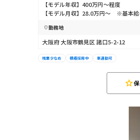
【モデル年収】400万円〜程度
【モデル月収】28.0万円〜 ※基本
勤務地
大阪府 大阪市鶴見区 諸口5-2-12
残業少なめ
積極採用中
車通勤可
star
保