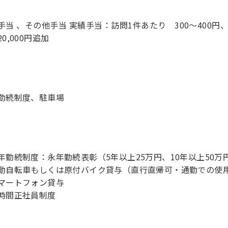
手当 、その他手当 実績手当：訪問1件あたり 300～400
0,000円追加
勤続制度、駐車場
年勤続制度：永年勤続表彰（5年以上25万円、10年以上50万
動自転車もしくは原付バイク貸与（直行直帰可・通勤での使
マートフォン貸与
時間正社員制度