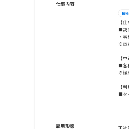
仕事内容
積極
【仕
■訪
・事
※電
【中
■各
※経
【利
■タ
雇用形態
正社