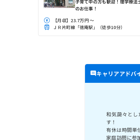
子育て中の方も歓迎！理学療法
のお仕事！
【月収】23.7万円 ～
ＪＲ片町線「徳庵駅」（徒歩10分）
キャリアアドバ
和気藹々とし
す！
有休は時間単
家庭訪問に参