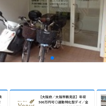
鉄
【大阪府／大阪市鶴見区】年収
！
500万円可◎運動特化型デイ／全