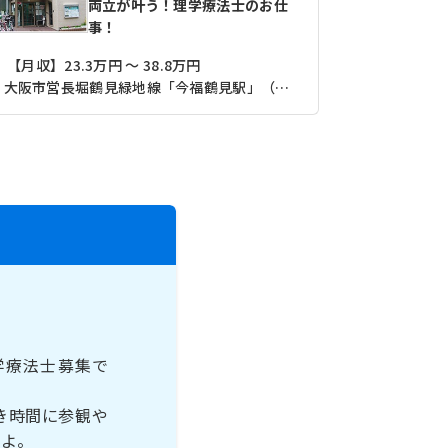
両立が叶う！理学療法士のお仕
事！
【月収】23.3万円 ～ 38.8万円
【月収】23
大阪市営長堀鶴見緑地線「今福鶴見駅」（徒歩4分）
学療法士募集で
き時間に参観や
すよ。