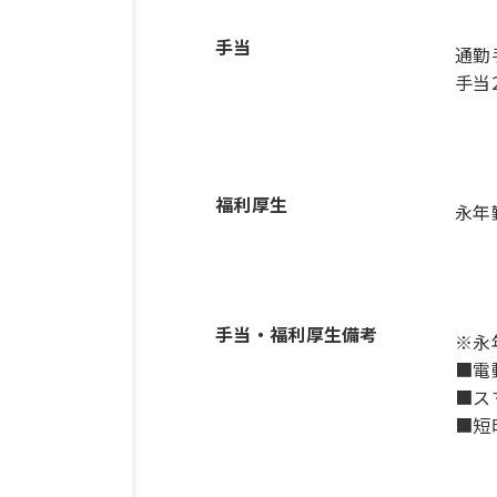
手当
通勤
手当2
福利厚生
永年
手当・福利厚生備考
※永
■電
■ス
■短