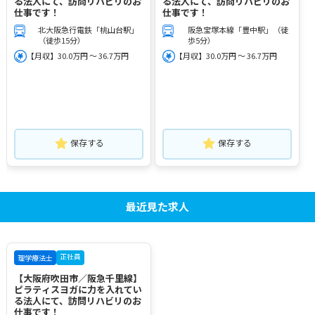
る法人にて、訪問リハビリのお
る法人にて、訪問リハビリのお
仕事です！
仕事です！
北大阪急行電鉄「桃山台駅」
阪急宝塚本線「豊中駅」（徒
（徒歩15分）
歩5分）
【月収】30.0万円 ～ 36.7万円
【月収】30.0万円 ～ 36.7万円
保存する
保存する
最近見た求人
正社員
理学療法士
【大阪府吹田市／阪急千里線】
ピラティスヨガに力を入れてい
る法人にて、訪問リハビリのお
仕事です！