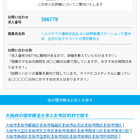
この求人の詳細についてご案内いたします
お問い合わせ
596779
求人番号
募集先名称
ヘルスケア介護株式会社 ぜん訪問看護ステーション千里中
央 五月が丘サテライトの理学療法士
お問い合わせ例
「求人番号596779に興味があるので、詳細を教えていただけますか？」
「残業が少なめの病院をJR○○線の沿線で探していますが、おすすめの病院はあ
りますか？」
「訪問リハビリの募集を都内で探しています。マイナビコメディカルに載ってい
る○○○○○以外におすすめの求人はありますか？」
他の理学療法士求人を探す
大阪府の理学療法士求人を市区町村で探す
大阪市
大阪市都島区
大阪市福島区
大阪市此花区
大阪市西区
大阪市港区
大阪市大正区
大阪市天王寺区
大阪市浪速区
大阪市西淀川区
大阪市東淀川区
大阪市東成区
大阪市生野区
大阪市旭区
大阪市城東区
大阪市阿倍野区