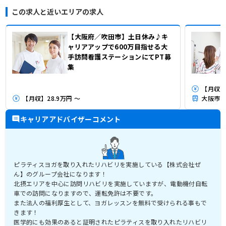
この求人と近いエリアの求人
【大阪府／吹田市】土日休み♪キ
ャリアアップで600万目指せる大
手訪問看護ステーションにてPT募
集
【月収】
【月収】28.9万円 ～
大阪市営
キャリアアドバイザーコメント
ピラティスヨガを取り入れたリハビリを実施している【株式会社ぜ
ん】のグループ会社になります！
北摂エリアを中心に訪問リハビリを実施していますが、電動機付自転
車での訪問になりますので、運転免許は不要です。
また法人の福利厚生として、ヨガレッスンを無料で受けられる事もで
きます！
医学的にも効果のあると証明されたピラティスを取り入れたリハビリ