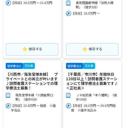
【月収】30.0万円 ～ 31.6万円
東急田園都市線「池尻大橋
駅」（徒歩5分）
【月収】26.0万円 ～
保存する
保存する
正社員
正社員
理学療法士
理学療法士
【川西市／阪急宝塚本線】 プ
【千葉県／市川市】年間休日
ライベートとの両立が叶います
120日以上！訪問看護ステーシ
♪訪問看護ステーションでの理
ョンにて理学療法士募集です♪
学療法士募集！
＜正社員＞
阪急宝塚本線「川西能勢口
ＪＲ総武線「本八幡駅」（徒
駅」（徒歩6分）
歩10分）
【月収】23.8万円 ～ 程度 ※諸
【月収】28.0万円 ～ 39.0万円程
手当込
度 ※諸手当込み