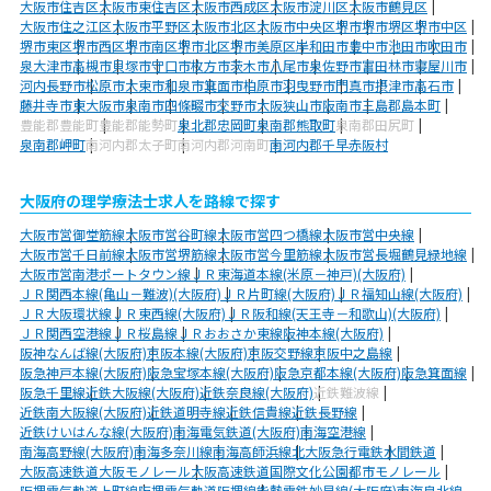
大阪市住吉区
大阪市東住吉区
大阪市西成区
大阪市淀川区
大阪市鶴見区
大阪市住之江区
大阪市平野区
大阪市北区
大阪市中央区
堺市
堺市堺区
堺市中区
堺市東区
堺市西区
堺市南区
堺市北区
堺市美原区
岸和田市
豊中市
池田市
吹田市
泉大津市
高槻市
貝塚市
守口市
枚方市
茨木市
八尾市
泉佐野市
富田林市
寝屋川市
河内長野市
松原市
大東市
和泉市
箕面市
柏原市
羽曳野市
門真市
摂津市
高石市
藤井寺市
東大阪市
泉南市
四條畷市
交野市
大阪狭山市
阪南市
三島郡島本町
豊能郡豊能町
豊能郡能勢町
泉北郡忠岡町
泉南郡熊取町
泉南郡田尻町
泉南郡岬町
南河内郡太子町
南河内郡河南町
南河内郡千早赤阪村
大阪府の理学療法士求人を路線で探す
大阪市営御堂筋線
大阪市営谷町線
大阪市営四つ橋線
大阪市営中央線
大阪市営千日前線
大阪市営堺筋線
大阪市営今里筋線
大阪市営長堀鶴見緑地線
大阪市営南港ポートタウン線
ＪＲ東海道本線(米原－神戸)(大阪府)
ＪＲ関西本線(亀山－難波)(大阪府)
ＪＲ片町線(大阪府)
ＪＲ福知山線(大阪府)
ＪＲ大阪環状線
ＪＲ東西線(大阪府)
ＪＲ阪和線(天王寺－和歌山)(大阪府)
ＪＲ関西空港線
ＪＲ桜島線
ＪＲおおさか東線
阪神本線(大阪府)
阪神なんば線(大阪府)
京阪本線(大阪府)
京阪交野線
京阪中之島線
阪急神戸本線(大阪府)
阪急宝塚本線(大阪府)
阪急京都本線(大阪府)
阪急箕面線
阪急千里線
近鉄大阪線(大阪府)
近鉄奈良線(大阪府)
近鉄難波線
近鉄南大阪線(大阪府)
近鉄道明寺線
近鉄信貴線
近鉄長野線
近鉄けいはんな線(大阪府)
南海電気鉄道(大阪府)
南海空港線
南海高野線(大阪府)
南海多奈川線
南海高師浜線
北大阪急行電鉄
水間鉄道
大阪高速鉄道大阪モノレール
大阪高速鉄道国際文化公園都市モノレール
阪堺電気軌道上町線
阪堺電気軌道阪堺線
能勢電鉄妙見線(大阪府)
南海泉北線