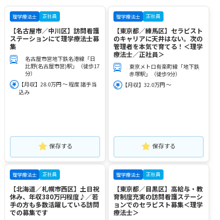
正社員
正社員
理学療法士
理学療法士
【名古屋市／中川区】訪問看護
【東京都／練馬区】セラピスト
ステーションにて理学療法士募
のキャリアに天井はない。次の
集
管理者を本気で育てる！＜理学
療法士／正社員＞
名古屋市営地下鉄名港線「日
比野(名古屋市営)駅」（徒歩17
東京メトロ有楽町線「地下鉄
分）
赤塚駅」（徒歩9分）
【月収】28.0万円 ～ 程度 諸手当
【月収】32.0万円 ～
込み
保存する
保存する
正社員
正社員
理学療法士
理学療法士
【北海道／札幌市西区】土日祝
【東京都／目黒区】高給与・教
休み、年収380万円程度♪／若
育制度充実の訪問看護ステーシ
手の方も多数活躍している訪問
ョンでのセラピスト募集＜理学
での募集です
療法士＞