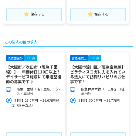
保存する
保存する
この法人の他の求人
正社員
正社員
柔道整復師
言語聴覚士
【大阪府／吹田市（阪急千里
【大阪市淀川区／阪急宝塚線】
線）】 年間休日110日以上！
ピラティスヨガに力を入れてい
デイサービス施設にて柔道整復
る法人にて訪問リハビリのお仕
師の募集です♪
事です！
阪急千里線「南千里駅」（バ
阪急神戸本線「十三駅」（徒
ス・車6分）
歩5分）
【月収】23.0万円 ～ 26.6万円程
【月収】30.0万円 ～ 36.7万円
度（諸手当込）