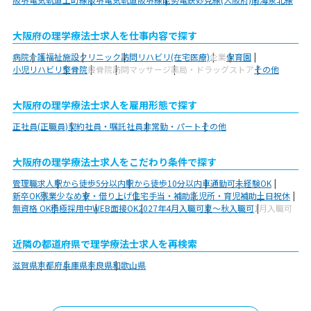
大阪府の理学療法士求人を仕事内容で探す
病院
介護福祉施設
クリニック
訪問リハビリ(在宅医療)
企業
保育園
小児リハビリ
整骨院
接骨院
訪問マッサージ
薬局・ドラッグストア
その他
大阪府の理学療法士求人を雇用形態で探す
正社員(正職員)
契約社員・嘱託社員
非常勤・パート
その他
大阪府の理学療法士求人をこだわり条件で探す
管理職求人
駅から徒歩5分以内
駅から徒歩10分以内
車通勤可
未経験OK
新卒OK
残業少なめ
寮・借り上げ
住宅手当・補助
託児所・育児補助
土日祝休
無資格 OK
積極採用中
WEB面接OK
2027年4月入職可
夏～秋入職可
1月入職可
近隣の都道府県で理学療法士求人を再検索
滋賀県
京都府
兵庫県
奈良県
和歌山県