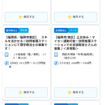
保存する
保存する
正社員
パート
理学療法士
言語聴覚士
【福岡県／福岡市東区】 スキ
【福岡市/東区】土日休み！マ
ルを活かせる☆訪問看護ステー
イカー通勤可能！訪問看護ステ
ションにて理学療法士の募集で
ーションでの言語聴覚士さんの
す！
募集♪＜非常勤＞
ＪＲ香椎線「雁ノ巣駅」（バ
西鉄貝塚線「貝塚(福岡)駅」
ス・車13分）
（徒歩12分）
【月収】29.1万円 ～ 33.3万円程
【その他】2600円 ～ 3500円
度
保存する
保存する