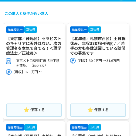
この求人と条件が近い求人
正社員
正社員
作業療法士
作業療法士
【東京都／練馬区】セラピスト
【北海道／札幌市西区】土日祝
のキャリアに天井はない。次の
休み、年収380万円程度♪／若
管理者を本気で育てる！＜理学
手の方も多数活躍している訪問
療法士／正社員＞
での募集です
東京メトロ有楽町線「地下鉄
【月収】30.0万円 ～ 31.6万円
赤塚駅」（徒歩9分）
【月収】32.0万円 ～
保存する
保存する
正社員
正社員
作業療法士
作業療法士