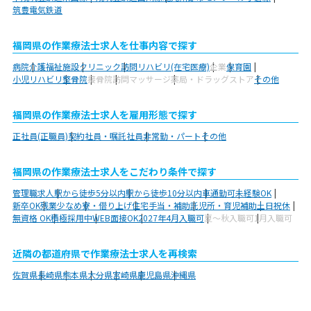
筑豊電気鉄道
福岡県の作業療法士求人を仕事内容で探す
病院
介護福祉施設
クリニック
訪問リハビリ(在宅医療)
企業
保育園
小児リハビリ
整骨院
接骨院
訪問マッサージ
薬局・ドラッグストア
その他
福岡県の作業療法士求人を雇用形態で探す
正社員(正職員)
契約社員・嘱託社員
非常勤・パート
その他
福岡県の作業療法士求人をこだわり条件で探す
管理職求人
駅から徒歩5分以内
駅から徒歩10分以内
車通勤可
未経験OK
新卒OK
残業少なめ
寮・借り上げ
住宅手当・補助
託児所・育児補助
土日祝休
無資格 OK
積極採用中
WEB面接OK
2027年4月入職可
夏～秋入職可
1月入職可
近隣の都道府県で作業療法士求人を再検索
佐賀県
長崎県
熊本県
大分県
宮崎県
鹿児島県
沖縄県