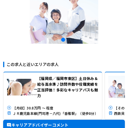
この求人と近いエリアの求人
【福岡県／福岡市東区】土日休み＆
給与高水準♪訪問件数や役職実績を
正当評価！多彩なキャリアパスも魅
力
【月収】30.8万円 ～ 程度
【その他】
ＪＲ鹿児島本線(門司港－八代)「香椎駅」（徒歩8分）
西鉄貝塚
キャリアアドバイザーコメント