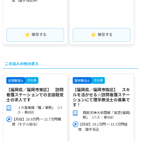
度（諸手当込み）
保存する
保存する
この法人の他の求人
正社員
正社員
言語聴覚士
理学療法士
【福岡県／福岡市東区】 訪問
【福岡県／福岡市南区】 スキ
看護ステーションでの言語聴覚
ルを活かせる☆訪問看護ステー
士の求人です
ションにて理学療法士の募集で
す！
ＪＲ香椎線「雁ノ巣駅」（バ
ス・車8分）
西鉄天神大牟田線「高宮(福岡)
駅」（バス・車9分）
【月収】20.9万円 ～ 21.7万円概
算（モデル給与）
【月収】29.1万円 ～ 33.3万円程
度 諸手当込