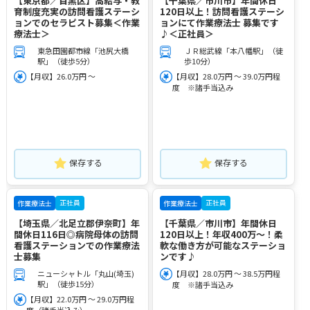
【東京都／目黒区】高給与・教
【千葉県／市川市】年間休日
育制度充実の訪問看護ステーシ
120日以上！訪問看護ステーシ
ョンでのセラピスト募集＜作業
ョンにて作業療法士 募集です
療法士＞
♪＜正社員＞
東急田園都市線「池尻大橋
ＪＲ総武線「本八幡駅」（徒
駅」（徒歩5分）
歩10分）
【月収】26.0万円 ～
【月収】28.0万円 ～ 39.0万円程
度 ※諸手当込み
保存する
保存する
正社員
正社員
作業療法士
作業療法士
【埼玉県／北足立郡伊奈町】年
【千葉県／市川市】年間休日
間休日116日◎病院母体の訪問
120日以上！年収400万～！柔
看護ステーションでの作業療法
軟な働き方が可能なステーショ
士募集
ンです♪
ニューシャトル「丸山(埼玉)
【月収】28.0万円 ～ 38.5万円程
駅」（徒歩15分）
度 ※諸手当込み
【月収】22.0万円 ～ 29.0万円程