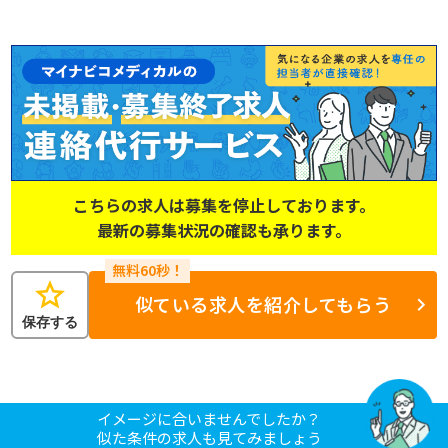
こちらの求人は募集を停止しております。
最新の募集状況の確認も承ります。
star
似ている求人を紹介してもらう
保存する
イメージに合いませんでしたか？
似た条件の求人も見てみましょう