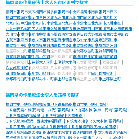
福岡県の作業療法士求人を市区町村で探す
福岡市
福岡市東区
福岡市博多区
福岡市中央区
福岡市南区
福岡市西区
福岡市城南区
福岡市早良区
北九州市
北九州市門司区
北九州市若松区
北九州市戸畑区
北九州市小倉北区
北九州市小倉南区
北九州市八幡東区
北九州市八幡西区
大牟田市
久留米市
直方市
飯塚市
田川市
柳川市
八女市
筑後市
大川市
行橋市
豊前市
中間市
小郡市
筑紫野市
春日市
大野城市
宗像市
太宰府市
古賀市
福津市
うきは市
宮若市
嘉麻市
朝倉市
みやま市
糸島市
那珂川市
糟屋郡宇美町
糟屋郡篠栗町
糟屋郡志免町
糟屋郡須惠町
糟屋郡新宮町
糟屋郡久山町
糟屋郡粕屋町
遠賀郡芦屋町
遠賀郡水巻町
遠賀郡岡垣町
遠賀郡遠賀町
鞍手郡小竹町
鞍手郡鞍手町
嘉穂郡桂川町
朝倉郡筑前町
朝倉郡東峰村
三井郡大刀洗町
三潴郡大木町
八女郡黒木町
八女郡立花町
八女郡広川町
八女郡矢部村
八女郡星野村
田川郡香春町
田川郡添田町
田川郡糸田町
田川郡川崎町
田川郡大任町
田川郡赤村
田川郡福智町
京都郡苅田町
京都郡みやこ町
築上郡吉富町
築上郡上毛町
築上郡築上町
福岡県の作業療法士求人を路線で探す
福岡市地下鉄空港線
福岡市地下鉄箱崎線
福岡市地下鉄七隈線
ＪＲ鹿児島本線(門司港－八代)(福岡県)
ＪＲ山陽本線(神戸－門司)(福岡県)
ＪＲ日豊本線(福岡県)
ＪＲ博多南線
ＪＲ篠栗線
ＪＲ筑肥線(姪浜－西唐津)(福岡県)
ＪＲ筑豊本線
ＪＲ久大本線(福岡県)
ＪＲ日田彦山線(福岡県)
ＪＲ後藤寺線
ＪＲ香椎線
西鉄天神大牟田線
西鉄貝塚線
西鉄太宰府線
西鉄甘木線
甘木鉄道(福岡県)
平成筑豊鉄道伊田線
平成筑豊鉄道糸田線
平成筑豊鉄道田川線
北九州都市モノレール小倉線