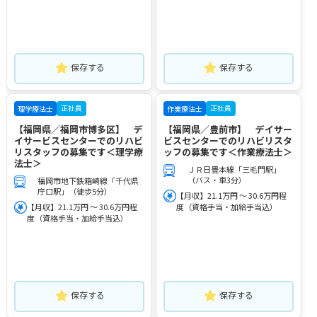
保存する
保存する
正社員
正社員
理学療法士
作業療法士
【福岡県／福岡市博多区】 デ
【福岡県／豊前市】 デイサー
イサービスセンターでのリハビ
ビスセンターでのリハビリスタ
リスタッフの募集です＜理学療
ッフの募集です＜作業療法士＞
法士＞
ＪＲ日豊本線「三毛門駅」
（バス・車3分）
福岡市地下鉄箱崎線「千代県
庁口駅」（徒歩5分）
【月収】21.1万円 ～ 30.6万円程
【月収】21.1万円 ～ 30.6万円程
度（資格手当・加給手当込）
度（資格手当・加給手当込）
保存する
保存する