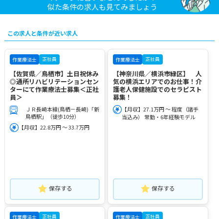
似た条件の求人も見てみましょう
この求人と条件が近い求人
正社員
正社員
作業療法士
作業療法士
【佐賀県／鳥栖市】土日祝休み
【神奈川県／横浜市緑区】 人
◎通所リハビリテーションセン
気の横浜エリアでのお仕事！介
ターにて作業療法士募集＜正社
護老人保健施設でのセラピスト
員＞
募集！
ＪＲ長崎本線(鳥栖－長崎)「新
【月収】27.1万円 ～ 程度（諸手
鳥栖駅」（徒歩10分）
当込み） 常勤・6年経験モデル
【月収】22.8万円 ～ 33.7万円
保存する
保存する
正社員
正社員
作業療法士
作業療法士