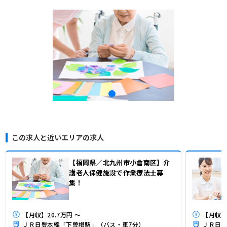
この求人と近いエリアの求人
【福岡県／北九州市小倉南区】介
護老人保健施設で作業療法士募
集！
【月収】20.7万円 ～
【月収】1
ＪＲ日豊本線「下曽根駅」（バス・車7分）
ＪＲ日豊