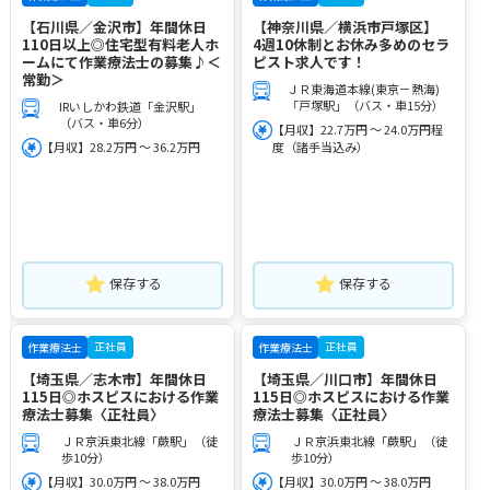
【石川県／金沢市】年間休日
【神奈川県／横浜市戸塚区】
110日以上◎住宅型有料老人ホ
4週10休制とお休み多めのセラ
ームにて作業療法士の募集♪＜
ピスト求人です！
常勤＞
ＪＲ東海道本線(東京－熱海)
「戸塚駅」（バス・車15分）
IRいしかわ鉄道「金沢駅」
（バス・車6分）
【月収】22.7万円 ～ 24.0万円程
【月収】28.2万円 ～ 36.2万円
度（諸手当込み）
保存する
保存する
正社員
正社員
作業療法士
作業療法士
【埼玉県／志木市】年間休日
【埼玉県／川口市】年間休日
115日◎ホスピスにおける作業
115日◎ホスピスにおける作業
療法士募集〈正社員〉
療法士募集〈正社員〉
ＪＲ京浜東北線「蕨駅」（徒
ＪＲ京浜東北線「蕨駅」（徒
歩10分）
歩10分）
【月収】30.0万円 ～ 38.0万円
【月収】30.0万円 ～ 38.0万円