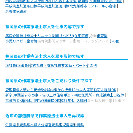
西鉄貝塚線
西鉄太宰府線
西鉄甘木線
甘木鉄道(福岡県)
平成筑豊鉄道伊田線
平成筑豊鉄道糸田線
平成筑豊鉄道田川線
北九州都市モノレール小倉線
筑豊電気鉄道
福岡県の作業療法士求人を仕事内容で探す
病院
介護福祉施設
クリニック
訪問リハビリ(在宅医療)
企業
保育園
小児リハビリ
整骨院
接骨院
訪問マッサージ
薬局・ドラッグストア
その他
福岡県の作業療法士求人を雇用形態で探す
正社員(正職員)
契約社員・嘱託社員
非常勤・パート
その他
福岡県の作業療法士求人をこだわり条件で探す
管理職求人
駅から徒歩5分以内
駅から徒歩10分以内
車通勤可
未経験OK
新卒OK
残業少なめ
寮・借り上げ
住宅手当・補助
託児所・育児補助
土日祝休
無資格 OK
積極採用中
WEB面接OK
2027年4月入職可
夏～秋入職可
1月入職可
近隣の都道府県で作業療法士求人を再検索
佐賀県
長崎県
熊本県
大分県
宮崎県
鹿児島県
沖縄県