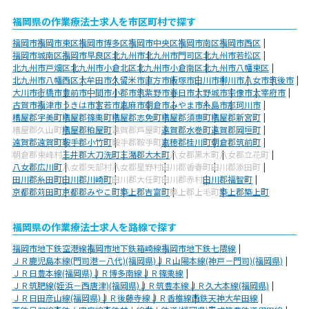
福岡県の作業療法士求人を市区町村で探す
福岡市
福岡市東区
福岡市博多区
福岡市中央区
福岡市南区
福岡市西区
福岡市城南区
福岡市早良区
北九州市
北九州市門司区
北九州市若松区
北九州市戸畑区
北九州市小倉北区
北九州市小倉南区
北九州市八幡東区
北九州市八幡西区
大牟田市
久留米市
直方市
飯塚市
田川市
柳川市
八女市
筑後市
大川市
行橋市
豊前市
中間市
小郡市
筑紫野市
春日市
大野城市
宗像市
太宰府市
古賀市
福津市
うきは市
宮若市
嘉麻市
朝倉市
みやま市
糸島市
那珂川市
糟屋郡宇美町
糟屋郡篠栗町
糟屋郡志免町
糟屋郡須惠町
糟屋郡新宮町
糟屋郡久山町
糟屋郡粕屋町
遠賀郡芦屋町
遠賀郡水巻町
遠賀郡岡垣町
遠賀郡遠賀町
鞍手郡小竹町
鞍手郡鞍手町
嘉穂郡桂川町
朝倉郡筑前町
朝倉郡東峰村
三井郡大刀洗町
三潴郡大木町
八女郡黒木町
八女郡立花町
八女郡広川町
八女郡矢部村
八女郡星野村
田川郡香春町
田川郡添田町
田川郡糸田町
田川郡川崎町
田川郡大任町
田川郡赤村
田川郡福智町
京都郡苅田町
京都郡みやこ町
築上郡吉富町
築上郡上毛町
築上郡築上町
福岡県の作業療法士求人を路線で探す
福岡市地下鉄空港線
福岡市地下鉄箱崎線
福岡市地下鉄七隈線
ＪＲ鹿児島本線(門司港－八代)(福岡県)
ＪＲ山陽本線(神戸－門司)(福岡県)
ＪＲ日豊本線(福岡県)
ＪＲ博多南線
ＪＲ篠栗線
ＪＲ筑肥線(姪浜－西唐津)(福岡県)
ＪＲ筑豊本線
ＪＲ久大本線(福岡県)
ＪＲ日田彦山線(福岡県)
ＪＲ後藤寺線
ＪＲ香椎線
西鉄天神大牟田線