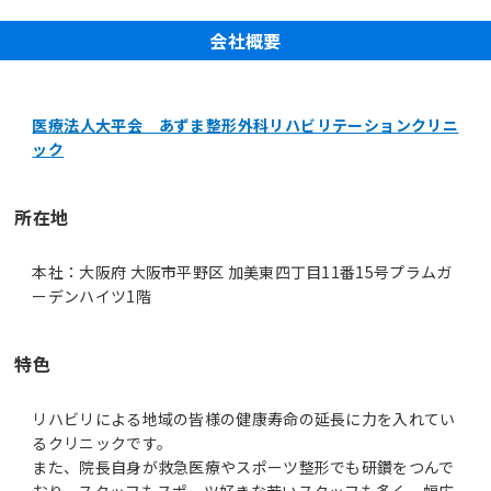
会社概要
医療法人大平会 あずま整形外科リハビリテーションクリニ
ック
所在地
本社：大阪府 大阪市平野区 加美東四丁目11番15号プラムガ
ーデンハイツ1階
特色
リハビリによる地域の皆様の健康寿命の延長に力を入れてい
るクリニックです。
また、院長自身が救急医療やスポーツ整形でも研鑽をつんで
おり、スタッフもスポーツ好きな若いスタッフも多く、幅広