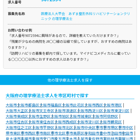
求人番号
募集先名称
医療法人大平会 あずま整形外科リハビリテーションクリ
ニック の理学療法士
お問い合わせ例
「求人番号9072594に興味があるので、詳細を教えていただけますか？」
「残業が少なめの病院をJR○○線の沿線で探していますが、おすすめの病院はあ
りますか？」
「訪問リハビリの募集を都内で探しています。マイナビコメディカルに載ってい
る○○○○○以外におすすめの求人はありますか？」
他の理学療法士求人を探す
大阪府の理学療法士求人を市区町村で探す
大阪市
大阪市都島区
大阪市福島区
大阪市此花区
大阪市西区
大阪市港区
大阪市大正区
大阪市天王寺区
大阪市浪速区
大阪市西淀川区
大阪市東淀川区
大阪市東成区
大阪市生野区
大阪市旭区
大阪市城東区
大阪市阿倍野区
大阪市住吉区
大阪市東住吉区
大阪市西成区
大阪市淀川区
大阪市鶴見区
大阪市住之江区
大阪市平野区
大阪市北区
大阪市中央区
堺市
堺市堺区
堺市中区
堺市東区
堺市西区
堺市南区
堺市北区
堺市美原区
岸和田市
豊中市
池田市
吹田市
泉大津市
高槻市
貝塚市
守口市
枚方市
茨木市
八尾市
泉佐野市
富田林市
寝屋川市