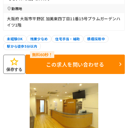
勤務地
大阪府 大阪市平野区 加美東四丁目11番15号プラムガーデンハ
イツ1階
未経験OK
残業少なめ
住宅手当・補助
積極採用中
駅から徒歩5分以内
star
この求人を問い合わせる
保存する