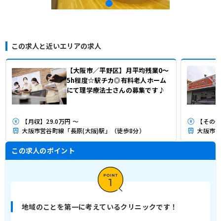
この求人と近いエリアの求人
【大阪市／平野区】月平均残業0～
5h程度☆駅チカ◎有料老人ホーム
にて理学療法士さんの募集です♪
【月収】29.0万円 ～
【その他
大阪市営谷町線「長原(大阪)駅」（徒歩8分）
大阪市営
この求人のポイント
地域のことを第一に考えているクリニックです！