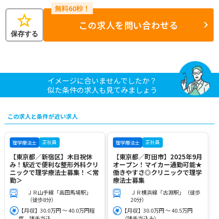
star
この求人を問い合わせる
保存する
イメージに合いませんでしたか？
似た条件の求人も見てみましょう
この求人と条件が近い求人
正社員
正社員
理学療法士
理学療法士
【東京都／新宿区】木日祝休
【東京都／町田市】2025年9月
み！駅近で便利な整形外科クリ
オープン！マイカー通勤可能★
ニックで理学療法士募集！＜常
働きやすさ◎クリニックで理学
勤＞
療法士募集
ＪＲ山手線「高田馬場駅」
ＪＲ横浜線「古淵駅」（徒歩
（徒歩8分）
20分）
【月収】30.0万円 ～ 40.0万円程
【月収】30.0万円 ～ 40.5万円
度 諸手当込
（諸手当込み）