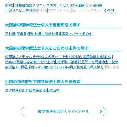
病院
介護福祉施設
クリニック
訪問リハビリ(在宅医療)
企業
保育園
小児リハビリ
整骨院
接骨院
訪問マッサージ
薬局・ドラッグストア
その他
大阪府の理学療法士求人を雇用形態で探す
正社員(正職員)
契約社員・嘱託社員
非常勤・パート
その他
大阪府の理学療法士求人をこだわり条件で探す
管理職求人
駅から徒歩5分以内
駅から徒歩10分以内
車通勤可
未経験OK
新卒OK
残業少なめ
寮・借り上げ
住宅手当・補助
託児所・育児補助
土日祝休
無資格 OK
積極採用中
WEB面接OK
2027年4月入職可
夏～秋入職可
1月入職可
近隣の都道府県で理学療法士求人を再検索
滋賀県
京都府
兵庫県
奈良県
和歌山県
理学療法士の求人をすべて見る