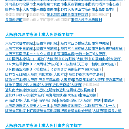
河内長野市
松原市
大東市
和泉市
箕面市
柏原市
羽曳野市
門真市
摂津市
高石市
藤井寺市
東大阪市
泉南市
四條畷市
交野市
大阪狭山市
阪南市
三島郡島本町
豊能郡豊能町
豊能郡能勢町
泉北郡忠岡町
泉南郡熊取町
泉南郡田尻町
泉南郡岬町
南河内郡太子町
南河内郡河南町
南河内郡千早赤阪村
大阪府の理学療法士求人を路線で探す
大阪市営御堂筋線
大阪市営谷町線
大阪市営四つ橋線
大阪市営中央線
大阪市営千日前線
大阪市営堺筋線
大阪市営今里筋線
大阪市営長堀鶴見緑地線
大阪市営南港ポートタウン線
ＪＲ東海道本線(米原－神戸)(大阪府)
ＪＲ関西本線(亀山－難波)(大阪府)
ＪＲ片町線(大阪府)
ＪＲ福知山線(大阪府)
ＪＲ大阪環状線
ＪＲ東西線(大阪府)
ＪＲ阪和線(天王寺－和歌山)(大阪府)
ＪＲ関西空港線
ＪＲ桜島線
ＪＲおおさか東線
阪神本線(大阪府)
阪神なんば線(大阪府)
京阪本線(大阪府)
京阪交野線
京阪中之島線
阪急神戸本線(大阪府)
阪急宝塚本線(大阪府)
阪急京都本線(大阪府)
阪急箕面線
阪急千里線
近鉄大阪線(大阪府)
近鉄奈良線(大阪府)
近鉄難波線
近鉄南大阪線(大阪府)
近鉄道明寺線
近鉄信貴線
近鉄長野線
近鉄けいはんな線(大阪府)
南海電気鉄道(大阪府)
南海空港線
南海高野線(大阪府)
南海多奈川線
南海高師浜線
北大阪急行電鉄
水間鉄道
大阪高速鉄道大阪モノレール
大阪高速鉄道国際文化公園都市モノレール
阪堺電気軌道上町線
阪堺電気軌道阪堺線
能勢電鉄妙見線(大阪府)
南海泉北線
大阪府の理学療法士求人を仕事内容で探す