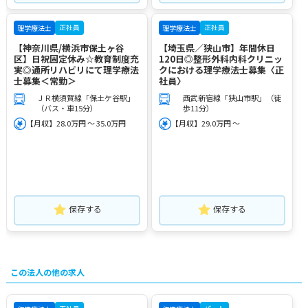
正社員
正社員
理学療法士
理学療法士
【神奈川県/横浜市保土ヶ谷
【埼玉県／狭山市】年間休日
区】日祝固定休み☆教育制度充
120日◎整形外科内科クリニッ
実◎通所リハビリにて理学療法
クにおける理学療法士募集〈正
士募集＜常勤＞
社員〉
ＪＲ横須賀線「保土ケ谷駅」
西武新宿線「狭山市駅」（徒
（バス・車15分）
歩11分）
【月収】28.0万円 ～ 35.0万円
【月収】29.0万円 ～
保存する
保存する
この法人の他の求人