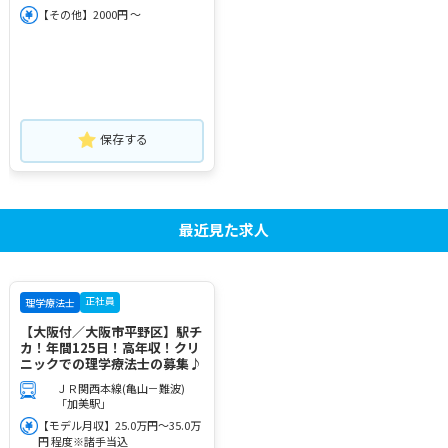
【その他】2000円 ～
保存する
最近見た求人
正社員
理学療法士
【大阪付／大阪市平野区】駅チ
カ！年間125日！高年収！クリ
ニックでの理学療法士の募集♪
ＪＲ関西本線(亀山－難波)
「加美駅」
【モデル月収】25.0万円～35.0万
円 程度※諸手当込