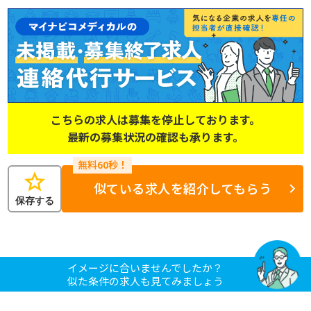
こちらの求人は募集を停止しております。
最新の募集状況の確認も承ります。
star
似ている求人を紹介してもらう
保存する
イメージに合いませんでしたか？
似た条件の求人も見てみましょう