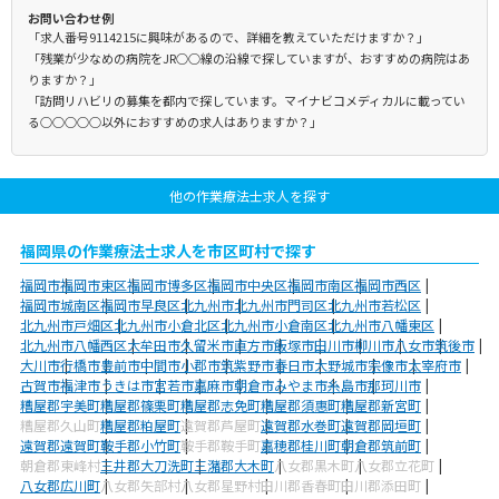
お問い合わせ例
「求人番号9114215に興味があるので、詳細を教えていただけますか？」
「残業が少なめの病院をJR○○線の沿線で探していますが、おすすめの病院はあ
りますか？」
「訪問リハビリの募集を都内で探しています。マイナビコメディカルに載ってい
る○○○○○以外におすすめの求人はありますか？」
他の作業療法士求人を探す
福岡県の作業療法士求人を市区町村で探す
福岡市
福岡市東区
福岡市博多区
福岡市中央区
福岡市南区
福岡市西区
福岡市城南区
福岡市早良区
北九州市
北九州市門司区
北九州市若松区
北九州市戸畑区
北九州市小倉北区
北九州市小倉南区
北九州市八幡東区
北九州市八幡西区
大牟田市
久留米市
直方市
飯塚市
田川市
柳川市
八女市
筑後市
大川市
行橋市
豊前市
中間市
小郡市
筑紫野市
春日市
大野城市
宗像市
太宰府市
古賀市
福津市
うきは市
宮若市
嘉麻市
朝倉市
みやま市
糸島市
那珂川市
糟屋郡宇美町
糟屋郡篠栗町
糟屋郡志免町
糟屋郡須惠町
糟屋郡新宮町
糟屋郡久山町
糟屋郡粕屋町
遠賀郡芦屋町
遠賀郡水巻町
遠賀郡岡垣町
遠賀郡遠賀町
鞍手郡小竹町
鞍手郡鞍手町
嘉穂郡桂川町
朝倉郡筑前町
朝倉郡東峰村
三井郡大刀洗町
三潴郡大木町
八女郡黒木町
八女郡立花町
八女郡広川町
八女郡矢部村
八女郡星野村
田川郡香春町
田川郡添田町