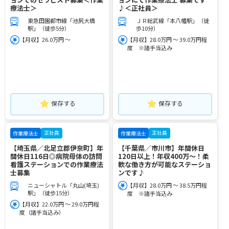
療法士＞
♪＜正社員＞
東急田園都市線「池尻大橋
ＪＲ総武線「本八幡駅」（徒
駅」（徒歩5分）
歩10分）
【月収】26.0万円 ～
【月収】28.0万円 ～ 39.0万円程
度 ※諸手当込み
保存する
保存する
正社員
正社員
作業療法士
作業療法士
【埼玉県／北足立郡伊奈町】年
【千葉県／市川市】年間休日
間休日116日◎病院母体の訪問
120日以上！年収400万～！柔
看護ステーションでの作業療法
軟な働き方が可能なステーショ
士募集
ンです♪
ニューシャトル「丸山(埼玉)
【月収】28.0万円 ～ 38.5万円程
駅」（徒歩15分）
度 ※諸手当込み
【月収】22.0万円 ～ 29.0万円程
度（諸手当込み）