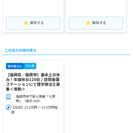
保存する
保存する
この法人の他の求人
正社員
理学療法士
【福岡県／福岡市】基本土日休
み！年間休日120日♪訪問看護
ステーションにて理学療法士募
集＜常勤＞
福岡市地下鉄七隈線「七隈
駅」（徒歩16分）
【月収】25.0万円 ～ 30.0万円程
度