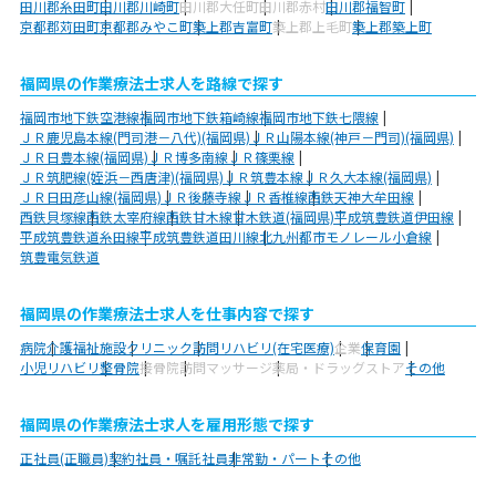
田川郡糸田町
田川郡川崎町
田川郡大任町
田川郡赤村
田川郡福智町
京都郡苅田町
京都郡みやこ町
築上郡吉富町
築上郡上毛町
築上郡築上町
福岡県の作業療法士求人を路線で探す
福岡市地下鉄空港線
福岡市地下鉄箱崎線
福岡市地下鉄七隈線
ＪＲ鹿児島本線(門司港－八代)(福岡県)
ＪＲ山陽本線(神戸－門司)(福岡県)
ＪＲ日豊本線(福岡県)
ＪＲ博多南線
ＪＲ篠栗線
ＪＲ筑肥線(姪浜－西唐津)(福岡県)
ＪＲ筑豊本線
ＪＲ久大本線(福岡県)
ＪＲ日田彦山線(福岡県)
ＪＲ後藤寺線
ＪＲ香椎線
西鉄天神大牟田線
西鉄貝塚線
西鉄太宰府線
西鉄甘木線
甘木鉄道(福岡県)
平成筑豊鉄道伊田線
平成筑豊鉄道糸田線
平成筑豊鉄道田川線
北九州都市モノレール小倉線
筑豊電気鉄道
福岡県の作業療法士求人を仕事内容で探す
病院
介護福祉施設
クリニック
訪問リハビリ(在宅医療)
企業
保育園
小児リハビリ
整骨院
接骨院
訪問マッサージ
薬局・ドラッグストア
その他
福岡県の作業療法士求人を雇用形態で探す
正社員(正職員)
契約社員・嘱託社員
非常勤・パート
その他