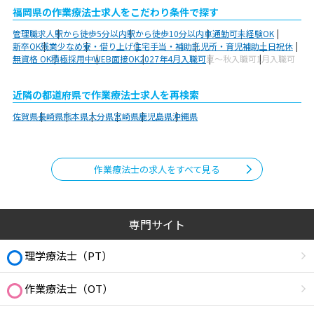
福岡県の作業療法士求人をこだわり条件で探す
管理職求人
駅から徒歩5分以内
駅から徒歩10分以内
車通勤可
未経験OK
新卒OK
残業少なめ
寮・借り上げ
住宅手当・補助
託児所・育児補助
土日祝休
無資格 OK
積極採用中
WEB面接OK
2027年4月入職可
夏～秋入職可
1月入職可
近隣の都道府県で作業療法士求人を再検索
佐賀県
長崎県
熊本県
大分県
宮崎県
鹿児島県
沖縄県
作業療法士の求人をすべて見る
専門サイト
理学療法士（PT）
作業療法士（OT）