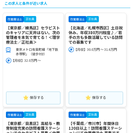
この求人と条件が近い求人
正社員
正社員
作業療法士
作業療法士
【東京都／練馬区】セラピスト
【北海道／札幌市西区】土日祝
のキャリアに天井はない。次の
休み、年収380万円程度♪／若
管理者を本気で育てる！＜理学
手の方も多数活躍している訪問
療法士／正社員＞
での募集です
東京メトロ有楽町線「地下鉄
【月収】30.0万円 ～ 31.6万円
赤塚駅」（徒歩9分）
【月収】32.0万円 ～
保存する
保存する
正社員
正社員
作業療法士
作業療法士
【東京都／目黒区】高給与・教
【千葉県／市川市】年間休日
育制度充実の訪問看護ステーシ
120日以上！訪問看護ステーシ
ョンでのセラピスト募集＜作業
ョンにて作業療法士 募集です