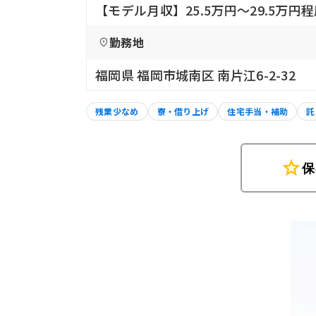
【モデル月収】25.5万円〜29.5万円
勤務地
福岡県 福岡市城南区 南片江6-2-32
残業少なめ
寮・借り上げ
住宅手当・補助
託
star
保