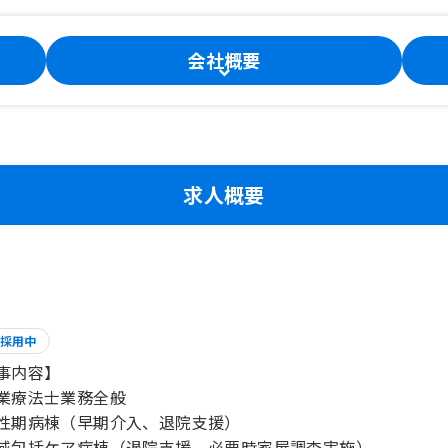
会社概要
求人概要
採用中
事内容】
業療法士業務全般
性期病棟（早期介入、退院支援）
域包括ケア病棟（退院支援、必要時家屋調査実施）