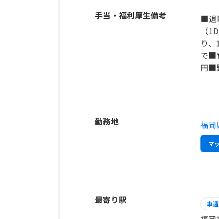
手当・福利厚生備考
■退
（1
り、
で■
円■
勤務地
福岡
マ
最寄り駅
車通
福岡