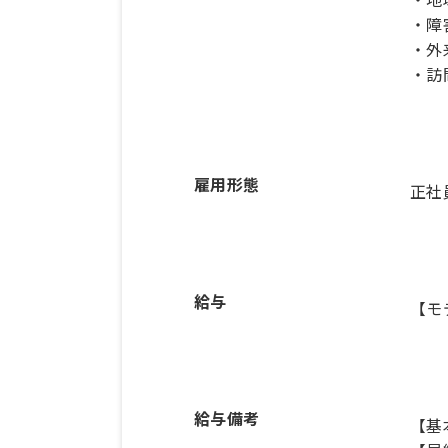
・障
・外
・訪
雇用形態
正社
給与
【モ
給与備考
【基本