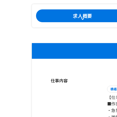
求人概要
仕事内容
積極
【仕
■作
・急
・地