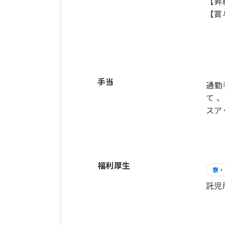
【昇
【賞
手当
通勤
て 
スアッ
福利厚生
寮・
託児