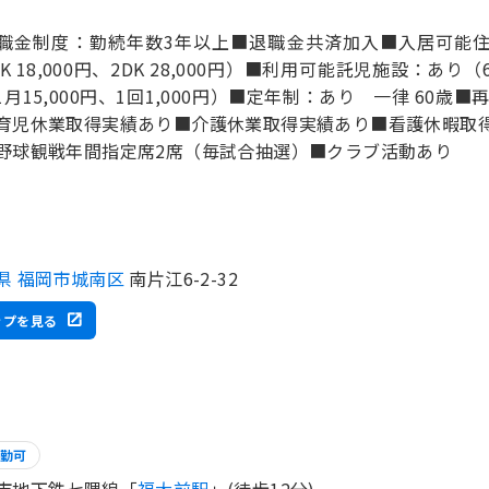
職金制度：勤続年数3年以上■退職金共済加入■入居可能
DK 18,000円、2DK 28,000円）■利用可能託児施設：あ
1月15,000円、1回1,000円）■定年制：あり 一律 60歳
育児休業取得実績あり■介護休業取得実績あり■看護休暇取得
野球観戦年間指定席2席（毎試合抽選）■クラブ活動あり
県 福岡市城南区
南片江6-2-32
ップを見る
勤可
市地下鉄七隈線「
福大前駅
」(徒歩12分)