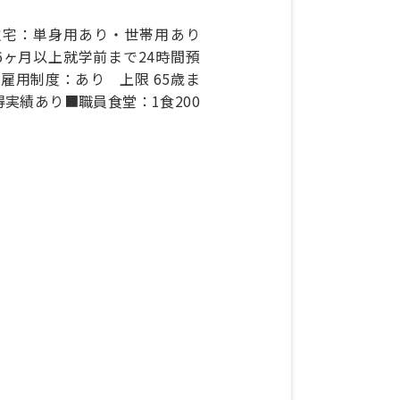
住宅：単身用あり・世帯用あり
り（6ヶ月以上就学前まで24時間預
■再雇用制度：あり 上限 65歳ま
実績あり■職員食堂：1食200