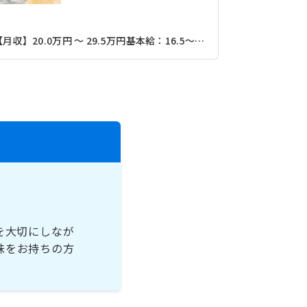
【月収】24.
【月収】20.0万円 ～ 29.5万円基本給：16.5～20万円＋諸手当（資格手当＋職務手当） ※賃金は経験・能力による
を大切にしなが
味をお持ちの方