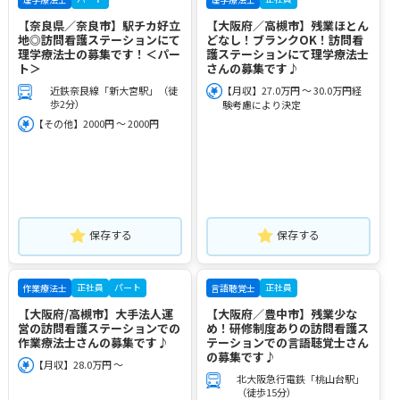
【奈良県／奈良市】駅チカ好立
【大阪府／高槻市】残業ほとん
地◎訪問看護ステーションにて
どなし！ブランクOK！訪問看
理学療法士の募集です！＜パー
護ステーションにて理学療法士
ト＞
さんの募集です♪
近鉄奈良線「新大宮駅」（徒
【月収】27.0万円 ～ 30.0万円経
歩2分）
験考慮により決定
【その他】2000円 ～ 2000円
保存する
保存する
正社員
パート
正社員
作業療法士
言語聴覚士
【大阪府/高槻市】大手法人運
【大阪府／豊中市】残業少な
営の訪問看護ステーションでの
め！研修制度ありの訪問看護ス
作業療法士さんの募集です♪
テーションでの言語聴覚士さん
の募集です♪
【月収】28.0万円 ～
北大阪急行電鉄「桃山台駅」
（徒歩15分）