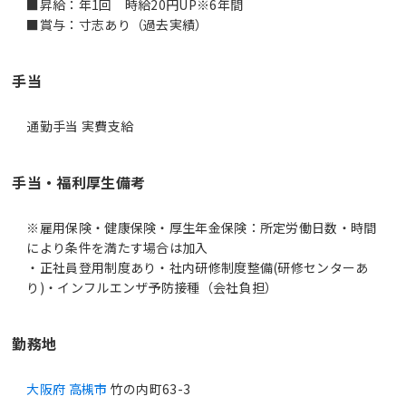
■昇給：年1回 時給20円UP※6年間
■賞与：寸志あり（過去実績）
手当
通勤手当 実費支給
手当・福利厚生備考
※雇用保険・健康保険・厚生年金保険：所定労働日数・時間
により条件を満たす場合は加入
・正社員登用制度あり・社内研修制度整備(研修センターあ
り)・インフルエンザ予防接種（会社負担）
勤務地
大阪府 高槻市
竹の内町63-3