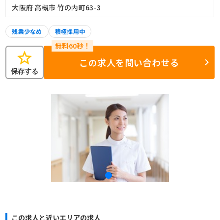
大阪府 高槻市 竹の内町63-3
残業少なめ
積極採用中
star
この求人を問い合わせる
保存する
この求人と近いエリアの求人