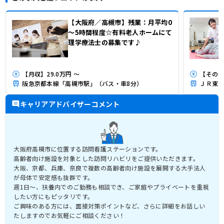
【大阪府／高槻市】残業：月平均0
～5時間程度☆有料老人ホームにて
理学療法士の募集です♪
【月収】29.0万円 ～
【その他
阪急京都本線「高槻市駅」（バス・車8分）
ＪＲ東海
キャリアアドバイザーコメント
大阪府高槻市に位置する訪問看護ステーションです。
高齢者向け施設を対象とした訪問リハビリをご提供いただきます。
大阪、京都、兵庫、奈良で複数の高齢者向け施設を展開する大手法人
が母体で安定感も抜群です。
週1日～、扶養内でのご勤務も相談でき、ご家庭やプライベートを重視
したい方にもピッタリです。
ご興味のある方には、面接対策ポイントなど、さらに詳細をお話しい
たしますのでお気軽にご相談ください！