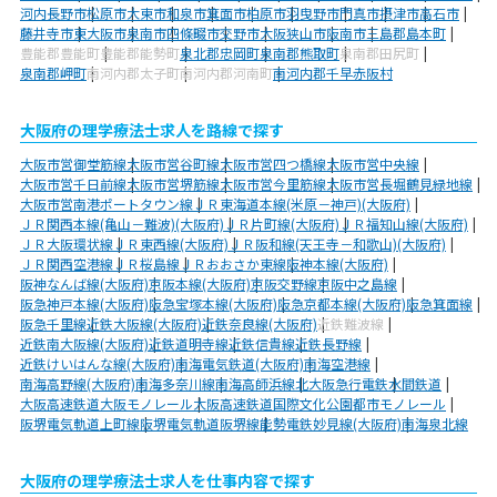
河内長野市
松原市
大東市
和泉市
箕面市
柏原市
羽曳野市
門真市
摂津市
高石市
藤井寺市
東大阪市
泉南市
四條畷市
交野市
大阪狭山市
阪南市
三島郡島本町
豊能郡豊能町
豊能郡能勢町
泉北郡忠岡町
泉南郡熊取町
泉南郡田尻町
泉南郡岬町
南河内郡太子町
南河内郡河南町
南河内郡千早赤阪村
大阪府の理学療法士求人を路線で探す
大阪市営御堂筋線
大阪市営谷町線
大阪市営四つ橋線
大阪市営中央線
大阪市営千日前線
大阪市営堺筋線
大阪市営今里筋線
大阪市営長堀鶴見緑地線
大阪市営南港ポートタウン線
ＪＲ東海道本線(米原－神戸)(大阪府)
ＪＲ関西本線(亀山－難波)(大阪府)
ＪＲ片町線(大阪府)
ＪＲ福知山線(大阪府)
ＪＲ大阪環状線
ＪＲ東西線(大阪府)
ＪＲ阪和線(天王寺－和歌山)(大阪府)
ＪＲ関西空港線
ＪＲ桜島線
ＪＲおおさか東線
阪神本線(大阪府)
阪神なんば線(大阪府)
京阪本線(大阪府)
京阪交野線
京阪中之島線
阪急神戸本線(大阪府)
阪急宝塚本線(大阪府)
阪急京都本線(大阪府)
阪急箕面線
阪急千里線
近鉄大阪線(大阪府)
近鉄奈良線(大阪府)
近鉄難波線
近鉄南大阪線(大阪府)
近鉄道明寺線
近鉄信貴線
近鉄長野線
近鉄けいはんな線(大阪府)
南海電気鉄道(大阪府)
南海空港線
南海高野線(大阪府)
南海多奈川線
南海高師浜線
北大阪急行電鉄
水間鉄道
大阪高速鉄道大阪モノレール
大阪高速鉄道国際文化公園都市モノレール
阪堺電気軌道上町線
阪堺電気軌道阪堺線
能勢電鉄妙見線(大阪府)
南海泉北線
大阪府の理学療法士求人を仕事内容で探す