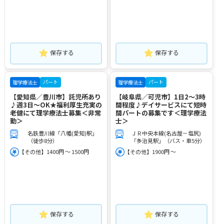
保存する
保存する
パート
パート
理学療法士
理学療法士
【愛知県／豊川市】託児所あり
【岐阜県／可児市】1日2～3時
♪週3日～OK★福利厚生充実の
間程度♪デイサービスにて短時
老健にて理学療法士募集＜非常
間パートの募集です＜理学療法
勤＞
士＞
名鉄豊川線「八幡(愛知)駅」
ＪＲ中央本線(名古屋－塩尻)
（徒歩8分）
「多治見駅」（バス・車5分）
【その他】1400円 ～ 1500円
【その他】1900円 ～
保存する
保存する