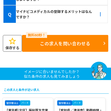
マイナビコメディカルの登録するメリットはなん
Q
ですか？
star
この求人を問い合わせる
保存する
イメージに合いませんでしたか？
似た条件の求人も見てみましょう
この求人と条件が近い求人
パート
パート
理学療法士
理学療法士
【東京都/北区】福利厚生充実
【愛知県／清須市】勤務時間・