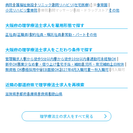
病院
介護福祉施設
クリニック
訪問リハビリ(在宅医療)
企業
保育園
小児リハビリ
整骨院
接骨院
訪問マッサージ
薬局・ドラッグストア
その他
大阪府の理学療法士求人を雇用形態で探す
正社員(正職員)
契約社員・嘱託社員
非常勤・パート
その他
大阪府の理学療法士求人をこだわり条件で探す
管理職求人
駅から徒歩5分以内
駅から徒歩10分以内
車通勤可
未経験OK
新卒OK
残業少なめ
寮・借り上げ
住宅手当・補助
託児所・育児補助
土日祝休
無資格 OK
積極採用中
WEB面接OK
2027年4月入職可
夏～秋入職可
1月入職可
近隣の都道府県で理学療法士求人を再検索
滋賀県
京都府
兵庫県
奈良県
和歌山県
理学療法士の求人をすべて見る