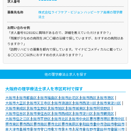
求人番号
募集先名称
株式会社ライフケア・ビジョン ハッピーケア高槻の理学療
法士
お問い合わせ例
「求人番号9128182に興味があるので、詳細を教えていただけますか？」
「残業が少なめの病院をJR○○線の沿線で探していますが、おすすめの病院はあ
りますか？」
「訪問リハビリの募集を都内で探しています。マイナビコメディカルに載ってい
る○○○○○以外におすすめの求人はありますか？」
他の理学療法士求人を探す
大阪府の理学療法士求人を市区町村で探す
大阪市
大阪市都島区
大阪市福島区
大阪市此花区
大阪市西区
大阪市港区
大阪市大正区
大阪市天王寺区
大阪市浪速区
大阪市西淀川区
大阪市東淀川区
大阪市東成区
大阪市生野区
大阪市旭区
大阪市城東区
大阪市阿倍野区
大阪市住吉区
大阪市東住吉区
大阪市西成区
大阪市淀川区
大阪市鶴見区
大阪市住之江区
大阪市平野区
大阪市北区
大阪市中央区
堺市
堺市堺区
堺市中区
堺市東区
堺市西区
堺市南区
堺市北区
堺市美原区
岸和田市
豊中市
池田市
吹田市
泉大津市
高槻市
貝塚市
守口市
枚方市
茨木市
八尾市
泉佐野市
富田林市
寝屋川市