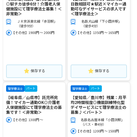
◎駅チカ徒歩6分！介護老人保
日数相談可★駅近×マイカー通
健施設にて理学療法士募集！＜
勤可なデイサービスの求人です
非常勤＞
＜理学療法士＞
ＪＲ京浜東北線「赤羽駅」
名鉄犬山線「下小田井駅」
（徒歩9分）
（徒歩4分）
【その他】1900円 ～ 2000円
【その他】1350円 ～ 1650円
保存する
保存する
パート
パート
理学療法士
理学療法士
【岐阜県／山県市】託児所完
【愛知県／豊川市】残業：月平
備！マイカー通勤OK◎介護老
均2時間程度◎機能訓練特化型
人保健施設にて理学療法士の募
デイサービスにて理学療法士の
集です！＜非常勤＞
募集♪＜パート＞
【その他】1300円 ～
名鉄名古屋本線「小田渕駅」
（バス・車4分）
【その他】1200円 ～ 1500円