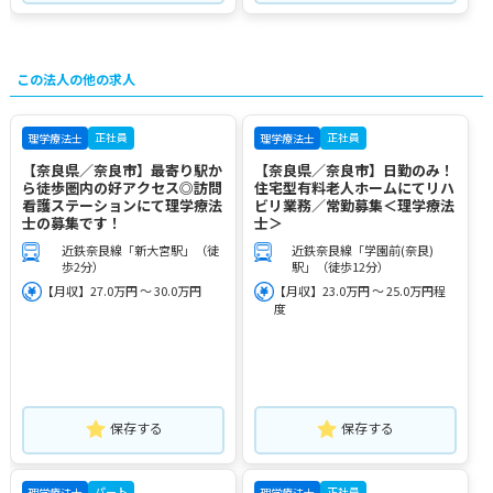
この法人の他の求人
正社員
正社員
理学療法士
理学療法士
【奈良県／奈良市】最寄り駅か
【奈良県／奈良市】日勤のみ！
ら徒歩圏内の好アクセス◎訪問
住宅型有料老人ホームにてリハ
看護ステーションにて理学療法
ビリ業務／常勤募集＜理学療法
士の募集です！
士＞
近鉄奈良線「新大宮駅」（徒
近鉄奈良線「学園前(奈良)
歩2分）
駅」（徒歩12分）
【月収】27.0万円 ～ 30.0万円
【月収】23.0万円 ～ 25.0万円程
度
保存する
保存する
パート
正社員
理学療法士
理学療法士