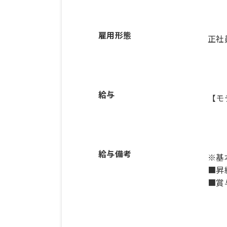
雇用形態
正社
給与
【モ
給与備考
※基本
■昇
■賞