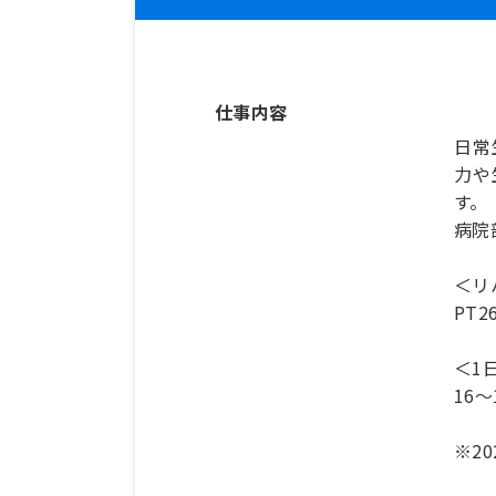
仕事内容
日常
力や
す。
病院
＜リ
PT2
＜1
16
※2