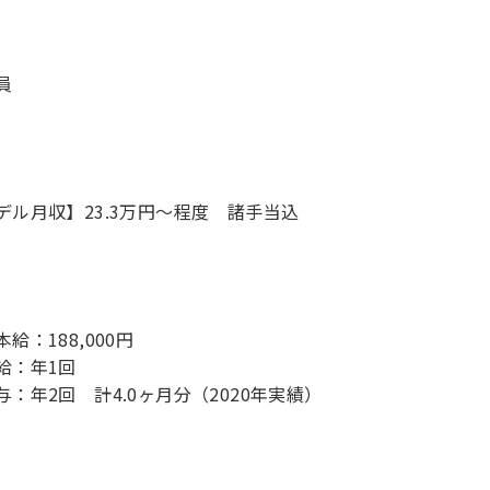
員
デル月収】23.3万円〜程度 諸手当込
給：188,000円
給：年1回
与：年2回 計4.0ヶ月分（2020年実績）