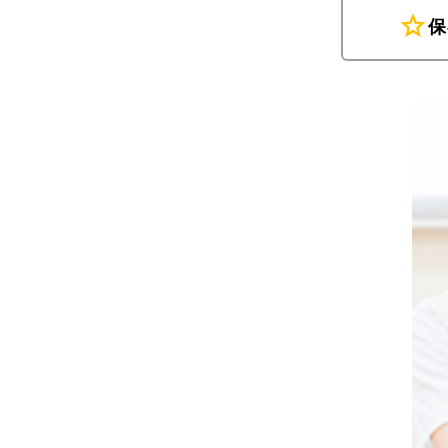
star
保