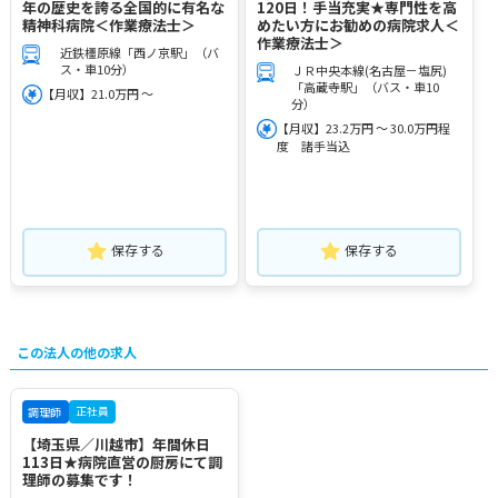
年の歴史を誇る全国的に有名な
120日！手当充実★専門性を高
精神科病院＜作業療法士＞
めたい方にお勧めの病院求人＜
作業療法士＞
近鉄橿原線「西ノ京駅」（バ
ス・車10分）
ＪＲ中央本線(名古屋－塩尻)
「高蔵寺駅」（バス・車10
【月収】21.0万円 ～
分）
【月収】23.2万円 ～ 30.0万円程
度 諸手当込
保存する
保存する
この法人の他の求人
正社員
調理師
【埼玉県／川越市】年間休日
113日★病院直営の厨房にて調
理師の募集です！