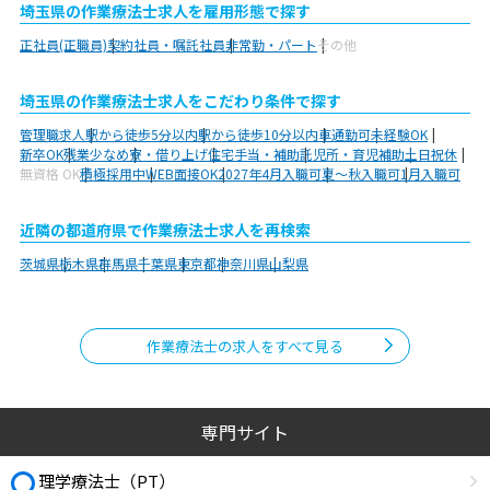
埼玉県の作業療法士求人を雇用形態で探す
正社員(正職員)
契約社員・嘱託社員
非常勤・パート
その他
埼玉県の作業療法士求人をこだわり条件で探す
管理職求人
駅から徒歩5分以内
駅から徒歩10分以内
車通勤可
未経験OK
新卒OK
残業少なめ
寮・借り上げ
住宅手当・補助
託児所・育児補助
土日祝休
無資格 OK
積極採用中
WEB面接OK
2027年4月入職可
夏～秋入職可
1月入職可
近隣の都道府県で作業療法士求人を再検索
茨城県
栃木県
群馬県
千葉県
東京都
神奈川県
山梨県
作業療法士の求人をすべて見る
専門サイト
理学療法士（PT）