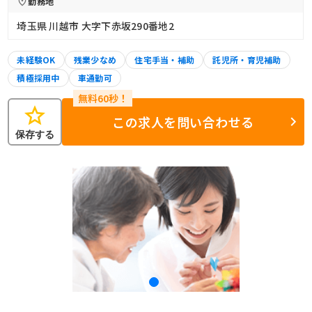
勤務地
埼玉県 川越市 大字下赤坂290番地2
未経験OK
残業少なめ
住宅手当・補助
託児所・育児補助
積極採用中
車通勤可
star
この求人を問い合わせる
保存する