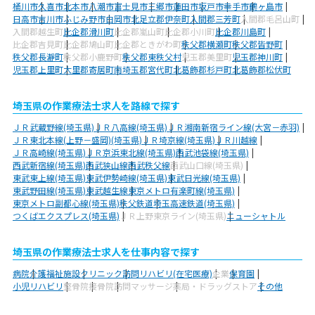
桶川市
久喜市
北本市
八潮市
富士見市
三郷市
蓮田市
坂戸市
幸手市
鶴ヶ島市
日高市
吉川市
ふじみ野市
白岡市
北足立郡伊奈町
入間郡三芳町
入間郡毛呂山町
入間郡越生町
比企郡滑川町
比企郡嵐山町
比企郡小川町
比企郡川島町
比企郡吉見町
比企郡鳩山町
比企郡ときがわ町
秩父郡横瀬町
秩父郡皆野町
秩父郡長瀞町
秩父郡小鹿野町
秩父郡東秩父村
児玉郡美里町
児玉郡神川町
児玉郡上里町
大里郡寄居町
南埼玉郡宮代町
北葛飾郡杉戸町
北葛飾郡松伏町
埼玉県の作業療法士求人を路線で探す
ＪＲ武蔵野線(埼玉県)
ＪＲ八高線(埼玉県)
ＪＲ湘南新宿ライン線(大宮－赤羽)
ＪＲ東北本線(上野－盛岡)(埼玉県)
ＪＲ埼京線(埼玉県)
ＪＲ川越線
ＪＲ高崎線(埼玉県)
ＪＲ京浜東北線(埼玉県)
西武池袋線(埼玉県)
西武新宿線(埼玉県)
西武狭山線
西武秩父線
西武山口線(埼玉県)
東武東上線(埼玉県)
東武伊勢崎線(埼玉県)
東武日光線(埼玉県)
東武野田線(埼玉県)
東武越生線
東京メトロ有楽町線(埼玉県)
東京メトロ副都心線(埼玉県)
秩父鉄道
埼玉高速鉄道(埼玉県)
つくばエクスプレス(埼玉県)
ＪＲ上野東京ライン(埼玉県)
ニューシャトル
埼玉県の作業療法士求人を仕事内容で探す
病院
介護福祉施設
クリニック
訪問リハビリ(在宅医療)
企業
保育園
小児リハビリ
整骨院
接骨院
訪問マッサージ
薬局・ドラッグストア
その他