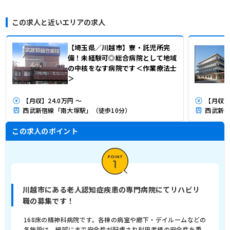
この求人と近いエリアの求人
【埼玉県／川越市】寮・託児所完
備！未経験可◎総合病院として地域
の中核をなす病院です＜作業療法士
＞
【月収】24.0万円 ～
【月収】
西武新宿線「南大塚駅」（徒歩10分）
西武新宿
この求人のポイント
川越市にある老人認知症疾患の専門病院にてリハビリ
職の募集です！
168床の精神科病院です。各棟の病室や廊下・デイルームなどの
各施設は、細部にまで安全性が配慮され利用者様の安全性を重