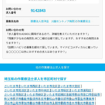
お問い合わせ
9142843
求人番号
募集先名称
医療法人忠洋会 川越セントノア病院 の作業療法士
お問い合わせ例
「求人番号9142843に興味があるので、詳細を教えていただけますか？」
「残業が少なめの病院をJR○○線の沿線で探していますが、おすすめの病院はあ
りますか？」
「訪問リハビリの募集を都内で探しています。マイナビコメディカルに載ってい
る○○○○○以外におすすめの求人はありますか？」
他の作業療法士求人を探す
埼玉県の作業療法士求人を市区町村で探す
さいたま市
さいたま市西区
さいたま市北区
さいたま市大宮区
さいたま市見沼区
さいたま市中央区
さいたま市桜区
さいたま市浦和区
さいたま市南区
さいたま市緑区
さいたま市岩槻区
川越市
熊谷市
川口市
行田市
秩父市
所沢市
飯能市
加須市
本庄市
東松山市
春日部市
狭山市
羽生市
鴻巣市
深谷市
上尾市
草加市
越谷市
蕨市
戸田市
入間市
朝霞市
志木市
和光市
新座市