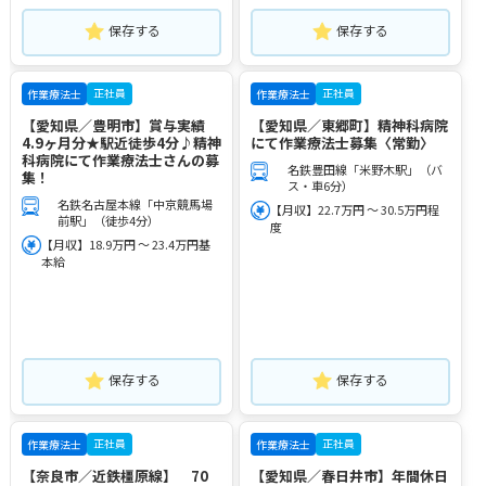
保存する
保存する
正社員
正社員
作業療法士
作業療法士
【愛知県／豊明市】賞与実績
【愛知県／東郷町】精神科病院
4.9ヶ月分★駅近徒歩4分♪精神
にて作業療法士募集〈常勤〉
科病院にて作業療法士さんの募
名鉄豊田線「米野木駅」（バ
集！
ス・車6分）
名鉄名古屋本線「中京競馬場
【月収】22.7万円 ～ 30.5万円程
前駅」（徒歩4分）
度
【月収】18.9万円 ～ 23.4万円基
本給
保存する
保存する
正社員
正社員
作業療法士
作業療法士
【奈良市／近鉄橿原線】 70
【愛知県／春日井市】年間休日