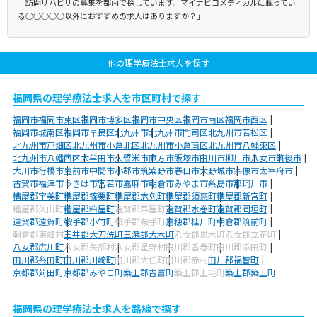
「訪問リハビリの募集を都内で探しています。マイナビコメディカルに載ってい
る○○○○○以外におすすめの求人はありますか？」
他の理学療法士求人を探す
福岡県の理学療法士求人を市区町村で探す
福岡市
福岡市東区
福岡市博多区
福岡市中央区
福岡市南区
福岡市西区
福岡市城南区
福岡市早良区
北九州市
北九州市門司区
北九州市若松区
北九州市戸畑区
北九州市小倉北区
北九州市小倉南区
北九州市八幡東区
北九州市八幡西区
大牟田市
久留米市
直方市
飯塚市
田川市
柳川市
八女市
筑後市
大川市
行橋市
豊前市
中間市
小郡市
筑紫野市
春日市
大野城市
宗像市
太宰府市
古賀市
福津市
うきは市
宮若市
嘉麻市
朝倉市
みやま市
糸島市
那珂川市
糟屋郡宇美町
糟屋郡篠栗町
糟屋郡志免町
糟屋郡須惠町
糟屋郡新宮町
糟屋郡久山町
糟屋郡粕屋町
遠賀郡芦屋町
遠賀郡水巻町
遠賀郡岡垣町
遠賀郡遠賀町
鞍手郡小竹町
鞍手郡鞍手町
嘉穂郡桂川町
朝倉郡筑前町
朝倉郡東峰村
三井郡大刀洗町
三潴郡大木町
八女郡黒木町
八女郡立花町
八女郡広川町
八女郡矢部村
八女郡星野村
田川郡香春町
田川郡添田町
田川郡糸田町
田川郡川崎町
田川郡大任町
田川郡赤村
田川郡福智町
京都郡苅田町
京都郡みやこ町
築上郡吉富町
築上郡上毛町
築上郡築上町
福岡県の理学療法士求人を路線で探す