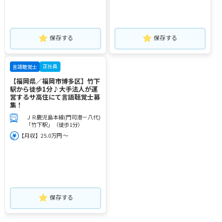
保存する
保存する
正社員
言語聴覚士
【福岡県／福岡市博多区】竹下
駅から徒歩1分♪大手法人が運
営するサ高住にて言語聴覚士募
集！
ＪＲ鹿児島本線(門司港－八代)
「竹下駅」（徒歩1分）
【月収】25.0万円 ～
保存する