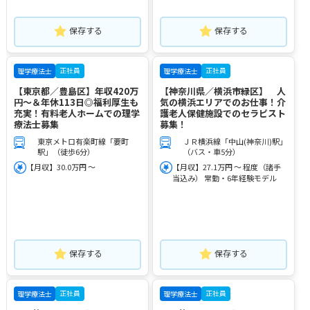
保存する
保存する
正社員
正社員
理学療法士
理学療法士
【東京都／豊島区】年収420万
【神奈川県／横浜市緑区】 人
円～＆年休113日◎福利厚生も
気の横浜エリアでのお仕事！介
充実！有料老人ホームでの理学
護老人保健施設でのセラピスト
療法士募集
募集！
東京メトロ有楽町線「要町
ＪＲ横浜線「中山(神奈川)駅」
駅」（徒歩6分）
（バス・車5分）
【月収】30.0万円 ～
【月収】27.1万円 ～ 程度（諸手
当込み） 常勤・6年経験モデル
保存する
保存する
正社員
正社員
理学療法士
理学療法士