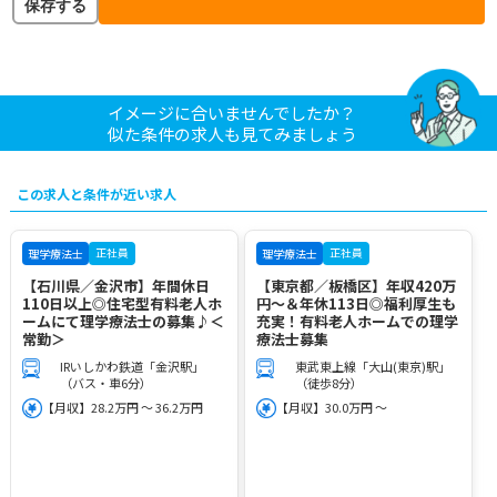
保存する
イメージに合いませんでしたか？
似た条件の求人も見てみましょう
この求人と条件が近い求人
正社員
正社員
理学療法士
理学療法士
【石川県／金沢市】年間休日
【東京都／板橋区】年収420万
110日以上◎住宅型有料老人ホ
円～＆年休113日◎福利厚生も
ームにて理学療法士の募集♪＜
充実！有料老人ホームでの理学
常勤＞
療法士募集
IRいしかわ鉄道「金沢駅」
東武東上線「大山(東京)駅」
（バス・車6分）
（徒歩8分）
【月収】28.2万円 ～ 36.2万円
【月収】30.0万円 ～