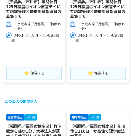
【千葉県／市川市】年間休日
【千葉県／市川市】年間休日
125日程度◎イオン直営デイに
125日程度◎イオン直営デイに
て店舗管理×機能訓練指導員の
て店舗管理×機能訓練指導員の
募集☆彡
募集☆彡
京成本線「鬼越駅」（徒歩19
京成本線「鬼越駅」（徒歩19
分）
分）
【月収】31.0万円 ～ 36.4万円程
【月収】31.0万円 ～ 36.4万円程
度
度
保存する
保存する
この法人の他の求人
正社員
正社員
作業療法士
理学療法士
【福岡県／福岡市博多区】竹下
【福岡県／福岡市城南区】年間
駅から徒歩1分♪大手法人が運
休日116日！サ高住で理学療法
営するサ高住にて作業療法士募
士募集