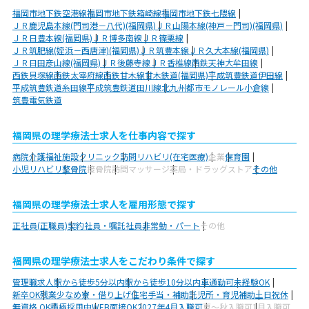
福岡市地下鉄空港線
福岡市地下鉄箱崎線
福岡市地下鉄七隈線
ＪＲ鹿児島本線(門司港－八代)(福岡県)
ＪＲ山陽本線(神戸－門司)(福岡県)
ＪＲ日豊本線(福岡県)
ＪＲ博多南線
ＪＲ篠栗線
ＪＲ筑肥線(姪浜－西唐津)(福岡県)
ＪＲ筑豊本線
ＪＲ久大本線(福岡県)
ＪＲ日田彦山線(福岡県)
ＪＲ後藤寺線
ＪＲ香椎線
西鉄天神大牟田線
西鉄貝塚線
西鉄太宰府線
西鉄甘木線
甘木鉄道(福岡県)
平成筑豊鉄道伊田線
平成筑豊鉄道糸田線
平成筑豊鉄道田川線
北九州都市モノレール小倉線
筑豊電気鉄道
福岡県の理学療法士求人を仕事内容で探す
病院
介護福祉施設
クリニック
訪問リハビリ(在宅医療)
企業
保育園
小児リハビリ
整骨院
接骨院
訪問マッサージ
薬局・ドラッグストア
その他
福岡県の理学療法士求人を雇用形態で探す
正社員(正職員)
契約社員・嘱託社員
非常勤・パート
その他
福岡県の理学療法士求人をこだわり条件で探す
管理職求人
駅から徒歩5分以内
駅から徒歩10分以内
車通勤可
未経験OK
新卒OK
残業少なめ
寮・借り上げ
住宅手当・補助
託児所・育児補助
土日祝休
無資格 OK
積極採用中
WEB面接OK
2027年4月入職可
夏～秋入職可
1月入職可