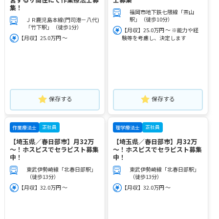
集！
福岡市地下鉄七隈線「茶山
駅」（徒歩10分）
ＪＲ鹿児島本線(門司港－八代)
「竹下駅」（徒歩1分）
【月収】25.0万円 ～ ※能力や経
【月収】25.0万円 ～
験等を考慮し、決定します
保存する
保存する
正社員
正社員
作業療法士
理学療法士
【埼玉県／春日部市】月32万
【埼玉県／春日部市】月32万
～！ホスピスでセラピスト募集
～！ホスピスでセラピスト募集
中！
中！
東武伊勢崎線「北春日部駅」
東武伊勢崎線「北春日部駅」
（徒歩13分）
（徒歩13分）
【月収】32.0万円 ～
【月収】32.0万円 ～