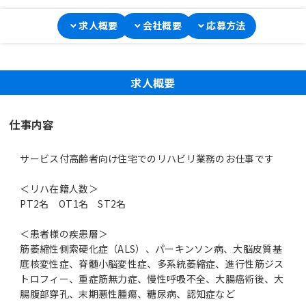
求人概要
会社概要
応募方法
求人概要
仕事内容
サービス付高齢者向け住宅でのリハビリ業務のお仕事です
＜リハ在籍人数＞
PT2名 OT1名 ST2名
＜患者様の疾患層＞
筋萎縮性側索硬化症（ALS）、パーキンソン病、大脳皮質基
底核変性症、脊髄小脳変性症、多系統萎縮症、進行性筋ジス
トロフィー、重症筋無力症、慢性呼吸不全、大腸癌術後、大
腸腹部穿孔、末期悪性腫瘍、糖尿病、認知症など