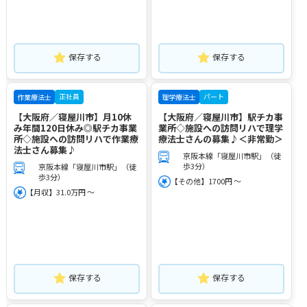
保存する
保存する
正社員
パート
作業療法士
理学療法士
【大阪府／寝屋川市】月10休
【大阪府／寝屋川市】駅チカ事
み年間120日休み◎駅チカ事業
業所◇施設への訪問リハで理学
所◇施設への訪問リハで作業療
療法士さんの募集♪＜非常勤＞
法士さん募集♪
京阪本線「寝屋川市駅」（徒
歩3分）
京阪本線「寝屋川市駅」（徒
歩3分）
【その他】1700円 ～
【月収】31.0万円 ～
保存する
保存する