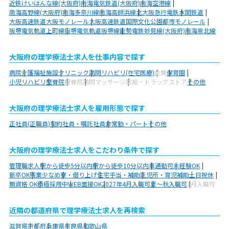
近鉄けいはんな線(大阪府)
南海電気鉄道(大阪府)
南海空港線
南海高野線(大阪府)
南海多奈川線
南海高師浜線
北大阪急行電鉄
水間鉄道
大阪高速鉄道大阪モノレール
大阪高速鉄道国際文化公園都市モノレール
阪堺電気軌道上町線
阪堺電気軌道阪堺線
能勢電鉄妙見線(大阪府)
南海泉北線
大阪府の理学療法士求人を仕事内容で探す
病院
介護福祉施設
クリニック
訪問リハビリ(在宅医療)
企業
保育園
小児リハビリ
整骨院
接骨院
訪問マッサージ
薬局・ドラッグストア
その他
大阪府の理学療法士求人を雇用形態で探す
正社員(正職員)
契約社員・嘱託社員
非常勤・パート
その他
大阪府の理学療法士求人をこだわり条件で探す
管理職求人
駅から徒歩5分以内
駅から徒歩10分以内
車通勤可
未経験OK
新卒OK
残業少なめ
寮・借り上げ
住宅手当・補助
託児所・育児補助
土日祝休
無資格 OK
積極採用中
WEB面接OK
2027年4月入職可
夏～秋入職可
1月入職可
近隣の都道府県で理学療法士求人を再検索
滋賀県
京都府
兵庫県
奈良県
和歌山県