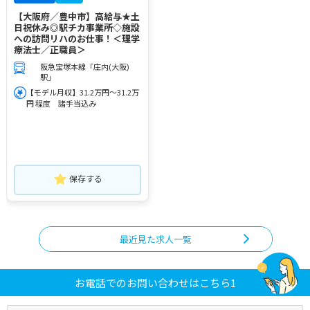
【大阪府／豊中市】高給与★土
日祝休み◎駅チカ事業所◇施設
への訪問リハのお仕事！＜理学
療法士／正職員＞
阪急宝塚本線「庄内(大阪)
駅」
【モデル月収】31.2万円～31.2万
円 程度 諸手当込み
保存する
最近見た求人一覧
お電話でのお問い合わせはこちら1