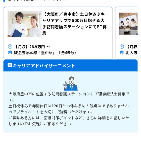
【大阪府／豊中市】土日休み♪キ
ャリアアップで600万目指せる大
手訪問看護ステーションにてPT募
集
【月収】28.9万円 ～
【月収】2
阪急宝塚本線「豊中駅」（徒歩5分）
北大阪急
キャリアアドバイザーコメント
大阪府豊中市に位置する訪問看護ステーションにて理学療法士募集で
す。
土日祝休みで年間休日は120日とお休み多め！残業はほぼありません
のでプライベートを大切にご勤務いただけます。
ご興味ある方には、面接対策ポイントなど、さらに詳細をお話しいた
しますのでお気軽にご相談ください！