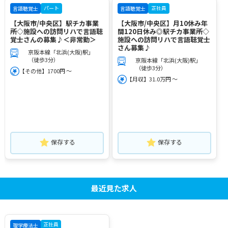
パート
正社員
言語聴覚士
言語聴覚士
【大阪市/中央区】駅チカ事業
【大阪市/中央区】月10休み年
所◇施設への訪問リハで言語聴
間120日休み◎駅チカ事業所◇
覚士さんの募集♪＜非常勤＞
施設への訪問リハで言語聴覚士
さん募集♪
京阪本線「北浜(大阪)駅」
（徒歩3分）
京阪本線「北浜(大阪)駅」
（徒歩3分）
【その他】1700円 ～
【月収】31.0万円 ～
保存する
保存する
最近見た求人
正社員
理学療法士