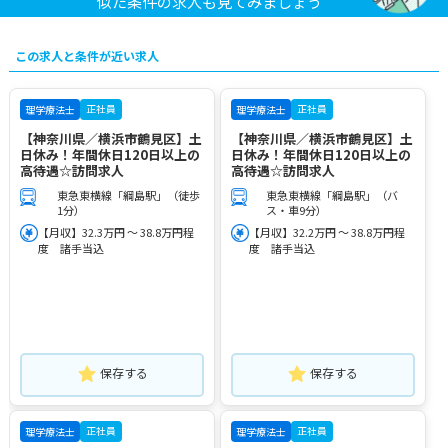
似た条件の求人も見てみましょう
この求人と条件が近い求人
正社員
正社員
理学療法士
理学療法士
【神奈川県／横浜市鶴見区】土
【神奈川県／横浜市鶴見区】土
日休み！年間休日120日以上の
日休み！年間休日120日以上の
高待遇☆訪問求人
高待遇☆訪問求人
東急東横線「綱島駅」（徒歩
東急東横線「綱島駅」（バ
1分）
ス・車9分）
【月収】32.3万円 ～ 38.8万円程
【月収】32.2万円 ～ 38.8万円程
度 諸手当込
度 諸手当込
保存する
保存する
正社員
正社員
理学療法士
理学療法士