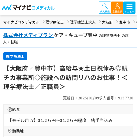
マイナビコメディカル
理学療法士
理学療法士求人
大阪府
豊中市
株式会社メディプラン
ケア・キューブ豊中
の理学療法士 の求
人・転職
理学療法士
【大阪府／豊中市】高給与★土日祝休み◎駅
チカ事業所◇施設への訪問リハのお仕事！＜
理学療法士／正職員＞
更新日：2025/01/09
求人番号：9157720
給与
【モデル月収】31.2万円〜31.2万円程度 諸手当込み
勤務地