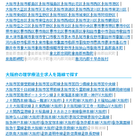
大阪市
大阪市都島区
大阪市福島区
大阪市此花区
大阪市西区
大阪市港区
大阪市大正区
大阪市天王寺区
大阪市浪速区
大阪市西淀川区
大阪市東淀川区
大阪市東成区
大阪市生野区
大阪市旭区
大阪市城東区
大阪市阿倍野区
大阪市住吉区
大阪市東住吉区
大阪市西成区
大阪市淀川区
大阪市鶴見区
大阪市住之江区
大阪市平野区
大阪市北区
大阪市中央区
堺市
堺市堺区
堺市中区
堺市東区
堺市西区
堺市南区
堺市北区
堺市美原区
岸和田市
豊中市
池田市
吹田市
泉大津市
高槻市
貝塚市
守口市
枚方市
茨木市
八尾市
泉佐野市
富田林市
寝屋川市
河内長野市
松原市
大東市
和泉市
箕面市
柏原市
羽曳野市
門真市
摂津市
高石市
藤井寺市
東大阪市
泉南市
四條畷市
交野市
大阪狭山市
阪南市
三島郡島本町
豊能郡豊能町
豊能郡能勢町
泉北郡忠岡町
泉南郡熊取町
泉南郡田尻町
泉南郡岬町
南河内郡太子町
南河内郡河南町
南河内郡千早赤阪村
大阪府の理学療法士求人を路線で探す
大阪市営御堂筋線
大阪市営谷町線
大阪市営四つ橋線
大阪市営中央線
大阪市営千日前線
大阪市営堺筋線
大阪市営今里筋線
大阪市営長堀鶴見緑地線
大阪市営南港ポートタウン線
ＪＲ東海道本線(米原－神戸)(大阪府)
ＪＲ関西本線(亀山－難波)(大阪府)
ＪＲ片町線(大阪府)
ＪＲ福知山線(大阪府)
ＪＲ大阪環状線
ＪＲ東西線(大阪府)
ＪＲ阪和線(天王寺－和歌山)(大阪府)
ＪＲ関西空港線
ＪＲ桜島線
ＪＲおおさか東線
阪神本線(大阪府)
阪神なんば線(大阪府)
京阪本線(大阪府)
京阪交野線
京阪中之島線
阪急神戸本線(大阪府)
阪急宝塚本線(大阪府)
阪急京都本線(大阪府)
阪急箕面線
阪急千里線
近鉄大阪線(大阪府)
近鉄奈良線(大阪府)
近鉄難波線
近鉄南大阪線(大阪府)
近鉄道明寺線
近鉄信貴線
近鉄長野線