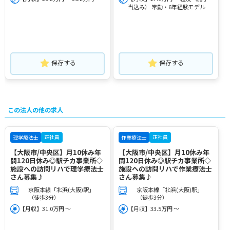
当込み） 常勤・6年経験モデル
保存する
保存する
この法人の他の求人
正社員
正社員
理学療法士
作業療法士
【大阪市/中央区】月10休み年
【大阪市/中央区】月10休み年
間120日休み◎駅チカ事業所◇
間120日休み◎駅チカ事業所◇
施設への訪問リハで理学療法士
施設への訪問リハで作業療法士
さん募集♪
さん募集♪
京阪本線「北浜(大阪)駅」
京阪本線「北浜(大阪)駅」
（徒歩3分）
（徒歩3分）
【月収】31.0万円 ～
【月収】33.5万円 ～