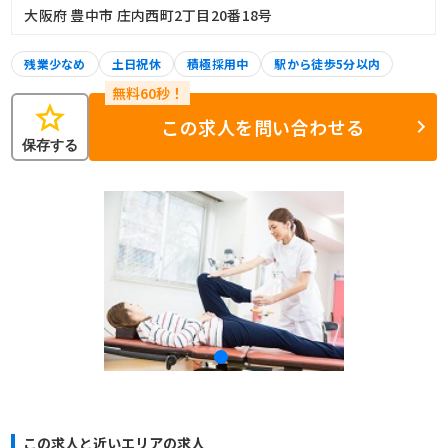
大阪府 豊中市 庄内西町2丁目20番18号
残業少なめ
土日祝休
積極採用中
駅から徒歩5分以内
star
この求人を問い合わせる
保存する
この求人と近いエリアの求人