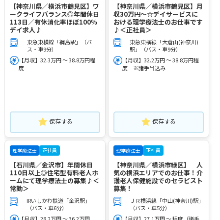
【神奈川県／横浜市鶴見区】ワ
【神奈川県／横浜市鶴見区】月
ークライフバランス◎年間休日
収30万円～☆デイサービスに
113日／有休消化率ほぼ100％
おける理学療法士のお仕事です
デイ求人♪
♪＜正社員＞
東急東横線「綱島駅」（バ
東急東横線「大倉山(神奈川)
ス・車9分）
駅」（バス・車9分）
【月収】32.3万円 ～ 38.8万円程
【月収】32.2万円 ～ 38.8万円程
度
度 ※諸手当込み
保存する
保存する
正社員
正社員
理学療法士
理学療法士
【石川県／金沢市】年間休日
【神奈川県／横浜市緑区】 人
110日以上◎住宅型有料老人ホ
気の横浜エリアでのお仕事！介
ームにて理学療法士の募集♪＜
護老人保健施設でのセラピスト
常勤＞
募集！
IRいしかわ鉄道「金沢駅」
ＪＲ横浜線「中山(神奈川)駅」
（バス・車6分）
（バス・車5分）
【月収】28.2万円 ～ 36.2万円
【月収】27.1万円 ～ 程度（諸手