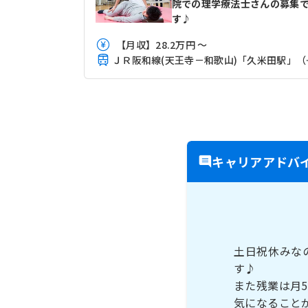
院での理学療法士さんの募集
す♪
【月収】28.2万円 ～
ＪＲ阪和線
キャリアアドバ
土日祝休みな
す♪
また残業は月