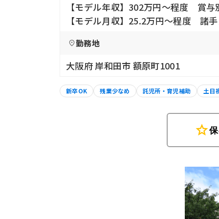
【モデル年収】302万円〜程度 賞与
【モデル月収】25.2万円〜程度 諸
勤務地
大阪府 岸和田市 額原町1001
新卒OK
残業少なめ
託児所・育児補助
土日
star
保