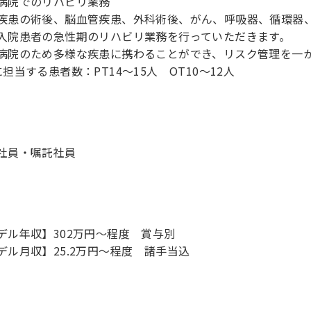
病院でのリハビリ業務
疾患の術後、脳血管疾患、外科術後、がん、呼吸器、循環器
入院患者の急性期のリハビリ業務を行っていただきます。
病院のため多様な疾患に携わることができ、リスク管理を一
に担当する患者数：PT14～15人 OT10～12人
社員・嘱託社員
デル年収】302万円〜程度 賞与別
デル月収】25.2万円〜程度 諸手当込