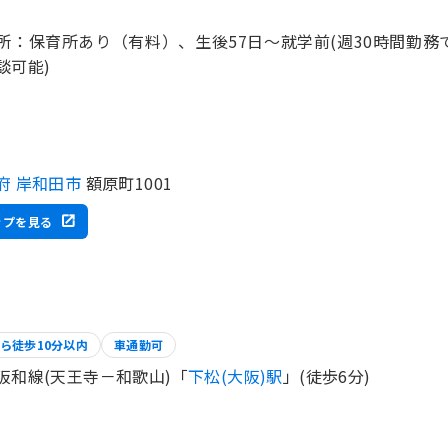
所：保育所あり（有料）、生後57日～就学前(週30時間勤
談可能)
府 岸和田市
額原町1001
ップを見る
ら徒歩10分以内
車通勤可
阪和線(天王寺－和歌山)「
下松(大阪)駅
」(徒歩6分)