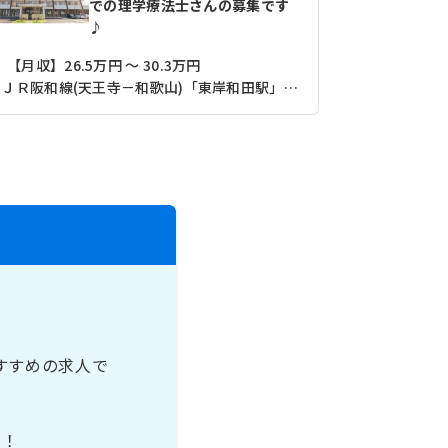
での理学療法士さんの募集です
♪
【月収】26.5万円 ～ 30.3万円
ＪＲ阪和線(天王寺－和歌山)「東岸和田駅」（徒歩10分）
水間鉄道「
すすめの求人で
。