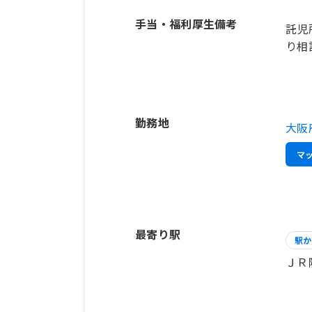
手当・福利厚生備考
託児
り相
勤務地
大阪
マ
最寄り駅
駅か
ＪＲ