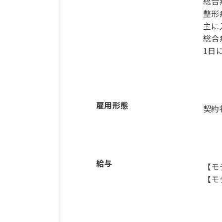
総合
整形
主に
総合
1日
雇用形態
契約
給与
【モ
【モ