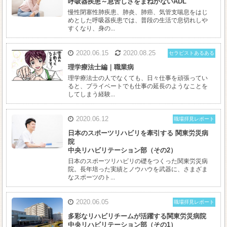
呼吸器疾患～息苦しさをまねかないADL
慢性閉塞性肺疾患、肺炎、肺癌、気管支喘息をはじ
めとした呼吸器疾患では、普段の生活で息切れしや
すくなり、身の...
2020.06.15
2020.08.25
セラピストあるある
理学療法士編｜職業病
理学療法士の人でなくても、日々仕事を頑張ってい
ると、プライベートでも仕事の延長のようなことを
してしまう経験...
2020.06.12
職場拝見レポート
日本のスポーツリハビリを牽引する 関東労災病
院
中央リハビリテーション部（その2）
日本のスポーツリハビリの礎をつくった関東労災病
院。長年培った実績とノウハウを武器に、さまざま
なスポーツのト...
2020.06.05
職場拝見レポート
多彩なリハビリチームが活躍する関東労災病院
中央リハビリテーション部（その1）