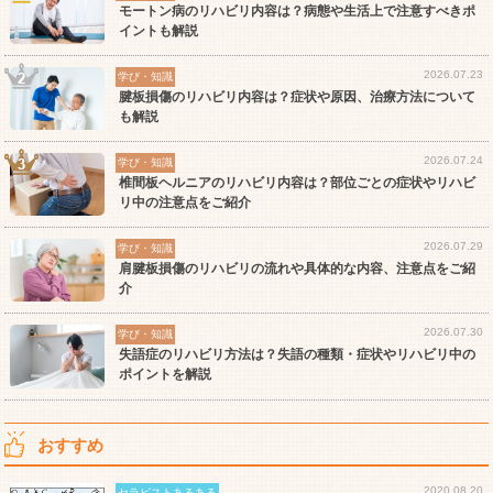
モートン病のリハビリ内容は？病態や生活上で注意すべきポ
イントも解説
2026.07.23
学び・知識
腱板損傷のリハビリ内容は？症状や原因、治療方法について
も解説
2026.07.24
学び・知識
椎間板ヘルニアのリハビリ内容は？部位ごとの症状やリハビ
リ中の注意点をご紹介
2026.07.29
学び・知識
肩腱板損傷のリハビリの流れや具体的な内容、注意点をご紹
介
2026.07.30
学び・知識
失語症のリハビリ方法は？失語の種類・症状やリハビリ中の
ポイントを解説
おすすめ
2020.08.20
セラピストあるある