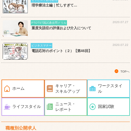
理学療法士編｜忙しすぎて…
2020.07.27
PTOTST国試過去問ドリル
重度失語症の評価および介入について
2020.07.22
ビジネスマナー
電話応対のポイント（２）【第46回】
TOPへ
キャリア・
ワークスタイ
ホーム
スキルアップ
ル
ニュース・
ライフスタイル
国家試験
レポート
職種別公開求人