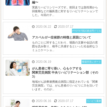
編〜
実践リハビリシリーズです。前回までは急性期から
回復期などの脳疾患に対するリハビリテーションで
した。今回のテ...
2020.06.22
2020.07.17
PTOTST国試過去問ドリル
アスペルガー症候群の特徴と原因について
ものごとに対するこだわり、場面の文脈や会話の意
図を読み取り、相手に共感するといった社会的なコ
ミュニケーショ...
2020.06.19
職場拝見レポート
がん患者に寄り添い、心もケアする
関東労災病院 中央リハビリテーション部（その
3）
地域がん診療連携拠点病院に指定されている「関東
労災病院」では、がん患者のリハビリに力を注いで
います。そのが...
2020.06.16
2020.07.17
リハビリ素材