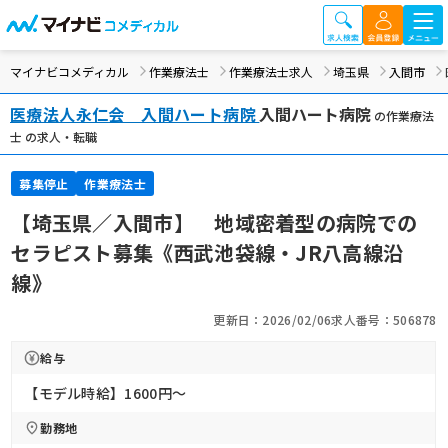
マイナビコメディカル
作業療法士
作業療法士求人
埼玉県
入間市
医療法人永仁会 入間ハート病院
入間ハート病院
の作業療法
士 の求人・転職
募集停止
作業療法士
【埼玉県／入間市】 地域密着型の病院での
セラピスト募集《西武池袋線・JR八高線沿
線》
更新日：2026/02/06
求人番号：506878
給与
【モデル時給】1600円〜
勤務地