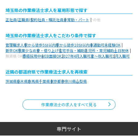
埼玉県の作業療法士求人を雇用形態で探す
正社員(正職員)
契約社員・嘱託社員
非常勤・パート
その他
埼玉県の作業療法士求人をこだわり条件で探す
管理職求人
駅から徒歩5分以内
駅から徒歩10分以内
車通勤可
未経験OK
新卒OK
残業少なめ
寮・借り上げ
住宅手当・補助
託児所・育児補助
土日祝休
無資格 OK
積極採用中
WEB面接OK
2027年4月入職可
夏～秋入職可
1月入職可
近隣の都道府県で作業療法士求人を再検索
茨城県
栃木県
群馬県
千葉県
東京都
神奈川県
山梨県
作業療法士の求人をすべて見る
専門サイト