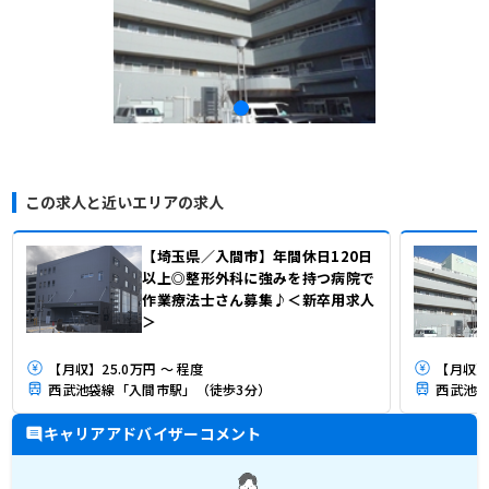
この求人と近いエリアの求人
【埼玉県／入間市】年間休日120日
以上◎整形外科に強みを持つ病院で
作業療法士さん募集♪＜新卒用求人
＞
【月収】25.0万円 ～ 程度
【月収】
西武池袋線「入間市駅」（徒歩3分）
西武池袋
キャリアアドバイザーコメント