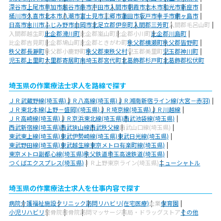
深谷市
上尾市
草加市
越谷市
蕨市
戸田市
入間市
朝霞市
志木市
和光市
新座市
桶川市
久喜市
北本市
八潮市
富士見市
三郷市
蓮田市
坂戸市
幸手市
鶴ヶ島市
日高市
吉川市
ふじみ野市
白岡市
北足立郡伊奈町
入間郡三芳町
入間郡毛呂山町
入間郡越生町
比企郡滑川町
比企郡嵐山町
比企郡小川町
比企郡川島町
比企郡吉見町
比企郡鳩山町
比企郡ときがわ町
秩父郡横瀬町
秩父郡皆野町
秩父郡長瀞町
秩父郡小鹿野町
秩父郡東秩父村
児玉郡美里町
児玉郡神川町
児玉郡上里町
大里郡寄居町
南埼玉郡宮代町
北葛飾郡杉戸町
北葛飾郡松伏町
埼玉県の作業療法士求人を路線で探す
ＪＲ武蔵野線(埼玉県)
ＪＲ八高線(埼玉県)
ＪＲ湘南新宿ライン線(大宮－赤羽)
ＪＲ東北本線(上野－盛岡)(埼玉県)
ＪＲ埼京線(埼玉県)
ＪＲ川越線
ＪＲ高崎線(埼玉県)
ＪＲ京浜東北線(埼玉県)
西武池袋線(埼玉県)
西武新宿線(埼玉県)
西武狭山線
西武秩父線
西武山口線(埼玉県)
東武東上線(埼玉県)
東武伊勢崎線(埼玉県)
東武日光線(埼玉県)
東武野田線(埼玉県)
東武越生線
東京メトロ有楽町線(埼玉県)
東京メトロ副都心線(埼玉県)
秩父鉄道
埼玉高速鉄道(埼玉県)
つくばエクスプレス(埼玉県)
ＪＲ上野東京ライン(埼玉県)
ニューシャトル
埼玉県の作業療法士求人を仕事内容で探す
病院
介護福祉施設
クリニック
訪問リハビリ(在宅医療)
企業
保育園
小児リハビリ
整骨院
接骨院
訪問マッサージ
薬局・ドラッグストア
その他