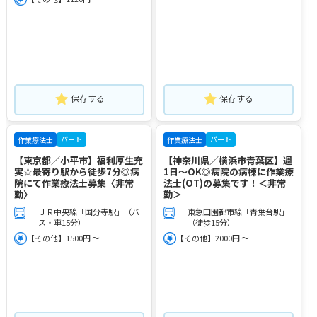
保存する
保存する
パート
パート
作業療法士
作業療法士
【東京都／小平市】福利厚生充
【神奈川県／横浜市青葉区】週
実☆最寄り駅から徒歩7分◎病
1日～OK◎病院の病棟に作業療
院にて作業療法士募集〈非常
法士(OT)の募集です！＜非常
勤〉
勤＞
ＪＲ中央線「国分寺駅」（バ
東急田園都市線「青葉台駅」
ス・車15分）
（徒歩15分）
【その他】1500円 ～
【その他】2000円 ～