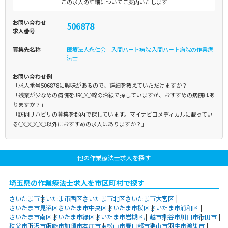
この求人の詳細についてご案内いたします
お問い合わせ
506878
求人番号
募集先名称
医療法人永仁会 入間ハート病院 入間ハート病院の作業療
法士
お問い合わせ例
「求人番号506878に興味があるので、詳細を教えていただけますか？」
「残業が少なめの病院をJR○○線の沿線で探していますが、おすすめの病院はあ
りますか？」
「訪問リハビリの募集を都内で探しています。マイナビコメディカルに載ってい
る○○○○○以外におすすめの求人はありますか？」
他の作業療法士求人を探す
埼玉県の作業療法士求人を市区町村で探す
さいたま市
さいたま市西区
さいたま市北区
さいたま市大宮区
さいたま市見沼区
さいたま市中央区
さいたま市桜区
さいたま市浦和区
さいたま市南区
さいたま市緑区
さいたま市岩槻区
川越市
熊谷市
川口市
行田市
秩父市
所沢市
飯能市
加須市
本庄市
東松山市
春日部市
狭山市
羽生市
鴻巣市