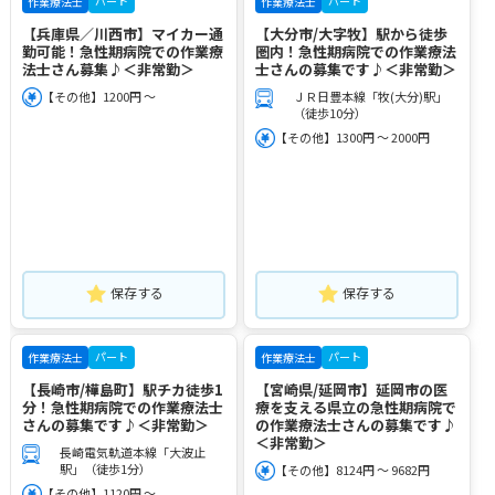
パート
パート
作業療法士
作業療法士
【兵庫県／川西市】マイカー通
【大分市/大字牧】駅から徒歩
勤可能！急性期病院での作業療
圏内！急性期病院での作業療法
法士さん募集♪＜非常勤＞
士さんの募集です♪＜非常勤＞
【その他】1200円 ～
ＪＲ日豊本線「牧(大分)駅」
（徒歩10分）
【その他】1300円 ～ 2000円
保存する
保存する
パート
パート
作業療法士
作業療法士
【長崎市/樺島町】駅チカ徒歩1
【宮崎県/延岡市】延岡市の医
分！急性期病院での作業療法士
療を支える県立の急性期病院で
さんの募集です♪＜非常勤＞
の作業療法士さんの募集です♪
＜非常勤＞
長崎電気軌道本線「大波止
駅」（徒歩1分）
【その他】8124円 ～ 9682円
【その他】1120円 ～