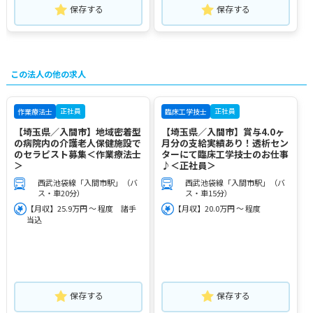
保存する
保存する
この法人の他の求人
正社員
正社員
作業療法士
臨床工学技士
【埼玉県／入間市】地域密着型
【埼玉県／入間市】賞与4.0ヶ
の病院内の介護老人保健施設で
月分の支給実績あり！透析セン
のセラピスト募集＜作業療法士
ターにて臨床工学技士のお仕事
＞
♪＜正社員＞
西武池袋線「入間市駅」（バ
西武池袋線「入間市駅」（バ
ス・車20分）
ス・車15分）
【月収】25.9万円 ～ 程度 諸手
【月収】20.0万円 ～ 程度
当込
保存する
保存する