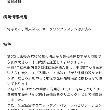
放射線科
病院情報補足
電子カルテ導入済み、オーダリングシステム導入済み
特色
第2次大戦後の昭和20年代初めから先代永田良平が入間市で
永田医院さらに永田病院を運営してまいりました。
平成7年に永田病院を母体に医療法人化し、平成8年から医療
法人永仁会として「入間ハート病院」「老人保健施設ケアセ
ンターなごみ」を中心に地域の医療福祉活動に携わらせて頂
いております。
平成17年にはがんの診療に有用なPET/ＣＴを中心とした画
像検査施設を「所沢PET画像診断クリニック」として開院致
しました。
また、全室個室のユニットケア、パワーリハビリテーション