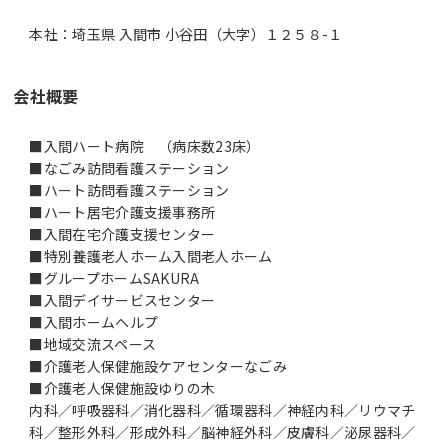
本社：埼玉県 入間市 小谷田（大字）１２５８-１
会社概要
■入間ハート病院 （病床数23床）
■なごみ訪問看護ステーション
■ハート訪問看護ステーション
■ハート居宅介護支援事務所
■入間在宅介護支援センター
■特別養護老人ホーム入間老人ホーム
■グループホームSAKURA
■入間デイサービスセンター
■入間ホームヘルプ
■地域交流スペース
■介護老人保健施設ケアセンターなごみ
■介護老人保健施設ゆりの木
内科／呼吸器科／消化器科／循環器科／神経内科／リウマチ
科／整形外科／形成外科／脳神経外科／皮膚科／泌尿器科／